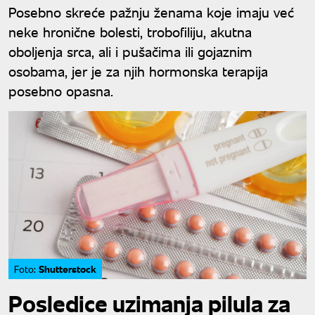
Posebno skreće pažnju ženama koje imaju već
neke hronične bolesti, trobofiliju, akutna
oboljenja srca, ali i pušačima ili gojaznim
osobama, jer je za njih hormonska terapija
posebno opasna.
Shutterstock
Foto:
Posledice uzimanja pilula za