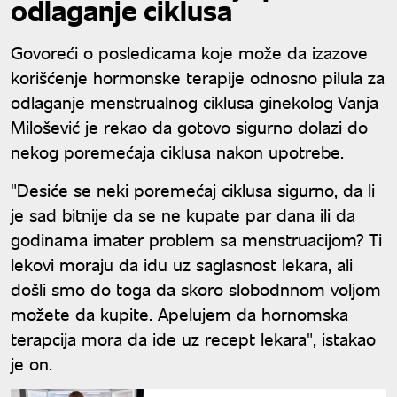
odlaganje ciklusa
Govoreći o posledicama koje može da izazove
korišćenje hormonske terapije odnosno pilula za
odlaganje menstrualnog ciklusa ginekolog Vanja
Milošević je rekao da gotovo sigurno dolazi do
nekog poremećaja ciklusa nakon upotrebe.
"Desiće se neki poremećaj ciklusa sigurno, da li
je sad bitnije da se ne kupate par dana ili da
godinama imater problem sa menstruacijom? Ti
lekovi moraju da idu uz saglasnost lekara, ali
došli smo do toga da skoro slobodnnom voljom
možete da kupite. Apelujem da hornomska
terapcija mora da ide uz recept lekara", istakao
je on.