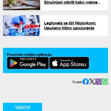
Stručnjaci otkrili kako vreme
ispijanja kafe utiče na nivo
energije i probavu
Legionela se širi Njujorkom:
Upućeno hitno upozorenje
Preuzmite mobilnu aplikaciju:
Podeli:
TAGOVI