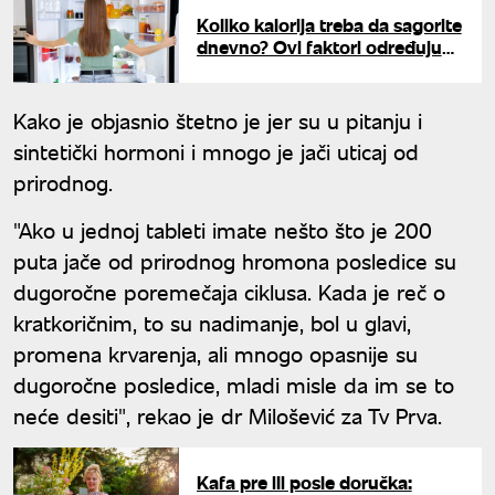
Koliko kalorija treba da sagorite
dnevno? Ovi faktori određuju
vaše dnevne potrebe
Kako je objasnio štetno je jer su u pitanju i
sintetički hormoni i mnogo je jači uticaj od
prirodnog.
"Ako u jednoj tableti imate nešto što je 200
puta jače od prirodnog hromona posledice su
dugoročne poremečaja ciklusa. Kada je reč o
kratkoričnim, to su nadimanje, bol u glavi,
promena krvarenja, ali mnogo opasnije su
dugoročne posledice, mladi misle da im se to
neće desiti", rekao je dr Milošević za Tv Prva.
Kafa pre ili posle doručka: