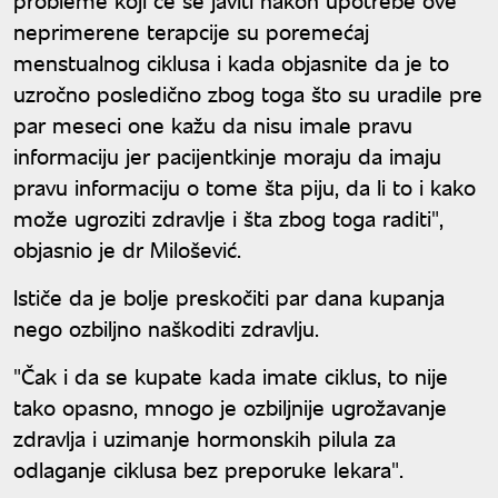
neprimerene terapcije su poremećaj
menstualnog ciklusa i kada objasnite da je to
uzročno posledično zbog toga što su uradile pre
par meseci one kažu da nisu imale pravu
informaciju jer pacijentkinje moraju da imaju
pravu informaciju o tome šta piju, da li to i kako
može ugroziti zdravlje i šta zbog toga raditi",
objasnio je dr Milošević.
Ističe da je bolje preskočiti par dana kupanja
nego ozbiljno naškoditi zdravlju.
"Čak i da se kupate kada imate ciklus, to nije
tako opasno, mnogo je ozbiljnije ugrožavanje
zdravlja i uzimanje hormonskih pilula za
odlaganje ciklusa bez preporuke lekara".