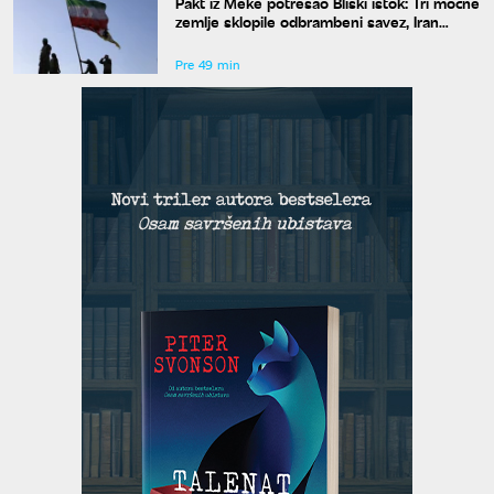
Pakt iz Meke potresao Bliski istok: Tri moćne
zemlje sklopile odbrambeni savez, Iran
poziva na jedinstvo
Pre 49 min