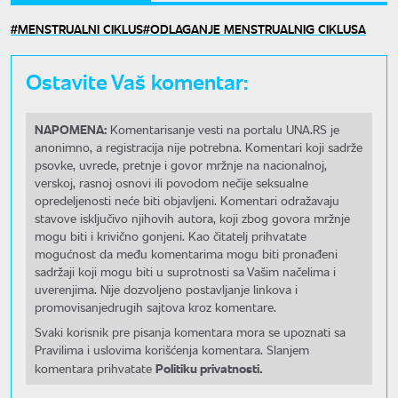
MENSTRUALNI CIKLUS
ODLAGANJE MENSTRUALNIG CIKLUSA
Ostavite Vaš komentar:
NAPOMENA:
Komentarisanje vesti na portalu UNA.RS je
anonimno, a registracija nije potrebna. Komentari koji sadrže
psovke, uvrede, pretnje i govor mržnje na nacionalnoj,
verskoj, rasnoj osnovi ili povodom nečije seksualne
opredeljenosti neće biti objavljeni. Komentari odražavaju
stavove isključivo njihovih autora, koji zbog govora mržnje
mogu biti i krivično gonjeni. Kao čitatelj prihvatate
mogućnost da među komentarima mogu biti pronađeni
sadržaji koji mogu biti u suprotnosti sa Vašim načelima i
uverenjima. Nije dozvoljeno postavljanje linkova i
promovisanjedrugih sajtova kroz komentare.
Svaki korisnik pre pisanja komentara mora se upoznati sa
Pravilima i uslovima korišćenja komentara. Slanjem
Politiku privatnosti.
komentara prihvatate