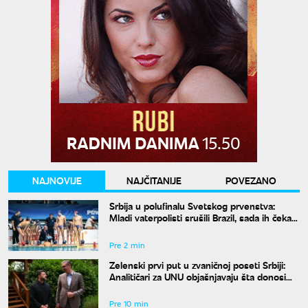
NAJNOVIJE
NAJČITANIJE
POVEZANO
Srbija u polufinalu Svetskog prvenstva:
Mladi vaterpolisti srušili Brazil, sada ih čeka
Hrvatska
Pre 2 min
Zelenski prvi put u zvaničnoj poseti Srbiji:
Analitičari za UNU objašnjavaju šta donosi
susret u Beogradu i kako će reagovati
Moskva
Pre 10 min