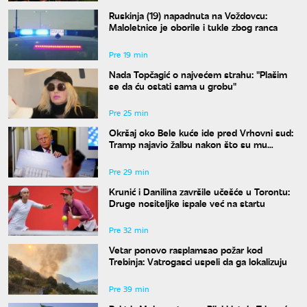
Ruskinja (19) napadnuta na Voždovcu:
Maloletnice je oborile i tukle zbog ranca
Pre 19 min
Nada Topčagić o najvećem strahu: "Plašim
se da ću ostati sama u grobu"
Pre 25 min
Okršaj oko Bele kuće ide pred Vrhovni sud:
Tramp najavio žalbu nakon što su mu
blokirani radovi
Pre 29 min
Krunić i Danilina završile učešće u Torontu:
Druge nositeljke ispale već na startu
Pre 32 min
Vetar ponovo rasplamsao požar kod
Trebinja: Vatrogasci uspeli da ga lokalizuju
Pre 39 min