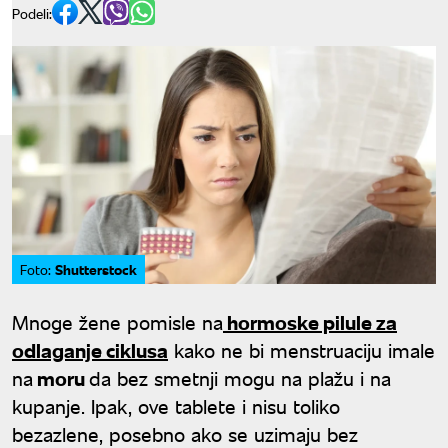
Podeli:
Shutterstock
Foto:
Mnoge žene pomisle na
hormoske pilule za
odlaganje ciklusa
kako ne bi menstruaciju imale
na
moru
da bez smetnji mogu na plažu i na
kupanje. Ipak, ove tablete i nisu toliko
bezazlene, posebno ako se uzimaju bez