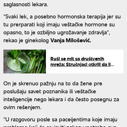
saglasnosti lekara.
"Svaki lek, a posebno hormonska terapija jer su
tu prerparati koji imaju veštačke hormone su
opasno, to je ozbiljno ugrožavanje zdravlja",
rekao je ginekolog
Vanja Milošević.
Ruši se mit sa društvenih
mreža: Stručnjaci otkrili da li
sok od celera zaista "čisti"
organizam
On je skrenuo pažnju na to da žene pre
poslušaju savet poznanika ili veštačke
inteligencije nego lekara i da često posegnu za
ovim rešenjem.
"U razgovoru posle sa paceijentima koje imaju
probleme koji će se javiti nakon upotrebe ove