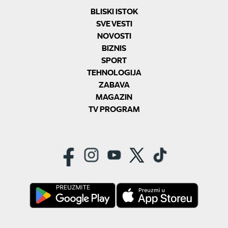
BLISKI ISTOK
SVE VESTI
NOVOSTI
BIZNIS
SPORT
TEHNOLOGIJA
ZABAVA
MAGAZIN
TV PROGRAM