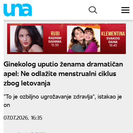
Ginekolog uputio ženama dramatičan
apel: Ne odlažite menstrualni ciklus
zbog letovanja
"To je ozbiljno ugrožavanje zdravlja", istakao je
on
07.07.2026. 16:35