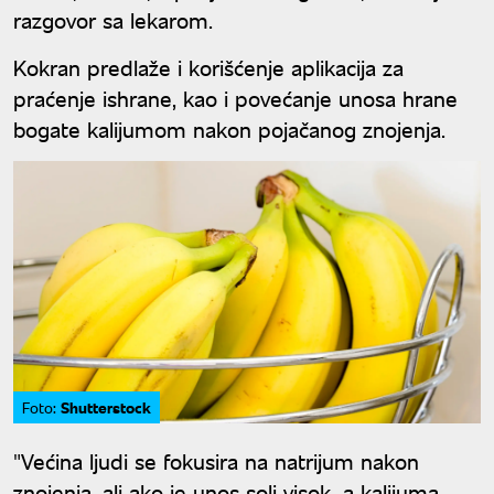
razgovor sa lekarom.
Kokran predlaže i korišćenje aplikacija za
praćenje ishrane, kao i povećanje unosa hrane
bogate kalijumom nakon pojačanog znojenja.
Shutterstock
Foto:
"Većina ljudi se fokusira na natrijum nakon
znojenja, ali ako je unos soli visok, a kalijuma