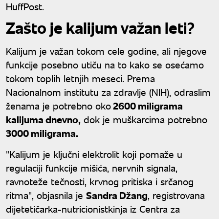
HuffPost.
Zašto je kalijum važan leti?
Kalijum je važan tokom cele godine, ali njegove
funkcije posebno utiču na to kako se osećamo
tokom toplih letnjih meseci. Prema
Nacionalnom institutu za zdravlje (NIH), odraslim
ženama je potrebno oko
2600 miligrama
kalijuma dnevno,
dok je muškarcima potrebno
3000 miligrama.
"Kalijum je ključni elektrolit koji pomaže u
regulaciji funkcije mišića, nervnih signala,
ravnoteže tečnosti, krvnog pritiska i srčanog
ritma", objasnila je
Sandra Džang
, registrovana
dijetetičarka-nutricionistkinja iz Centra za