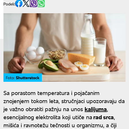
Podeli:
Shutterstock
Foto:
Sa porastom temperatura i pojačanim
znojenjem tokom leta, stručnjaci upozoravaju da
je važno obratiti pažnju na unos
kalijuma
,
esencijalnog elektrolita koji utiče na
rad srca
,
mišića i ravnotežu tečnosti u organizmu, a čiji