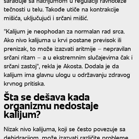
sarađuje sa natrijumom u regulaciji ravnoteže
tečnosti u telu. Takođe utiče na kontrakcije
mišića, uključujući i srčani mišić.
"Kalijum je neophodan za normalan rad srca.
Ako nivo kalijuma u krvi postane previsok ili
prenizak, to može izazvati aritmije – nepravilan
srčani ritam – a u ekstremnim slučajevima čak i
srčani zastoj", rekla je Akosta. Dodala je da
kalijum ima glavnu ulogu u održavanju zdravog
krvnog pritiska.
Šta se dešava kada
organizmu nedostaje
kalijum?
Nizak nivo kalijuma, koji se često povezuje sa
dehidracijom, može izazvati različite probleme.