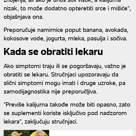
nizak, to može dodatno opteretiti srce i mišiće",
objašnjava ona.
Preporučuje namirnice poput banana, avokada,
kokosove vode, jogurta, mleka, pasulja i sočiva.
Kada se obratiti lekaru
Ako simptomi traju ili se pogoršavaju, važno je
obratiti se lekaru. Stručnjaci upozoravaju da
slični simptomi mogu imati i druge uzroke, pa
samodijagnostika nije preporučljiva.
"Previše kalijuma takođe može biti opasno, zato
se suplementi koriste isključivo pod nadzorom
lekara", zaključuju stručnjaci.