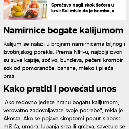
Sprečava nagli skok šećera u
krvi: Svi misle da je bomba, a
zapravo je spas za insulinsku
rezistenciju
Namirnice bogate kalijumom
Kalijum se nalazi u brojnim namirnicama biljnog i
životinjskog porekla. Prema NIH-u, najbolji izvori
su suve kajsije, sočivo, bundeva, pečeni krompir,
sok od pomorandže, banane, mleko i pileća
prsa.
Kako pratiti i povećati unos
"Ako redovno jedete hranu bogatu kalijumom,
verovatno zadovoljavate svoje potrebe", rekla je
Akosta. Ako se pojave simptomi poput slabosti
mišića, umora, lupanja srca ili grčeva, savetuje se