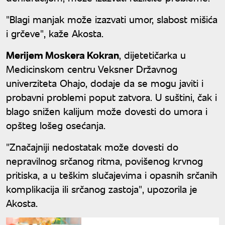
"Blagi manjak može izazvati umor, slabost mišića
i grčeve", kaže Akosta.
Merijem Moskera Kokran
, dijetetičarka u
Medicinskom centru Veksner Državnog
univerziteta Ohajo, dodaje da se mogu javiti i
probavni problemi poput zatvora. U suštini, čak i
blago snižen kalijum može dovesti do umora i
opšteg lošeg osećanja.
"Značajniji nedostatak može dovesti do
nepravilnog srčanog ritma, povišenog krvnog
pritiska, a u teškim slučajevima i opasnih srčanih
komplikacija ili srčanog zastoja", upozorila je
Akosta.