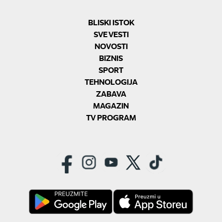
BLISKI ISTOK
SVE VESTI
NOVOSTI
BIZNIS
SPORT
TEHNOLOGIJA
ZABAVA
MAGAZIN
TV PROGRAM