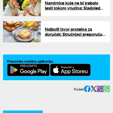
Namirnice koje ne bi trebalo
jesti tokom vrućina: Sladoled
među najvećim iznenađenjima
Najbolji izvor proteina za
doručak: Stručnjaci preporučuju
ove namirnice
Preuzmite mobilnu aplikaciju:
Podeli: