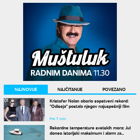
NAJNOVIJE
NAJČITANIJE
POVEZANO
Kristofer Nolan oborio sopstveni rekord:
"Odiseja" postala njegov najuspešniji film
Pre 7 min
Rekordne temperature svetskih mora: Jul
doneo istorijski maksimum i alarm za
naučnike