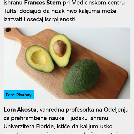
ishranu
Frances Stern
pri Medicinskom centru
Tufts, dodajući da nizak nivo kalijuma može
izazvati i osećaj iscrpljenosti.
Pixabay
Foto:
Lora Akosta,
vanredna profesorka na Odeljenju
za prehrambene nauke i ljudsku ishranu
Univerziteta Floride, ističe da kalijum usko