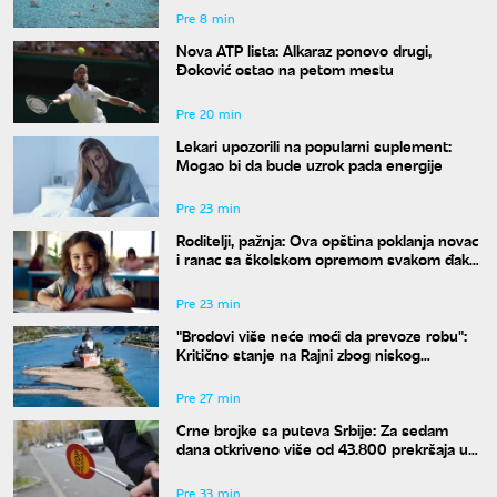
Pre 8 min
Nova ATP lista: Alkaraz ponovo drugi,
Đoković ostao na petom mestu
Pre 20 min
Lekari upozorili na popularni suplement:
Mogao bi da bude uzrok pada energije
Pre 23 min
Roditelji, pažnja: Ova opština poklanja novac
i ranac sa školskom opremom svakom đaku
prvaku
Pre 23 min
"Brodovi više neće moći da prevoze robu":
Kritično stanje na Rajni zbog niskog
vodostaja
Pre 27 min
Crne brojke sa puteva Srbije: Za sedam
dana otkriveno više od 43.800 prekršaja u
saobraćaju
Pre 33 min