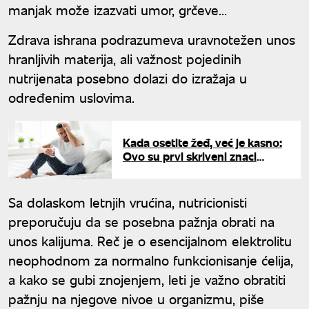
manjak može izazvati umor, grčeve...
Zdrava ishrana podrazumeva uravnotežen unos
hranljivih materija, ali važnost pojedinih
nutrijenata posebno dolazi do izražaja u
određenim uslovima.
Kada osetite žeđ, već je kasno:
Ovo su prvi skriveni znaci
dehidratacije koje svi pripisuju
umoru
Sa dolaskom letnjih vrućina, nutricionisti
preporučuju da se posebna pažnja obrati na
unos kalijuma. Reč je o esencijalnom elektrolitu
neophodnom za normalno funkcionisanje ćelija,
a kako se gubi znojenjem, leti je važno obratiti
pažnju na njegove nivoe u organizmu, piše