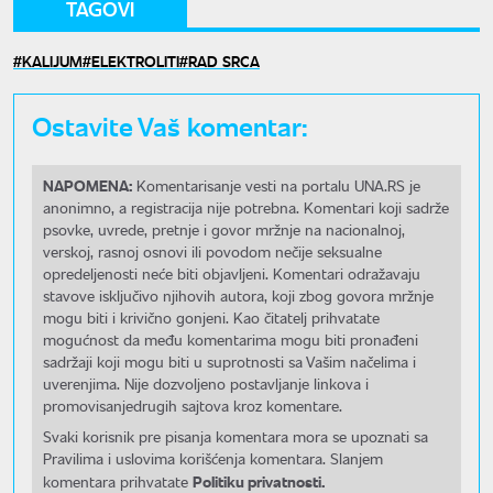
TAGOVI
KALIJUM
ELEKTROLITI
RAD SRCA
Ostavite Vaš komentar:
NAPOMENA:
Komentarisanje vesti na portalu UNA.RS je
anonimno, a registracija nije potrebna. Komentari koji sadrže
psovke, uvrede, pretnje i govor mržnje na nacionalnoj,
verskoj, rasnoj osnovi ili povodom nečije seksualne
opredeljenosti neće biti objavljeni. Komentari odražavaju
stavove isključivo njihovih autora, koji zbog govora mržnje
mogu biti i krivično gonjeni. Kao čitatelj prihvatate
mogućnost da među komentarima mogu biti pronađeni
sadržaji koji mogu biti u suprotnosti sa Vašim načelima i
uverenjima. Nije dozvoljeno postavljanje linkova i
promovisanjedrugih sajtova kroz komentare.
Svaki korisnik pre pisanja komentara mora se upoznati sa
Pravilima i uslovima korišćenja komentara. Slanjem
Politiku privatnosti.
komentara prihvatate