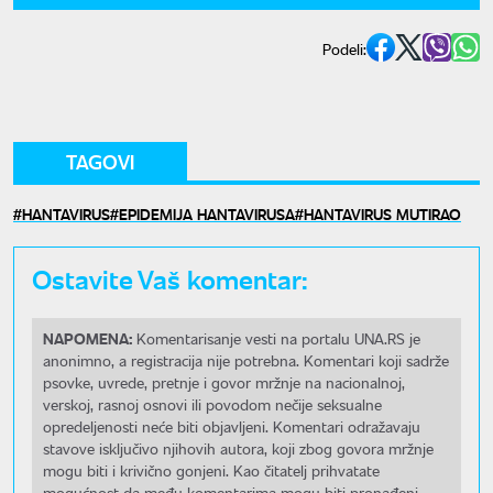
Podeli:
TAGOVI
HANTAVIRUS
EPIDEMIJA HANTAVIRUSA
HANTAVIRUS MUTIRAO
Ostavite Vaš komentar:
NAPOMENA:
Komentarisanje vesti na portalu UNA.RS je
anonimno, a registracija nije potrebna. Komentari koji sadrže
psovke, uvrede, pretnje i govor mržnje na nacionalnoj,
verskoj, rasnoj osnovi ili povodom nečije seksualne
opredeljenosti neće biti objavljeni. Komentari odražavaju
stavove isključivo njihovih autora, koji zbog govora mržnje
mogu biti i krivično gonjeni. Kao čitatelj prihvatate
mogućnost da među komentarima mogu biti pronađeni