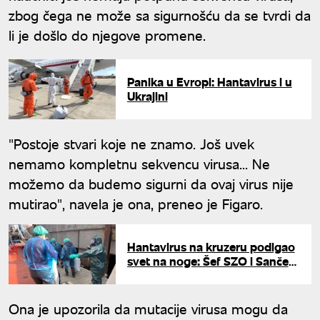
zbog čega ne može sa sigurnošću da se tvrdi da
li je došlo do njegove promene.
Panika u Evropi: Hantavirus i u
Ukrajini
"Postoje stvari koje ne znamo. Još uvek
nemamo kompletnu sekvencu virusa... Ne
možemo da budemo sigurni da ovaj virus nije
mutirao", navela je ona, preneo je Figaro.
Hantavirus na kruzeru podigao
svet na noge: Šef SZO i Sančez
otkrili da li preti nova epidemija
Ona je upozorila da mutacije virusa mogu da