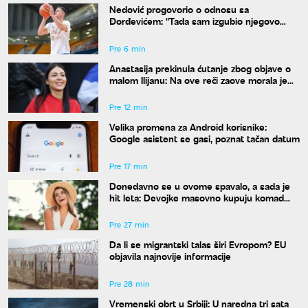
Nedović progovorio o odnosu sa
Đorđevićem: "Tada sam izgubio njegovo
poverenje zauvek"
Pre 6 min
Anastasija prekinula ćutanje zbog objave o
malom Ilijanu: Na ove reči zaove morala je
da odgovori
Pre 12 min
Velika promena za Android korisnike:
Google asistent se gasi, poznat tačan datum
Pre 17 min
Donedavno se u ovome spavalo, a sada je
hit leta: Devojke masovno kupuju komad
koji su nekada krile ispod odeće
Pre 27 min
Da li se migrantski talas širi Evropom? EU
objavila najnovije informacije
Pre 28 min
Vremenski obrt u Srbiji: U naredna tri sata