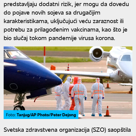
predstavljaju dodatni rizik, jer mogu da dovedu
do pojave novih sojeva sa drugačijim
karakteristikama, uključujući veću zaraznost ili
potrebu za prilagođenim vakcinama, kao što je
bio slučaj tokom pandemije virusa korona.
Tanjug/AP Photo/Peter Dejong
Foto:
Svetska zdravstvena organizacija (SZO) saopštila