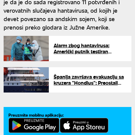
je da je do sada registrovano 11 potvrđenih i
verovatnih slučajeva hantavirusa, od kojih je
devet povezano sa andskim sojem, koji se
prenosi preko glodara iz Južne Amerike.
Alarm zbog hantavirusa:
Američki putnik testiran
pozitivan, francuski državljanin
sa simptomima
Španija završava evakuaciju sa
kruzera "Hondius": Preostali
putnici biće prevezeni jednim
letom
Preuzmite mobilnu aplikaciju: