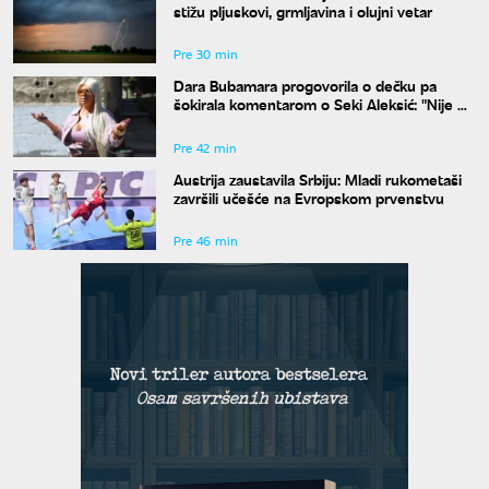
stižu pljuskovi, grmljavina i olujni vetar
Pre 30 min
Dara Bubamara progovorila o dečku pa
šokirala komentarom o Seki Aleksić: "Nije mi
iznenađenje"
Pre 42 min
Austrija zaustavila Srbiju: Mladi rukometaši
završili učešće na Evropskom prvenstvu
Pre 46 min