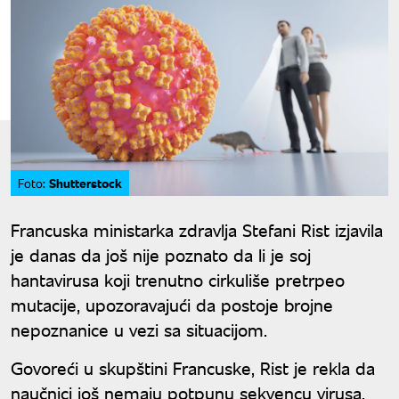
Shutterstock
Foto:
Francuska ministarka zdravlja Stefani Rist izjavila
je danas da još nije poznato da li je soj
hantavirusa koji trenutno cirkuliše pretrpeo
mutacije, upozoravajući da postoje brojne
nepoznanice u vezi sa situacijom.
Govoreći u skupštini Francuske, Rist je rekla da
naučnici još nemaju potpunu sekvencu virusa,