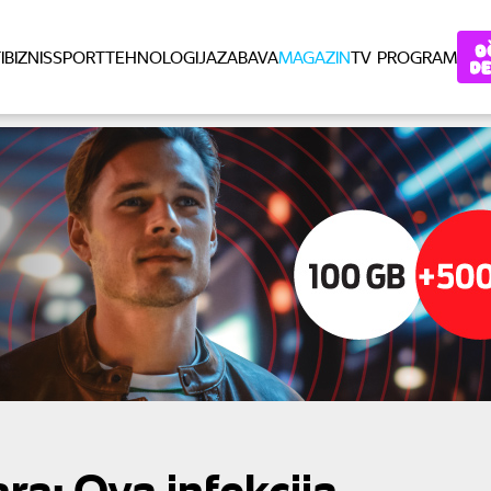
I
BIZNIS
SPORT
TEHNOLOGIJA
ZABAVA
MAGAZIN
TV PROGRAM
ra: Ova infekcija