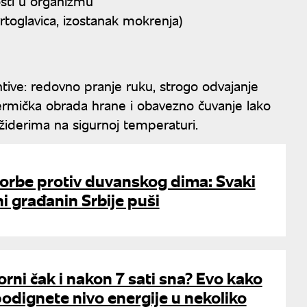
sti u organizmu
vrtoglavica, izostanak mokrenja)
ntive: redovno pranje ruku, strogo odvajanje
ermička obrada hrane i obavezno čuvanje lako
rižiderima na sigurnoj temperaturi.
borbe protiv duvanskog dima: Svaki
ni građanin Srbije puši
rni čak i nakon 7 sati sna? Evo kako
odignete nivo energije u nekoliko