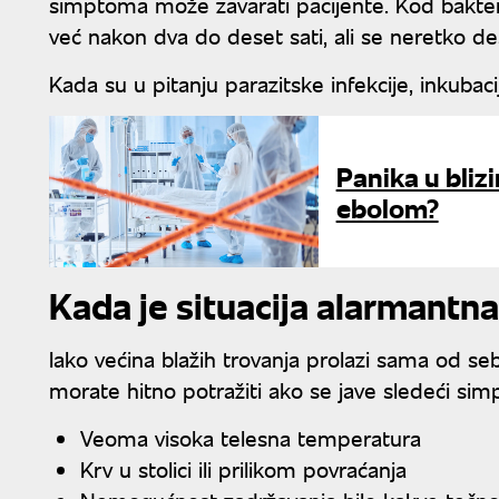
simptoma može zavarati pacijente. Kod bakterij
već nakon dva do deset sati, ali se neretko de
Kada su u pitanju parazitske infekcije, inkubac
Panika u blizi
ebolom?
Kada je situacija alarmantna 
Iako većina blažih trovanja prolazi sama od seb
morate hitno potražiti ako se jave sledeći sim
Veoma visoka telesna temperatura
Krv u stolici ili prilikom povraćanja