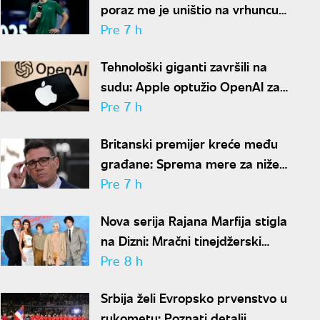
poraz me je uništio na vrhuncu
karijere"
Pre 7 h
Tehnološki giganti završili na
sudu: Apple optužio OpenAI za
krađu poslovnih tajni
Pre 7 h
Britanski premijer kreće među
građane: Sprema mere za niže
račune i troškove života
Pre 7 h
Nova serija Rajana Marfija stigla
na Dizni: Mračni tinejdžerski
triler privlači veliku pažnju
Pre 8 h
Srbija želi Evropsko prvenstvo u
rukometu: Poznati detalji