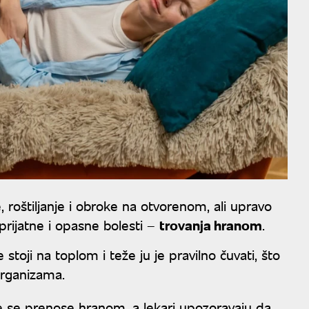
oštiljanje i obroke na otvorenom, ali upravo
prijatne i opasne bolesti –
trovanja hranom
.
toji na toplom i teže ju je pravilno čuvati, što
oorganizama.
je se prenose hranom, a lekari upozoravaju da