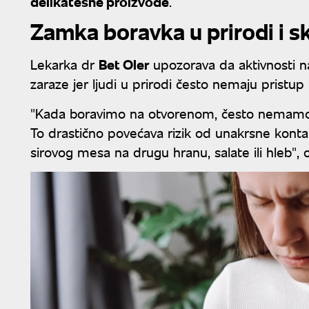
delikatesne proizvode
.
Zamka boravka u prirodi i s
Lekarka dr
Bet Oler
upozorava da aktivnosti n
zaraze jer ljudi u prirodi često nemaju pristup
"Kada boravimo na otvorenom, često nemamo 
To drastično povećava rizik od unakrsne kontam
sirovog mesa na drugu hranu, salate ili hleb", o