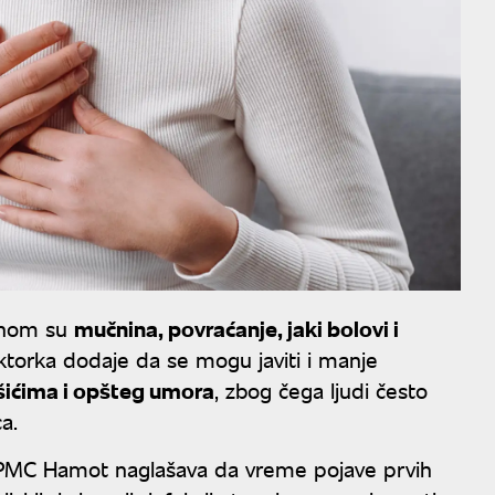
ranom su
mučnina, povraćanje, jaki bolovi i
torka dodaje da se mogu javiti i manje
šićima i opšteg umora
, zbog čega ljudi često
a.
 UPMC Hamot naglašava da vreme pojave prvih