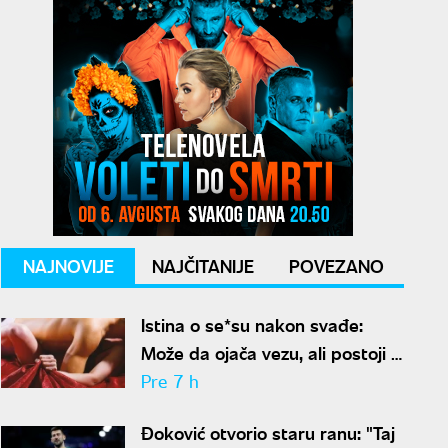
NAJNOVIJE
NAJČITANIJE
POVEZANO
Istina o se*su nakon svađe:
Može da ojača vezu, ali postoji i
jedan problem
Pre 7 h
Đoković otvorio staru ranu: "Taj