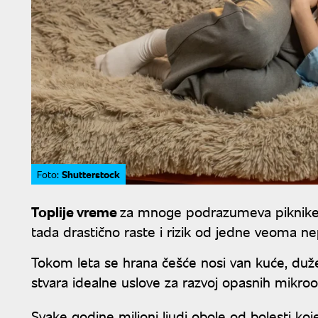
Shutterstock
Foto:
Toplije vreme
za mnoge podrazumeva piknike, r
tada drastično raste i rizik od jedne veoma ne
Tokom leta se hrana češće nosi van kuće, duže s
stvara idealne uslove za razvoj opasnih mikr
Svake godine milioni ljudi obole od bolesti ko