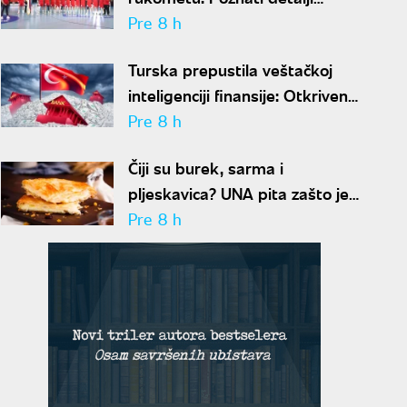
kandidature za 2034. godinu
Pre 8 h
Turska prepustila veštačkoj
inteligenciji finansije: Otkriven
rizik veći od 36 miliona evra
Pre 8 h
Čiji su burek, sarma i
pljeskavica? UNA pita zašto je
hrana postala novo balkansko
Pre 8 h
bojno polje