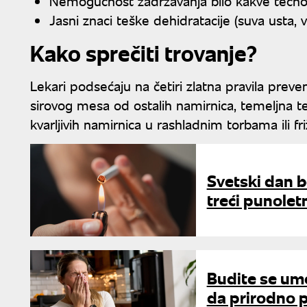
Nemogućnost zadržavanja bilo kakve tečno
Jasni znaci teške dehidratacije (suva usta, 
Kako sprečiti trovanje?
Lekari podsećaju na četiri zlatna pravila preve
sirovog mesa od ostalih namirnica, temeljna t
kvarljivih namirnica u rashladnim torbama ili f
Svetski dan 
treći punolet
Budite se umo
da prirodno p