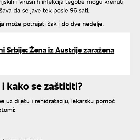
skih i virusnih infekcija tegobe mogu krenuti
šava da se jave tek posle 96 sati.
ija može potrajati čak i do dve nedelje.
ni Srbije: Žena iz Austrije zaražena
i kako se zaštititi?
e uz dijetu i rehidrataciju, lekarsku pomoć
ptomi: