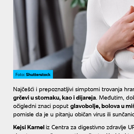
Shutterstock
Foto:
Najčešći i prepoznatljivi simptomi trovanja h
grčevi u stomaku, kao i dijareja
. Međutim, dok
očigledni znaci poput
glavobolje, bolova u mi
pomisle da je u pitanju običan virus ili sunčanic
Kejsi Karnel
iz Centra za digestivno zdravlje