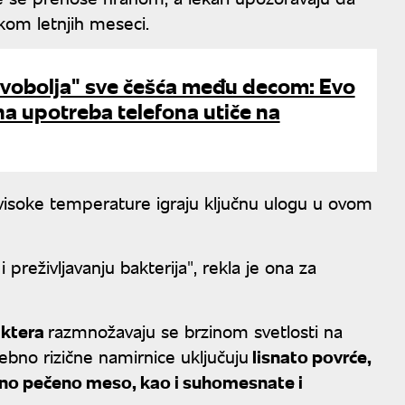
kom letnjih meseci.
avobolja" sve češća među decom: Evo
a upotreba telefona utiče na
visoke temperature igraju ključnu ulogu u ovom
reživljavanju bakterija", rekla je ona za
aktera
razmnožavaju se brzinom svetlosti na
bno rizične namirnice uključuju
lisnato povrće,
no pečeno meso, kao i suhomesnate i