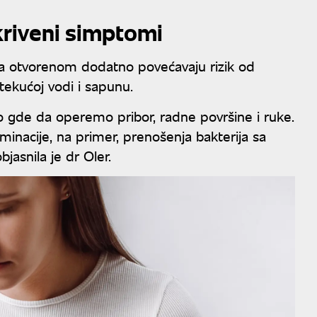
kriveni simptomi
a otvorenom dodatno povećavaju rizik od
 tekućoj vodi i sapunu.
gde da operemo pribor, radne površine i ruke.
inacije, na primer, prenošenja bakterija sa
bjasnila je dr Oler.