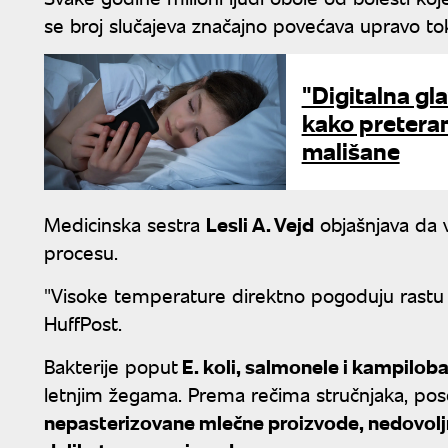
se broj slučajeva značajno povećava upravo to
"Digitalna gl
kako preteran
mališane
Medicinska sestra
Lesli A. Vejd
objašnjava da 
procesu.
"Visoke temperature direktno pogoduju rastu i p
HuffPost.
Bakterije poput
E. koli, salmonele i kampilob
letnjim žegama. Prema rečima stručnjaka, pose
nepasterizovane mlečne proizvode, nedovolj