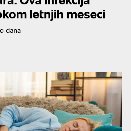
okom letnjih meseci
ko dana