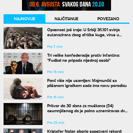
NAJNOVIJE
NAJČITANIJE
POVEZANO
Opasnost još traje: U Srbiji 36.101 svinja
eutanazirana zbog afričke kuge, virus u
sedam opština
Pre 7 min
Tri velike konfederacije protiv Infantina:
"Fudbal ne pripada nijednoj osobi"
Pre 13 min
Panč više nije usamljen: Majmunčić sa
plišanom igračkom sada ima novu porodicu
Pre 15 min
Pritvor do 30 dana za muškarca (54)
osumnjičenog da je polno uznemiravao dve
maloletnice
Pre 23 min
Kristofer Nolan oborio sopstveni rekord: