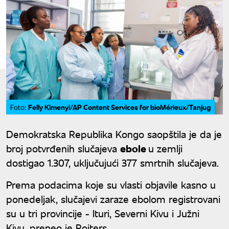
Felly Kimenyi/AP Content Services for bioMérieux/Tanjug
Foto:
Demokratska Republika Kongo saopštila je da je
broj potvrđenih slučajeva
ebole
u zemlji
dostigao 1.307, uključujući 377 smrtnih slučajeva.
Prema podacima koje su vlasti objavile kasno u
ponedeljak, slučajevi zaraze ebolom registrovani
su u tri provincije - Ituri, Severni Kivu i Južni
Kivu, preneo je Rojters.