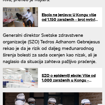
Ebola ne jenjava: U Kongu više
od 1.150 zaraženih - broj mrtvih
raste
Generalni direktor Svetske zdravstvene
organizacije (SZO) Tedros Adhanom Gebrejesus
rekao je da je rizik od daljeg međunarodnog
širenja bolesti za sada ocenjen kao nizak, ali je
naglasio da situacija zahteva pažljivo praćenje.
SZO o epidemiji ebole: Više od
1.000 zaraženih u Kongu -
preminule 254 osobe