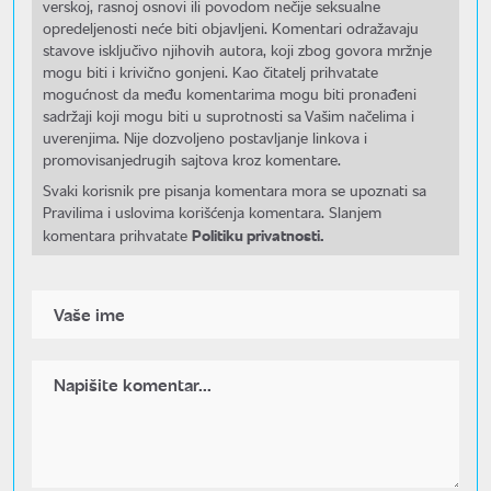
verskoj, rasnoj osnovi ili povodom nečije seksualne
opredeljenosti neće biti objavljeni. Komentari odražavaju
stavove isključivo njihovih autora, koji zbog govora mržnje
mogu biti i krivično gonjeni. Kao čitatelj prihvatate
mogućnost da među komentarima mogu biti pronađeni
sadržaji koji mogu biti u suprotnosti sa Vašim načelima i
uverenjima. Nije dozvoljeno postavljanje linkova i
promovisanjedrugih sajtova kroz komentare.
Svaki korisnik pre pisanja komentara mora se upoznati sa
Pravilima i uslovima korišćenja komentara. Slanjem
Politiku privatnosti.
komentara prihvatate