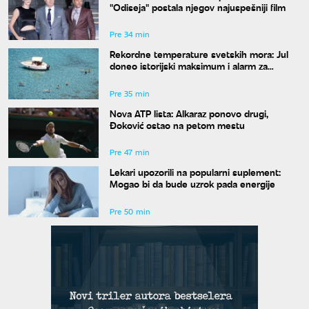
"Odiseja" postala njegov najuspešniji film
Pre 34 min
Rekordne temperature svetskih mora: Jul
doneo istorijski maksimum i alarm za
naučnike
Pre 35 min
Nova ATP lista: Alkaraz ponovo drugi,
Đoković ostao na petom mestu
Pre 47 min
Lekari upozorili na popularni suplement:
Mogao bi da bude uzrok pada energije
Pre 50 min