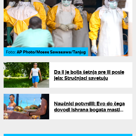
AP Photo/Moses Sawasawa/Tanjug
Foto:
Da li je bolja šetnja pre ili posle
jela: Stručnjaci savetuju
Naučnici potvrdili: Evo do čega
dovodi ishrana bogata mastima
i šećerom