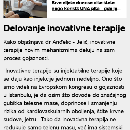
Brze dijete donose više štete
nego koristi: UNA pita - gde je
granica između viška kilograma
i gojaznosti?
Delovanje inovativne terapije
Kako objašnjava dr Anđelić - Jelić, inovativne
terapije novim mehanizmima deluju na sam
proces gojaznosti.
"Inovativne terapije su injektabilne terapije koje
se daju kao injekcije jednom nedeljno. Ono što
smo videli na Evropskom kongresu o gojaznosti
u Istanbulu, je da osim što dovode do značajnog
gubitka telesne mase, doprinose i smanjenju
rizika od kardiovaskularnih oboljenja, štite krvne
sudove, jetru… Tako da inovativna terapija ne
redukuje samo telenu masu, već ima sistemski