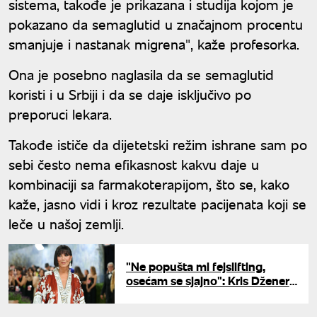
sistema, takođe je prikazana i studija kojom je
pokazano da semaglutid u značajnom procentu
smanjuje i nastanak migrena", kaže profesorka.
Ona je posebno naglasila da se semaglutid
koristi i u Srbiji i da se daje isključivo po
preporuci lekara.
Takođe ističe da dijetetski režim ishrane sam po
sebi često nema efikasnost kakvu daje u
kombinaciji sa farmakoterapijom, što se, kako
kaže, jasno vidi i kroz rezultate pacijenata koji se
leče u našoj zemlji.
"Ne popušta mi fejslifting,
osećam se sjajno": Kris Džener
(70) "uradila" 30 godina mlađe
lice - ovo je tajna