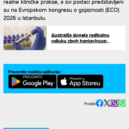
realne kliničke prakse, a svi podaci predstavljeni
su na Evropskom kongresu o gojaznosti (ECO)
2026 u Istanbulu.
Australija donela radikalnu
odluku zboh hantavirusa:
Putnici ostaju u karantinu 42
dana
Preuzmite mobilnu aplikaciju:
Podeli: