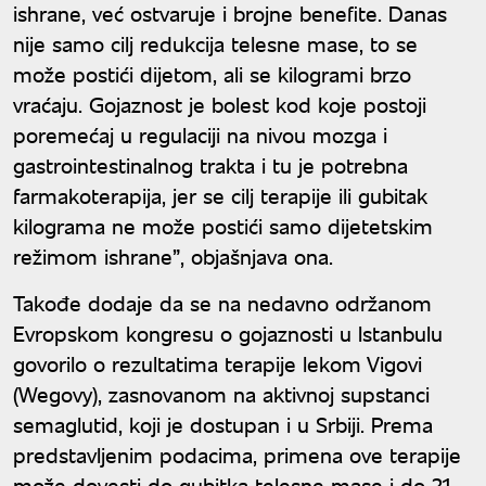
ishrane, već ostvaruje i brojne benefite. Danas
nije samo cilj redukcija telesne mase, to se
može postići dijetom, ali se kilogrami brzo
vraćaju. Gojaznost je bolest kod koje postoji
poremećaj u regulaciji na nivou mozga i
gastrointestinalnog trakta i tu je potrebna
farmakoterapija, jer se cilj terapije ili gubitak
kilograma ne može postići samo dijetetskim
režimom ishrane”, objašnjava ona.
Takođe dodaje da se na nedavno održanom
Evropskom kongresu o gojaznosti u Istanbulu
govorilo o rezultatima terapije lekom Vigovi
(Wegovy), zasnovanom na aktivnoj supstanci
semaglutid, koji je dostupan i u Srbiji. Prema
predstavljenim podacima, primena ove terapije
može dovesti do gubitka telesne mase i do 21