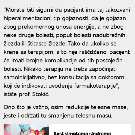
"Morate biti sigurni da pacijent ima taj takozvani
hiperalimentacioni tip gojaznosti, da je gojazan
zbog prekomernog unosa energije, a ne zbog
neke druge bolesti, poput bolesti nadubrežnih
žlezda ili štitaste žlezde. Tako da ukoliko se
krene sa terapijom, a to nije raščišćeno, pacijent
će imati brojne komplikacije od tih postojećih
bolesti. Nikako terapiju ne treba započinjati
samoinicijativno, bez konsultacija sa doktorom
koji će indikovati uvođenje farmakoterapije",
ističe prof. Stokić.
Ono što je važno, osim redukcije telesne mase,
jeste i održati tu smanjenu telesnu masu.
Šest simptoma sindroma