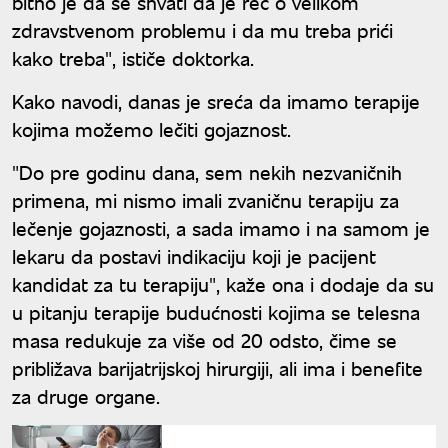
bitno je da se shvati da je reč o velikom
zdravstvenom problemu i da mu treba prići
kako treba", ističe doktorka.
Kako navodi, danas je sreća da imamo terapije
kojima možemo lečiti gojaznost.
"Do pre godinu dana, sem nekih nezvaničnih
primena, mi nismo imali zvaničnu terapiju za
lečenje gojaznosti, a sada imamo i na samom je
lekaru da postavi indikaciju koji je pacijent
kandidat za tu terapiju", kaže ona i dodaje da su
u pitanju terapije budućnosti kojima se telesna
masa redukuje za više od 20 odsto, čime se
približava barijatrijskoj hirurgiji, ali ima i benefite
za druge organe.