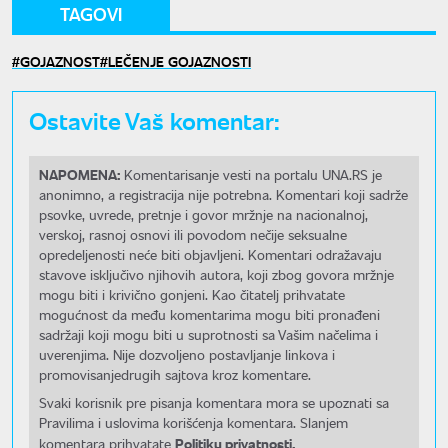
TAGOVI
GOJAZNOST
LEČENJE GOJAZNOSTI
Ostavite Vaš komentar:
NAPOMENA:
Komentarisanje vesti na portalu UNA.RS je
anonimno, a registracija nije potrebna. Komentari koji sadrže
psovke, uvrede, pretnje i govor mržnje na nacionalnoj,
verskoj, rasnoj osnovi ili povodom nečije seksualne
opredeljenosti neće biti objavljeni. Komentari odražavaju
stavove isključivo njihovih autora, koji zbog govora mržnje
mogu biti i krivično gonjeni. Kao čitatelj prihvatate
mogućnost da među komentarima mogu biti pronađeni
sadržaji koji mogu biti u suprotnosti sa Vašim načelima i
uverenjima. Nije dozvoljeno postavljanje linkova i
promovisanjedrugih sajtova kroz komentare.
Svaki korisnik pre pisanja komentara mora se upoznati sa
Pravilima i uslovima korišćenja komentara. Slanjem
Politiku privatnosti.
komentara prihvatate