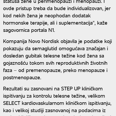
statusa žene u perimenopauzi i menopauzi. I
ovde pristup treba da bude individualizovan, jer
kod nekih žena je neophodan dodatak
hormonske terapije, ali i suplementacija", kaže
sagovornica portala N1.
Kompanija Novo Nordisk objavila je podatke koji
pokazuju da semaglutid omogućava značajan i
dosledan gubitak telesne težine kod žena sa
gojaznošću tokom svih reproduktivnih životnih
faza – od premenopauze, preko menopauze i
postmenopauze.
Rezultati su zasnovani na STEP UP kliničkom
ispitivanju za kontrolu telesne težine, velikom
SELECT kardiovaskularnom kliničkom ispitivanju,
kao i velikoj studiji zasnovanoj na podacima iz