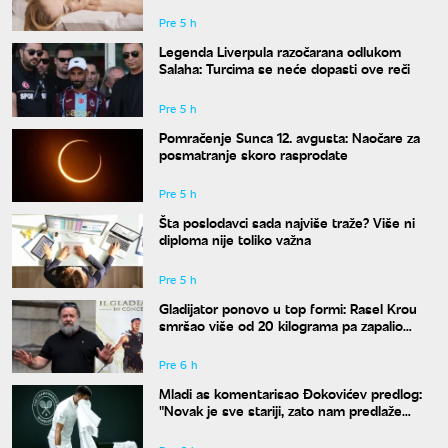
Pre 5 h
Legenda Liverpula razočarana odlukom
Salaha: Turcima se neće dopasti ove reči
Pre 5 h
Pomračenje Sunca 12. avgusta: Naočare za
posmatranje skoro rasprodate
Pre 5 h
Šta poslodavci sada najviše traže? Više ni
diploma nije toliko važna
Pre 5 h
Gladijator ponovo u top formi: Rasel Krou
smršao više od 20 kilograma pa zapalio
društvene mreže novim izgledom
Pre 6 h
Mladi as komentarisao Đokovićev predlog:
"Novak je sve stariji, zato nam predlaže
kraće mečeve"