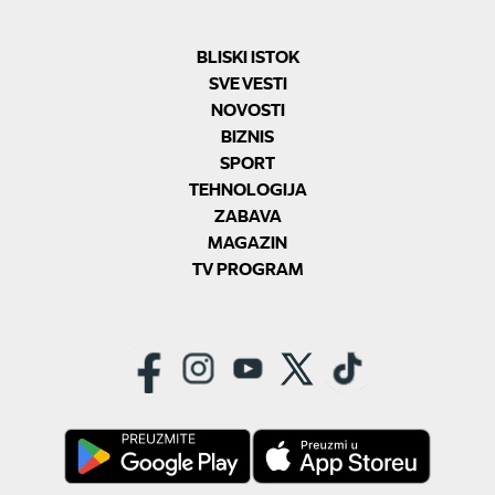
BLISKI ISTOK
SVE VESTI
NOVOSTI
BIZNIS
SPORT
TEHNOLOGIJA
ZABAVA
MAGAZIN
TV PROGRAM