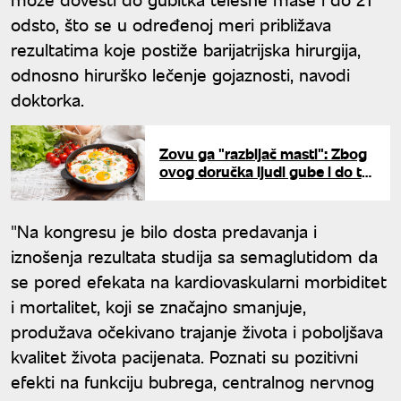
odsto, što se u određenoj meri približava
rezultatima koje postiže barijatrijska hirurgija,
odnosno hirurško lečenje gojaznosti, navodi
doktorka.
Zovu ga "razbijač masti": Zbog
ovog doručka ljudi gube i do tri
kilograma nedeljno
"Na kongresu je bilo dosta predavanja i
iznošenja rezultata studija sa semaglutidom da
se pored efekata na kardiovaskularni morbiditet
i mortalitet, koji se značajno smanjuje,
produžava očekivano trajanje života i poboljšava
kvalitet života pacijenata. Poznati su pozitivni
efekti na funkciju bubrega, centralnog nervnog