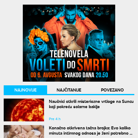
NAJNOVIJE
NAJČITANIJE
POVEZANO
Naučnici otkrili misteriozne vrtloge na Suncu
koji pokreću solarne baklje
Pre 4 h
Konačno otkrivena tačna brojka: Evo koliko
minuta intimnog odnosa je ženi potrebno da
bi bila potpuno zadovoljna