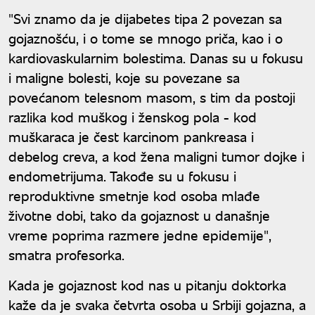
"Svi znamo da je dijabetes tipa 2 povezan sa
gojaznošću, i o tome se mnogo priča, kao i o
kardiovaskularnim bolestima. Danas su u fokusu
i maligne bolesti, koje su povezane sa
povećanom telesnom masom, s tim da postoji
razlika kod muškog i ženskog pola - kod
muškaraca je čest karcinom pankreasa i
debelog creva, a kod žena maligni tumor dojke i
endometrijuma. Takođe su u fokusu i
reproduktivne smetnje kod osoba mlađe
životne dobi, tako da gojaznost u današnje
vreme poprima razmere jedne epidemije",
smatra profesorka.
Kada je gojaznost kod nas u pitanju doktorka
kaže da je svaka četvrta osoba u Srbiji gojazna, a