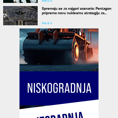
Pre 6 h
Spremaju se za najgori scenario: Pentagon
priprema novu nuklearnu strategiju za
eventualni sukob sa Rusijom i Kinom
Pre 6 h