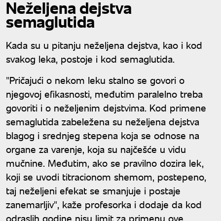
Neželjena dejstva
semaglutida
Kada su u pitanju neželjena dejstva, kao i kod
svakog leka, postoje i kod semaglutida.
"Pričajući o nekom leku stalno se govori o
njegovoj efikasnosti, međutim paralelno treba
govoriti i o neželjenim dejstvima. Kod primene
semaglutida zabeležena su neželjena dejstva
blagog i srednjeg stepena koja se odnose na
organe za varenje, koja su najčešće u vidu
mučnine. Međutim, ako se pravilno dozira lek,
koji se uvodi titracionom shemom, postepeno,
taj neželjeni efekat se smanjuje i postaje
zanemarljiv", kaže profesorka i dodaje da kod
odraslih godine nisu limit za primenu ove