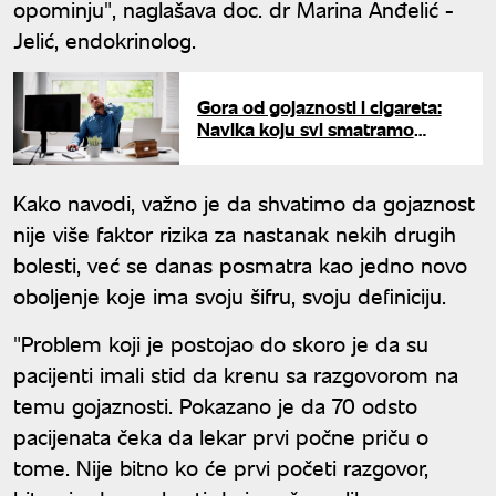
opominju", naglašava doc. dr Marina Anđelić -
Jelić, endokrinolog.
Gora od gojaznosti i cigareta:
Navika koju svi smatramo
bezazlenom uništava srčani
mišić
Kako navodi, važno je da shvatimo da gojaznost
nije više faktor rizika za nastanak nekih drugih
bolesti, već se danas posmatra kao jedno novo
oboljenje koje ima svoju šifru, svoju definiciju.
"Problem koji je postojao do skoro je da su
pacijenti imali stid da krenu sa razgovorom na
temu gojaznosti. Pokazano je da 70 odsto
pacijenata čeka da lekar prvi počne priču o
tome. Nije bitno ko će prvi početi razgovor,