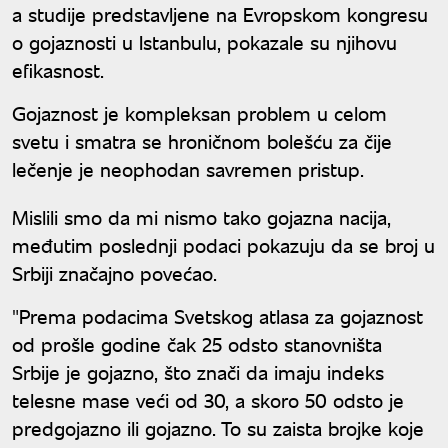
a studije predstavljene na Evropskom kongresu
o gojaznosti u Istanbulu, pokazale su njihovu
efikasnost.
Gojaznost je kompleksan problem u celom
svetu i smatra se hroničnom bolešću za čije
lečenje je neophodan savremen pristup.
Mislili smo da mi nismo tako gojazna nacija,
međutim poslednji podaci pokazuju da se broj u
Srbiji značajno povećao.
"Prema podacima Svetskog atlasa za gojaznost
od prošle godine čak 25 odsto stanovništa
Srbije je gojazno, što znači da imaju indeks
telesne mase veći od 30, a skoro 50 odsto je
predgojazno ili gojazno. To su zaista brojke koje