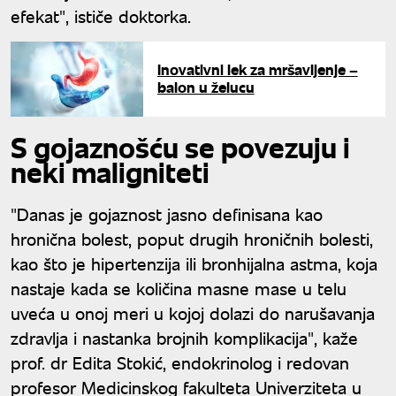
efekat", ističe doktorka.
Inovativni lek za mršavljenje –
balon u želucu
S gojaznošću se povezuju i
neki maligniteti
"Danas je gojaznost jasno definisana kao
hronična bolest, poput drugih hroničnih bolesti,
kao što je hipertenzija ili bronhijalna astma, koja
nastaje kada se količina masne mase u telu
uveća u onoj meri u kojoj dolazi do narušavanja
zdravlja i nastanka brojnih komplikacija", kaže
prof. dr Edita Stokić, endokrinolog i redovan
profesor Medicinskog fakulteta Univerziteta u