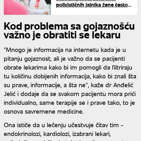
policističnih jajnika žene često
ignorišu, a mogu promeniti sve
Kod problema sa gojaznošću
važno je obratiti se lekaru
"Mnogo je informacija na internetu kada je u
pitanju gojaznost, ali je važno da se pacijenti
obrate lekarima kako bi im pomogli da filtriraju
tu količinu dobijenih informacija, kako bi znali šta
su prave, informacije, a šta ne", kaže dr Anđelić
Jelić i dodaje da se svakom pacijentu mora prići
individualno, same terapije se i prave tako, to je
osnova savremene medicine.
Ona ističe da u lečenju učestvuje čitav tim -
endokrinolozi, kardiolozi, izabrani lekari,