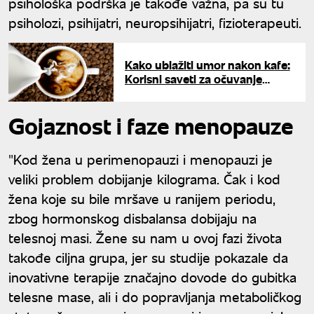
psihološka podrška je takođe važna, pa su tu
psiholozi, psihijatri, neuropsihijatri, fizioterapeuti.
Kako ublažiti umor nakon kafe:
Korisni saveti za očuvanje
energije
Gojaznost i faze menopauze
"Kod žena u perimenopauzi i menopauzi je
veliki problem dobijanje kilograma. Čak i kod
žena koje su bile mršave u ranijem periodu,
zbog hormonskog disbalansa dobijaju na
telesnoj masi. Žene su nam u ovoj fazi života
takođe ciljna grupa, jer su studije pokazale da
inovativne terapije značajno dovode do gubitka
telesne mase, ali i do popravljanja metaboličkog