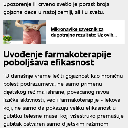
upozorenje ili crveno svetlo je porast broja
gojazne dece u našoj zemlji, ali i u svetu.
Mikronavike saveznik za
dugotrajne rezultate: Uz ovih
devet trikova kilogrami će se
sami topiti
Uvođenje farmakoterapije
poboljšava efikasnost
"U današnje vreme lečiti gojaznost kao hroničnu
bolest podrazumeva, ne samo primenu
dijetskog režima ishrane, povećanog nivoa
fizičke aktivnosti, već i farmakoterapije - lekova
koji, ne samo da pokazuju veliku efikasnost u
gubitku telesne mase, koji višestruko premašuje
gubitak ostvaren samo dijetskim režimom