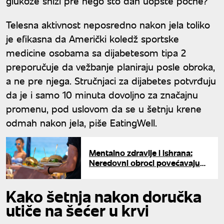
glukoze snizi pre nego što dan uopšte počne?
Telesna aktivnost neposredno nakon jela toliko
je efikasna da Američki koledž sportske
medicine osobama sa dijabetesom tipa 2
preporučuje da vežbanje planiraju posle obroka,
a ne pre njega. Stručnjaci za dijabetes potvrđuju
da je i samo 10 minuta dovoljno za značajnu
promenu, pod uslovom da se u šetnju krene
odmah nakon jela, piše EatingWell.
Mentalno zdravlje i ishrana:
Neredovni obroci povećavaju
rizik od depresije
Kako šetnja nakon doručka
utiče na šećer u krvi