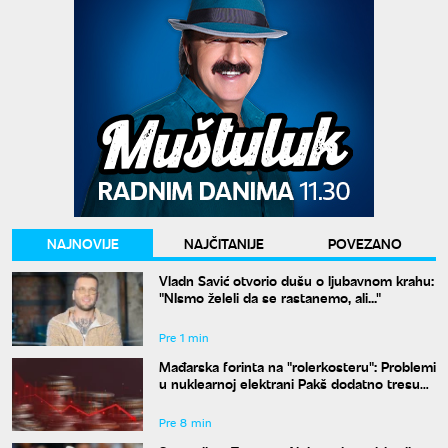
NAJNOVIJE
NAJČITANIJE
POVEZANO
Vladn Savić otvorio dušu o ljubavnom krahu:
"NIsmo želeli da se rastanemo, ali..."
Pre 1 min
Mađarska forinta na "rolerkosteru": Problemi
u nuklearnoj elektrani Pakš dodatno tresu
valutu
Pre 8 min