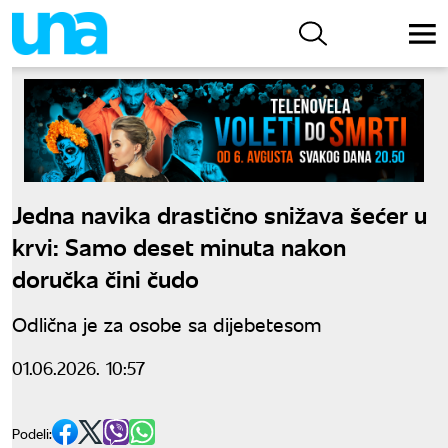
Jedna navika drastično snižava šećer u
krvi: Samo deset minuta nakon
doručka čini čudo
Odlična je za osobe sa dijebetesom
01.06.2026. 10:57
Podeli: