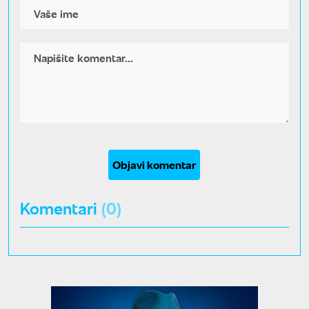
Objavi komentar
Komentari
(0)