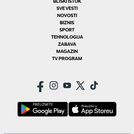
BLISKI ISTOK
SVE VESTI
NOVOSTI
BIZNIS
SPORT
TEHNOLOGIJA
ZABAVA
MAGAZIN
TV PROGRAM