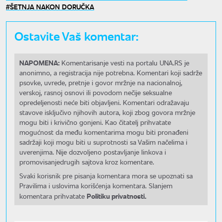
ŠETNJA NAKON DORUČKA
Ostavite Vaš komentar:
NAPOMENA:
Komentarisanje vesti na portalu UNA.RS je
anonimno, a registracija nije potrebna. Komentari koji sadrže
psovke, uvrede, pretnje i govor mržnje na nacionalnoj,
verskoj, rasnoj osnovi ili povodom nečije seksualne
opredeljenosti neće biti objavljeni. Komentari odražavaju
stavove isključivo njihovih autora, koji zbog govora mržnje
mogu biti i krivično gonjeni. Kao čitatelj prihvatate
mogućnost da među komentarima mogu biti pronađeni
sadržaji koji mogu biti u suprotnosti sa Vašim načelima i
uverenjima. Nije dozvoljeno postavljanje linkova i
promovisanjedrugih sajtova kroz komentare.
Svaki korisnik pre pisanja komentara mora se upoznati sa
Pravilima i uslovima korišćenja komentara. Slanjem
Politiku privatnosti.
komentara prihvatate