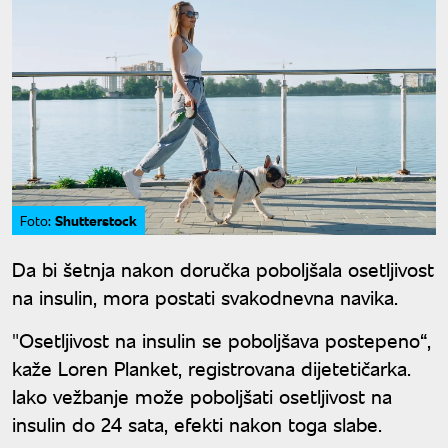
Shutterstock
Foto:
Da bi šetnja nakon doručka poboljšala osetljivost
na insulin, mora postati svakodnevna navika.
"Osetljivost na insulin se poboljšava postepeno“,
kaže Loren Planket, registrovana dijetetičarka.
Iako vežbanje može poboljšati osetljivost na
insulin do 24 sata, efekti nakon toga slabe.