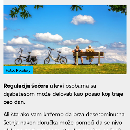
Pixabay
Foto:
Regulacija šećera u krvi
osobama sa
dijabetesom može delovati kao posao koji traje
ceo dan.
Ali šta ako vam kažemo da brza desetominutna
šetnja nakon doručka može pomoći da se nivo