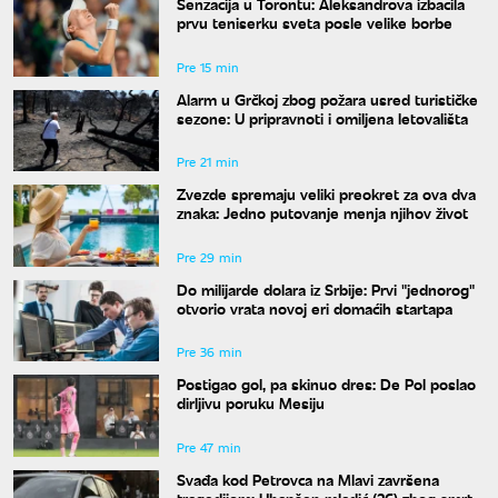
Senzacija u Torontu: Aleksandrova izbacila
prvu teniserku sveta posle velike borbe
Pre 15 min
Alarm u Grčkoj zbog požara usred turističke
sezone: U pripravnoti i omiljena letovališta
Pre 21 min
Zvezde spremaju veliki preokret za ova dva
znaka: Jedno putovanje menja njihov život
Pre 29 min
Do milijarde dolara iz Srbije: Prvi "jednorog"
otvorio vrata novoj eri domaćih startapa
Pre 36 min
Postigao gol, pa skinuo dres: De Pol poslao
dirljivu poruku Mesiju
Pre 47 min
Svađa kod Petrovca na Mlavi završena
tragedijom: Uhapšen mladić (26) zbog smrti