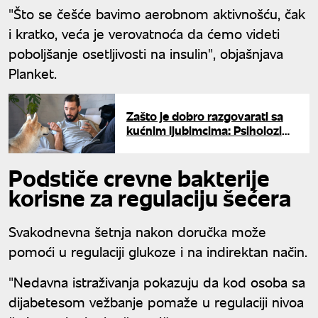
"Što se češće bavimo aerobnom aktivnošću, čak
i kratko, veća je verovatnoća da ćemo videti
poboljšanje osetljivosti na insulin", objašnjava
Planket.
Zašto je dobro razgovarati sa
kućnim ljubimcima: Psiholozi
imaju objašnjenje
Podstiče crevne bakterije
korisne za regulaciju šećera
Svakodnevna šetnja nakon doručka može
pomoći u regulaciji glukoze i na indirektan način.
"Nedavna istraživanja pokazuju da kod osoba sa
dijabetesom vežbanje pomaže u regulaciji nivoa