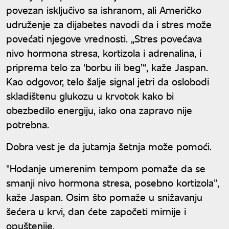
povezan isključivo sa ishranom, ali Američko
udruženje za dijabetes navodi da i stres može
povećati njegove vrednosti. „Stres povećava
nivo hormona stresa, kortizola i adrenalina, i
priprema telo za ‘borbu ili beg’“, kaže Jaspan.
Kao odgovor, telo šalje signal jetri da oslobodi
skladištenu glukozu u krvotok kako bi
obezbedilo energiju, iako ona zapravo nije
potrebna.
Dobra vest je da jutarnja šetnja može pomoći.
"Hodanje umerenim tempom pomaže da se
smanji nivo hormona stresa, posebno kortizola",
kaže Jaspan. Osim što pomaže u snižavanju
šećera u krvi, dan ćete započeti mirnije i
opuštenije.