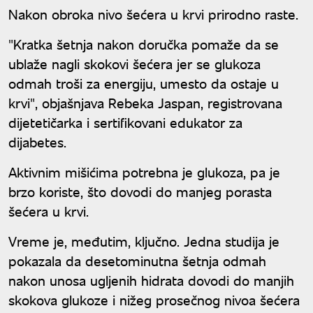
Nakon obroka nivo šećera u krvi prirodno raste.
"Kratka šetnja nakon doručka pomaže da se
ublaže nagli skokovi šećera jer se glukoza
odmah troši za energiju, umesto da ostaje u
krvi", objašnjava Rebeka Jaspan, registrovana
dijetetičarka i sertifikovani edukator za
dijabetes.
Aktivnim mišićima potrebna je glukoza, pa je
brzo koriste, što dovodi do manjeg porasta
šećera u krvi.
Vreme je, međutim, ključno. Jedna studija je
pokazala da desetominutna šetnja odmah
nakon unosa ugljenih hidrata dovodi do manjih
skokova glukoze i nižeg prosečnog nivoa šećera