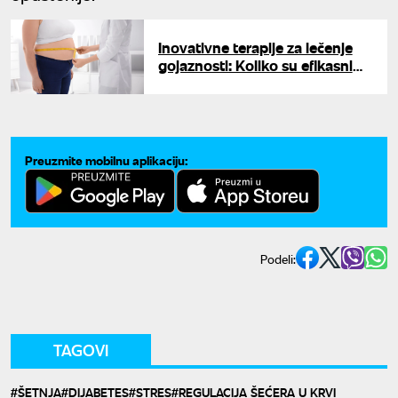
Inovativne terapije za lečenje
gojaznosti: Koliko su efikasni
novi pristupi?
Preuzmite mobilnu aplikaciju:
Podeli:
TAGOVI
ŠETNJA
DIJABETES
STRES
REGULACIJA ŠEĆERA U KRVI