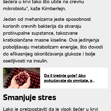
šećera u krvi tako što utiče na crevnu
mikrobiotu", kaže Kimberlejn.
Jedan od mehanizama jeste sposobnost
korisnih crevnih bakterija da stvaraju
protivupalne supstance, takozvane
kratkolančane masne kiseline. Ova jedinjenja
poboljšavaju metabolizam energije, što dovodi
do efikasnijeg iskorišćavanja glukoze i bolje
osetljivosti na insulin.
Da li trešnje goje? Ako
pokušavate da smršate, a
obožavate ih, ovo morate znati
Smanjuje stres
Lako je pretpostaviti da je visok šećer u krvi