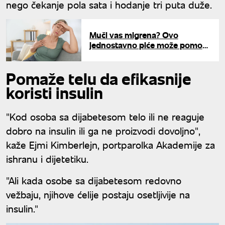
nego čekanje pola sata i hodanje tri puta duže.
Muči vas migrena? Ovo
jednostavno piće može pomoći
u par minuta
Pomaže telu da efikasnije
koristi insulin
"Kod osoba sa dijabetesom telo ili ne reaguje
dobro na insulin ili ga ne proizvodi dovoljno",
kaže Ejmi Kimberlejn, portparolka Akademije za
ishranu i dijetetiku.
"Ali kada osobe sa dijabetesom redovno
vežbaju, njihove ćelije postaju osetljivije na
insulin."