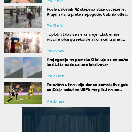
Pre 17 min
Posle paklenih 42 stepena stiže osveženje:
Krajem dana prete nepogode, Čubrilo otkrio
kada se završava toplotni talas
Pre 21 min
Toplotni talas se ne smiruje: Ekstremne
vrućine obaraju rekorde širom centralne i
istočne Evrope
Pre 25 min
Kraj agonije na pomolu: Očekuje se da požar
kod Ušća bude uskoro lokalizovan
Pre 26 min
Polovičan učinak nije doneo pomak: Evo gde
se Srbija nalazi na UEFA rang listi nakon
mečeva Zvezde i Partizana u Evropi
Pre 35 min