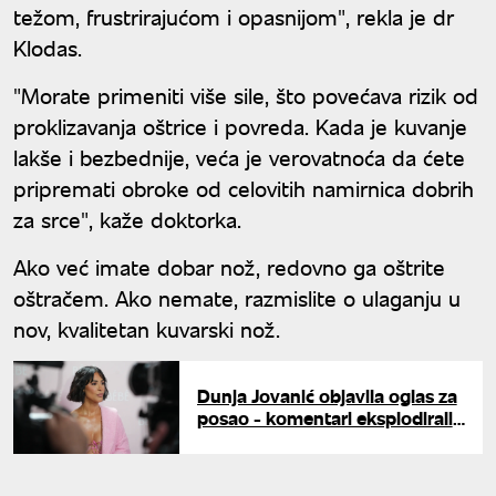
težom, frustrirajućom i opasnijom", rekla je dr
Klodas.
"Morate primeniti više sile, što povećava rizik od
proklizavanja oštrice i povreda. Kada je kuvanje
lakše i bezbednije, veća je verovatnoća da ćete
pripremati obroke od celovitih namirnica dobrih
za srce", kaže doktorka.
Ako već imate dobar nož, redovno ga oštrite
oštračem. Ako nemate, razmislite o ulaganju u
nov, kvalitetan kuvarski nož.
Dunja Jovanić objavila oglas za
posao - komentari eksplodirali:
Traži ženu za "lagano dnevno
kuvanje"