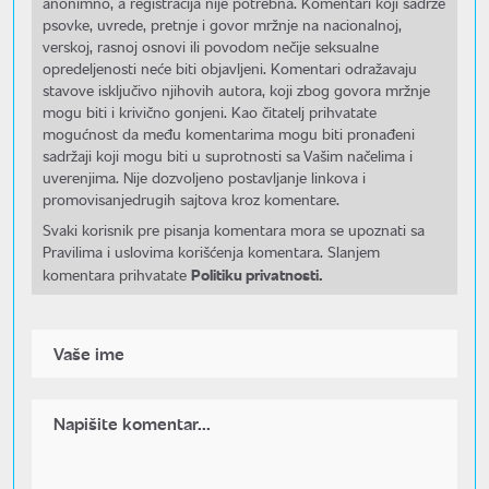
anonimno, a registracija nije potrebna. Komentari koji sadrže
psovke, uvrede, pretnje i govor mržnje na nacionalnoj,
verskoj, rasnoj osnovi ili povodom nečije seksualne
opredeljenosti neće biti objavljeni. Komentari odražavaju
stavove isključivo njihovih autora, koji zbog govora mržnje
mogu biti i krivično gonjeni. Kao čitatelj prihvatate
mogućnost da među komentarima mogu biti pronađeni
sadržaji koji mogu biti u suprotnosti sa Vašim načelima i
uverenjima. Nije dozvoljeno postavljanje linkova i
promovisanjedrugih sajtova kroz komentare.
Svaki korisnik pre pisanja komentara mora se upoznati sa
Pravilima i uslovima korišćenja komentara. Slanjem
Politiku privatnosti.
komentara prihvatate