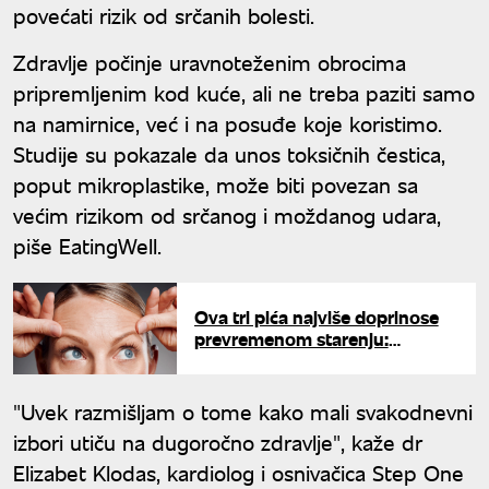
povećati rizik od srčanih bolesti.
Zdravlje počinje uravnoteženim obrocima
pripremljenim kod kuće, ali ne treba paziti samo
na namirnice, već i na posuđe koje koristimo.
Studije su pokazale da unos toksičnih čestica,
poput mikroplastike, može biti povezan sa
većim rizikom od srčanog i moždanog udara,
piše EatingWell.
Ova tri pića najviše doprinose
prevremenom starenju:
Stručnjaci upozoravaju na
štetnost
"Uvek razmišljam o tome kako mali svakodnevni
izbori utiču na dugoročno zdravlje", kaže dr
Elizabet Klodas, kardiolog i osnivačica Step One