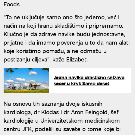
Foods.
"To ne uključuje samo ono što jedemo, već i
način na koji hranu skladištimo i pripremamo.
Ključno je da zdrave navike budu jednostavne,
prijatne i da imamo poverenja u to da nam alati
koje koristimo pomažu, a ne odmažu u
postizanju ciljeva", kaže Elizabet.
Jedna navika drastično snižava
šećer u krvi: Samo deset
minuta nakon doručka čini
čudo
Na osnovu tih saznanja dvoje iskusnih
kardiologa, dr Klodas i dr Aron Feingold, šef
kardiologije u Univerzitetskom medicinskom
centru JFK, podelili su savete o tome koje bi