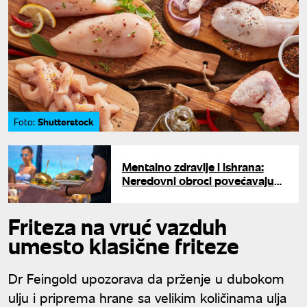
Shutterstock
Foto:
Mentalno zdravlje i ishrana:
Neredovni obroci povećavaju
rizik od depresije
Friteza na vruć vazduh
umesto klasične friteze
Dr Feingold upozorava da prženje u dubokom
ulju i priprema hrane sa velikim količinama ulja