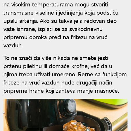
na visokim temperaturama mogu stvoriti
transmasne kiseline i jedinjenja koja podstiču
upalu arterija. Ako su takva jela redovan deo
vaše ishrane, isplati se za svakodnevnu
pripremu obroka preći na fritezu na vruć
vazduh.
To ne znači da više nikada ne smete jesti
prženu piletinu ili domaće krofne, već da u
njima treba uživati umereno. Rerne sa funkcijom
friteze na vruć vazduh nude drugačiji način
pripreme hrane koji zahteva manje masnoće.