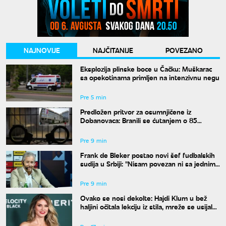
NAJNOVIJE
NAJČITANIJE
POVEZANO
Eksplozija plinske boce u Čačku: Muškarac
sa opekotinama primljen na intenzivnu negu
Pre 5 min
Predložen pritvor za osumnjičene iz
Dobanovaca: Branili se ćutanjem o 85
kilograma narkotika
Pre 9 min
Frank de Bleker postao novi šef fudbalskih
sudija u Srbiji: "Nisam povezan ni sa jednim
klubom"
Pre 9 min
Ovako se nosi dekolte: Hajdi Klum u bež
haljini očitala lekciju iz stila, mreže se usijale
od komentara