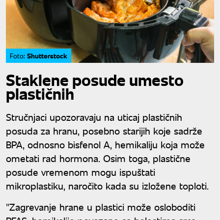
Shutterstock
Foto:
Staklene posude umesto
plastičnih
Stručnjaci upozoravaju na uticaj plastičnih
posuda za hranu, posebno starijih koje sadrže
BPA, odnosno bisfenol A, hemikaliju koja može
ometati rad hormona. Osim toga, plastične
posude vremenom mogu ispuštati
mikroplastiku, naročito kada su izložene toploti.
"Zagrevanje hrane u plastici može osloboditi