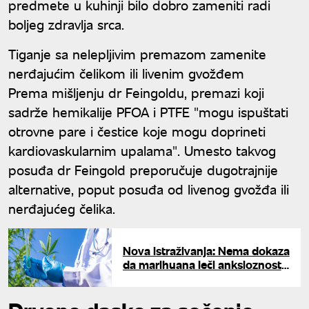
predmete u kuhinji bilo dobro zameniti radi
boljeg zdravlja srca.
Tiganje sa nelepljivim premazom zamenite
nerđajućim čelikom ili livenim gvožđem
Prema mišljenju dr Feingoldu, premazi koji
sadrže hemikalije PFOA i PTFE "mogu ispuštati
otrovne pare i čestice koje mogu doprineti
kardiovaskularnim upalama". Umesto takvog
posuđa dr Feingold preporučuje dugotrajnije
alternative, poput posuđa od livenog gvožđa ili
nerđajućeg čelika.
Nova istraživanja: Nema dokaza
da marihuana leči anksioznost i
depresiju