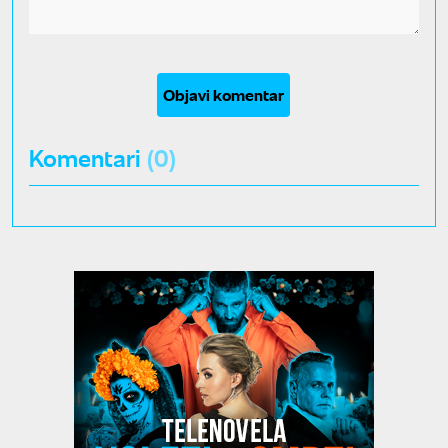
Objavi komentar
Komentari
(0)