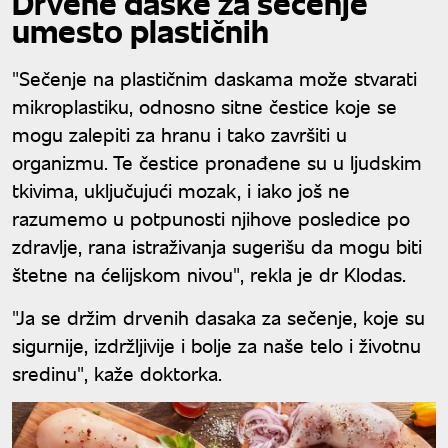
Drvene daske za sečenje
umesto plastičnih
"Sečenje na plastičnim daskama može stvarati
mikroplastiku, odnosno sitne čestice koje se
mogu zalepiti za hranu i tako završiti u
organizmu. Te čestice pronađene su u ljudskim
tkivima, uključujući mozak, i iako još ne
razumemo u potpunosti njihove posledice po
zdravlje, rana istraživanja sugerišu da mogu biti
štetne na ćelijskom nivou", rekla je dr Klodas.
"Ja se držim drvenih dasaka za sečenje, koje su
sigurnije, izdržljivije i bolje za naše telo i životnu
sredinu", kaže doktorka.