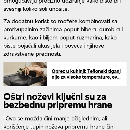
omogućavaju precizno doziranje kako biste bili
svesniji koliko soli unosite.
Za dodatnu korist so možete kombinovati sa
protivupalnim začinima poput bibera, đumbira i
kurkume, kao i biljem poput ruzmarina, kako
biste pojačali ukus jela i povećali njihove
zdravstvene prednosti.
Oprez u kuhinji: Teflonski tiganj
nije za visoke temperature, evo
koje namirnice mogu da ga
trajno unište
Oštri noževi ključni su za
bezbednu pripremu hrane
"Ovo se možda čini manje očiglednim, ali
korišćenje tupih noževa pripremu hrane čini