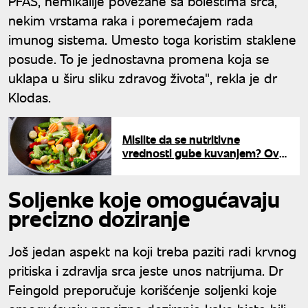
PFAS, hemikalije povezane sa bolestima srca,
nekim vrstama raka i poremećajem rada
imunog sistema. Umesto toga koristim staklene
posude. To je jednostavna promena koja se
uklapa u širu sliku zdravog života", rekla je dr
Klodas.
Mislite da se nutritivne
vrednosti gube kuvanjem? Ovo
povrće je zdravije kada se
termički obradi
Soljenke koje omogućavaju
precizno doziranje
Još jedan aspekt na koji treba paziti radi krvnog
pritiska i zdravlja srca jeste unos natrijuma. Dr
Feingold preporučuje korišćenje soljenki koje