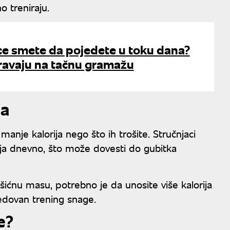
o treniraju.
ce smete da pojedete u toku dana?
ravaju na tačnu gramažu
ja
anje kalorija nego što ih trošite. Stručnjaci
rija dnevno, što može dovesti do gubitka
išićnu masu, potrebno je da unosite više kalorija
redovan trening snage.
e?