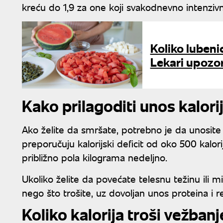
kreću do 1,9 za one koji svakodnevno intenzivn
Koliko lubeni
Lekari upozo
Kako prilagoditi unos kalori
Ako želite da smršate, potrebno je da unosite m
preporučuju kalorijski deficit od oko 500 kalo
približno pola kilograma nedeljno.
Ukoliko želite da povećate telesnu težinu ili m
nego što trošite, uz dovoljan unos proteina i 
Koliko kalorija troši vežbanj