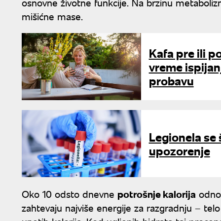
osnovne životne funkcije. Na brzinu metabolizma
mišićne mase.
Kafa pre ili p
vreme ispijanj
probavu
Legionela se 
upozorenje
Oko 10 odsto dnevne
potrošnje kalorija
odnos
zahtevaju najviše energije za razgradnju – tel