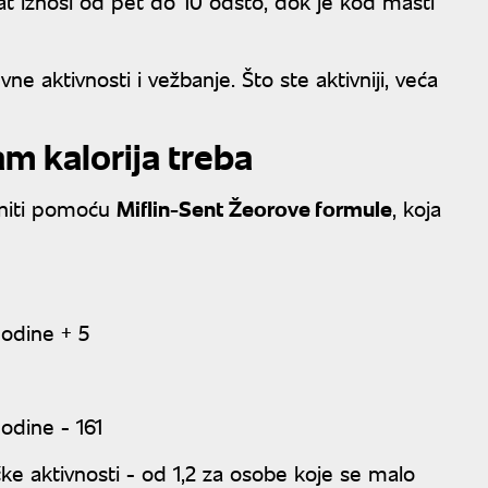
nat iznosi od pet do 10 odsto, dok je kod masti
e aktivnosti i vežbanje. Što ste aktivniji, veća
am kalorija treba
eniti pomoću
Miflin-Sent Žeorove formule
, koja
godine + 5
godine - 161
čke aktivnosti - od 1,2 za osobe koje se malo