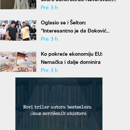
ispovest Meta Dejmona o paklu
Pre 3 h
kroz koji je prošao
Oglasio se i Šelton:
"Interesantno je da Đoković
predlaže skraćenje mečeva..."
Pre 3 h
Ko pokreće ekonomiju EU:
Nemačka i dalje dominira
Pre 3 h