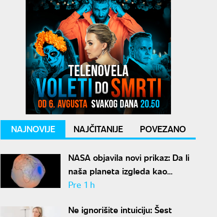
NAJNOVIJE
NAJČITANIJE
POVEZANO
NASA objavila novi prikaz: Da li
naša planeta izgleda kao
krompir ili kao plavi kliker?
Pre 1 h
Ne ignorišite intuiciju: Šest