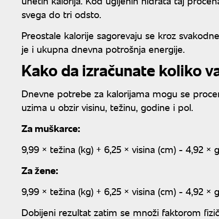
unetih kalorija. Kod ugljenih hidrata taj proce
svega do tri odsto.
Preostale kalorije sagorevaju se kroz svakodnevn
je i ukupna dnevna potrošnja energije.
Kako da izračunate koliko v
Dnevne potrebe za kalorijama mogu se proc
uzima u obzir visinu, težinu, godine i pol.
Za muškarce:
9,99 × težina (kg) + 6,25 × visina (cm) - 4,92 × 
Za žene:
9,99 × težina (kg) + 6,25 × visina (cm) - 4,92 × 
Dobijeni rezultat zatim se množi faktorom fizi