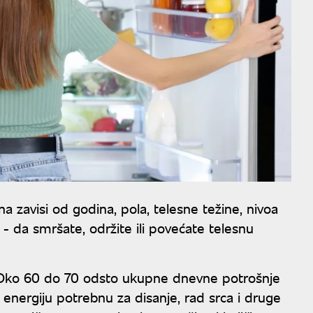
na zavisi od godina, pola, telesne težine, nivoa
te - da smršate, održite ili povećate telesnu
 Oko 60 do 70 odsto ukupne dnevne potrošnje
energiju potrebnu za disanje, rad srca i druge