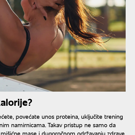
alorije?
ćete, povećate unos proteina, uključite trening
enim namirnicama. Takav pristup ne samo da
u mišićne mase i dugoročnom održavanju zdrave