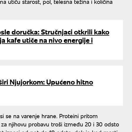
 utiču starost, pol, telesna težina i količina
osle doručka: Stručnjaci otkrili kako
a kafe utiče na nivo energije i
širi Njujorkom: Upućeno hitno
i se na varenje hrane. Proteini pritom
o za njihovu probavu troši između 20 i 30 odsto