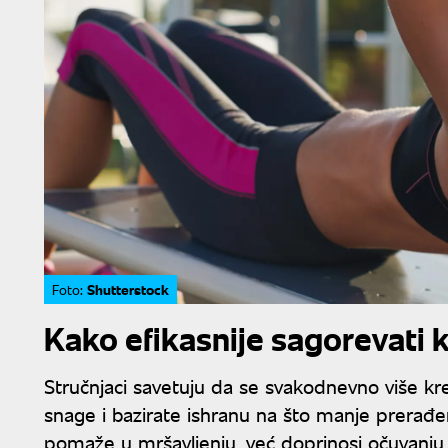
Shutterstock
Foto:
Kako efikasnije sagorevati k
Stručnjaci savetuju da se svakodnevno više kre
snage i bazirate ishranu na što manje prerađ
pomaže u mršavljenju, već doprinosi očuvanj