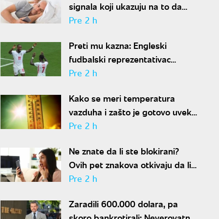
signala koji ukazuju na to da
partner krije aferu
Pre 2 h
Preti mu kazna: Engleski
fudbalski reprezentativac
optužen za napad u noćnom
Pre 2 h
klubu
Kako se meri temperatura
vazduha i zašto je gotovo uvek
niža od one koju pokazuju naši
Pre 2 h
termometri
Ne znate da li ste blokirani?
Ovih pet znakova otkivaju da li
se nalazite na nečijoj "crnoj listi"
Pre 2 h
Zaradili 600.000 dolara, pa
skoro bankrotirali: Neverovatna