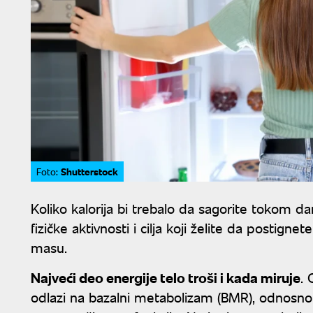
Shutterstock
Foto:
Koliko kalorija bi trebalo da sagorite tokom da
fizičke aktivnosti i cilja koji želite da postigne
masu.
Najveći deo energije telo troši i kada miruje
.
odlazi na bazalni metabolizam (BMR), odnosno 