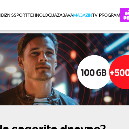
I
BIZNIS
SPORT
TEHNOLOGIJA
ZABAVA
MAGAZIN
TV PROGRAM
 da sagorite dnevno?