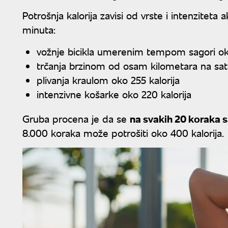
Potrošnja kalorija zavisi od vrste i intenzitet
minuta:
vožnje bicikla umerenim tempom sagori oko
trčanja brzinom od osam kilometara na sat 
plivanja kraulom oko 255 kalorija
intenzivne košarke oko 220 kalorija
Gruba procena je da se
na svakih 20 koraka sa
8.000 koraka može potrošiti oko 400 kalorija.