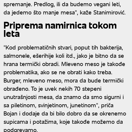
spremanje. Predlog, ili da budemo vegani leti,
da jedemo što manje mesa", kaže Stanimirović.
Priprema namirnica tokom
leta
"Kod problematičnih stvari, poput tih bakterija,
salmonele, ešerihije koli itd., jako je bitno da se
hrana termički obradi. Mleveno meso je takođe
problematika, ako se ne obrati kako treba.
Burger, mleveno meso, mora da bude termički
obrađeno. To je uvek nekih 70 stepeni
unutrašnjosti mesa, da znamo da smo sigurni i
sa piletinom, svinjetinom, junetinom", priča
Bojan i dodaje da bi bilo dobro da se okrenemo
supicama i potažima, koje takođe možemo da
podgrevamo.