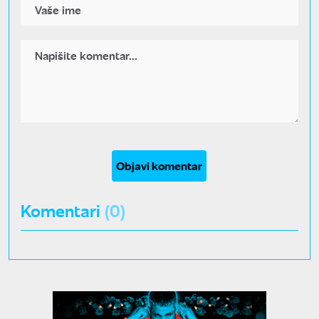
Objavi komentar
Komentari
(0)