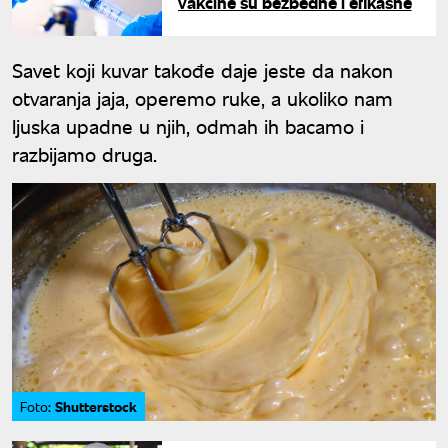
vakcine su bezbedne i efikasne
Savet koji kuvar takođe daje jeste da nakon
otvaranja jaja, operemo ruke, a ukoliko nam
ljuska upadne u njih, odmah ih bacamo i
razbijamo druga.
Shutterstock
Foto: