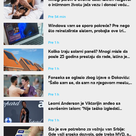
o intimnom životu jača vezu i donosi veću
bliskost
Pre 54 min
Windows vam se sporo pokreće? Pre nego
što reinstalirate sistem, probajte ove tri
komande
Pre 1 h
Koliko traju solarni paneli? Mnogi misle da
posle 25 godina prestaju da rade, istina je
drugačija
Pre 1 h
Fonseka se oglasio zbog izjave o Đokoviću:
"Šalio sam se, da sam na njegovom mestu,
uradio bih isto"
Pre 1 h
Leomi Anderson je Viktorijin anđeo sa
savršenim telom: "Nije teško izgledati
dobro"
Pre 1 h
Šta je sve potrebno za vožnju van Srbije:
Gde važi srpska dozvola, gde treba MVD, a