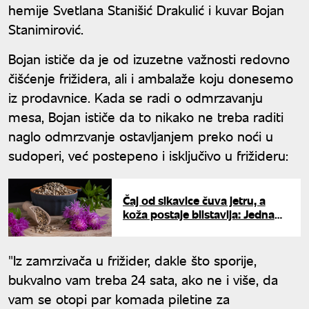
hemije Svetlana Stanišić Drakulić i kuvar Bojan
Stanimirović.
Bojan ističe da je od izuzetne važnosti redovno
čišćenje frižidera, ali i ambalaže koju donesemo
iz prodavnice. Kada se radi o odmrzavanju
mesa, Bojan ističe da to nikako ne treba raditi
naglo odmrzvanje ostavljanjem preko noći u
sudoperi, već postepeno i isključivo u frižideru:
Čaj od sikavice čuva jetru, a
koža postaje blistavija: Jedna
šolja dnevno može da napravi
razliku
"Iz zamrzivača u frižider, dakle što sporije,
bukvalno vam treba 24 sata, ako ne i više, da
vam se otopi par komada piletine za