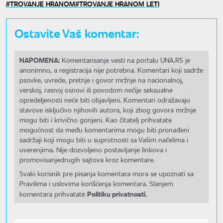
TROVANJE HRANOM
TROVANJE HRANOM LETI
Ostavite Vaš komentar:
NAPOMENA:
Komentarisanje vesti na portalu UNA.RS je
anonimno, a registracija nije potrebna. Komentari koji sadrže
psovke, uvrede, pretnje i govor mržnje na nacionalnoj,
verskoj, rasnoj osnovi ili povodom nečije seksualne
opredeljenosti neće biti objavljeni. Komentari odražavaju
stavove isključivo njihovih autora, koji zbog govora mržnje
mogu biti i krivično gonjeni. Kao čitatelj prihvatate
mogućnost da među komentarima mogu biti pronađeni
sadržaji koji mogu biti u suprotnosti sa Vašim načelima i
uverenjima. Nije dozvoljeno postavljanje linkova i
promovisanjedrugih sajtova kroz komentare.
Svaki korisnik pre pisanja komentara mora se upoznati sa
Pravilima i uslovima korišćenja komentara. Slanjem
Politiku privatnosti.
komentara prihvatate