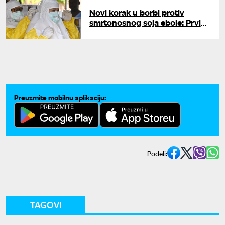
Novi korak u borbi protiv
smrtonosnog soja ebole: Prvi
pacijent primio
eksperimentalnu terapiju
Preuzmite mobilnu aplikaciju:
Podeli:
TAGOVI