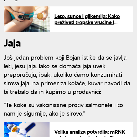
Leto, sunce i glikemija: Kako
preživeti tropske vrućine i
uživati na moru sa insulinskom
pumpicom
Jaja
Još jedan problem koji Bojan ističe da se javlja
leti, jesu jaja. Iako se domaća jaja uvek
preporučuju, ipak, ukoliko ćemo konzumirati
sirova jaja, na primer za kolače, kuvar navodi da
bi trebalo da ih kupimo u prodavnici:
"Te koke su vakcinisane protiv salmonele i to
nam je sigurnije, ako je sirovo."
Velika analiza potvrdila: mRNK