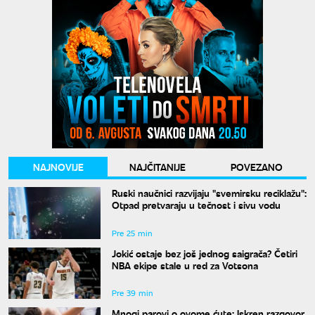
NAJNOVIJE
NAJČITANIJE
POVEZANO
Ruski naučnici razvijaju "svemirsku reciklažu":
Otpad pretvaraju u tečnost i sivu vodu
Pre 25 min
Jokić ostaje bez još jednog saigrača? Četiri
NBA ekipe stale u red za Votsona
Pre 39 min
Mnogi parovi o ovome ćute: Iskren razgovor