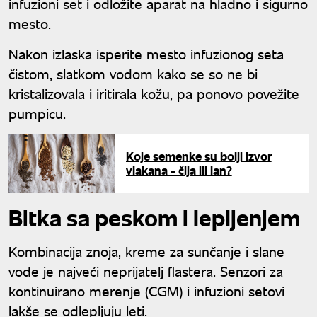
infuzioni set i odložite aparat na hladno i sigurno
mesto.
Nakon izlaska isperite mesto infuzionog seta
čistom, slatkom vodom kako se so ne bi
kristalizovala i iritirala kožu, pa ponovo povežite
pumpicu.
Koje semenke su bolji izvor
vlakana - čija ili lan?
Bitka sa peskom i lepljenjem
Kombinacija znoja, kreme za sunčanje i slane
vode je najveći neprijatelj flastera. Senzori za
kontinuirano merenje (CGM) i infuzioni setovi
lakše se odlepljuju leti.