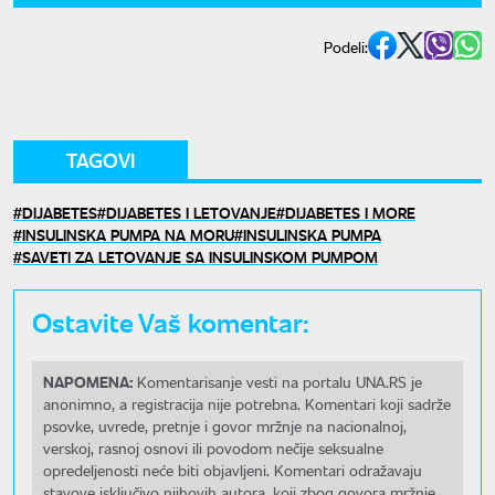
Podeli:
TAGOVI
DIJABETES
DIJABETES I LETOVANJE
DIJABETES I MORE
INSULINSKA PUMPA NA MORU
INSULINSKA PUMPA
SAVETI ZA LETOVANJE SA INSULINSKOM PUMPOM
Ostavite Vaš komentar:
NAPOMENA:
Komentarisanje vesti na portalu UNA.RS je
anonimno, a registracija nije potrebna. Komentari koji sadrže
psovke, uvrede, pretnje i govor mržnje na nacionalnoj,
verskoj, rasnoj osnovi ili povodom nečije seksualne
opredeljenosti neće biti objavljeni. Komentari odražavaju
stavove isključivo njihovih autora, koji zbog govora mržnje