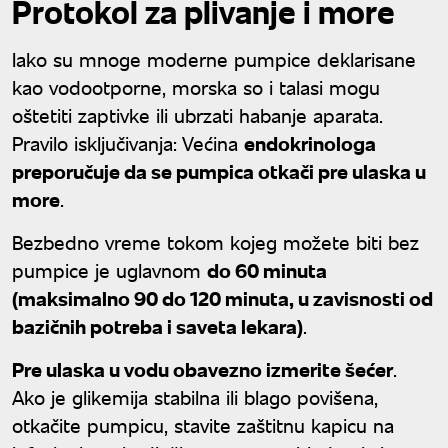
Protokol za plivanje i more
Iako su mnoge moderne pumpice deklarisane
kao vodootporne, morska so i talasi mogu
oštetiti zaptivke ili ubrzati habanje aparata.
Pravilo isključivanja: Većina
endokrinologa
preporučuje da se pumpica otkači pre ulaska u
more
.
Bezbedno vreme tokom kojeg možete biti bez
pumpice je uglavnom
do 60 minuta
(maksimalno 90 do 120 minuta, u zavisnosti od
bazičnih potreba i saveta lekara)
.
Pre ulaska u vodu obavezno izmerite šećer
.
Ako je glikemija stabilna ili blago povišena,
otkačite pumpicu, stavite zaštitnu kapicu na