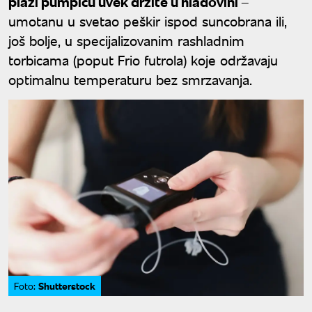
plaži pumpicu uvek držite u hladovini
–
umotanu u svetao peškir ispod suncobrana ili,
još bolje, u specijalizovanim rashladnim
torbicama (poput Frio futrola) koje održavaju
optimalnu temperaturu bez smrzavanja.
Shutterstock
Foto: