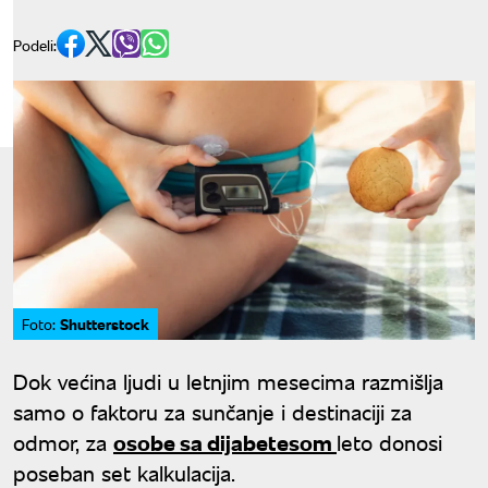
Podeli:
Shutterstock
Foto:
Dok većina ljudi u letnjim mesecima razmišlja
samo o faktoru za sunčanje i destinaciji za
odmor, za
osobe sa dijabetesom
leto donosi
poseban set kalkulacija.