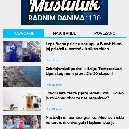
NAJNOVIJE
NAJČITANIJE
POVEZANO
Lepa Brena pala na nastupu u Budvi: Hitno
joj pritrčali u pomoć - isplivao video
Pre 3 min
Zabrinjavajući podaci iz Italije: Temperatura
Ligurskog mora premašila 30 stepeni
Pre 10 min
Tokom leta češće pijete ledenu kafu: Koliko
je to dobar izbor za naš organizam?
Pre 19 min
Nastavlja da pomera granice: Mesi se vratio
na teren, dao dva gola i ispisao istoriju