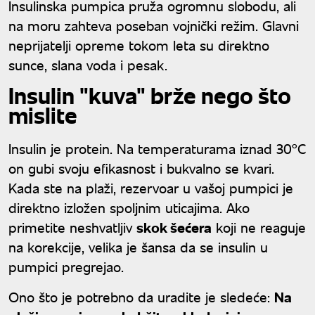
Insulinska pumpica pruža ogromnu slobodu, ali
na moru zahteva poseban vojnički režim. Glavni
neprijatelji opreme tokom leta su direktno
sunce, slana voda i pesak.
Insulin "kuva" brže nego što
mislite
Insulin je protein. Na temperaturama iznad 30°C
on gubi svoju efikasnost i bukvalno se kvari.
Kada ste na plaži, rezervoar u vašoj pumpici je
direktno izložen spoljnim uticajima. Ako
primetite neshvatljiv
skok šećera
koji ne reaguje
na korekcije, velika je šansa da se insulin u
pumpici pregrejao.
Ono što je potrebno da uradite je sledeće:
Na