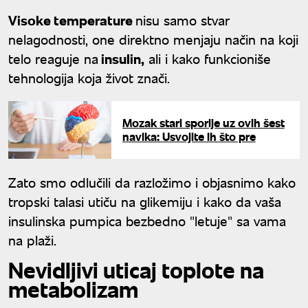
Visoke temperature
nisu samo stvar
nelagodnosti, one direktno menjaju način na koji
telo reaguje na
insulin,
ali i kako funkcioniše
tehnologija koja život znači.
Mozak stari sporije uz ovih šest
navika: Usvojite ih što pre
Zato smo odlučili da razložimo i objasnimo kako
tropski talasi utiču na glikemiju i kako da vaša
insulinska pumpica bezbedno "letuje" sa vama
na plaži.
Nevidljivi uticaj toplote na
metabolizam