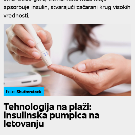
apsorbuje insulin, stvarajući začarani krug visokih
vrednosti.
Shutterstock
Foto:
Tehnologija na plaži:
Insulinska pumpica na
letovanju