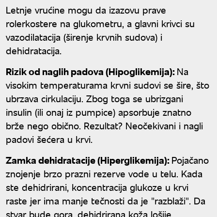
Letnje vrućine mogu da izazovu prave
rolerkostere na glukometru, a glavni krivci su
vazodilatacija (širenje krvnih sudova) i
dehidratacija.
Rizik od naglih padova (Hipoglikemija):
Na
visokim temperaturama krvni sudovi se šire, što
ubrzava cirkulaciju. Zbog toga se ubrizgani
insulin (ili onaj iz pumpice) apsorbuje znatno
brže nego obično. Rezultat? Neočekivani i nagli
padovi šećera u krvi.
Zamka dehidratacije (Hiperglikemija):
Pojačano
znojenje brzo prazni rezerve vode u telu. Kada
ste dehidrirani, koncentracija glukoze u krvi
raste jer ima manje tečnosti da je "razblaži". Da
stvar bude gora, dehidrirana koža lošije