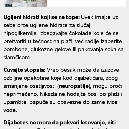
Ugljeni hidrati koji se ne tope:
Uvek imajte uz
sebe brze ugljene hidrate za slučaj
hipoglikemije. Izbegavajte čokolade koje će se
pretvoriti u tečnost na plaži, već radije izaberite
bombone, glukozne gelove ili pakovanja soka sa
slamčicom.
Čuvajte stopala:
Vreo pesak može da izazove
ozbiljne opekotine koje kod dijabetičara, zbog
smanjene osetljivosti (
neuropatije
), mogu proći
neprimećeno. Nikada ne hodajte bosi po plaži i
upamtite, papuče su obavezne do same ivice
vode.
Dijabetes ne mora da pokvari letovanje, niti