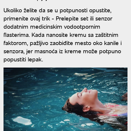
Ukoliko želite da se u potpunosti opustite,
primenite ovaj trik - Prelepite set ili senzor
dodatnim medicinskim vodootpornim
flasterima. Kada nanosite kremu sa zaštitnim
faktorom, pažljivo zaobiđite mesto oko kanile i
senzora, jer masnoća iz kreme može potpuno
popustiti lepak.