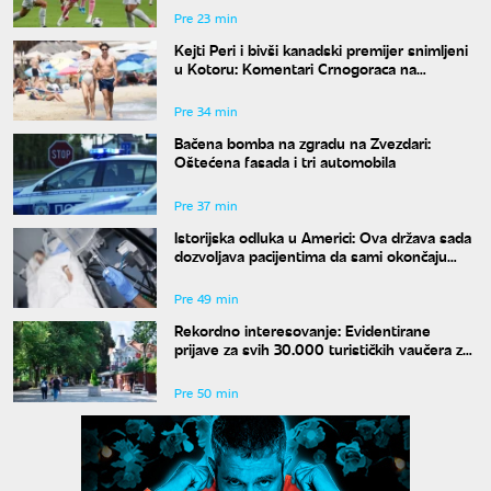
Pre 23 min
Kejti Peri i bivši kanadski premijer snimljeni
u Kotoru: Komentari Crnogoraca na
mrežama su hit
Pre 34 min
Bačena bomba na zgradu na Zvezdari:
Oštećena fasada i tri automobila
Pre 37 min
Istorijska odluka u Americi: Ova država sada
dozvoljava pacijentima da sami okončaju
život
Pre 49 min
Rekordno interesovanje: Evidentirane
prijave za svih 30.000 turističkih vaučera za
penzionere
Pre 50 min