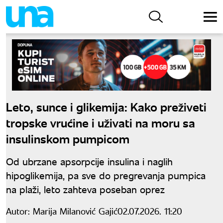
Leto, sunce i glikemija: Kako preživeti
tropske vrućine i uživati na moru sa
insulinskom pumpicom
Od ubrzane apsorpcije insulina i naglih
hipoglikemija, pa sve do pregrevanja pumpica
na plaži, leto zahteva poseban oprez
Autor:
Marija Milanović Gajić
02.07.2026. 11:20