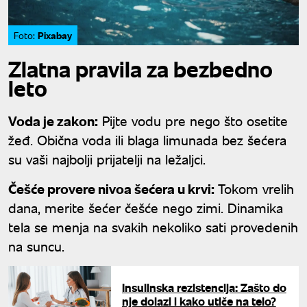
Pixabay
Foto:
Zlatna pravila za bezbedno
leto
Voda je zakon:
Pijte vodu pre nego što osetite
žeđ. Obična voda ili blaga limunada bez šećera
su vaši najbolji prijatelji na ležaljci.
Češće provere nivoa šećera u krvi:
Tokom vrelih
dana, merite šećer češće nego zimi. Dinamika
tela se menja na svakih nekoliko sati provedenih
na suncu.
Insulinska rezistencija: Zašto do
nje dolazi i kako utiče na telo?