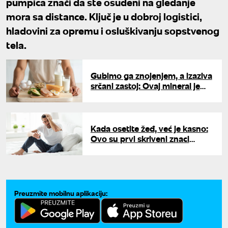
pumpica znači da ste osuđeni na gledanje
mora sa distance. Ključ je u dobroj logistici,
hladovini za opremu i osluškivanju sopstvenog
tela.
Gubimo ga znojenjem, a izaziva
srčani zastoj: Ovaj mineral je
ključan tokom vrućina
Kada osetite žeđ, već je kasno:
Ovo su prvi skriveni znaci
dehidratacije koje svi pripisuju
umoru
Preuzmite mobilnu aplikaciju: