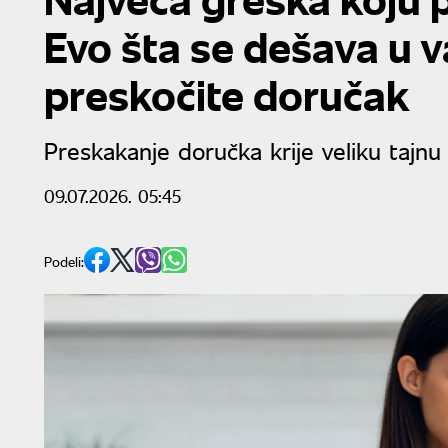
Evo šta se dešava u 
preskočite doručak
Preskakanje doručka krije veliku tajnu
09.07.2026. 05:45
Podeli: