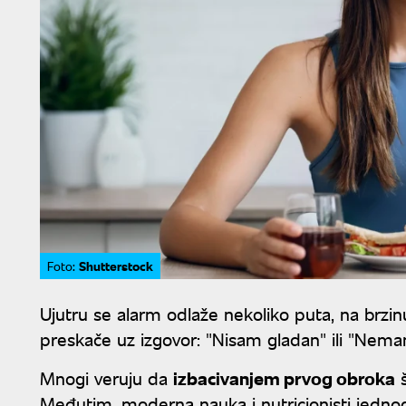
Shutterstock
Foto:
Ujutru se alarm odlaže nekoliko puta, na brzinu
preskače uz izgovor: "Nisam gladan" ili "Nem
Mnogi veruju da
izbacivanjem prvog obroka
š
Međutim, moderna nauka i nutricionisti jednog