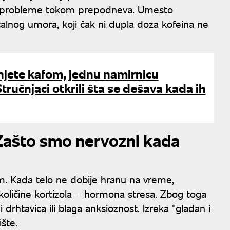
aju probleme tokom prepodneva. Umesto
ntalnog umora, koji čak ni dupla doza kofeina ne
njete kafom, jednu namirnicu
tručnjaci otkrili šta se dešava kada ih
Zašto smo nervozni kada
am. Kada telo ne dobije hranu na vreme,
oličine kortizola – hormona stresa. Zbog toga
 i drhtavica ili blaga anksioznost. Izreka "gladan i
šte.