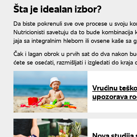
Šta je idealan izbor?
Da biste pokrenuli sve ove procese u svoju kor
Nutricionisti savetuju da to bude kombinacija 
jaja sa integralnim hlebom ili ovsene kaše sa 
Čak i lagan obrok u prvih sat do dva nakon b
ćete se osećati, razmišljati i izgledati do kraja 
Vrućinu teško
upozorava rod
Nova studija s