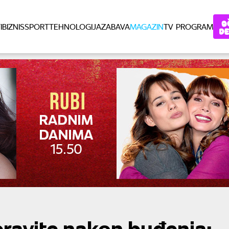
I
BIZNIS
SPORT
TEHNOLOGIJA
ZABAVA
MAGAZIN
TV PROGRAM
pravite nakon buđenja: