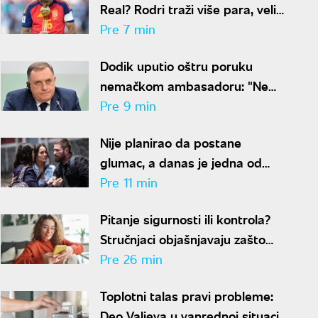
Real? Rodri traži više para, veliki
transfer pred kolapsom
Pre 7 min
Dodik uputio oštru poruku
nemačkom ambasadoru: "Ne
lažite javnost u BiH"
Pre 9 min
Nije planirao da postane
glumac, a danas je jedna od
najvećih zvezda latino serija:
Pre 11 min
Neverovatna priča Mišela
Pitanje sigurnosti ili kontrola?
Brauna
Stručnjaci objašnjavaju zašto
masovno proveravamo ljude
Pre 26 min
pre prvog dejta
Toplotni talas pravi probleme:
Deo Valjeva u vanrednoj situaciji