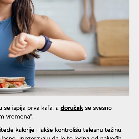
 se ispija prva kafa, a
doručak
se svesno
am vremena".
tede kalorije i lakše kontrolišu telesnu težinu.
lasno upozoravaju da je to jedna od najvećih