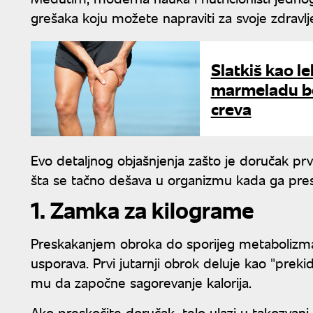
grešaka koju možete napraviti za svoje zdravlje i
Slatkiš kao le
marmeladu be
creva
Evo detaljnog objašnjenja zašto je doručak prv
šta se tačno dešava u organizmu kada ga pres
1. Zamka za kilograme
Preskakanjem obroka do sporijeg metabolizm
usporava. Prvi jutarnji obrok deluje kao "prekid
mu da započne sagorevanje kalorija.
Ako preskočite doručak, telo ulazi u takozvani