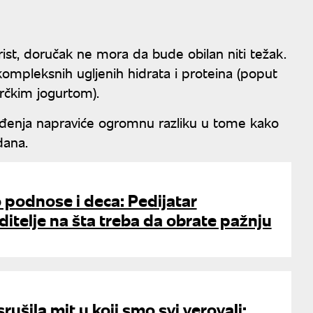
ist, doručak ne mora da bude obilan niti težak.
kompleksnih ugljenih hidrata i proteina (poput
grčkim jogurtom).
uđenja napraviće ogromnu razliku u tome kako
dana.
 podnose i deca: Pedijatar
itelje na šta treba da obrate pažnju
rušila mit u koji smo svi verovali: