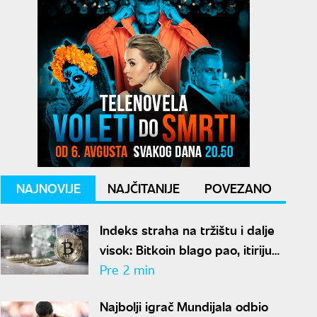
NAJNOVIJE
NAJČITANIJE
POVEZANO
Indeks straha na tržištu i dalje
visok: Bitkoin blago pao, itirijum
nastavio rast
Pre 2 min
Najbolji igrač Mundijala odbio