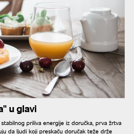
" u glavi
tabilnog priliva energije iz doručka, prva žrtva
ju da ljudi koji preskaču doručak teže drže