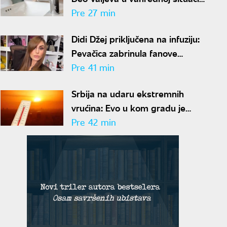
zbog nestašice vode
Pre 27 min
Didi Džej priključena na infuziju:
Pevačica zabrinula fanove
novom objavom, evo u kakvom
Pre 41 min
je stanju
Srbija na udaru ekstremnih
vrućina: Evo u kom gradu je
izmereno 40 stepeni
Pre 42 min