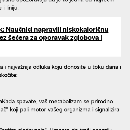
 liniju.
k: Naučnici napravili niskokaloričnu
z šećera za oporavak zglobova i
a i najvažnija odluka koju donosite u toku dana i
kočite:
aKada spavate, vaš metabolizam se prirodno
ač" koji pali motor vašeg organizma i signalizira
 "režim gladovanja". Umesto da troši energiju,