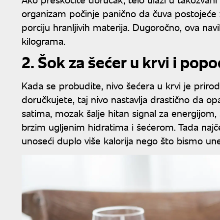
organizam počinje panično da čuva postojeće z
porciju hranljivih materija. Dugoročno, ova na
kilograma.
2. Šok za šećer u krvi i pop
Kada se probudite, nivo šećera u krvi je prirod
doručkujete, taj nivo nastavlja drastično da 
satima, mozak šalje hitan signal za energijom,
brzim ugljenim hidratima i šećerom. Tada najč
unoseći duplo više kalorija nego što bismo une