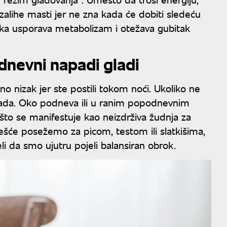
alihe masti jer ne zna kada će dobiti sledeću
vika usporava metabolizam i otežava gubitak
odnevni napadi gladi
no nizak jer ste postili tokom noći. Ukoliko ne
opada. Oko podneva ili u ranim popodnevnim
 što se manifestuje kao neizdrživa žudnja za
ešće posežemo za picom, testom ili slatkišima,
li da smo ujutru pojeli balansiran obrok.