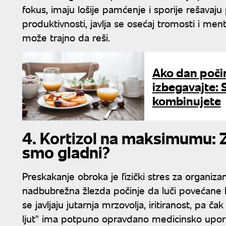
fokus, imaju lošije pamćenje i sporije rešav
produktivnosti, javlja se osećaj tromosti i me
može trajno da reši.
Ako dan poči
izbegavajte: S
kombinujete
4. Kortizol na maksimumu: 
smo gladni?
Preskakanje obroka je fizički stres za organiz
nadbubrežna žlezda počinje da luči povećane k
se javljaju jutarnja mrzovolja, iritiranost, pa čak
ljut" ima potpuno opravdano medicinsko upori