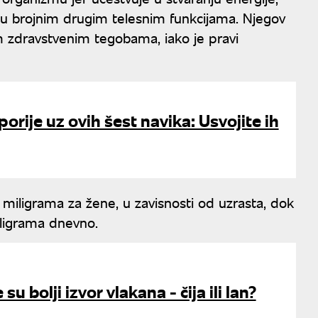
 i u brojnim drugim telesnim funkcijama. Njegov
m zdravstvenim tegobama, iako je pravi
orije uz ovih šest navika: Usvojite ih
miligrama za žene, u zavisnosti od uzrasta, dok
ligrama dnevno.
u bolji izvor vlakana - čija ili lan?