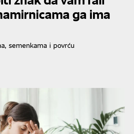
namirnicama ga ima
ma, semenkama i povrću