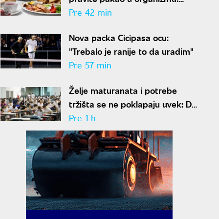
Izbegavajte ove namirnice u
Pre 42 min
širokom luku ako vam je šećer u
Nova packa Cicipasa ocu:
krvi nestabilan
"Trebalo je ranije to da uradim"
Pre 57 min
Želje maturanata i potrebe
tržišta se ne poklapaju uvek: Da
li popularnost fakulteta znači i
Pre 1 h
siguran posao?