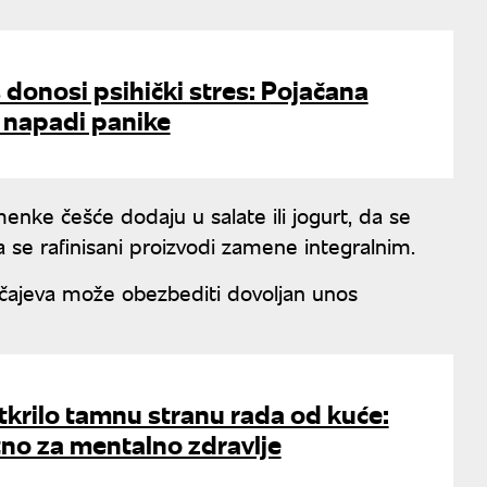
s donosi psihički stres: Pojačana
 napadi panike
menke češće dodaju u salate ili jogurt, da se
se rafinisani proizvodi zamene integralnim.
učajeva može obezbediti dovoljan unos
otkrilo tamnu stranu rada od kuće:
tno za mentalno zdravlje