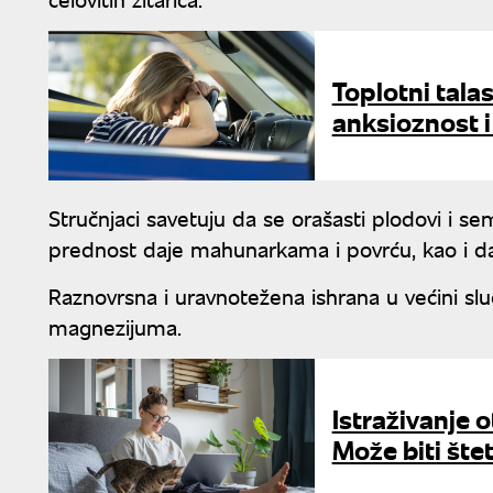
Toplotni tala
anksioznost i
Stručnjaci savetuju da se orašasti plodovi i se
prednost daje mahunarkama i povrću, kao i da 
Raznovrsna i uravnotežena ishrana u većini sl
magnezijuma.
Istraživanje 
Može biti šte