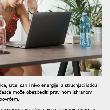
e, srce, san i nivo energije, a stručnjaci ističu
jčešće može obezbediti pravilnom ishranom
povrćem.
organizmu jer učestvuje u stvaranju energije,