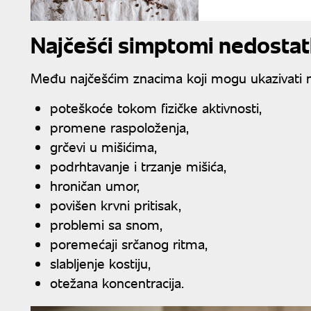
Najčešći simptomi nedosta
Među najčešćim znacima koji mogu ukazivati 
poteškoće tokom fizičke aktivnosti,
promene raspoloženja,
grčevi u mišićima,
podrhtavanje i trzanje mišića,
hroničan umor,
povišen krvni pritisak,
problemi sa snom,
poremećaji srčanog ritma,
slabljenje kostiju,
otežana koncentracija.