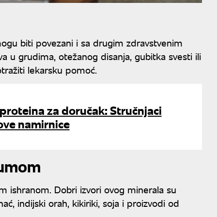
ogu biti povezani i sa drugim zdravstvenim
va u grudima, otežanog disanja, gubitka svesti ili
tražiti lekarsku pomoć.
 proteina za doručak: Stručnjaci
ove namirnice
jumom
 ishranom. Dobri izvori ovog minerala su
indijski orah, kikiriki, soja i proizvodi od