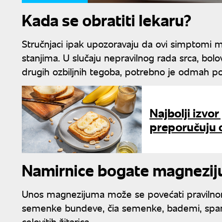
Kada se obratiti lekaru?
Stručnjaci ipak upozoravaju da ovi simptomi m
stanjima. U slučaju nepravilnog rada srca, bolo
drugih ozbiljnih tegoba, potrebno je odmah po
Najbolji izvor
preporučuju 
Namirnice bogate magnezi
Unos magnezijuma može se povećati pravilnom
semenke bundeve, čia semenke, bademi, spanać, 
celovitih žitarica.