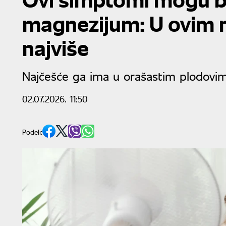
magnezijum: U ovim 
najviše
Najčešće ga ima u orašastim plodovi
02.07.2026. 11:50
Podeli: