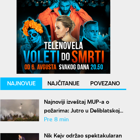
NAJNOVIJE
NAJČITANIJE
POVEZANO
Najnoviji izveštaj MUP-a o
požarima: Jutro u Deliblatskoj
peščari mirnije, helikopteri se
Pre 8 min
sele na Stolove
Nik Kejv održao spektakularan