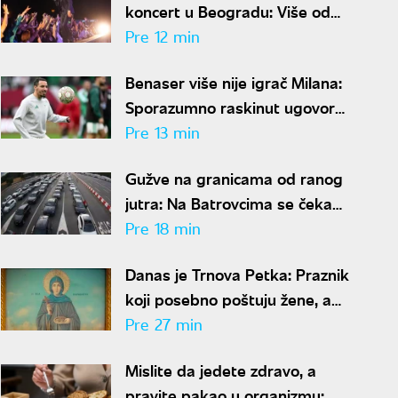
koncert u Beogradu: Više od
dva i po sata muzike na
Pre 12 min
Kalemegdanu
Benaser više nije igrač Milana:
Sporazumno raskinut ugovor
posle šest godina
Pre 13 min
Gužve na granicama od ranog
jutra: Na Batrovcima se čeka
četiri sata, evo gde su još
Pre 18 min
kolone
Danas je Trnova Petka: Praznik
koji posebno poštuju žene, a
ovo su običaji i verovanja
Pre 27 min
Mislite da jedete zdravo, a
pravite pakao u organizmu: