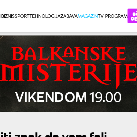
I
BIZNIS
SPORT
TEHNOLOGIJA
ZABAVA
MAGAZIN
TV PROGRAM
ti znak da vam fali