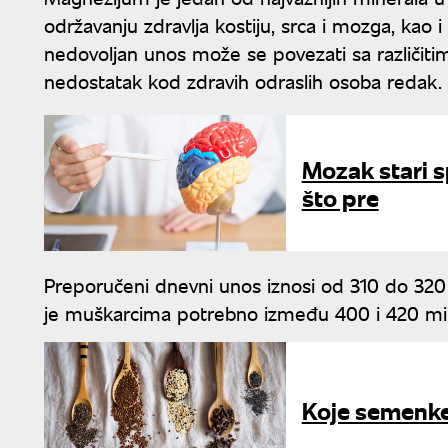
održavanju zdravlja kostiju, srca i mozga, kao
nedovoljan unos može se povezati sa različiti
nedostatak kod zdravih odraslih osoba redak.
Mozak stari sp
što pre
Preporučeni dnevni unos iznosi od 310 do 320 
je muškarcima potrebno između 400 i 420 mi
Koje semenke s