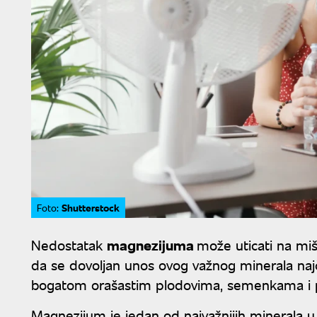
Shutterstock
Foto:
Nedostatak
magnezijuma
može uticati na mišić
da se dovoljan unos ovog važnog minerala na
bogatom orašastim plodovima, semenkama i 
Magnezijum je jedan od najvažnijih minerala u 