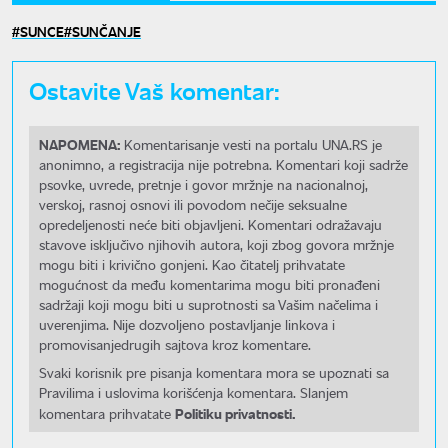
SUNCE
SUNČANJE
Ostavite Vaš komentar:
NAPOMENA:
Komentarisanje vesti na portalu UNA.RS je
anonimno, a registracija nije potrebna. Komentari koji sadrže
psovke, uvrede, pretnje i govor mržnje na nacionalnoj,
verskoj, rasnoj osnovi ili povodom nečije seksualne
opredeljenosti neće biti objavljeni. Komentari odražavaju
stavove isključivo njihovih autora, koji zbog govora mržnje
mogu biti i krivično gonjeni. Kao čitatelj prihvatate
mogućnost da među komentarima mogu biti pronađeni
sadržaji koji mogu biti u suprotnosti sa Vašim načelima i
uverenjima. Nije dozvoljeno postavljanje linkova i
promovisanjedrugih sajtova kroz komentare.
Svaki korisnik pre pisanja komentara mora se upoznati sa
Pravilima i uslovima korišćenja komentara. Slanjem
Politiku privatnosti.
komentara prihvatate