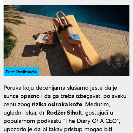
Profimedia
Foto:
Poruka koju decenijama slušamo jeste da je
sunce opasno i da ga treba izbegavati po svaku
cenu zbog
rizika od raka kože
. Međutim,
ugledni lekar, dr
Rodžer Sihol
t, gostujući u
popularnom podkastu "The Diary Of A CEO",
upozorio je da bi takav pristup mogao biti