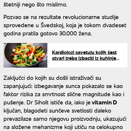
štetniji nego što mislimo.
Pozvao se na rezultate revolucionarne studije
sprovedene u Švedskoj, koja je tokom dvadeset
godina pratila gotovo 30.000 žena.
Kardiolozi savetuju kojih šest
stvari treba izbaciti iz kuhinje
zbog zdravlja srca
Zaključci do kojih su došli istraživači su
zapanjujući: izbegavanje sunca pokazalo se kao
faktor rizika za smrtnost slične magnitude kao i
pušenje. Dr Siholt ističe da, iako je
vitamin D
ključan, blagodeti sunčeve svetlosti daleko
prevazilaze samo njegovu proizvodnju, ukazujući
na složene mehanizme koji utiču na celokupno