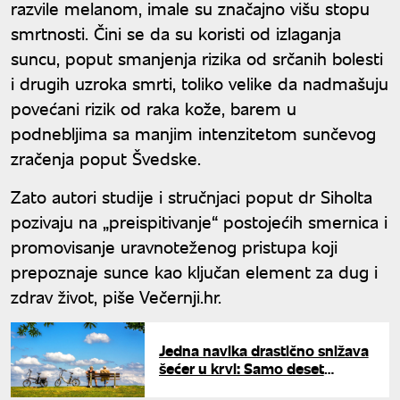
razvile melanom, imale su značajno višu stopu
smrtnosti. Čini se da su koristi od izlaganja
suncu, poput smanjenja rizika od srčanih bolesti
i drugih uzroka smrti, toliko velike da nadmašuju
povećani rizik od raka kože, barem u
podnebljima sa manjim intenzitetom sunčevog
zračenja poput Švedske.
Zato autori studije i stručnjaci poput dr Siholta
pozivaju na „preispitivanje“ postojećih smernica i
promovisanje uravnoteženog pristupa koji
prepoznaje sunce kao ključan element za dug i
zdrav život, piše Večernji.hr.
Jedna navika drastično snižava
šećer u krvi: Samo deset
minuta nakon doručka čini