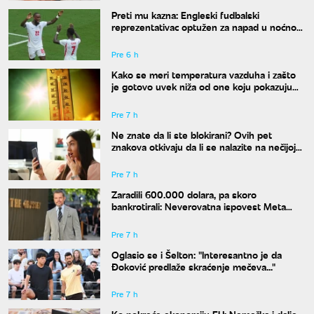
Preti mu kazna: Engleski fudbalski
reprezentativac optužen za napad u noćnom
klubu
Pre 6 h
Kako se meri temperatura vazduha i zašto
je gotovo uvek niža od one koju pokazuju
naši termometri
Pre 7 h
Ne znate da li ste blokirani? Ovih pet
znakova otkivaju da li se nalazite na nečijoj
"crnoj listi"
Pre 7 h
Zaradili 600.000 dolara, pa skoro
bankrotirali: Neverovatna ispovest Meta
Dejmona o paklu kroz koji je prošao
Pre 7 h
Oglasio se i Šelton: "Interesantno je da
Đoković predlaže skraćenje mečeva..."
Pre 7 h