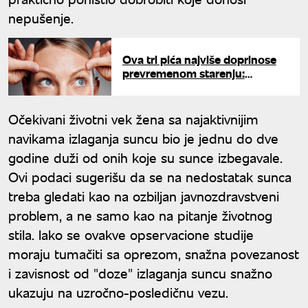
nepušenje.
Ova tri pića najviše doprinose
prevremenom starenju:
Stručnjaci upozoravaju na
štetnost
Očekivani životni vek žena sa najaktivnijim
navikama izlaganja suncu bio je jednu do dve
godine duži od onih koje su sunce izbegavale.
Ovi podaci sugerišu da se na nedostatak sunca
treba gledati kao na ozbiljan javnozdravstveni
problem, a ne samo kao na pitanje životnog
stila. Iako se ovakve opservacione studije
moraju tumačiti sa oprezom, snažna povezanost
i zavisnost od "doze" izlaganja suncu snažno
ukazuju na uzročno-posledičnu vezu.