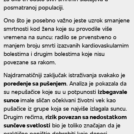
posmatranoj populaciji.
Ono što je posebno važno jeste uzrok smanjene
smrtnosti kod žena koje su provodile više
vremena na suncu: radilo se prvenstveno o
manjem broju smrti izazvanih kardiovaskularnim
bolestima i drugim bolestima koje nisu
povezane sa rakom.
Najdramatičniji zaključak istraživanja svakako je
poređenje sa pušenjem
. Analiza je pokazala da
su nepušačice koje su u potpunosti
izbegavale
sunce
imale sličan očekivani životni vek kao
pušačice iz grupe koja se najviše izlagala suncu.
Drugim rečima,
rizik povezan sa nedostatkom
sunčeve svetlosti
bio je toliko značajan da je
praktično poništio dobrobiti koje donosi