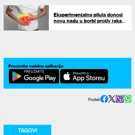
čudo
Eksperimentalna pilula donosi
novu nadu u borbi protiv raka
pankreasa: Blokira rast tumora
Preuzmite mobilnu aplikaciju:
Podeli:
TAGOVI