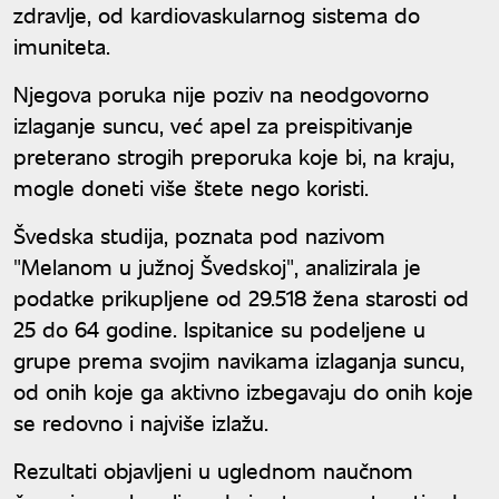
zdravlje, od kardiovaskularnog sistema do
imuniteta.
Njegova poruka nije poziv na neodgovorno
izlaganje suncu, već apel za preispitivanje
preterano strogih preporuka koje bi, na kraju,
mogle doneti više štete nego koristi.
Švedska studija, poznata pod nazivom
"Melanom u južnoj Švedskoj", analizirala je
podatke prikupljene od 29.518 žena starosti od
25 do 64 godine. Ispitanice su podeljene u
grupe prema svojim navikama izlaganja suncu,
od onih koje ga aktivno izbegavaju do onih koje
se redovno i najviše izlažu.
Rezultati objavljeni u uglednom naučnom