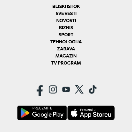
BLISKI ISTOK
SVE VESTI
NOVOSTI
BIZNIS
SPORT
TEHNOLOGIJA
ZABAVA
MAGAZIN
TV PROGRAM