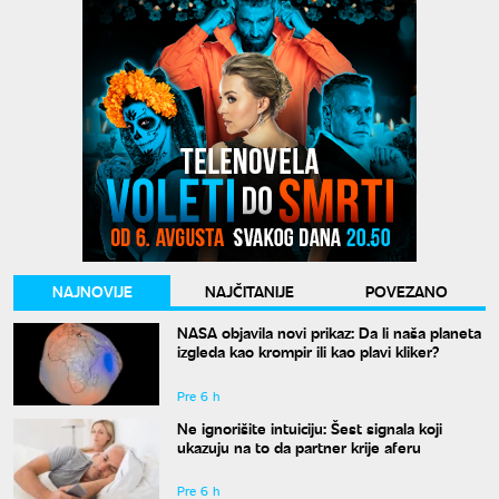
NAJNOVIJE
NAJČITANIJE
POVEZANO
NASA objavila novi prikaz: Da li naša planeta
izgleda kao krompir ili kao plavi kliker?
Pre 6 h
Ne ignorišite intuiciju: Šest signala koji
ukazuju na to da partner krije aferu
Pre 6 h