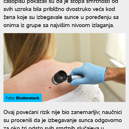
časopisu pokazali su da je stopa smrtnosti od
svih uzroka bila približno dvostruko veća kod
žena koje su izbegavale sunce u poređenju sa
onima iz grupe sa najvišim nivoom izlaganja.
Shutterstock
Foto:
Ovaj povećani rizik nije bio zanemarljiv; naučnici
su procenili da je izbegavanje sunca odgovorno
za oko tri odsto svih smrtnih slučajeva u