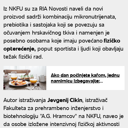
Iz NKFU su za RIA Novosti naveli da novi
proizvod sadrži kombinaciju mikronutrijenata,
prebiotika i sastojaka koji se povezuju sa
očuvanjem hrskavičnog tkiva i namenjen je
posebno osobama koje imaju povećano
fizičko
opterećenje,
poput sportista i ljudi koji obavljaju
težak fizički rad.
Ako dan počinjete kafom, jednu
namirnicu izbegavajte:
Stručnjaci otkrili šta se dešava
kada ih kombinujete
Autor istraživanja
Jevgenij Cikin
, istraživač
Fakulteta za prehrambeno inženjerstvo i
biotehnologiju "A.G. Hramcov" na NKFU, naveo je
da osobe izložene intenzivnoj fizičkoj aktivnosti