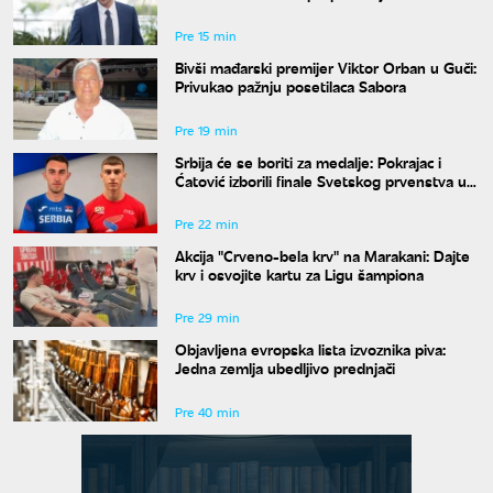
slavnog voditelja
Pre 15 min
Bivši mađarski premijer Viktor Orban u Guči:
Privukao pažnju posetilaca Sabora
Pre 19 min
Srbija će se boriti za medalje: Pokrajac i
Ćatović izborili finale Svetskog prvenstva u
Judžinu
Pre 22 min
Akcija "Crveno-bela krv" na Marakani: Dajte
krv i osvojite kartu za Ligu šampiona
Pre 29 min
Objavljena evropska lista izvoznika piva:
Jedna zemlja ubedljivo prednjači
Pre 40 min