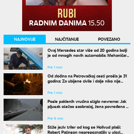
NAJNOVIJE
NAJČITANIJE
POVEZANO
Ovaj Mercedes star više od 20 godina bolji
je od mnogih novih automobila: Mehaničar
tvrdi da bi ga odmah kupio
Pre 1 min
Od zločina na Petrovačkoj cesti prošla je 31
godina: Za ubijene civile i dalje niko nije
odgovarao
Pre 1 min
Posle paklenih vrućina stiglo nevreme: Jak
pljusak otežao saobraćaj, žena povređena u
Leskovcu
Pre 9 min
Stiže jeziv triler od kog se Holivud plaši:
Robert Patinson neprepoznatljiv u ulozi