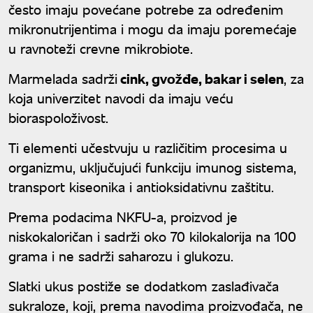
često imaju povećane potrebe za određenim
mikronutrijentima i mogu da imaju poremećaje
u ravnoteži crevne mikrobiote.
Marmelada sadrži
cink, gvožđe, bakar i selen
, za
koja univerzitet navodi da imaju veću
bioraspoloživost.
Ti elementi učestvuju u različitim procesima u
organizmu, uključujući funkciju imunog sistema,
transport kiseonika i antioksidativnu zaštitu.
Prema podacima NKFU-a, proizvod je
niskokaloričan i sadrži oko 70 kilokalorija na 100
grama i ne sadrži saharozu i glukozu.
Slatki ukus postiže se dodatkom zaslađivača
sukraloze, koji, prema navodima proizvođača, ne