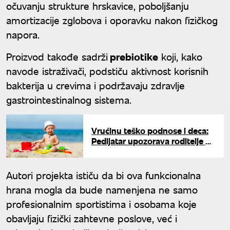
očuvanju strukture hrskavice, poboljšanju
amortizacije zglobova i oporavku nakon fizičkog
napora.
Proizvod takođe sadrži
prebiotike
koji, kako
navode istraživači, podstiču aktivnost korisnih
bakterija u crevima i podržavaju zdravlje
gastrointestinalnog sistema.
Vrućinu teško podnose i deca:
Pedijatar upozorava roditelje na
šta treba da obrate pažnju
Autori projekta ističu da bi ova funkcionalna
hrana mogla da bude namenjena ne samo
profesionalnim sportistima i osobama koje
obavljaju fizički zahtevne poslove, već i