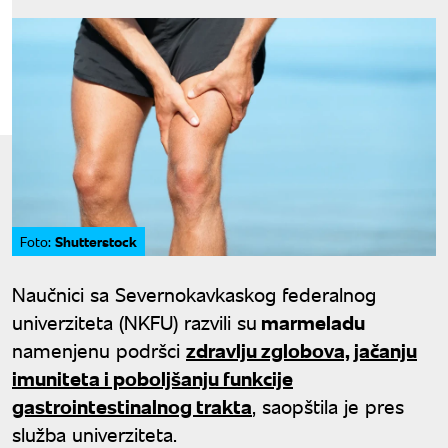
Shutterstock
Foto:
Naučnici sa Severnokavkaskog federalnog
univerziteta (NKFU) razvili su
marmeladu
namenjenu podršci
zdravlju zglobova, jačanju
imuniteta i poboljšanju funkcije
gastrointestinalnog trakta
, saopštila je pres
služba univerziteta.