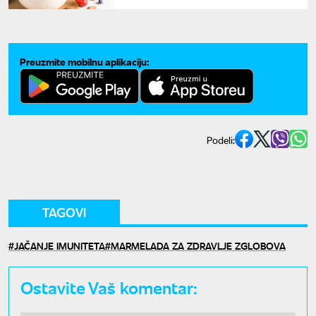
voće odmah izbacite iz muslija
Preuzmite mobilnu aplikaciju:
Podeli:
TAGOVI
JAČANJE IMUNITETA
MARMELADA ZA ZDRAVLJE ZGLOBOVA
Ostavite Vaš komentar: