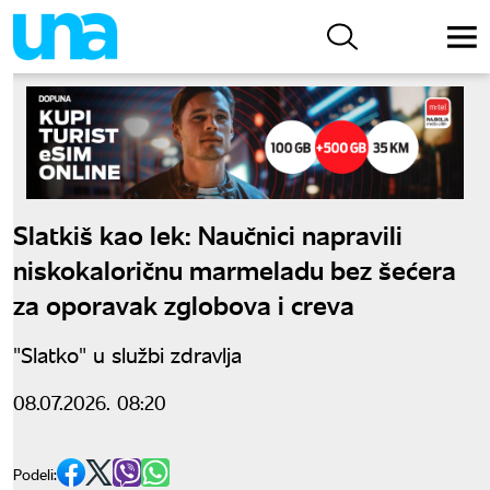
Slatkiš kao lek: Naučnici napravili
niskokaloričnu marmeladu bez šećera
za oporavak zglobova i creva
"Slatko" u službi zdravlja
08.07.2026. 08:20
Podeli: