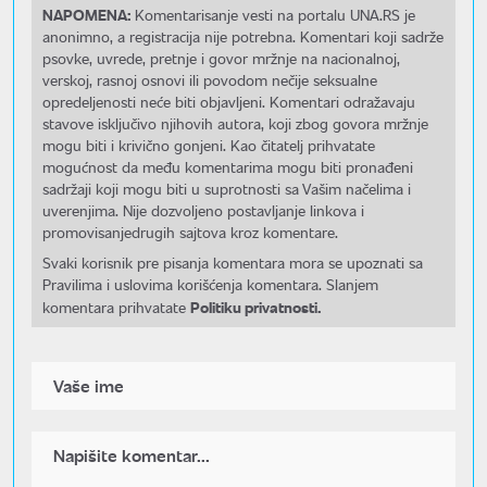
NAPOMENA:
Komentarisanje vesti na portalu UNA.RS je
anonimno, a registracija nije potrebna. Komentari koji sadrže
psovke, uvrede, pretnje i govor mržnje na nacionalnoj,
verskoj, rasnoj osnovi ili povodom nečije seksualne
opredeljenosti neće biti objavljeni. Komentari odražavaju
stavove isključivo njihovih autora, koji zbog govora mržnje
mogu biti i krivično gonjeni. Kao čitatelj prihvatate
mogućnost da među komentarima mogu biti pronađeni
sadržaji koji mogu biti u suprotnosti sa Vašim načelima i
uverenjima. Nije dozvoljeno postavljanje linkova i
promovisanjedrugih sajtova kroz komentare.
Svaki korisnik pre pisanja komentara mora se upoznati sa
Pravilima i uslovima korišćenja komentara. Slanjem
Politiku privatnosti.
komentara prihvatate