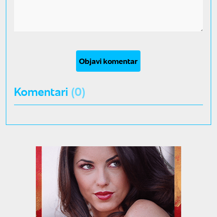
Objavi komentar
Komentari
(0)