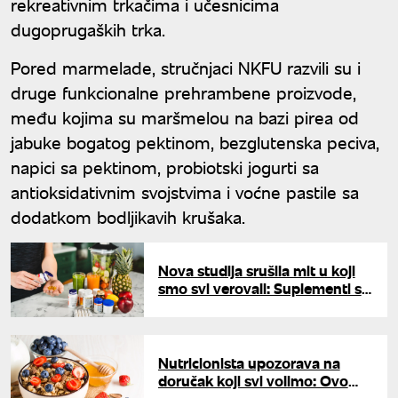
rekreativnim trkačima i učesnicima
dugoprugaških trka.
Pored marmelade, stručnjaci NKFU razvili su i
druge funkcionalne prehrambene proizvode,
među kojima su maršmelou na bazi pirea od
jabuke bogatog pektinom, bezglutenska peciva,
napici sa pektinom, probiotski jogurti sa
antioksidativnim svojstvima i voćne pastile sa
dodatkom bodljikavih krušaka.
Nova studija srušila mit u koji
smo svi verovali: Suplementi su
nemoćni pred ovom bolešću
Nutricionista upozorava na
doručak koji svi volimo: Ovo