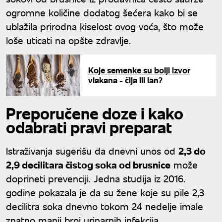
ogromne količine dodatog šećera kako bi se
ublažila prirodna kiselost ovog voća, što može
loše uticati na opšte zdravlje.
Koje semenke su bolji izvor
vlakana - čija ili lan?
Preporučene doze i kako
odabrati pravi preparat
Istraživanja sugerišu da dnevni unos od
2,3 do
2,9 decilitara čistog soka od brusnice
može
doprineti prevenciji. Jedna studija iz 2016.
godine pokazala je da su žene koje su pile 2,3
decilitra soka dnevno tokom 24 nedelje imale
znatno manji broj urinarnih infekcija.