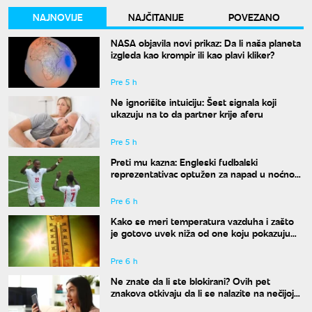
NAJNOVIJE
NAJČITANIJE
POVEZANO
NASA objavila novi prikaz: Da li naša planeta
izgleda kao krompir ili kao plavi kliker?
Pre 5 h
Ne ignorišite intuiciju: Šest signala koji
ukazuju na to da partner krije aferu
Pre 5 h
Preti mu kazna: Engleski fudbalski
reprezentativac optužen za napad u noćnom
klubu
Pre 6 h
Kako se meri temperatura vazduha i zašto
je gotovo uvek niža od one koju pokazuju
naši termometri
Pre 6 h
Ne znate da li ste blokirani? Ovih pet
znakova otkivaju da li se nalazite na nečijoj
"crnoj listi"