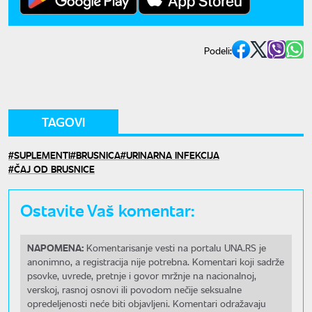
Podeli:
TAGOVI
SUPLEMENTI
BRUSNICA
URINARNA INFEKCIJA
ČAJ OD BRUSNICE
Ostavite Vaš komentar:
NAPOMENA:
Komentarisanje vesti na portalu UNA.RS je
anonimno, a registracija nije potrebna. Komentari koji sadrže
psovke, uvrede, pretnje i govor mržnje na nacionalnoj,
verskoj, rasnoj osnovi ili povodom nečije seksualne
opredeljenosti neće biti objavljeni. Komentari odražavaju