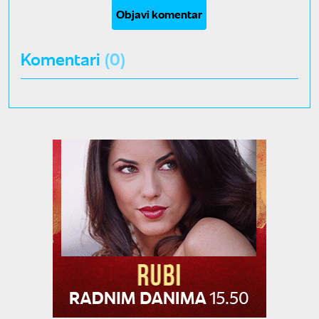
Objavi komentar
Komentari
(0)