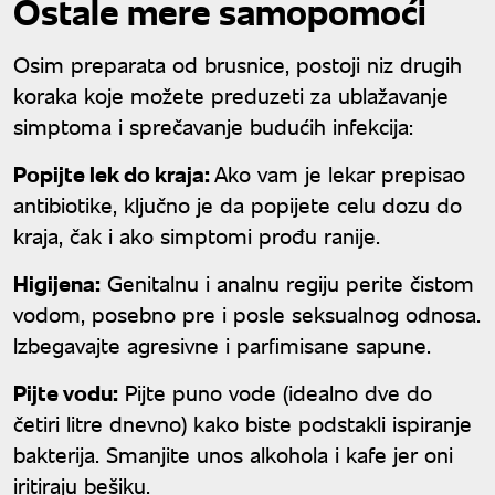
Ostale mere samopomoći
Osim preparata od brusnice, postoji niz drugih
koraka koje možete preduzeti za ublažavanje
simptoma i sprečavanje budućih infekcija:
Popijte lek do kraja:
Ako vam je lekar prepisao
antibiotike, ključno je da popijete celu dozu do
kraja, čak i ako simptomi prođu ranije.
Higijena:
Genitalnu i analnu regiju perite čistom
vodom, posebno pre i posle seksualnog odnosa.
Izbegavajte agresivne i parfimisane sapune.
Pijte vodu:
Pijte puno vode (idealno dve do
četiri litre dnevno) kako biste podstakli ispiranje
bakterija. Smanjite unos alkohola i kafe jer oni
iritiraju bešiku.