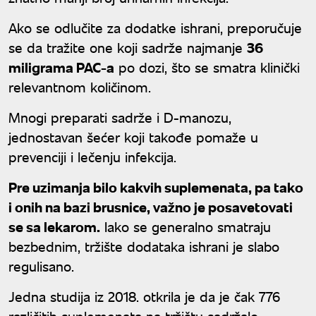
Ako se odlučite za dodatke ishrani, preporučuje
se da tražite one koji sadrže najmanje
36
miligrama PAC-a
po dozi, što se smatra klinički
relevantnom količinom.
Mnogi preparati sadrže i D-manozu,
jednostavan šećer koji takođe pomaže u
prevenciji i lečenju infekcija.
Pre uzimanja bilo kakvih suplemenata, pa tako
i onih na bazi brusnice, važno je posavetovati
se sa lekarom.
Iako se generalno smatraju
bezbednim, tržište dodataka ishrani je slabo
regulisano.
Jedna studija iz 2018. otkrila je da je čak 776
različitih suplemenata na tržištu sadržalo