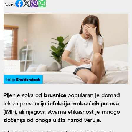
Podeli:
Shutterstock
Foto:
Pijenje soka od
brusnice
popularan je domaći
lek za prevenciju
infekcija mokraćnih puteva
(IMP), ali njegova stvarna efikasnost je mnogo
složenija od onoga u šta narod veruje.