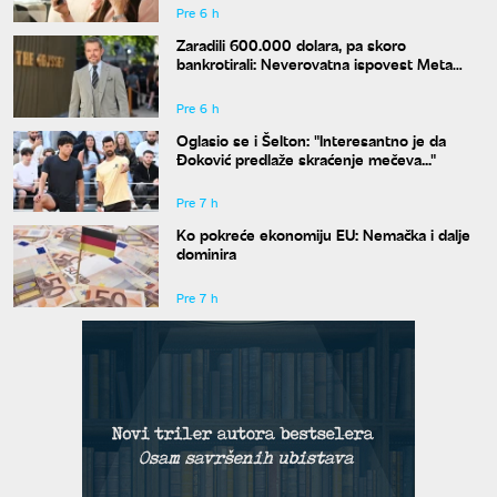
Pre 6 h
Zaradili 600.000 dolara, pa skoro
bankrotirali: Neverovatna ispovest Meta
Dejmona o paklu kroz koji je prošao
Pre 6 h
Oglasio se i Šelton: "Interesantno je da
Đoković predlaže skraćenje mečeva..."
Pre 7 h
Ko pokreće ekonomiju EU: Nemačka i dalje
dominira
Pre 7 h