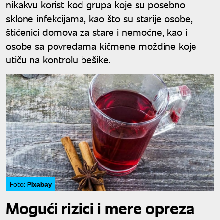
nikakvu korist kod grupa koje su posebno
sklone infekcijama, kao što su starije osobe,
štićenici domova za stare i nemoćne, kao i
osobe sa povredama kičmene moždine koje
utiču na kontrolu bešike.
Pixabay
Foto:
Mogući rizici i mere opreza