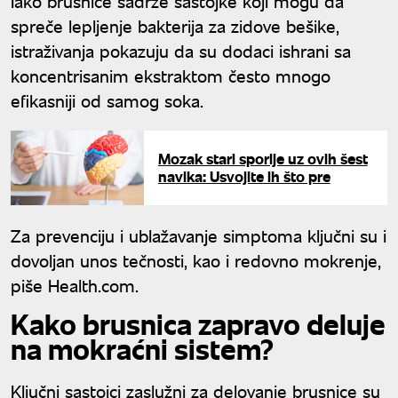
Iako brusnice sadrže sastojke koji mogu da
spreče lepljenje bakterija za zidove bešike,
istraživanja pokazuju da su dodaci ishrani sa
koncentrisanim ekstraktom često mnogo
efikasniji od samog soka.
Mozak stari sporije uz ovih šest
navika: Usvojite ih što pre
Za prevenciju i ublažavanje simptoma ključni su i
dovoljan unos tečnosti, kao i redovno mokrenje,
piše Health.com.
Kako brusnica zapravo deluje
na mokraćni sistem?
Ključni sastojci zaslužni za delovanje brusnice su