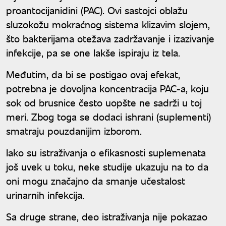
proantocijanidini (PAC). Ovi sastojci oblažu
sluzokožu mokraćnog sistema klizavim slojem,
što bakterijama otežava zadržavanje i izazivanje
infekcije, pa se one lakše ispiraju iz tela.
Međutim, da bi se postigao ovaj efekat,
potrebna je dovoljna koncentracija PAC-a, koju
sok od brusnice često uopšte ne sadrži u toj
meri. Zbog toga se dodaci ishrani (suplementi)
smatraju pouzdanijim izborom.
Iako su istraživanja o efikasnosti suplemenata
još uvek u toku, neke studije ukazuju na to da
oni mogu značajno da smanje učestalost
urinarnih infekcija.
Sa druge strane, deo istraživanja nije pokazao