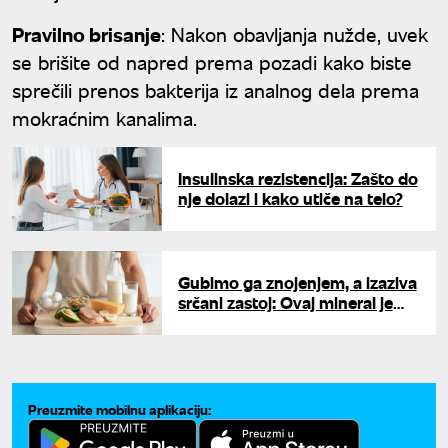
Pravilno brisanje
: Nakon obavljanja nužde, uvek
se brišite od napred prema pozadi kako biste
sprečili prenos bakterija iz analnog dela prema
mokraćnim kanalima.
Insulinska rezistencija: Zašto do
nje dolazi i kako utiče na telo?
Gubimo ga znojenjem, a izaziva
srčani zastoj: Ovaj mineral je
ključan tokom vrućina
Preuzmite mobilnu aplikaciju: