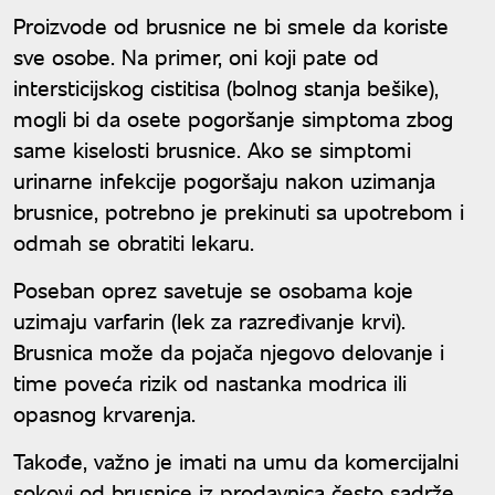
Proizvode od brusnice ne bi smele da koriste
sve osobe. Na primer, oni koji pate od
intersticijskog cistitisa (bolnog stanja bešike),
mogli bi da osete pogoršanje simptoma zbog
same kiselosti brusnice. Ako se simptomi
urinarne infekcije pogoršaju nakon uzimanja
brusnice, potrebno je prekinuti sa upotrebom i
odmah se obratiti lekaru.
Poseban oprez savetuje se osobama koje
uzimaju varfarin (lek za razređivanje krvi).
Brusnica može da pojača njegovo delovanje i
time poveća rizik od nastanka modrica ili
opasnog krvarenja.
Takođe, važno je imati na umu da komercijalni
sokovi od brusnice iz prodavnica često sadrže