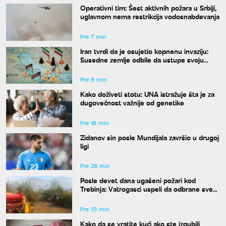
Operativni tim: Šest aktivnih požara u Srbiji,
uglavnom nema restrikcija vodosnabdevanja
Pre 7 min
Iran tvrdi da je osujetio kopnenu invaziju:
Susedne zemlje odbile da ustupe svoju
teritoriju
Pre 8 min
Kako doživeti stotu: UNA istražuje šta je za
dugovečnost važnije od genetike
Pre 18 min
Zidanov sin posle Mundijala završio u drugoj
ligi
Pre 28 min
Posle devet dana ugašeni požari kod
Trebinja: Vatrogasci uspeli da odbrane sve
kuće
Pre 33 min
Kako da se vratite kući ako ste izgubili