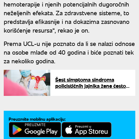
hemoterapije i njenih potencijalnih dugoročnih
neželjenih efekata. Za zdravstvene sisteme, to
predstavlja efikasnije i na dokazima zasnovano
korišćenje resursa“, rekao je on.
Prema UCL-u nije poznato da li se nalazi odnose
na osobe mlađe od 40 godina i biće poznati tek
za nekoliko godina.
Šest simptoma sindroma
policističnih jajnika žene često
ignorišu, a mogu promeniti sve
Preuzmite mobilnu aplikaciju: