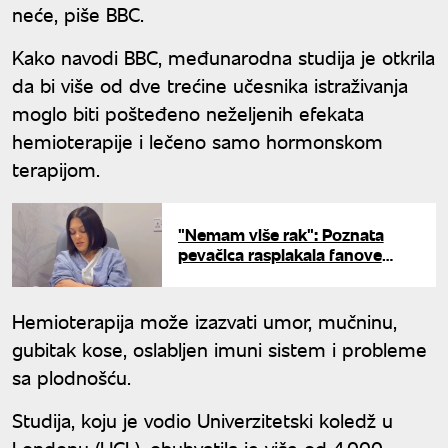
neće, piše BBC.
Kako navodi BBC, međunarodna studija je otkrila
da bi više od dve trećine učesnika istraživanja
moglo biti pošteđeno neželjenih efekata
hemioterapije i lečeno samo hormonskom
terapijom.
"Nemam više rak": Poznata
pevačica rasplakala fanove
emotivnom objavom posle
najteže borbe
Hemioterapija može izazvati umor, mučninu,
gubitak kose, oslabljen imuni sistem i probleme
sa plodnošću.
Studija, koju je vodio Univerzitetski koledž u
Londonu (UCL), obuhvatila je više od 4.000