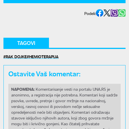
Podeli:
TAGOVI
RAK DOJKE
HEMIOTERAPIJA
Ostavite Vaš komentar:
NAPOMENA:
Komentarisanje vesti na portalu UNA.RS je
anonimno, a registracija nije potrebna. Komentari koji sadrže
psovke, uvrede, pretnje i govor mržnje na nacionalnoj,
verskoj, rasnoj osnovi ili povodom nečije seksualne
opredeljenosti neće biti objavljeni. Komentari odražavaju
stavove isključivo njihovih autora, koji zbog govora mržnje
mogu biti i krivično gonjeni. Kao čitatelj prihvatate