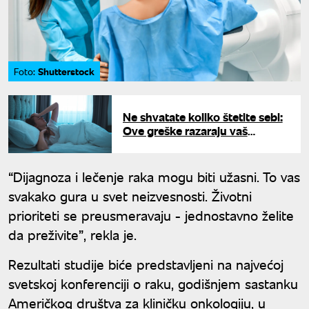
Shutterstock
Foto:
Ne shvatate koliko štetite sebi:
Ove greške razaraju vaš
imunitet
“Dijagnoza i lečenje raka mogu biti užasni. To vas
svakako gura u svet neizvesnosti. Životni
prioriteti se preusmeravaju - jednostavno želite
da preživite”, rekla je.
Rezultati studije biće predstavljeni na najvećoj
svetskoj konferenciji o raku, godišnjem sastanku
Američkog društva za kliničku onkologiju, u