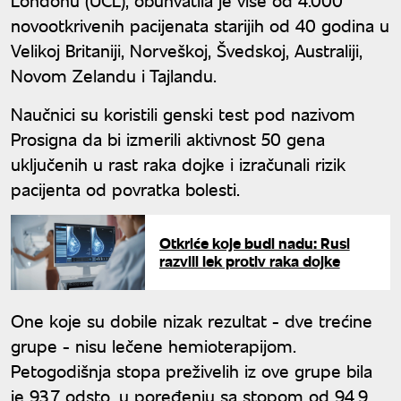
novootkrivenih pacijenata starijih od 40 godina u
Velikoj Britaniji, Norveškoj, Švedskoj, Australiji,
Novom Zelandu i Tajlandu.
Naučnici su koristili genski test pod nazivom
Prosigna da bi izmerili aktivnost 50 gena
uključenih u rast raka dojke i izračunali rizik
pacijenta od povratka bolesti.
Otkriće koje budi nadu: Rusi
razvili lek protiv raka dojke
One koje su dobile nizak rezultat - dve trećine
grupe - nisu lečene hemioterapijom.
Petogodišnja stopa preživelih iz ove grupe bila
je 93,7 odsto, u poređenju sa stopom od 94,9