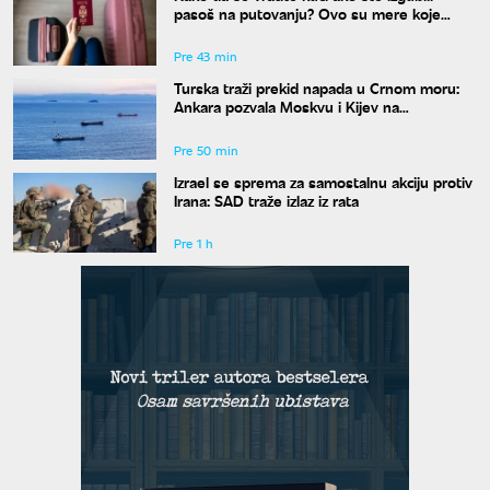
pasoš na putovanju? Ovo su mere koje
treba odmah da preduzmete
Pre 43 min
Turska traži prekid napada u Crnom moru:
Ankara pozvala Moskvu i Kijev na
moratorijum
Pre 50 min
Izrael se sprema za samostalnu akciju protiv
Irana: SAD traže izlaz iz rata
Pre 1 h