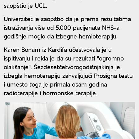
saopštio je UCL.
Univerzitet je saopštio da je prema rezultatima
istraživanja više od 5.000 pacijenata NHS-a
godišnje moglo da izbegne hemioterapiju.
Karen Bonam iz Kardifa učestvovala je u
ispitivanju i rekla je da su rezultati “ogromno
olakšanje“. Šezdesetčetvorogodišnjakinja je
izbegla hemoterapiju zahvaljujući Prosigna testu
i umesto toga je primala osam godina
radioterapije i hormonske terapije.