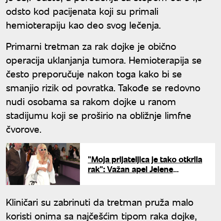
odsto kod pacijenata koji su primali
hemioterapiju kao deo svog lečenja.
Primarni tretman za rak dojke je obično
operacija uklanjanja tumora. Hemioterapija se
često preporučuje nakon toga kako bi se
smanjio rizik od povratka. Takođe se redovno
nudi osobama sa rakom dojke u ranom
stadijumu koji se proširio na obližnje limfne
čvorove.
"Moja prijateljica je tako otkrila
rak": Važan apel Jelene
Karleuše
Kliničari su zabrinuti da tretman pruža malo
koristi onima sa najčešćim tipom raka dojke,