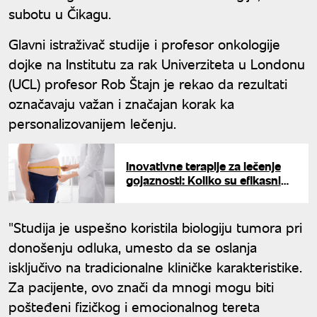
subotu u Čikagu.
Glavni istraživač studije i profesor onkologije
dojke na Institutu za rak Univerziteta u Londonu
(UCL) profesor Rob Štajn je rekao da rezultati
označavaju važan i značajan korak ka
personalizovanijem lečenju.
Inovativne terapije za lečenje
gojaznosti: Koliko su efikasni
novi pristupi?
"Studija je uspešno koristila biologiju tumora pri
donošenju odluka, umesto da se oslanja
isključivo na tradicionalne kliničke karakteristike.
Za pacijente, ovo znači da mnogi mogu biti
pošteđeni fizičkog i emocionalnog tereta