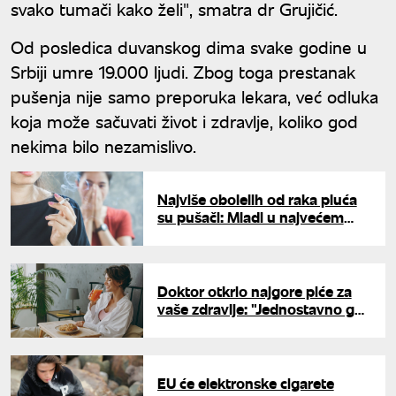
svako tumači kako želi", smatra dr Grujičić.
Od posledica duvanskog dima svake godine u
Srbiji umre 19.000 ljudi. Zbog toga prestanak
pušenja nije samo preporuka lekara, već odluka
koja može sačuvati život i zdravlje, koliko god
nekima bilo nezamislivo.
Najviše obolelih od raka pluća
su pušači: Mladi u najvećem
riziku
Doktor otkrio najgore piće za
vaše zdravlje: "Jednostavno ga
nemojte piti"
EU će elektronske cigarete