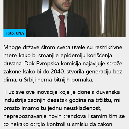
UNA
Foto:
Mnoge države širom sveta uvele su restriktivne
mere kako bi smanjile epidemiju korišćenja
duvana. Dok Evropska komisija najavljuje strože
zakone kako bi do 2040. stvorila generaciju bez
dima, u Srbiji nema bitnijih pomaka.
"I uz sve ove inovacije koje je donela duvanska
industrija zadnjih desetak godina na tržištu, mi
prosto imamo tu jednu neusklađenost,
neprepoznavanje novih trendova i samim tim se
to nekako otrglo kontroli u smislu da zakon