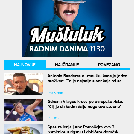
NAJNOVIJE
NAJČITANIJE
POVEZANO
Antonio Banderas o trenutku kada je jedva
preživeo: "To je najbolja stvar koja mi se
desila"
Pre 3 min
Adriana Vilagoš kreće po evropsko zlato:
"Cilj je da bacim dalje nego ove sezone"
Pre 18 min
Spas za lenja jutra: Pomešajte ove 3
namirnice u tiganju i dobićete doručak