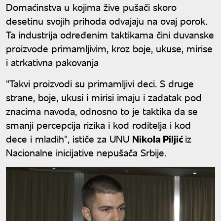
Domaćinstva u kojima žive pušači skoro
desetinu svojih prihoda odvajaju na ovaj porok.
Ta industrija određenim taktikama čini duvanske
proizvode primamljivim, kroz boje, ukuse, mirise
i atrkativna pakovanja
"Takvi proizvodi su primamljivi deci. S druge
strane, boje, ukusi i mirisi imaju i zadatak pod
znacima navoda, odnosno to je taktika da se
smanji percepcija rizika i kod roditelja i kod
dece i mladih", ističe za UNU
Nikola Piljić
iz
Nacionalne inicijative nepušača Srbije.