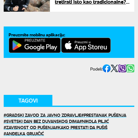
tretirati isto kao tradicionalne?
Zemlje traže stroža ograničenja
Preuzmite mobilnu aplikaciju:
Podeli:
TAGOVI
GRADSKI ZAVOD ZA JAVNO ZDRAVLJE
PRESTANAK PUŠENJA
SVETSKI DAN BEZ DUVANSKOG DIMA
NIKOLA PILJIĆ
ZAVISNOST OD PUŠENJA
KAKO PRESTATI DA PUŠIŠ
ANĐELKA GRUJIČIĆ