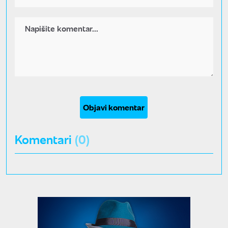
Objavi komentar
Komentari
(0)