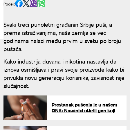
Podeli:
Svaki treći punoletni građanin Srbije puši, a
prema istraživanjima, naša zemlja se već
godinama nalazi među prvim u svetu po broju
pušača.
Kako industrija duvana i nikotina nastavlja da
iznova osmišljava i pravi svoje proizvode kako bi
privukla novu generaciju korisnika, zavisnost nije
slučajnost.
Prestanak pušenja je u našem
DNK: Naučnici otkrili gen koji
gasi želju za nikotinom