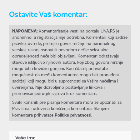
Ostavite Vaš komentar:
NAPOMENA:
Komentarisanje vesti na portalu UNA.RS je
anonimno, a registracija nije potrebna. Komentari koji sadrže
psovke, uvrede, pretnje i govor mržnje na nacionalnoj,
verskoj, rasnoj osnovi ili povodom nečije seksualne
opredeljenosti neće biti objavljeni. Komentari odražavaju
stavove isključivo njihovih autora, koji zbog govora mržnje
mogu biti i krivično gonjeni. Kao čitatelj prihvatate
mogućnost da među komentarima mogu biti pronađeni
sadržaji koji mogu biti u suprotnosti sa Vašim načelima i
uverenjima. Nije dozvoljeno postavljanje linkova i
promovisanjedrugih sajtova kroz komentare.
Svaki korisnik pre pisanja komentara mora se upoznati sa
Pravilima i uslovima korišćenja komentara. Slanjem
Politiku privatnosti.
komentara prihvatate