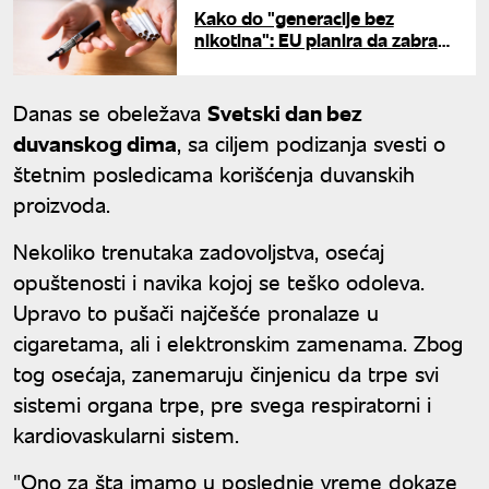
Kako do "generacije bez
nikotina": EU planira da zabrani
i elektronske i cigarete sa
filterom
Danas se obeležava
Svetski dan bez
duvanskog dima
, sa ciljem podizanja svesti o
štetnim posledicama korišćenja duvanskih
proizvoda.
Nekoliko trenutaka zadovoljstva, osećaj
opuštenosti i navika kojoj se teško odoleva.
Upravo to pušači najčešće pronalaze u
cigaretama, ali i elektronskim zamenama. Zbog
tog osećaja, zanemaruju činjenicu da trpe svi
sistemi organa trpe, pre svega respiratorni i
kardiovaskularni sistem.
"Ono za šta imamo u poslednje vreme dokaze