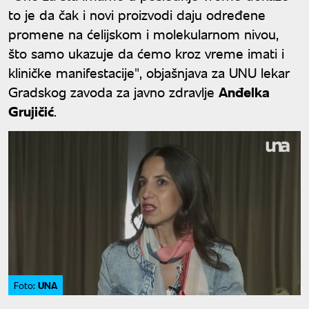
to je da čak i novi proizvodi daju određene
promene na ćelijskom i molekularnom nivou,
što samo ukazuje da ćemo kroz vreme imati i
kliničke manifestacije", objašnjava za UNU lekar
Gradskog zavoda za javno zdravlje
Anđelka
Grujičić
.
UNA
Foto: