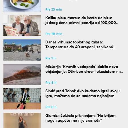
dostojan najboljeg restorana
Pre 33 min
Koliku platu morate da imate da biste
jednog dana primali penziju od 100.000
dinara?
Pre 48 min
Danas vrhunac toplotnog talasa:
Temperatura do 40 stepeni, za vikend
konačno stiže osveženje
Pre 1 h
Misterija "Krvavih vodopada" dobila novo
objašnjenje: Otkriven drevni ekosistem na
Antarktiku
Pre 8 h
Simić pred Tobol: Ako budemo igrali svoju
igru, možemo da se nadamo najboljem
Pre 8 h
Glumica šokirala priznanjem: "Ne brijem
noge i uopšte me nije sramota"