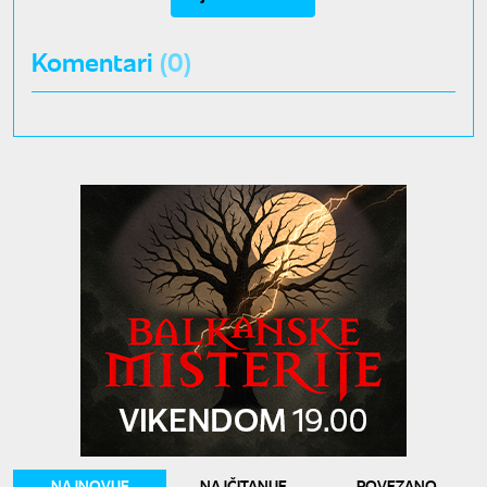
Komentari
(0)
NAJNOVIJE
NAJČITANIJE
POVEZANO