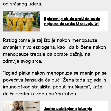
od srčanog udara.
Epidemija ebole preti da bude
najgora da sada: U razvoju tri
vakcine protiv retkog soja
Razlog tome je taj što je nakon menopauze
smanjen nivo estrogena, kao i da bi žene nakon
menopauze trebale da obrate pažnju na
zdravlje svog srca.
"Izgled plaka nakon menopauze se menja pa se
povećava šansa da će pući. Žena tada izgleda, s
imunološkog stajališta, poput muškarca", kaže
dr. Fairveder u videu na YouTubeu.
Jedna uobičajena jutarnja