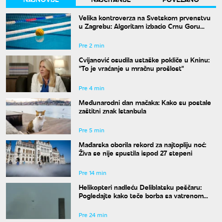
Velika kontroverza na Svetskom prvenstvu
u Zagrebu: Algoritam izbacio Crnu Goru
uprkos pobedama
Pre 2 min
Cvijanović osudila ustaške pokliče u Kninu:
"To je vraćanje u mračnu prošlost"
Pre 4 min
Međunarodni dan mačaka: Kako su postale
zaštitni znak Istanbula
Pre 5 min
Mađarska oborila rekord za najtopliju noć:
Živa se nije spustila ispod 27 stepeni
Pre 14 min
Helikopteri nadleću Deliblatsku peščaru:
Pogledajte kako teče borba sa vatrenom
stihijom
Pre 24 min