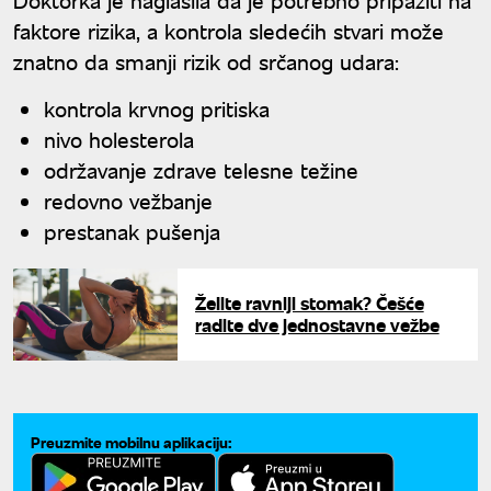
faktore rizika, a kontrola sledećih stvari može
znatno da smanji rizik od srčanog udara:
kontrola krvnog pritiska
nivo holesterola
održavanje zdrave telesne težine
redovno vežbanje
prestanak pušenja
Želite ravniji stomak? Češće
radite dve jednostavne vežbe
Preuzmite mobilnu aplikaciju: