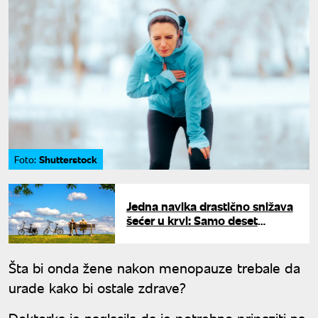
Shutterstock
Foto:
Jedna navika drastično snižava
šećer u krvi: Samo deset
minuta nakon doručka čini
čudo
Šta bi onda žene nakon menopauze trebale da
urade kako bi ostale zdrave?
Doktorka je naglasila da je potrebno pripaziti na