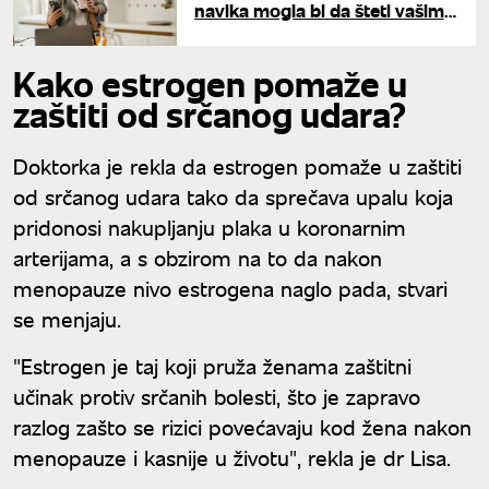
navika mogla bi da šteti vašim
crevima
Kako estrogen pomaže u
zaštiti od srčanog udara?
Doktorka je rekla da estrogen pomaže u zaštiti
od srčanog udara tako da sprečava upalu koja
pridonosi nakupljanju plaka u koronarnim
arterijama, a s obzirom na to da nakon
menopauze nivo estrogena naglo pada, stvari
se menjaju.
"Estrogen je taj koji pruža ženama zaštitni
učinak protiv srčanih bolesti, što je zapravo
razlog zašto se rizici povećavaju kod žena nakon
menopauze i kasnije u životu", rekla je dr Lisa.