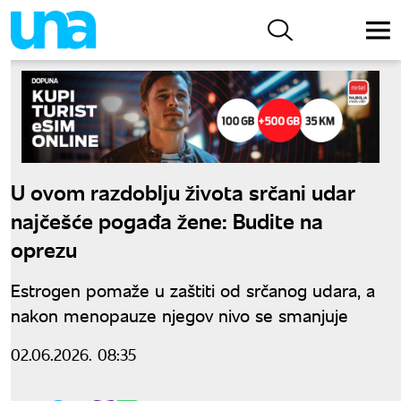
U ovom razdoblju života srčani udar
najčešće pogađa žene: Budite na
oprezu
Estrogen pomaže u zaštiti od srčanog udara, a
nakon menopauze njegov nivo se smanjuje
02.06.2026. 08:35