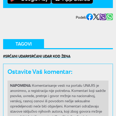
Podeli:
TAGOVI
SRČANI UDAR
SRČANI UDAR KOD ŽENA
Ostavite Vaš komentar:
NAPOMENA:
Komentarisanje vesti na portalu UNA.RS je
anonimno, a registracija nije potrebna. Komentari koji sadrže
psovke, uvrede, pretnje i govor mržnje na nacionalnoj,
verskoj, rasnoj osnovi ili povodom nečije seksualne
opredeljenosti neće biti objavljeni. Komentari odražavaju
stavove isključivo njihovih autora, koji zbog govora mržnje