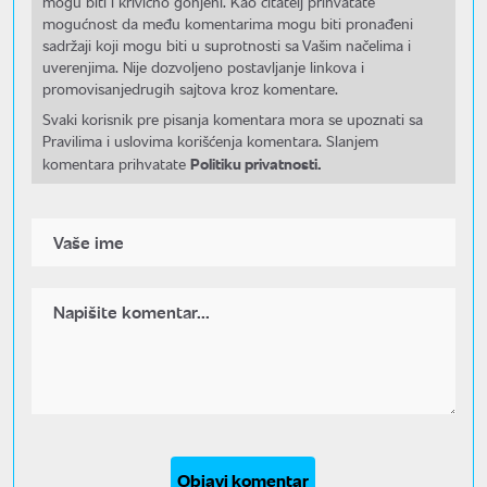
mogu biti i krivično gonjeni. Kao čitatelj prihvatate
mogućnost da među komentarima mogu biti pronađeni
sadržaji koji mogu biti u suprotnosti sa Vašim načelima i
uverenjima. Nije dozvoljeno postavljanje linkova i
promovisanjedrugih sajtova kroz komentare.
Svaki korisnik pre pisanja komentara mora se upoznati sa
Pravilima i uslovima korišćenja komentara. Slanjem
Politiku privatnosti.
komentara prihvatate
Objavi komentar