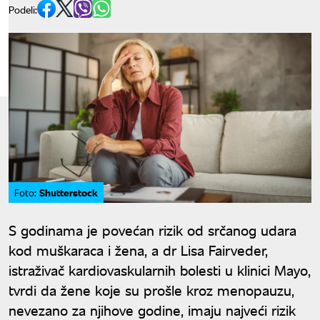
Podeli:
Shutterstock
Foto:
S godinama je povećan rizik od srčanog udara
kod muškaraca i žena, a dr Lisa Fairveder,
istraživač kardiovaskularnih bolesti u klinici Mayo,
tvrdi da žene koje su prošle kroz menopauzu,
nevezano za njihove godine, imaju najveći rizik