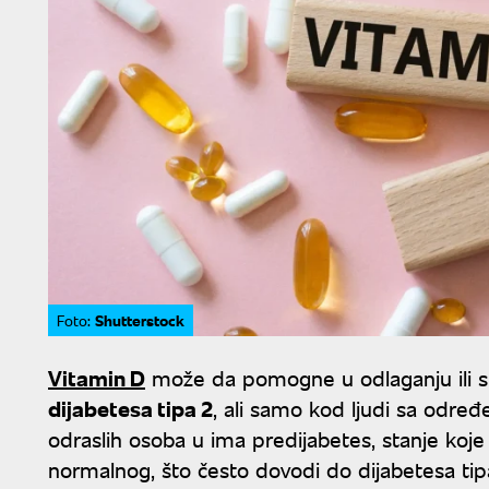
Shutterstock
Foto:
Vitamin D
može da pomogne u odlaganju ili sp
dijabetesa tipa 2
, ali samo kod ljudi sa odre
odraslih osoba u ima predijabetes, stanje koje 
normalnog, što često dovodi do dijabetesa tip