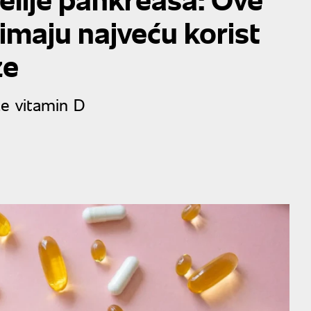
imaju najveću korist
ze
že vitamin D