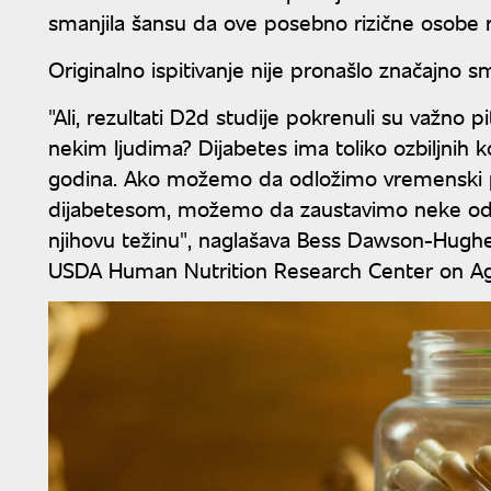
smanjila šansu da ove posebno rizične osobe ra
Originalno ispitivanje nije pronašlo značajno s
"Ali, rezultati D2d studije pokrenuli su važno pi
nekim ljudima? Dijabetes ima toliko ozbiljnih k
godina. Ako možemo da odložimo vremenski per
dijabetesom, možemo da zaustavimo neke od ti
njihovu težinu", naglašava Bess Dawson-Hughes
USDA Human Nutrition Research Center on Agin