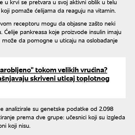
e u krvi se pretvara u svoj aktivni oblik u telu
 koji pomaže ćelijama da reaguju na vitamin.
e u ovom receptoru mogu da objasne zašto neki
u. Ćelije pankreasa koje proizvode insulin imaju
in može da pomogne u uticaju na oslobađanje
arobljeno" tokom velikih vrućina?
ašnjavaju skriveni uticaj toplotnog
e analizirale su genetske podatke od 2.098
stiranje prema dve grupe: učesnici koji su izgleda
i koji nisu.