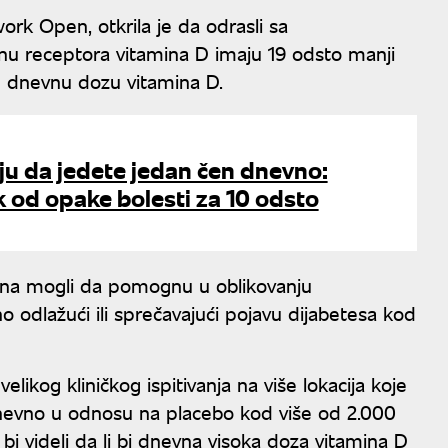
rk Open, otkrila je da odrasli sa
nu receptora vitamina D imaju 19 odsto manji
ku dnevnu dozu vitamina D.
ju da jedete jedan čen dnevno:
k od opake bolesti za 10 odsto
ana mogli da pomognu u oblikovanju
o odlažući ili sprečavajući pojavu dijabetesa kod
 velikog kliničkog ispitivanja na više lokacija koje
 dnevno u odnosu na placebo kod više od 2.000
i videli da li bi dnevna visoka doza vitamina D