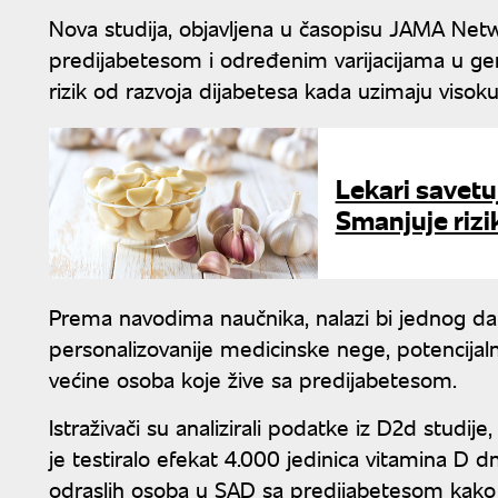
Nova studija, objavljena u časopisu JAMA Netwo
predijabetesom i određenim varijacijama u ge
rizik od razvoja dijabetesa kada uzimaju viso
Lekari savetu
Smanjuje rizi
Prema navodima naučnika, nalazi bi jednog d
personalizovanije medicinske nege, potencijaln
većine osoba koje žive sa predijabetesom.
Istraživači su analizirali podatke iz D2d studije,
je testiralo efekat 4.000 jedinica vitamina D
odraslih osoba u SAD sa predijabetesom kako b