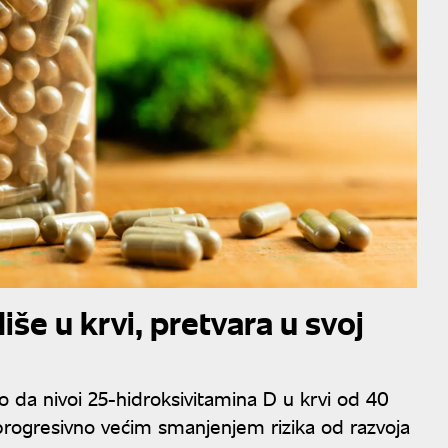
liše u krvi, pretvara u svoj
rio da nivoi 25-hidroksivitamina D u krvi od 40
 progresivno većim smanjenjem rizika od razvoja