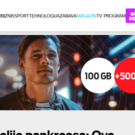
I
BIZNIS
SPORT
TEHNOLOGIJA
ZABAVA
MAGAZIN
TV PROGRAM
ćelije pankreasa: Ove