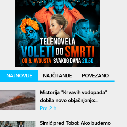
NAJNOVIJE
NAJČITANIJE
POVEZANO
Misterija "Krvavih vodopada"
dobila novo objašnjenje:
Otkriven drevni ekosistem na
Pre 2 h
Antarktiku
Simić pred Tobol: Ako budemo