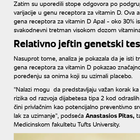
Zatim su uporedili stope odgovora po podgrup
varijacije u genu receptora za vitamin D. Ova an
gena receptora za vitamin D ApaI - oko 30% isp
svakodnevni tretman visokom dozom vitamina
Relativno jeftin genetski tes
Nasuprot tome, analiza je pokazala da je isti t
gena receptora za vitamin D pokazao značajno 
poređenju sa onima koji su uzimali placebo.
"Nalazi mogu da predstavljaju važan korak ka
rizika od razvoja dijabetesa tipa 2 kod odrasl
čini privlačnim kao potencijalno preventivno sre
lak za uzimanje", podseća
Anastasios Pitas,
ta
Medicinskom fakultetu Tufts University.