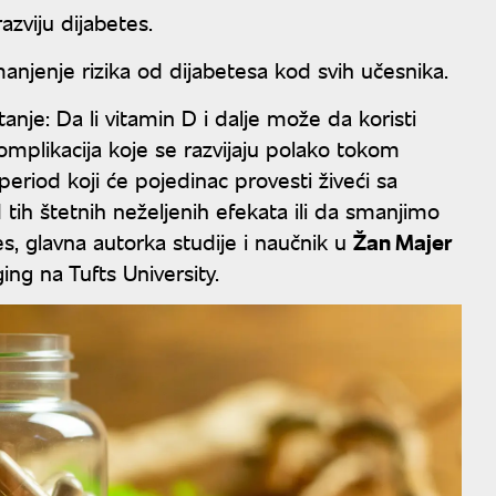
zviju dijabetes.
manjenje rizika od dijabetesa kod svih učesnika.
tanje: Da li vitamin D i dalje može da koristi
omplikacija koje se razvijaju polako tokom
iod koji će pojedinac provesti živeći sa
h štetnih neželjenih efekata ili da smanjimo
, glavna autorka studije i naučnik u
Žan Majer
g na Tufts University.