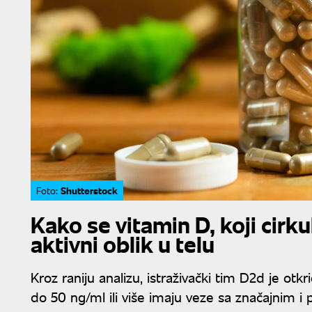
Shutterstock
Foto:
Kako se vitamin D, koji cirku
aktivni oblik u telu
Kroz raniju analizu, istraživački tim D2d je otk
do 50 ng/ml ili više imaju veze sa značajnim i