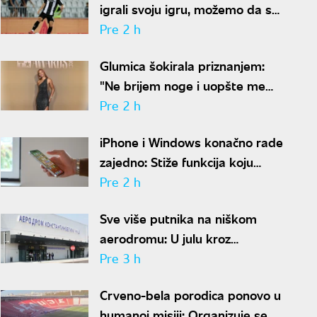
igrali svoju igru, možemo da se
nadamo najboljem
Pre 2 h
Glumica šokirala priznanjem:
"Ne brijem noge i uopšte me
nije sramota"
Pre 2 h
iPhone i Windows konačno rade
zajedno: Stiže funkcija koju
korisnici godinama čekaju
Pre 2 h
Sve više putnika na niškom
aerodromu: U julu kroz
"Konstantin Veliki" prošlo
Pre 3 h
gotovo 50.000 ljudi
Crveno-bela porodica ponovo u
humanoj misiji: Organizuje se