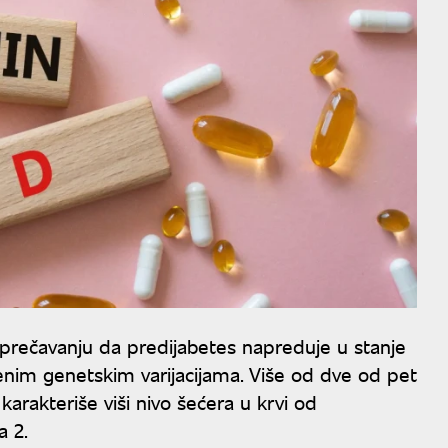
rečavanju da predijabetes napreduje u stanje
đenim genetskim varijacijama. Više od dve od pet
karakteriše viši nivo šećera u krvi od
a 2.