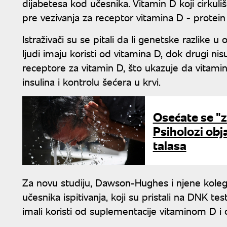
dijabetesa kod učesnika. Vitamin D koji cirkuliš
pre vezivanja za receptor vitamina D - protein
Istraživači su se pitali da li genetske razlik
ljudi imaju koristi od vitamina D, dok drugi nis
receptore za vitamin D, što ukazuje da vitam
insulina i kontrolu šećera u krvi.
Osećate se "z
Psiholozi obj
talasa
Za novu studiju, Dawson-Hughes i njene koleg
učesnika ispitivanja, koji su pristali na DNK te
imali koristi od suplementacije vitaminom D i on