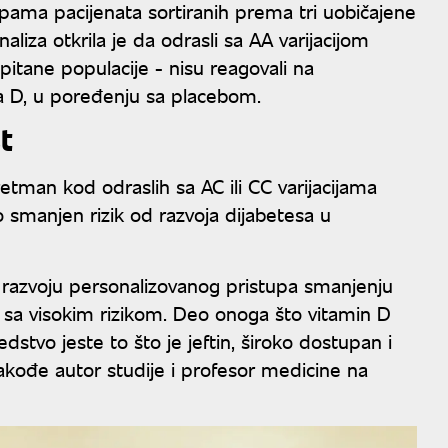
ama pacijenata sortiranih prema tri uobičajene
aliza otkrila je da odrasli sa AA varijacijom
itane populacije - nisu reagovali na
 D, u poređenju sa placebom.
t
retman kod odraslih sa AC ili CC varijacijama
smanjen rizik od razvoja dijabetesa u
 razvoju personalizovanog pristupa smanjenju
ih sa visokim rizikom. Deo onoga što vitamin D
dstvo jeste to što je jeftin, široko dostupan i
kođe autor studije i profesor medicine na