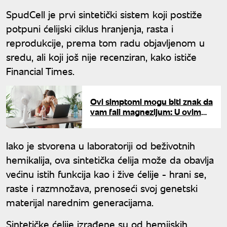
SpudCell je prvi sintetički sistem koji postiže
potpuni ćelijski ciklus hranjenja, rasta i
reprodukcije, prema tom radu objavljenom u
sredu, ali koji još nije recenziran, kako ističe
Financial Times.
Ovi simptomi mogu biti znak da
vam fali magnezijum: U ovim
namirnicama ga ima najviše
Iako je stvorena u laboratoriji od beživotnih
hemikalija, ova sintetička ćelija može da obavlja
većinu istih funkcija kao i žive ćelije - hrani se,
raste i razmnožava, prenoseći svoj genetski
materijal narednim generacijama.
Sintetičke ćelije izrađene su od hemijskih