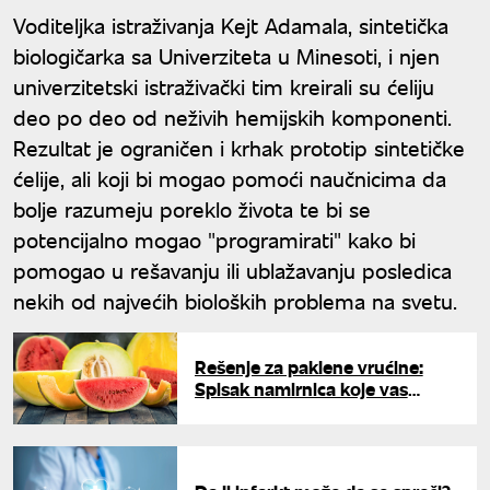
Voditeljka istraživanja Kejt Adamala, sintetička
biologičarka sa Univerziteta u Minesoti, i njen
univerzitetski istraživački tim kreirali su ćeliju
deo po deo od neživih hemijskih komponenti.
Rezultat je ograničen i krhak prototip sintetičke
ćelije, ali koji bi mogao pomoći naučnicima da
bolje razumeju poreklo života te bi se
potencijalno mogao "programirati" kako bi
pomogao u rešavanju ili ublažavanju posledica
nekih od najvećih bioloških problema na svetu.
Rešenje za paklene vrućine:
Spisak namirnica koje vas
hlade, ali i one koje nikako ne
smete jesti leti