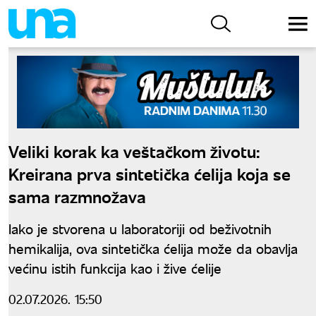
Veliki korak ka veštačkom životu:
Kreirana prva sintetička ćelija koja se
sama razmnožava
Iako je stvorena u laboratoriji od beživotnih
hemikalija, ova sintetička ćelija može da obavlja
većinu istih funkcija kao i žive ćelije
02.07.2026. 15:50