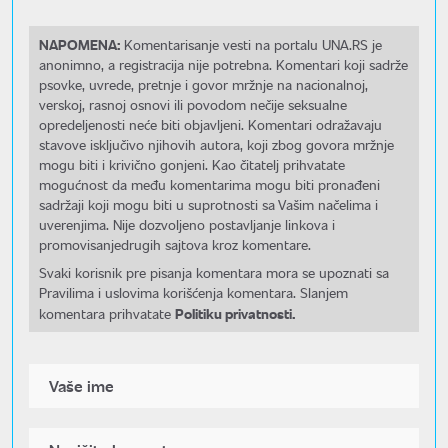
NAPOMENA:
Komentarisanje vesti na portalu UNA.RS je
anonimno, a registracija nije potrebna. Komentari koji sadrže
psovke, uvrede, pretnje i govor mržnje na nacionalnoj,
verskoj, rasnoj osnovi ili povodom nečije seksualne
opredeljenosti neće biti objavljeni. Komentari odražavaju
stavove isključivo njihovih autora, koji zbog govora mržnje
mogu biti i krivično gonjeni. Kao čitatelj prihvatate
mogućnost da među komentarima mogu biti pronađeni
sadržaji koji mogu biti u suprotnosti sa Vašim načelima i
uverenjima. Nije dozvoljeno postavljanje linkova i
promovisanjedrugih sajtova kroz komentare.
Svaki korisnik pre pisanja komentara mora se upoznati sa
Pravilima i uslovima korišćenja komentara. Slanjem
Politiku privatnosti.
komentara prihvatate