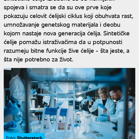
spojeva i smatra se da su ove prve koje
pokazuju celovit ćelijski ciklus koji obuhvata rast,
umnožavanje genetskog materijala i deobu
kojom nastaje nova generacija ćelija. Sintetičke
ćelije pomažu istraživačima da u potpunosti
razumeju bitne funkcije žive ćelije - šta jeste, a
šta nije potrebno za život.
Shutterstock
Foto: