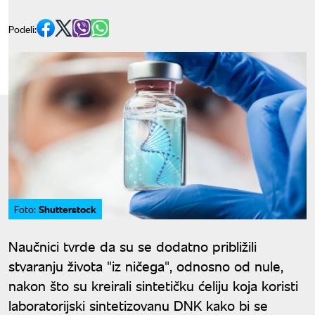
Podeli:
Shutterstock
Foto:
Naučnici tvrde da su se dodatno približili
stvaranju života "iz ničega", odnosno od nule,
nakon što su kreirali sintetičku ćeliju koja koristi
laboratorijski sintetizovanu DNK kako bi se