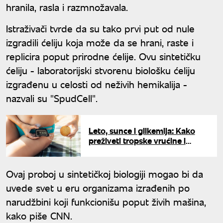
hranila, rasla i razmnožavala.
Istraživači tvrde da su tako prvi put od nule
izgradili ćeliju koja može da se hrani, raste i
replicira poput prirodne ćelije. Ovu sintetičku
ćeliju - laboratorijski stvorenu biološku ćeliju
izgrađenu u celosti od neživih hemikalija -
nazvali su "SpudCell".
Leto, sunce i glikemija: Kako
preživeti tropske vrućine i
uživati na moru sa insulinskom
pumpicom
Ovaj proboj u sintetičkoj biologiji mogao bi da
uvede svet u eru organizama izrađenih po
narudžbini koji funkcionišu poput živih mašina,
kako piše CNN.