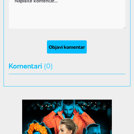
Objavi komentar
Komentari
(0)