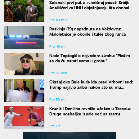
Zelenski prvi put u zvaničnoj poseti Srbiji:
Analitičari za UNU objašnjavaju šta donosi
susret u Beogradu i kako će reagovati
Moskva
Pre 40 min
Ruskinja (19) napadnuta na Voždovcu:
Maloletnice je oborile i tukle zbog ranca
Pre 49 min
Nada Topčagić o najvećem strahu: "Plašim
se da ću ostati sama u grobu"
Pre 55 min
Okršaj oko Bele kuće ide pred Vrhovni sud:
Tramp najavio žalbu nakon što su mu
blokirani radovi
Pre 59 min
Krunić i Danilina završile učešće u Torontu:
Druge nositeljke ispale već na startu
Pre 1 h