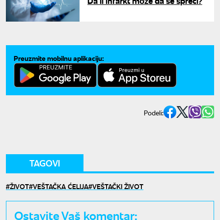
Da li infarkt može da se spreči?
Preuzmite mobilnu aplikaciju:
Podeli:
TAGOVI
ŽIVOT
VEŠTAČKA ĆELIJA
VEŠTAČKI ŽIVOT
Ostavite Vaš komentar: