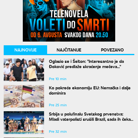
NAJNOVIJE
NAJČITANIJE
POVEZANO
Oglasio se i Šelton: "Interesantno je da
Đoković predlaže skraćenje mečeva..."
Pre 10 min
Ko pokreće ekonomiju EU: Nemačka i dalje
dominira
Pre 25 min
Srbija u polufinalu Svetskog prvenstva:
Mladi vaterpolisti srušili Brazil, sada ih čeka
Hrvatska
Pre 32 min