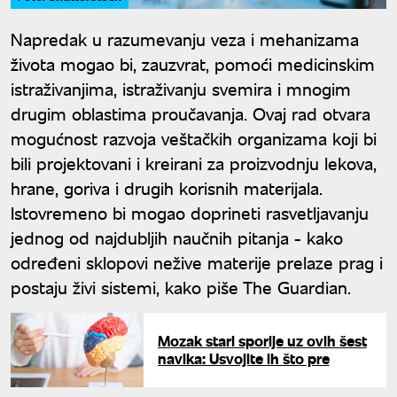
Napredak u razumevanju veza i mehanizama
života mogao bi, zauzvrat, pomoći medicinskim
istraživanjima, istraživanju svemira i mnogim
drugim oblastima proučavanja. Ovaj rad otvara
mogućnost razvoja veštačkih organizama koji bi
bili projektovani i kreirani za proizvodnju lekova,
hrane, goriva i drugih korisnih materijala.
Istovremeno bi mogao doprineti rasvetljavanju
jednog od najdubljih naučnih pitanja - kako
određeni sklopovi nežive materije prelaze prag i
postaju živi sistemi, kako piše The Guardian.
Mozak stari sporije uz ovih šest
navika: Usvojite ih što pre