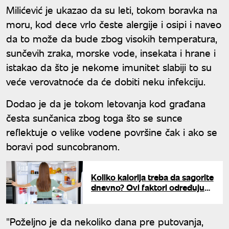
Milićević je ukazao da su leti, tokom boravka na
moru, kod dece vrlo česte alergije i osipi i naveo
da to može da bude zbog visokih temperatura,
sunčevih zraka, morske vode, insekata i hrane i
istakao da što je nekome imunitet slabiji to su
veće verovatnoće da će dobiti neku infekciju.
Dodao je da je tokom letovanja kod građana
česta sunčanica zbog toga što se sunce
reflektuje o velike vodene površine čak i ako se
boravi pod suncobranom.
Koliko kalorija treba da sagorite
dnevno? Ovi faktori određuju
vaše dnevne potrebe
"Poželjno je da nekoliko dana pre putovanja,