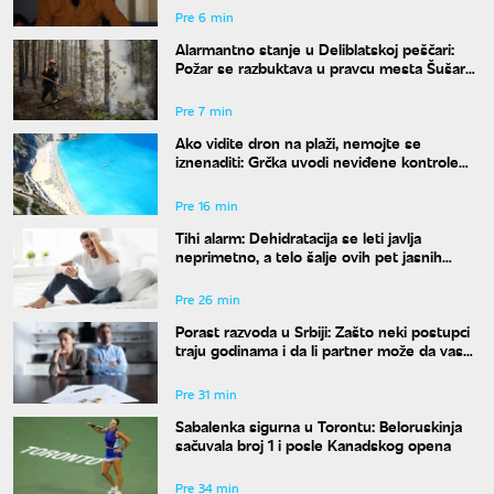
suprugom
Pre 6 min
Alarmantno stanje u Deliblatskoj peščari:
Požar se razbuktava u pravcu mesta Šušara,
izgoreo deo objekta
Pre 7 min
Ako vidite dron na plaži, nemojte se
iznenaditi: Grčka uvodi neviđene kontrole
širom zemlje, a kazne su paprene
Pre 16 min
Tihi alarm: Dehidratacija se leti javlja
neprimetno, a telo šalje ovih pet jasnih
znakova pre nego što osetite žeđ
Pre 26 min
Porast razvoda u Srbiji: Zašto neki postupci
traju godinama i da li partner može da vas
"zadrži" u braku?
Pre 31 min
Sabalenka sigurna u Torontu: Beloruskinja
sačuvala broj 1 i posle Kanadskog opena
Pre 34 min