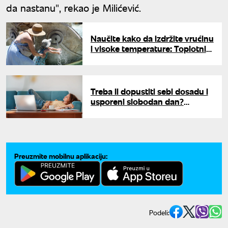
da nastanu", rekao je Milićević.
Naučite kako da izdržite vrućinu
i visoke temperature: Toplotni
talas se vraća, proverili smo
kako se rashladiti
Treba li dopustiti sebi dosadu i
usporeni slobodan dan?
Psihoterapeutkinja Milenković o
važnosti predaha od posla
Preuzmite mobilnu aplikaciju:
Podeli: