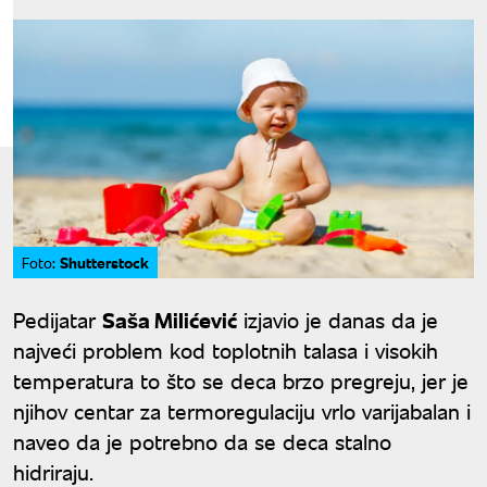
Shutterstock
Foto:
Pedijatar
Saša Milićević
izjavio je danas da je
najveći problem kod toplotnih talasa i visokih
temperatura to što se deca brzo pregreju, jer je
njihov centar za termoregulaciju vrlo varijabalan i
naveo da je potrebno da se deca stalno
hidriraju.