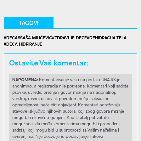
TAGOVI
DECA
SAŠA MILIĆEVIĆ
ZDRAVLJE DECE
DEHIDRACIJA TELA
DECA HIDRIRANJE
Ostavite Vaš komentar:
NAPOMENA:
Komentarisanje vesti na portalu UNA.RS je
anonimno, a registracija nije potrebna. Komentari koji sadrže
psovke, uvrede, pretnje i govor mržnje na nacionalnoj,
verskoj, rasnoj osnovi ili povodom nečije seksualne
opredeljenosti neće biti objavljeni. Komentari odražavaju
stavove isključivo njihovih autora, koji zbog govora mržnje
mogu biti i krivično gonjeni. Kao čitatelj prihvatate
mogućnost da među komentarima mogu biti pronađeni
sadržaji koji mogu biti u suprotnosti sa Vašim načelima i
uverenjima. Nije dozvoljeno postavljanje linkova i