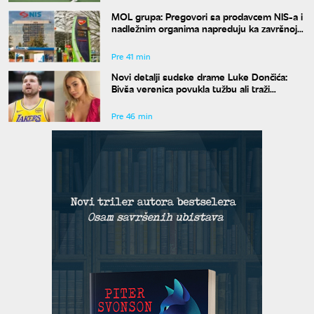
MOL grupa: Pregovori sa prodavcem NIS-a i
nadležnim organima napreduju ka završnoj
fazi
Pre 41 min
Novi detalji sudske drame Luke Dončića:
Bivša verenica povukla tužbu ali traži
bogatstvo na sudu u Sloveniji
Pre 46 min