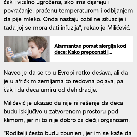
čak i vitalno ugrožena, ako ima dijareju i
povraćanje, praćenu temperaturom i odbijanjem
da pije mleko. Onda nastaju ozbiljne situacije i
tada joj se mora dati infuzija", rekao je Milićević.
Alarmantan porast alergija kod
dece: Kako prepoznati i
dijagnostikovati opasnost?
Naveo je da se to u Evropi retko dešava, ali da
je u afričkim zemljama to redovna pojava, pa
čak i da deca umiru od dehidracije.
Milićević je ukazao da nije ni rešenje da deca
budu isključivo u zatvorenom prostoru pod
klimom, jer ni to nije dobro za dečiji organizam.
"Roditelji često budu zbunjeni, jer im se kaže da