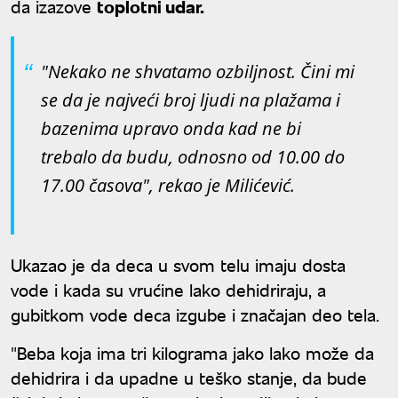
da izazove
toplotni udar.
"Nekako ne shvatamo ozbiljnost. Čini mi
se da je najveći broj ljudi na plažama i
bazenima upravo onda kad ne bi
trebalo da budu, odnosno od 10.00 do
17.00 časova", rekao je Milićević.
Ukazao je da deca u svom telu imaju dosta
vode i kada su vrućine lako dehidriraju, a
gubitkom vode deca izgube i značajan deo tela.
"Beba koja ima tri kilograma jako lako može da
dehidrira i da upadne u teško stanje, da bude