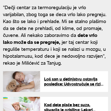
"Dečji centar za termoregulaciju je vrlo
varijabilan, zbog toga se deca vrlo lako pregreju.
Kao što se lako i prehlade. Mi se stalno plašimo
da se dete ne prehladi, od klime, od promaje,
čuvene. Ali nekako zaboravimo da
dete vrlo
lako može da se pregreje,
jer taj centar koji
reguliše temperaturu i koji se nalazi u mozgu, u
hipotalamusu, kod dece je nedovoljno razvijen",
rekao je Milićević za Tanjug.
Loš san u detinjstvu ostavlja
posledice: Udvostručuje se rizik
od depresije u tinejdžerskim
godinama
Kad dete plače bez suza,
situacija je ozbiljna: Lekari