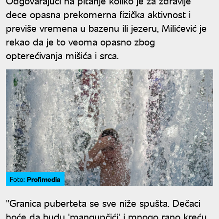
Odgovarajući na pitanje koliko je za zdravlje
dece opasna prekomerna fizička aktivnost i
previše vremena u bazenu ili jezeru, Milićević je
rekao da je to veoma opasno zbog
opterećivanja mišića i srca.
Profimedia
Foto:
"Granica puberteta se sve niže spušta. Dečaci
hoće da budu 'mangupčići' i mnogo rano kreću