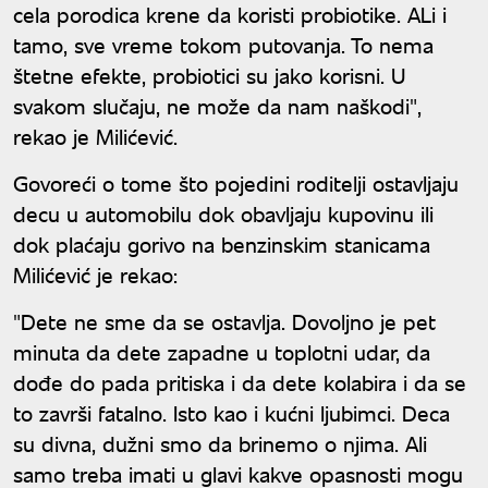
cela porodica krene da koristi probiotike. ALi i
tamo, sve vreme tokom putovanja. To nema
štetne efekte, probiotici su jako korisni. U
svakom slučaju, ne može da nam naškodi",
rekao je Milićević.
Govoreći o tome što pojedini roditelji ostavljaju
decu u automobilu dok obavljaju kupovinu ili
dok plaćaju gorivo na benzinskim stanicama
Milićević je rekao:
"Dete ne sme da se ostavlja. Dovoljno je pet
minuta da dete zapadne u toplotni udar, da
dođe do pada pritiska i da dete kolabira i da se
to završi fatalno. Isto kao i kućni ljubimci. Deca
su divna, dužni smo da brinemo o njima. Ali
samo treba imati u glavi kakve opasnosti mogu