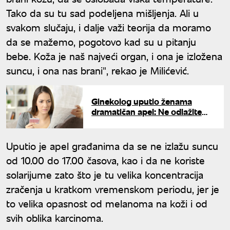
Tako da su tu sad podeljena mišljenja. Ali u
svakom slučaju, i dalje važi teorija da moramo
da se mažemo, pogotovo kad su u pitanju
bebe. Koža je naš najveći organ, i ona je izložena
suncu, i ona nas brani", rekao je Milićević.
Ginekolog uputio ženama
dramatičan apel: Ne odlažite
menstrualni ciklus zbog
letovanja
Uputio je apel građanima da se ne izlažu suncu
od 10.00 do 17.00 časova, kao i da ne koriste
solarijume zato što je tu velika koncentracija
zračenja u kratkom vremenskom periodu, jer je
to velika opasnost od melanoma na koži i od
svih oblika karcinoma.