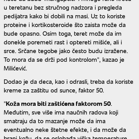
u teretanu bez stručnog nadzora i pregleda
pedijatra kako bi dobili na masi. Uz to koriste
proteine i kortikosteroide što zaista može da
bude opasno. Osim toga, teret može da im
donekle poremeti rast i optereti mišiće, ali i
srce. Srčane tegobe jako često budu izražene.
To mora da se drži pod kontrolom", kazao je
Milićević.
Dodao je da deca, kao i odrasli, treba da koriste
kreme za zaštitu od sunce, faktor 50.
"
Koža mora biti zaštićena faktorom 50
.
Međutim, sve više ima naučnih radova koji
smatraju da to mazanje može da ima
eventualno neke štetne efekte, i da može da
brani kožu, da se oslobađa viška temperature.