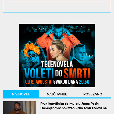
NAJNOVIJE
NAJČITANIJE
POVEZANO
Prva komšinica će mu biti žena: Peđa
Damnjanović pokazao kako teku radovi na
stanu u kom će živeti sa nekadašnjom