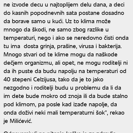
ne izvode decu u najtoplijem delu dana, a deci
do kasnih popodnevnih sata postane dosadno
da borave samo u kući. Uz to klima može
mnogo da škodi, ne samo zbog razlike u
temperaturi, nego i ako se neredovno čisti onda
tu ima dosta grinja, prašine, virusa i bakterija.
Mnogo stvari od te klime mogu da naškode
dečjem organizmu, ali opet, ne mogu roditelji ni
da ih puste da budu napolju na temperaturi od
40 stepeni Celzijusa, tako da je to jako
nezgodno i roditelji budu u problemu da li da
im dete bude mokro od znoja ili da bude stalno
pod klimom, pa posle kad izađe napolje, da
onda doživi neki mali temperaturni šok", rekao
je Milićević.