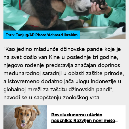
Tanjug/AP Photo/Achmad Ibrahim
Foto:
“Kao jedino mladunče džinovske pande koje je
na svet došlo van Kine u poslednje tri godine,
njegovo rođenje predstavlja značajan doprinos
međunarodnoj saradnji u oblasti zaštite prirode,
a istovremeno dodatno jača ulogu Indonezije u
globalnoj mreži za zaštitu džinovskih pandi“,
navodi se u saopštenju zoološkog vrta.
Revolucionarno otkriće
naučnika: Razvijen novi metod
za procenu anksioznosti kod