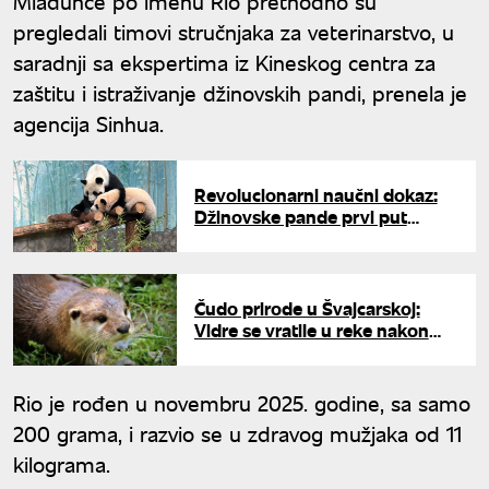
Mladunče po imenu Rio prethodno su
pregledali timovi stručnjaka za veterinarstvo, u
saradnji sa ekspertima iz Kineskog centra za
zaštitu i istraživanje džinovskih pandi, prenela je
agencija Sinhua.
Revolucionarni naučni dokaz:
Džinovske pande prvi put
koristile predmete kao alat
Čudo prirode u Švajcarskoj:
Vidre se vratile u reke nakon
decenija odsustva
Rio je rođen u novembru 2025. godine, sa samo
200 grama, i razvio se u zdravog mužjaka od 11
kilograma.