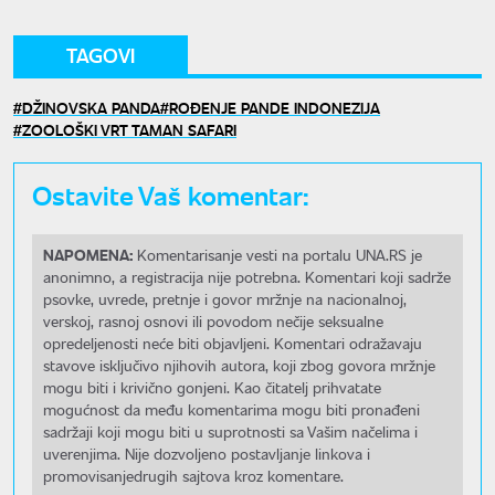
TAGOVI
DŽINOVSKA PANDA
ROĐENJE PANDE INDONEZIJA
ZOOLOŠKI VRT TAMAN SAFARI
Ostavite Vaš komentar:
NAPOMENA:
Komentarisanje vesti na portalu UNA.RS je
anonimno, a registracija nije potrebna. Komentari koji sadrže
psovke, uvrede, pretnje i govor mržnje na nacionalnoj,
verskoj, rasnoj osnovi ili povodom nečije seksualne
opredeljenosti neće biti objavljeni. Komentari odražavaju
stavove isključivo njihovih autora, koji zbog govora mržnje
mogu biti i krivično gonjeni. Kao čitatelj prihvatate
mogućnost da među komentarima mogu biti pronađeni
sadržaji koji mogu biti u suprotnosti sa Vašim načelima i
uverenjima. Nije dozvoljeno postavljanje linkova i
promovisanjedrugih sajtova kroz komentare.