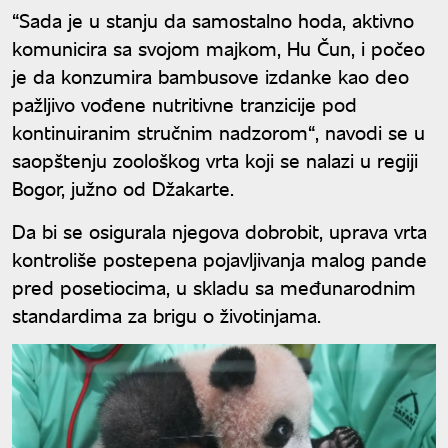
“Sada je u stanju da samostalno hoda, aktivno
komunicira sa svojom majkom, Hu Čun, i počeo
je da konzumira bambusove izdanke kao deo
pažljivo vođene nutritivne tranzicije pod
kontinuiranim stručnim nadzorom“, navodi se u
saopštenju zoološkog vrta koji se nalazi u regiji
Bogor, južno od Džakarte.
Da bi se osigurala njegova dobrobit, uprava vrta
kontroliše postepena pojavljivanja malog pande
pred posetiocima, u skladu sa međunarodnim
standardima za brigu o životinjama.