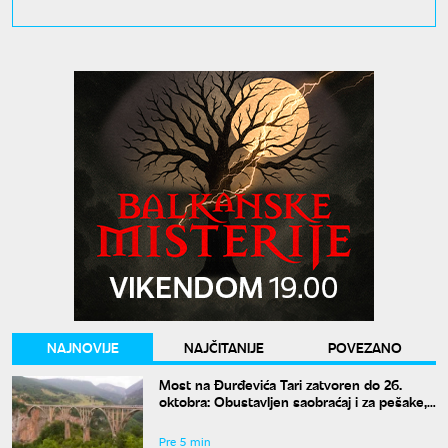
NAJNOVIJE
NAJČITANIJE
POVEZANO
Most na Đurđevića Tari zatvoren do 26.
oktobra: Obustavljen saobraćaj i za pešake,
ovo je alternativni pravac
Pre 5 min