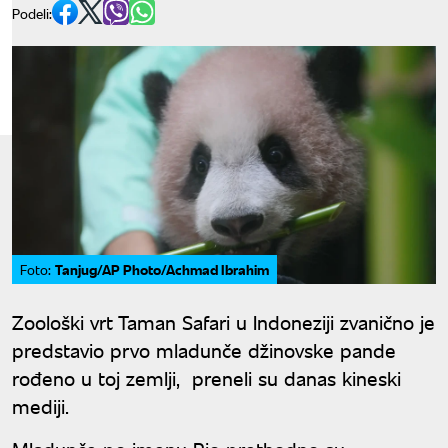
Podeli:
Tanjug/AP Photo/Achmad Ibrahim
Foto:
Zoološki vrt Taman Safari u Indoneziji zvanično je
predstavio prvo mladunče džinovske pande
rođeno u toj zemlji, preneli su danas kineski
mediji.