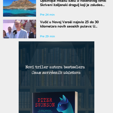
Upoznajte mitsku Itaku iz Nolanovog filma:
Skriveni italijanski dragulj koji je zaludeo
svet
Pre 24 min
Vučić u Novoj Varoši najavio 25 do 30
kilometara novih seoskih puteva: U
asfaltiranje stiže do osam miliona evra
Pre 29 min