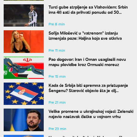
Turci gube strpljenje sa Vlahovićem: Srbin
ima 48 sati da prihvati ponudu od 50
miliona evra
Pre 8 min
Sofija Milošević u "vatrenom" izdanju
izmenjala poze: Haljina koja sve otkriva
Pre 11 min
Pao dogovor: Iran i Oman usaglasili novu
mapu plovidbe kroz Ormuski moreuz
Pre 15 min
Kada će Srbija biti spremna za pristupanje
Šengenu? Starović objavio šta je cilj
Beograda
Pre 21 min
Velike promene u ukrajinskoj vojsci: Zelenski
najavio nastavak čistke u vojnom vrhu
Pre 23 min