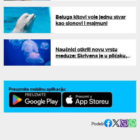
pasa
Beluga kitovi vole jednu stvar
kao slonovi i majmuni
Naučnici otkrili novu vrstu
meduze: Skrivena je u plićaku, a
njen otrov ubija za samo
nekoliko minuta
Preuzmite mobilnu aplikaciju:
Podeli: