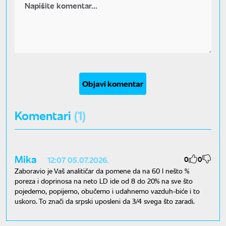
Objavi komentar
Komentari
(1)
Mika
0
0
12:07 05.07.2026.
Zaboravio je Vaš analitičar da pomene da na 60 l nešto %
poreza i doprinosa na neto LD ide od 8 do 20% na sve što
pojedemo, popijemo, obučemo i udahnemo vazduh-biće i to
uskoro. To znači da srpski uposleni da 3/4 svega što zaradi.