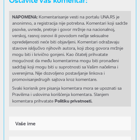
NAPOMENA:
Komentarisanje vesti na portalu UNA.RS je
anonimno, a registracija nije potrebna. Komentari koji sadrže
psovke, uvrede, pretnje i govor mržnje na nacionalnoj,
verskoj, rasnoj osnovi ili povodom nečije seksualne
opredeljenosti neće biti objavljeni. Komentari odražavaju
stavove isključivo njihovih autora, koji zbog govora mržnje
mogu biti i krivično gonjeni. Kao čitatelj prihvatate
mogućnost da među komentarima mogu biti pronađeni
sadržaji koji mogu biti u suprotnosti sa Vašim načelima i
uverenjima. Nije dozvoljeno postavljanje linkova i
promovisanjedrugih sajtova kroz komentare.
Svaki korisnik pre pisanja komentara mora se upoznati sa
Pravilima i uslovima korišćenja komentara. Slanjem
Politiku privatnosti.
komentara prihvatate