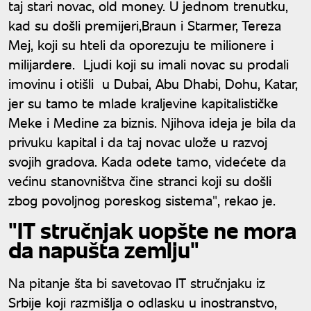
taj stari novac, old money. U jednom trenutku,
kad su došli premijeri,Braun i Starmer, Tereza
Mej, koji su hteli da oporezuju te milionere i
milijardere. Ljudi koji su imali novac su prodali
imovinu i otišli u Dubai, Abu Dhabi, Dohu, Katar,
jer su tamo te mlade kraljevine kapitalističke
Meke i Medine za biznis. Njihova ideja je bila da
privuku kapital i da taj novac ulože u razvoj
svojih gradova. Kada odete tamo, videćete da
većinu stanovništva čine stranci koji su došli
zbog povoljnog poreskog sistema", rekao je.
"IT stručnjak uopšte ne mora
da napušta zemlju"
Na pitanje šta bi savetovao IT stručnjaku iz
Srbije koji razmišlja o odlasku u inostranstvo,