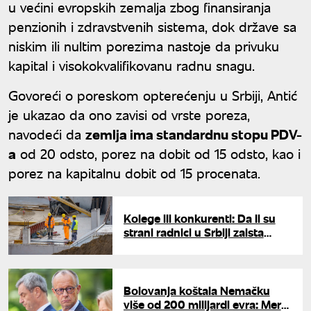
u većini evropskih zemalja zbog finansiranja
penzionih i zdravstvenih sistema, dok države sa
niskim ili nultim porezima nastoje da privuku
kapital i visokokvalifikovanu radnu snagu.
Govoreći o poreskom opterećenju u Srbiji, Antić
je ukazao da ono zavisi od vrste poreza,
navodeći da
zemlja ima standardnu stopu PDV-
a
od 20 odsto, porez na dobit od 15 odsto, kao i
porez na kapitalnu dobit od 15 procenata.
Kolege ili konkurenti: Da li su
strani radnici u Srbiji zaista
jeftiniji od domaćih?
Bolovanja koštala Nemačku
više od 200 milijardi evra: Merc