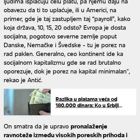
ljudima isplaćuju celu platu, pa njemu daju na
obavezu da ti to uplaćuje, ili u Americi, na
primer, gde je taj zastupljem taj “payroll”, kako
koja država, 10, 15, 20 odsto? Evropa je dosta
socijalna, pogotovo severne zemlje poput
Danske, Nemačke i Švedske - tu je porez na
rad paklen. Generalno, ceo kontinent ide ka
socijalnom kapitalizmu gde se rad brutalno
oporezuje, dok je porez na kapital minimalan",
rekao je Antić.
Razlika u platama veća od
180.000 dinara: Ko u Srbiji
zarađuje najviše, a ko
najmanje?
On smatra da je upravo
pronalaženje
ravnoteže između visokih poreskih prihoda i