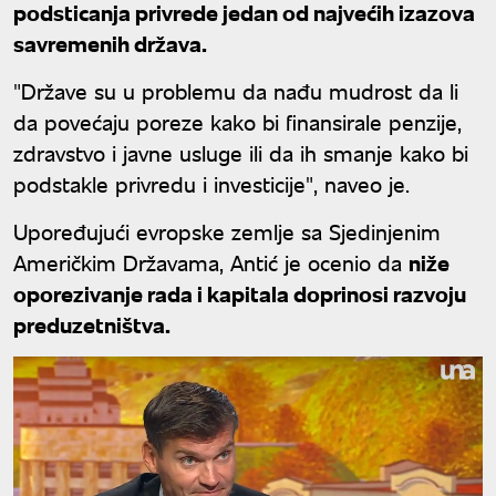
podsticanja privrede jedan od najvećih izazova
savremenih država.
"Države su u problemu da nađu mudrost da li
da povećaju poreze kako bi finansirale penzije,
zdravstvo i javne usluge ili da ih smanje kako bi
podstakle privredu i investicije", naveo je.
Upoređujući evropske zemlje sa Sjedinjenim
Američkim Državama, Antić je ocenio da
niže
oporezivanje rada i kapitala doprinosi razvoju
preduzetništva.