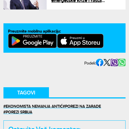
energetske krize i rasta
troškova života": Ministar Mali o
ciljevima novog paketa mera
Preuzmite mobilnu aplikaciju:
Podeli:
TAGOVI
EKONOMISTA NEMANJA ANTIĆ
POREZI NA ZARADE
POREZI SRBIJA
Ostavite Vaš komentar: