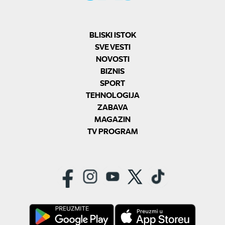
BLISKI ISTOK
SVE VESTI
NOVOSTI
BIZNIS
SPORT
TEHNOLOGIJA
ZABAVA
MAGAZIN
TV PROGRAM