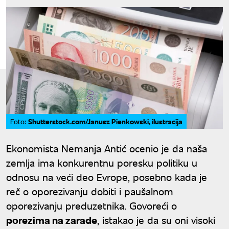
Shutterstock.com/Janusz Pienkowski, ilustracija
Foto:
Ekonomista Nemanja Antić ocenio je da naša
zemlja ima konkurentnu poresku politiku u
odnosu na veći deo Evrope, posebno kada je
reč o oporezivanju dobiti i paušalnom
oporezivanju preduzetnika. Govoreći o
porezima na zarade
, istakao je da su oni visoki