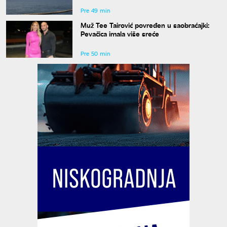
Pre 49 min
Muž Tee Tairović povređen u saobraćajki:
Pevačica imala više sreće
Pre 50 min