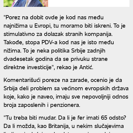
najavio stroža pravila
"Porez na dobit ovde je kod nas među
najnižima u Evropi, tu moramo biti iskreni. To je
stimulativno za dolazak stranih kompanija.
Takođe, stopa PDV-a kod nas je isto među
nižima. To je neka politika Srbije zadnjih
dvadesetak godina da se privuku strane
direktne investicije", rekao je Antić.
Komentarišući poreze na zarade, ocenio je da
Srbija deli problem sa većinom evropskih država
koje, kako je naveo, imaju sve nepovoljniji odnos
broja zaposlenih i penzionera.
"Tu treba biti mudar. Da li je fer imati 65 odsto?
Da li možda, kao Britanija, u nekim slučajevima