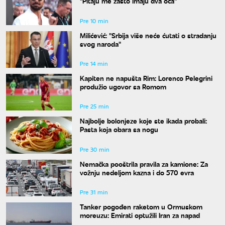
"Pitaju me zašto imaju dva oca"
Pre 10 min
Milićević: "Srbija više neće ćutati o stradanju
svog naroda"
Pre 14 min
Kapiten ne napušta Rim: Lorenco Pelegrini
produžio ugovor sa Romom
Pre 25 min
Najbolje bolonjeze koje ste ikada probali:
Pasta koja obara sa nogu
Pre 30 min
Nemačka pooštrila pravila za kamione: Za
vožnju nedeljom kazna i do 570 evra
Pre 31 min
Tanker pogođen raketom u Ormuskom
moreuzu: Emirati optužili Iran za napad