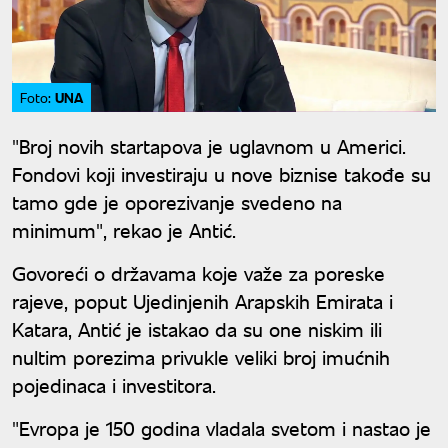
UNA
Foto:
"Broj novih startapova je uglavnom u Americi.
Fondovi koji investiraju u nove biznise takođe su
tamo gde je oporezivanje svedeno na
minimum", rekao je Antić.
Govoreći o državama koje važe za poreske
rajeve, poput Ujedinjenih Arapskih Emirata i
Katara, Antić je istakao da su one niskim ili
nultim porezima privukle veliki broj imućnih
pojedinaca i investitora.
"Evropa je 150 godina vladala svetom i nastao je