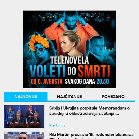
NAJNOVIJE
NAJČITANIJE
POVEZANO
Srbija i Ukrajina potpisale Memorandum o
saradnji u oblasti zdravlja životinja i
bezbednosti hrane
Pre 1 min
Riki Martin proslavio 18. rođendan blizanaca: