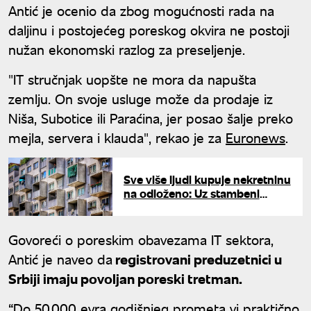
Antić je ocenio da zbog mogućnosti rada na
daljinu i postojećeg poreskog okvira ne postoji
nužan ekonomski razlog za preseljenje.
"IT stručnjak uopšte ne mora da napušta
zemlju. On svoje usluge može da prodaje iz
Niša, Subotice ili Paraćina, jer posao šalje preko
mejla, servera i klauda", rekao je za
Euronews
.
Sve više ljudi kupuje nekretninu
na odloženo: Uz stambeni
kredit popularna je i
starogradnja
Govoreći o poreskim obavezama IT sektora,
Antić je naveo da
registrovani preduzetnici u
Srbiji imaju povoljan poreski tretman.
“Do 50.000 evra godišnjeg prometa vi praktično