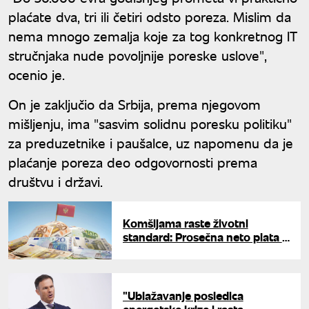
plaćate dva, tri ili četiri odsto poreza. Mislim da
nema mnogo zemalja koje za tog konkretnog IT
stručnjaka nude povoljnije poreske uslove",
ocenio je.
On je zaključio da Srbija, prema njegovom
mišljenju, ima "sasvim solidnu poresku politiku"
za preduzetnike i paušalce, uz napomenu da je
plaćanje poreza deo odgovornosti prema
društvu i državi.
Komšijama raste životni
standard: Prosečna neto plata u
Crnoj Gori porasla na 1.033 evra
"Ublažavanje posledica