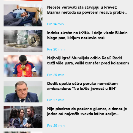
Nećete verovati šta stavljaju u krevet:
Bizarna metoda sa povrćem rešava problem
znojenja preko noći
Pre 14 min
Indeks straha na tržištu i dalje visok: Bitkoin
blago pao, itirijum nastavio rast
Pre 20 min
Najbolji igrač Mundijala odbio Real? Rodri
traži više para, veliki transfer pred kolapsom
Pre 25 min
Dodik uputio oštru poruku nemačkom
ambasadoru: "Ne lažite javnost u BiH"
Pre 27 min
Nije planirao da postane glumac, a danas je
jedna od najvećih zvezda latino serija:
Neverovatna priča Mišela Brauna
Pre 29 min