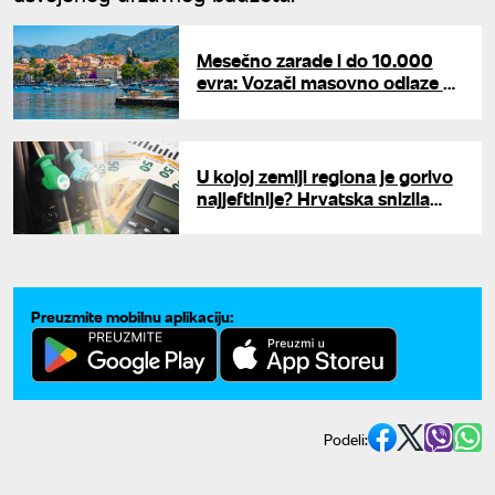
Mesečno zarade i do 10.000
evra: Vozači masovno odlaze na
Jadran, ali posao ima i drugu
stranu
U kojoj zemlji regiona je gorivo
najjeftinije? Hrvatska snizila
cene, evo gde je Srbija
Preuzmite mobilnu aplikaciju:
Podeli: