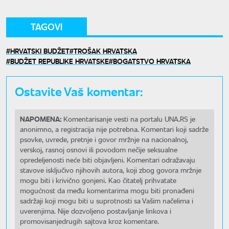
TAGOVI
HRVATSKI BUDŽET
TROŠAK HRVATSKA
BUDŽET REPUBLIKE HRVATSKE
BOGATSTVO HRVATSKA
Ostavite Vaš komentar:
NAPOMENA:
Komentarisanje vesti na portalu UNA.RS je
anonimno, a registracija nije potrebna. Komentari koji sadrže
psovke, uvrede, pretnje i govor mržnje na nacionalnoj,
verskoj, rasnoj osnovi ili povodom nečije seksualne
opredeljenosti neće biti objavljeni. Komentari odražavaju
stavove isključivo njihovih autora, koji zbog govora mržnje
mogu biti i krivično gonjeni. Kao čitatelj prihvatate
mogućnost da među komentarima mogu biti pronađeni
sadržaji koji mogu biti u suprotnosti sa Vašim načelima i
uverenjima. Nije dozvoljeno postavljanje linkova i
promovisanjedrugih sajtova kroz komentare.