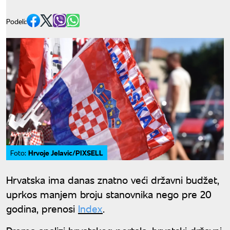
Podeli:
Hrvoje Jelavic/PIXSELL
Foto:
Hrvatska ima danas znatno veći državni budžet,
uprkos manjem broju stanovnika nego pre 20
godina, prenosi
Index
.