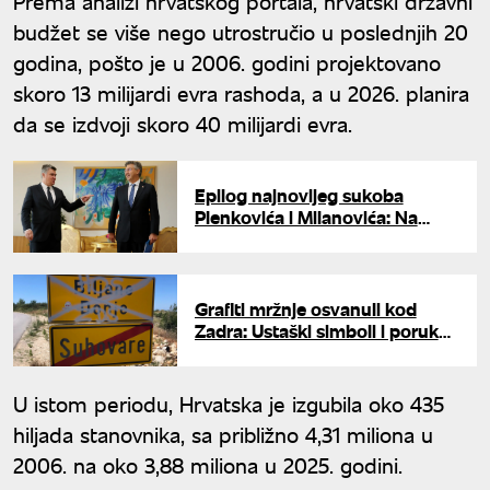
Prema analizi hrvatskog portala, hrvatski državni
budžet se više nego utrostručio u poslednjih 20
godina, pošto je u 2006. godini projektovano
skoro 13 milijardi evra rashoda, a u 2026. planira
da se izdvoji skoro 40 milijardi evra.
Epilog najnovijeg sukoba
Plenkovića i Milanovića: Na
vojnu paradu u Parizu ne idu
hrvatski vojnici, već policajci
Grafiti mržnje osvanuli kod
Zadra: Ustaški simboli i poruke
povezane sa "Olujom"
U istom periodu, Hrvatska je izgubila oko 435
hiljada stanovnika, sa približno 4,31 miliona u
2006. na oko 3,88 miliona u 2025. godini.