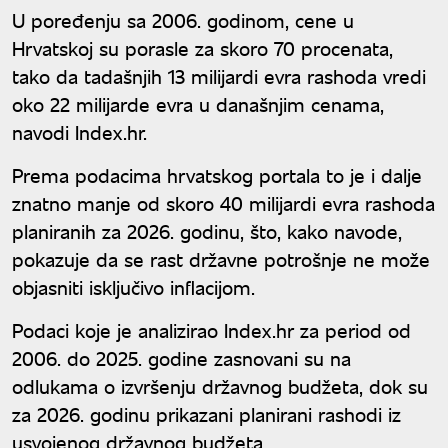
U poređenju sa 2006. godinom, cene u
Hrvatskoj su porasle za skoro 70 procenata,
tako da tadašnjih 13 milijardi evra rashoda vredi
oko 22 milijarde evra u današnjim cenama,
navodi Index.hr.
Prema podacima hrvatskog portala to je i dalje
znatno manje od skoro 40 milijardi evra rashoda
planiranih za 2026. godinu, što, kako navode,
pokazuje da se rast državne potrošnje ne može
objasniti isključivo inflacijom.
Podaci koje je analizirao Index.hr za period od
2006. do 2025. godine zasnovani su na
odlukama o izvršenju državnog budžeta, dok su
za 2026. godinu prikazani planirani rashodi iz
usvojenog državnog budžeta.