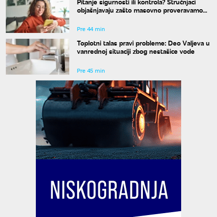
Pitanje sigurnosti ili kontrola? Stručnjaci
objašnjavaju zašto masovno proveravamo
ljude pre prvog dejta
Pre 44 min
Toplotni talas pravi probleme: Deo Valjeva u
vanrednoj situaciji zbog nestašice vode
Pre 45 min