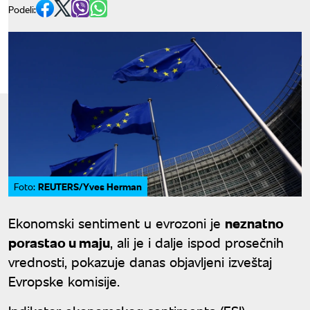
Podeli:
REUTERS/Yves Herman
Foto:
Ekonomski sentiment u evrozoni je
neznatno
porastao u maju
, ali je i dalje ispod prosečnih
vrednosti, pokazuje danas objavljeni izveštaj
Evropske komisije.