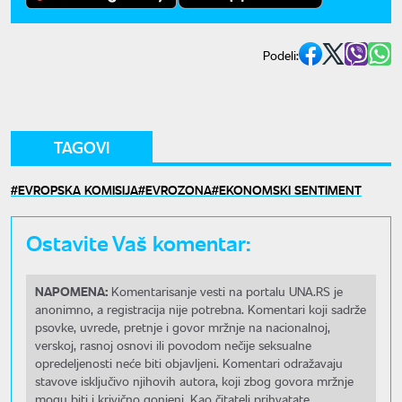
Podeli:
TAGOVI
EVROPSKA KOMISIJA
EVROZONA
EKONOMSKI SENTIMENT
Ostavite Vaš komentar:
NAPOMENA:
Komentarisanje vesti na portalu UNA.RS je
anonimno, a registracija nije potrebna. Komentari koji sadrže
psovke, uvrede, pretnje i govor mržnje na nacionalnoj,
verskoj, rasnoj osnovi ili povodom nečije seksualne
opredeljenosti neće biti objavljeni. Komentari odražavaju
stavove isključivo njihovih autora, koji zbog govora mržnje
mogu biti i krivično gonjeni. Kao čitatelj prihvatate