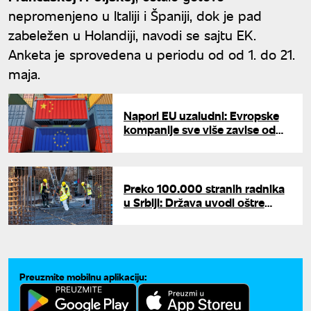
nepromenjeno u Italiji i Španiji, dok je pad
zabeležen u Holandiji, navodi se sajtu EK.
Anketa je sprovedena u periodu od od 1. do 21.
maja.
Napori EU uzaludni: Evropske
kompanije sve više zavise od
kineskih lanaca snabdevanja
Preko 100.000 stranih radnika
u Srbiji: Država uvodi oštre
kontrole i sprečava zloupotrebe
Preuzmite mobilnu aplikaciju: