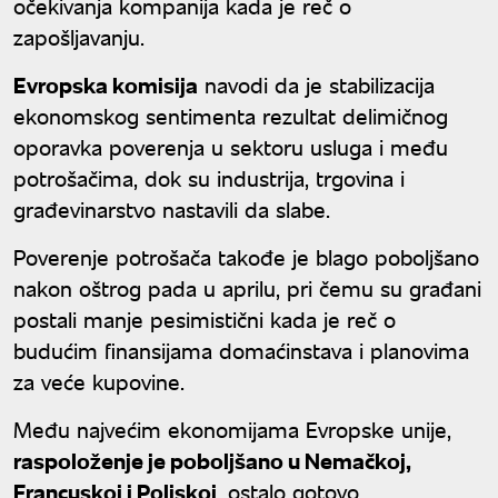
očekivanja kompanija kada je reč o
zapošljavanju.
Evropska komisija
navodi da je stabilizacija
ekonomskog sentimenta rezultat delimičnog
oporavka poverenja u sektoru usluga i među
potrošačima, dok su industrija, trgovina i
građevinarstvo nastavili da slabe.
Poverenje potrošača takođe je blago poboljšano
nakon oštrog pada u aprilu, pri čemu su građani
postali manje pesimistični kada je reč o
budućim finansijama domaćinstava i planovima
za veće kupovine.
Među najvećim ekonomijama Evropske unije,
raspoloženje je poboljšano u Nemačkoj,
Francuskoj i Poljskoj
, ostalo gotovo