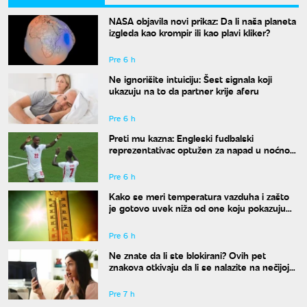
NASA objavila novi prikaz: Da li naša planeta
izgleda kao krompir ili kao plavi kliker?
Pre 6 h
Ne ignorišite intuiciju: Šest signala koji
ukazuju na to da partner krije aferu
Pre 6 h
Preti mu kazna: Engleski fudbalski
reprezentativac optužen za napad u noćnom
klubu
Pre 6 h
Kako se meri temperatura vazduha i zašto
je gotovo uvek niža od one koju pokazuju
naši termometri
Pre 6 h
Ne znate da li ste blokirani? Ovih pet
znakova otkivaju da li se nalazite na nečijoj
"crnoj listi"
Pre 7 h