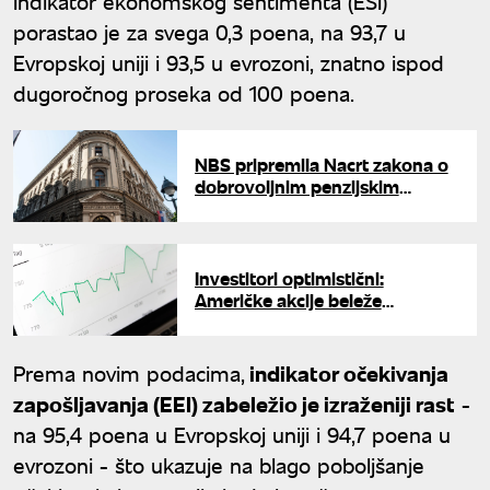
Indikator ekonomskog sentimenta (ESI)
porastao je za svega 0,3 poena, na 93,7 u
Evropskoj uniji i 93,5 u evrozoni, znatno ispod
dugoročnog proseka od 100 poena.
NBS pripremila Nacrt zakona o
dobrovoljnim penzijskim
fondovima: Primedbe se
dostavljaju do 5. juna
Investitori optimistični:
Američke akcije beleže
mešovite rezultate uprkos padu
cena nafte
Prema novim podacima,
indikator očekivanja
zapošljavanja (EEI) zabeležio je izraženiji rast
-
na 95,4 poena u Evropskoj uniji i 94,7 poena u
evrozoni - što ukazuje na blago poboljšanje