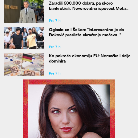
Zaradili 600.000 dolara, pa skoro
bankrotirali: Neverovatna ispovest Meta
Dejmona o paklu kroz koji je prošao
Pre 7 h
Oglasio se i Šelton: "Interesantno je da
Đoković predlaže skraćenje mečeva..."
Pre 7 h
Ko pokreće ekonomiju EU: Nemačka i dalje
dominira
Pre 7 h