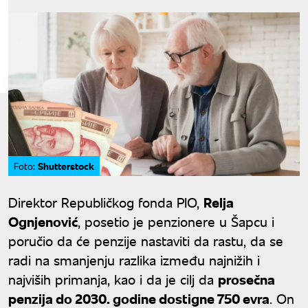
Shutterstock
Foto:
Direktor Republičkog fonda PIO,
Relja
Ognjenović
, posetio je penzionere u Šapcu i
poručio da će penzije nastaviti da rastu, da se
radi na smanjenju razlika između najnižih i
najviših primanja, kao i da je cilj da
prosečna
penzija do 2030. godine dostigne 750 evra
. On