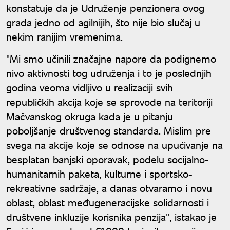
konstatuje da je Udruženje penzionera ovog
grada jedno od agilnijih, što nije bio slučaj u
nekim ranijim vremenima.
"Mi smo učinili značajne napore da podignemo
nivo aktivnosti tog udruženja i to je poslednjih
godina veoma vidljivo u realizaciji svih
republičkih akcija koje se sprovode na teritoriji
Mačvanskog okruga kada je u pitanju
poboljšanje društvenog standarda. Mislim pre
svega na akcije koje se odnose na upućivanje na
besplatan banjski oporavak, podelu socijalno-
humanitarnih paketa, kulturne i sportsko-
rekreativne sadržaje, a danas otvaramo i novu
oblast, oblast međugeneracijske solidarnosti i
društvene inkluzije korisnika penzija", istakao je