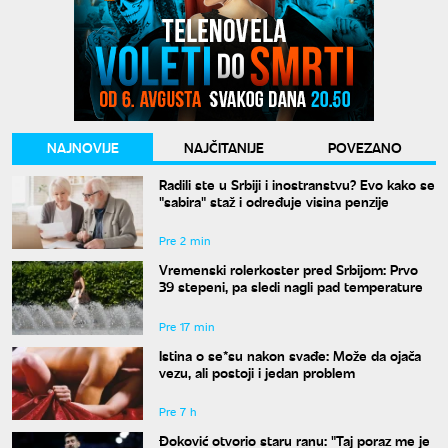
NAJNOVIJE
NAJČITANIJE
POVEZANO
Radili ste u Srbiji i inostranstvu? Evo kako se
"sabira" staž i određuje visina penzije
Pre 2 min
Vremenski rolerkoster pred Srbijom: Prvo
39 stepeni, pa sledi nagli pad temperature
Pre 17 min
Istina o se*su nakon svađe: Može da ojača
vezu, ali postoji i jedan problem
Pre 7 h
Đoković otvorio staru ranu: "Taj poraz me je