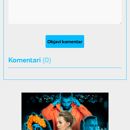
Objavi komentar
Komentari
(0)