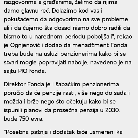
razgovorima s građanima, želimo da njima
damo glavnu reč. Dolazimo kod vas i
pokušaćemo da odgovorimo na sve probleme
ali i da čujemo šta dosad nismo dobro radili da
bismo to u narednom periodu poboljšali", rekao
je Ognjenović i dodao da menadžment Fonda
treba bude na usluzi penzionerima kako bi se
stvari mogle popravljati nabolje, navedeno je na
sajtu PIO fonda.
Direktor Fonda je i šabačkim penzionerima
poručio da će penzije rasti, više nego do sada i
možda i brže nego što očekuju kako bi se
ispunili planovi da prosečna penzija u 2030.
bude 750 evra.
"Posebna pažnja i dodatak biće usmereni ka