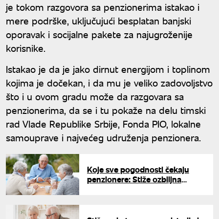
je tokom razgovora sa penzionerima istakao i
mere podrške, uključujući besplatan banjski
oporavak i socijalne pakete za najugroženije
korisnike.
Istakao je da je jako dirnut energijom i toplinom
kojima je dočekan, i da mu je veliko zadovoljstvo
što i u ovom gradu može da razgovara sa
penzionerima, da se i tu pokaže na delu timski
rad Vlade Republike Srbije, Fonda PIO, lokalne
samouprave i najvećeg udruženja penzionera.
Koje sve pogodnosti čekaju
penzionere: Stiže ozbiljna
finansijska pomoć do kraja
godine, ali to nije sve