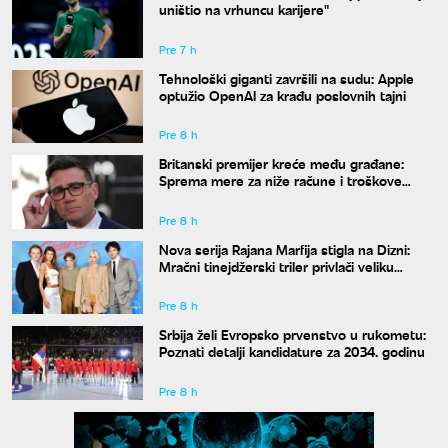
uništio na vrhuncu karijere"
Pre 7 h
Tehnološki giganti završili na sudu: Apple
optužio OpenAI za krađu poslovnih tajni
Pre 8 h
Britanski premijer kreće među građane:
Sprema mere za niže račune i troškove
života
Pre 8 h
Nova serija Rajana Marfija stigla na Dizni:
Mračni tinejdžerski triler privlači veliku
pažnju
Pre 8 h
Srbija želi Evropsko prvenstvo u rukometu:
Poznati detalji kandidature za 2034. godinu
Pre 8 h