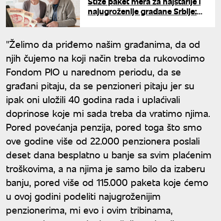
Stiže paket mera za najstarije i
najugroženije građane Srbije:
Vučić otkrio kada će biti
predstavljen
"Želimo da priđemo našim građanima, da od
njih čujemo na koji način treba da rukovodimo
Fondom PIO u narednom periodu, da se
građani pitaju, da se penzioneri pitaju jer su
ipak oni uložili 40 godina rada i uplaćivali
doprinose koje mi sada treba da vratimo njima.
Pored povećanja penzija, pored toga što smo
ove godine više od 22.000 penzionera poslali
deset dana besplatno u banje sa svim plaćenim
troškovima, a na njima je samo bilo da izaberu
banju, pored više od 115.000 paketa koje ćemo
u ovoj godini podeliti najugroženijim
penzionerima, mi evo i ovim tribinama,