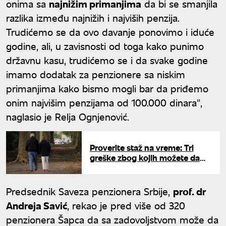
onima sa
najnižim primanjima
da bi se smanjila
razlika između najnižih i najviših penzija.
Trudićemo se da ovo davanje ponovimo i iduće
godine, ali, u zavisnosti od toga kako punimo
državnu kasu, trudićemo se i da svake godine
imamo dodatak za penzionere sa niskim
primanjima kako bismo mogli bar da priđemo
onim najvišim penzijama od 100.000 dinara",
naglasio je Relja Ognjenović.
Proverite staž na vreme: Tri
greške zbog kojih možete da
dobijete manju penziju
Predsednik Saveza penzionera Srbije,
prof. dr
Andreja Savić
, rekao je pred više od 320
penzionera Šapca da sa zadovoljstvom može da