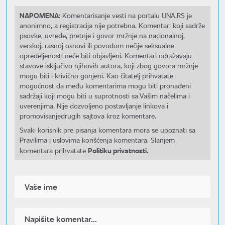
NAPOMENA:
Komentarisanje vesti na portalu UNA.RS je
anonimno, a registracija nije potrebna. Komentari koji sadrže
psovke, uvrede, pretnje i govor mržnje na nacionalnoj,
verskoj, rasnoj osnovi ili povodom nečije seksualne
opredeljenosti neće biti objavljeni. Komentari odražavaju
stavove isključivo njihovih autora, koji zbog govora mržnje
mogu biti i krivično gonjeni. Kao čitatelj prihvatate
mogućnost da među komentarima mogu biti pronađeni
sadržaji koji mogu biti u suprotnosti sa Vašim načelima i
uverenjima. Nije dozvoljeno postavljanje linkova i
promovisanjedrugih sajtova kroz komentare.
Svaki korisnik pre pisanja komentara mora se upoznati sa
Pravilima i uslovima korišćenja komentara. Slanjem
Politiku privatnosti.
komentara prihvatate