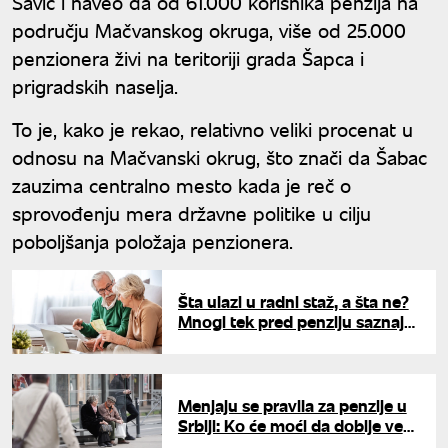
Savić i naveo da od 61.000 korisnika penzija na
području Mačvanskog okruga, više od 25.000
penzionera živi na teritoriji grada Šapca i
prigradskih naselja.
To je, kako je rekao, relativno veliki procenat u
odnosu na Mačvanski okrug, što znači da Šabac
zauzima centralno mesto kada je reč o
sprovođenju mera državne politike u cilju
poboljšanja položaja penzionera.
Šta ulazi u radni staž, a šta ne?
Mnogi tek pred penziju saznaju
šta država zaista priznaje
Menjaju se pravila za penzije u
Srbiji: Ko će moći da dobije veća
primanja?