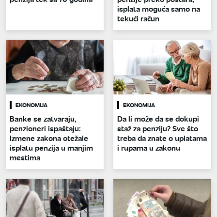
isplata moguća samo na
tekući račun
EKONOMIJA
EKONOMIJA
Banke se zatvaraju,
Da li može da se dokupi
penzioneri ispaštaju:
staž za penziju? Sve što
Izmene zakona otežale
treba da znate o uplatama
isplatu penzija u manjim
i rupama u zakonu
mestima