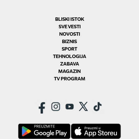
BLISKI ISTOK
SVE VESTI
NOVOSTI
BIZNIS
SPORT
TEHNOLOGIJA
ZABAVA
MAGAZIN
TV PROGRAM