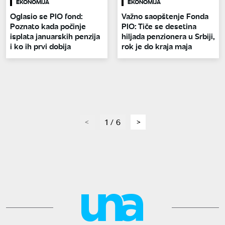
EKONOMIJA
EKONOMIJA
Oglasio se PIO fond:
Važno saopštenje Fonda
Poznato kada počinje
PIO: Tiče se desetina
isplata januarskih penzija
hiljada penzionera u Srbiji,
i ko ih prvi dobija
rok je do kraja maja
page
1 / 6
page