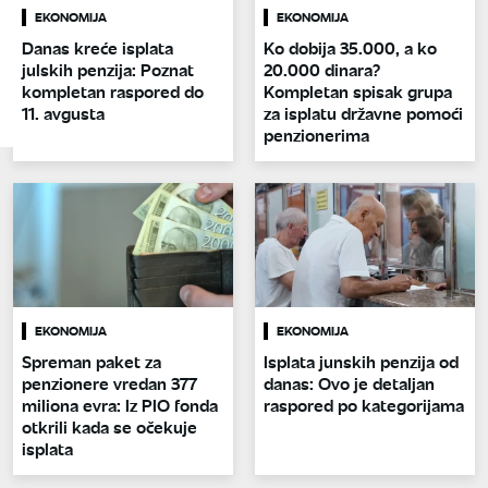
EKONOMIJA
EKONOMIJA
Danas kreće isplata
Ko dobija 35.000, a ko
julskih penzija: Poznat
20.000 dinara?
kompletan raspored do
Kompletan spisak grupa
11. avgusta
za isplatu državne pomoći
penzionerima
EKONOMIJA
EKONOMIJA
Spreman paket za
Isplata junskih penzija od
penzionere vredan 377
danas: Ovo je detaljan
miliona evra: Iz PIO fonda
raspored po kategorijama
otkrili kada se očekuje
isplata