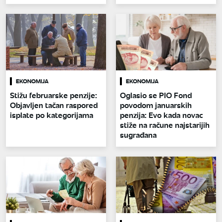
EKONOMIJA
EKONOMIJA
Stižu februarske penzije:
Oglasio se PIO Fond
Objavljen tačan raspored
povodom januarskih
isplate po kategorijama
penzija: Evo kada novac
stiže na račune najstarijih
sugrađana