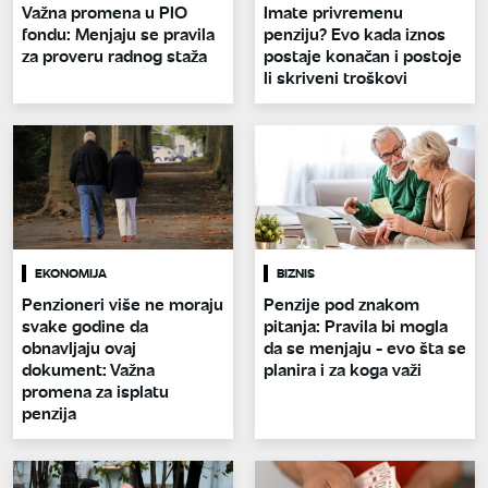
Važna promena u PIO
Imate privremenu
fondu: Menjaju se pravila
penziju? Evo kada iznos
za proveru radnog staža
postaje konačan i postoje
li skriveni troškovi
EKONOMIJA
BIZNIS
Penzioneri više ne moraju
Penzije pod znakom
svake godine da
pitanja: Pravila bi mogla
obnavljaju ovaj
da se menjaju - evo šta se
dokument: Važna
planira i za koga važi
promena za isplatu
penzija