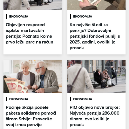
EKONOMIJA
EKONOMIJA
Objavljen raspored
Ko najviše štedi za
isplate martovskih
penziju? Dobrovoljni
penzija: Poznato kome
penzijski fondovi puniji u
prvo ležu pare na račun
2025. godini, ovoliki je
prosek
EKONOMIJA
EKONOMIJA
Počinje akcija podele
PIO objavio nove brojke:
paketa solidarne pomoći
Najveća penzija 286.000
širom Srbije: Proverite
dinara, evo koliki je
svoj iznos penzije
prosek