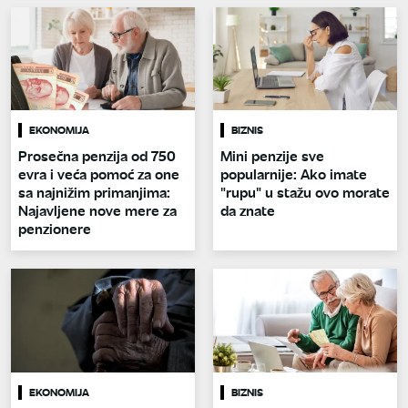
EKONOMIJA
BIZNIS
Prosečna penzija od 750
Mini penzije sve
evra i veća pomoć za one
popularnije: Ako imate
sa najnižim primanjima:
"rupu" u stažu ovo morate
Najavljene nove mere za
da znate
penzionere
EKONOMIJA
BIZNIS