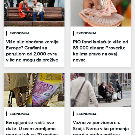
EKONOMIJA
EKONOMIJA
Više nije obećana zemlja
PIO fond isplaćuje više od
Evrope? Građani sa
85.000 dinara: Proverite
penzijom od 2.000 evra
ko ima pravo na ovaj
više ne mogu da prežive
novac
EKONOMIJA
EKONOMIJA
Evropljani će raditi sve
Važno za penzionere u
duže: U ovim zemljama
Srbiji: Nema više primanja
penzija tek sa 70 godina
penzije preko poštara,