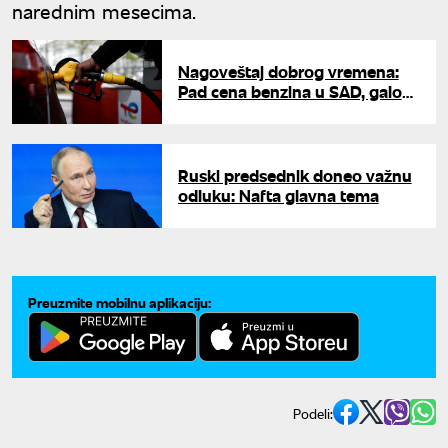
narednim mesecima.
Nagoveštaj dobrog vremena:
Pad cena benzina u SAD, galon
goriva manje od četiri dolara
Ruski predsednik doneo važnu
odluku: Nafta glavna tema
Preuzmite mobilnu aplikaciju:
Podeli: