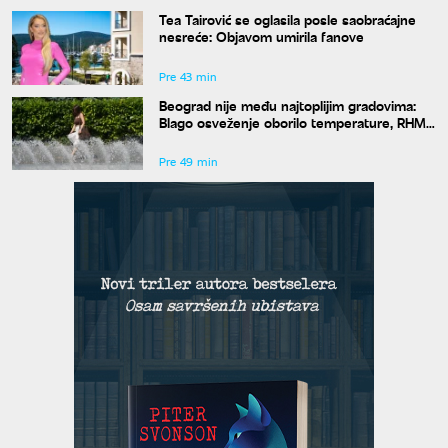
Tea Tairović se oglasila posle saobraćajne
nesreće: Objavom umirila fanove
Pre 43 min
Beograd nije među najtoplijim gradovima:
Blago osveženje oborilo temperature, RHMZ
najavljuje novi toplotni talas
Pre 49 min