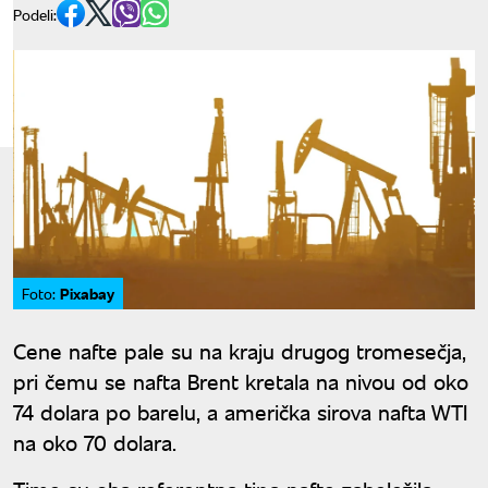
Podeli:
Pixabay
Foto:
Cene nafte pale su na kraju drugog tromesečja,
pri čemu se nafta Brent kretala na nivou od oko
74 dolara po barelu, a američka sirova nafta WTI
na oko 70 dolara.