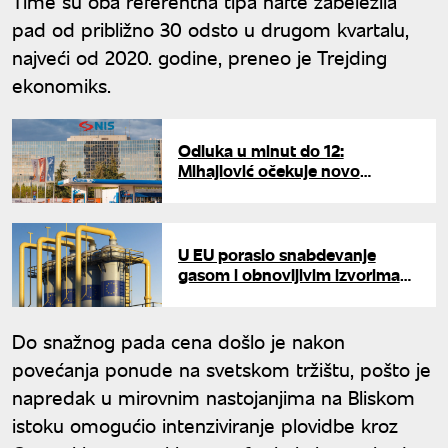
Time su oba referentna tipa nafte zabeležila
pad od približno 30 odsto u drugom kvartalu,
najveći od 2020. godine, preneo je Trejding
ekonomiks.
Odluka u minut do 12:
Mihajlović očekuje novo
produženje OFAK licence za NIS
U EU poraslo snabdevanje
gasom i obnovljivim izvorima
energije: Ugalj nastavio pad
Do snažnog pada cena došlo je nakon
povećanja ponude na svetskom tržištu, pošto je
napredak u mirovnim nastojanjima na Bliskom
istoku omogućio intenziviranje plovidbe kroz