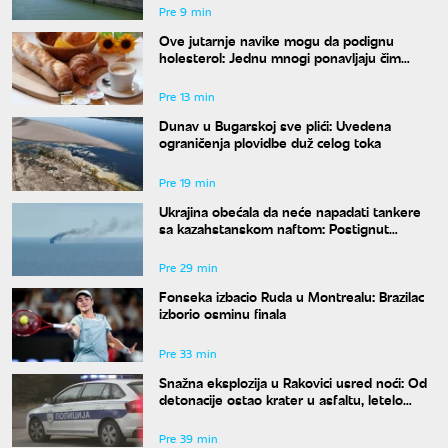
Pre 9 min
Ove jutarnje navike mogu da podignu
holesterol: Jednu mnogi ponavljaju čim
ustanu
Pre 13 min
Dunav u Bugarskoj sve plići: Uvedena
ograničenja plovidbe duž celog toka
Pre 19 min
Ukrajina obećala da neće napadati tankere
sa kazahstanskom naftom: Postignut
dogovor uz posredovanje SAD
Pre 29 min
Fonseka izbacio Ruda u Montrealu: Brazilac
izborio osminu finala
Pre 33 min
Snažna eksplozija u Rakovici usred noći: Od
detonacije ostao krater u asfaltu, letelo
staklo
Pre 39 min