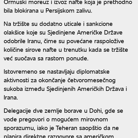
Ormuski moreuz i izvoz nafte koja je prethodno
bila blokirana u Persijskom zalivu.
Na tržište su dodatno uticale i sankcione
olakšice koje su Sjedinjene Američke Države
odobrile Iranu, čime su povećane raspoložive
količine sirove nafte u trenutku kada se tržište
već suočava sa rastom ponude.
Istovremeno se nastavljaju diplomatske
aktivnosti za okončanje četvoromesečnog
sukoba između Sjedinjenih Američkih Država i
Irana.
Delegacije dve zemlje borave u Dohi, gde se
vode pregovori o mogućem mirovnom
sporazumu, iako je Teheran saopštio da ne
planira direktne razgovore sa američkom