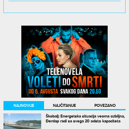
NAJNOVIJE
NAJČITANIJE
POVEZANO
Škobalj: Energetska situacija veoma ozbiljna,
Đerdap radi sa svega 20 odsto kapaciteta