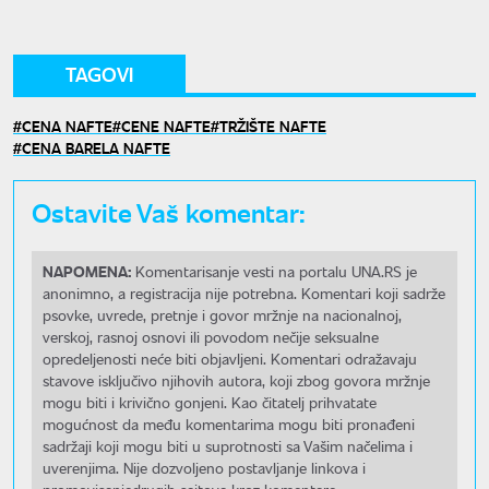
TAGOVI
CENA NAFTE
CENE NAFTE
TRŽIŠTE NAFTE
CENA BARELA NAFTE
Ostavite Vaš komentar:
NAPOMENA:
Komentarisanje vesti na portalu UNA.RS je
anonimno, a registracija nije potrebna. Komentari koji sadrže
psovke, uvrede, pretnje i govor mržnje na nacionalnoj,
verskoj, rasnoj osnovi ili povodom nečije seksualne
opredeljenosti neće biti objavljeni. Komentari odražavaju
stavove isključivo njihovih autora, koji zbog govora mržnje
mogu biti i krivično gonjeni. Kao čitatelj prihvatate
mogućnost da među komentarima mogu biti pronađeni
sadržaji koji mogu biti u suprotnosti sa Vašim načelima i
uverenjima. Nije dozvoljeno postavljanje linkova i