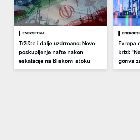
ENERGETIKA
ENERGETI
Tržište i dalje uzdrmano: Novo
Evropa 
poskupljenje nafte nakon
krizi: "
eskalacije na Bliskom istoku
goriva z