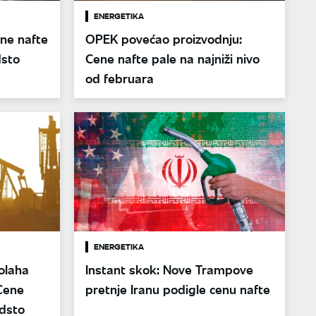
ENERGETIKA
ene nafte
OPEK povećao proizvodnju:
dsto
Cene nafte pale na najniži nivo
od februara
ENERGETIKA
olaha
Instant skok: Nove Trampove
 Cene
pretnje Iranu podigle cenu nafte
dsto