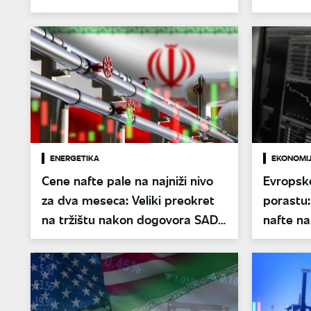
barela dnevno
ENERGETIKA
EKONOMI
Cene nafte pale na najniži nivo
Evropske
za dva meseca: Veliki preokret
porastu
na tržištu nakon dogovora SAD i
nafte na
Irana