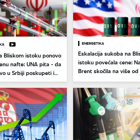
ENERGETIKA
KA
Eskalacija sukoba na Bl
a Bliskom istoku ponovo
istoku povećala cene: N
enu nafte: UNA pita - da
Brent skočila na više od
ivo u Srbiji poskupeti i
dolara
 nestašice?