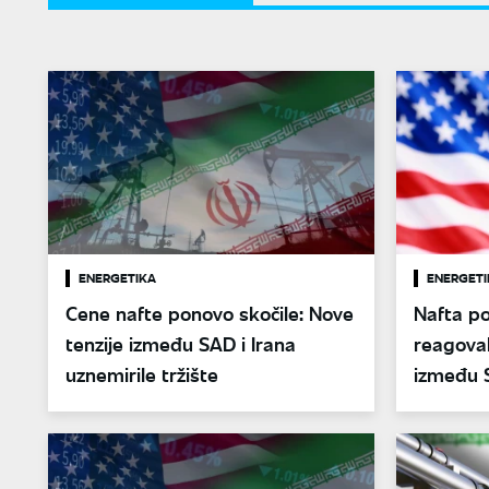
ENERGETIKA
ENERGETI
Cene nafte ponovo skočile: Nove
Nafta po
tenzije između SAD i Irana
reagova
uznemirile tržište
između S