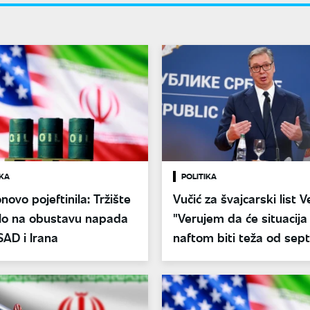
KA
POLITIKA
novo pojeftinila: Tržište
Vučić za švajcarski list V
lo na obustavu napada
"Verujem da će situacija
AD i Irana
naftom biti teža od se