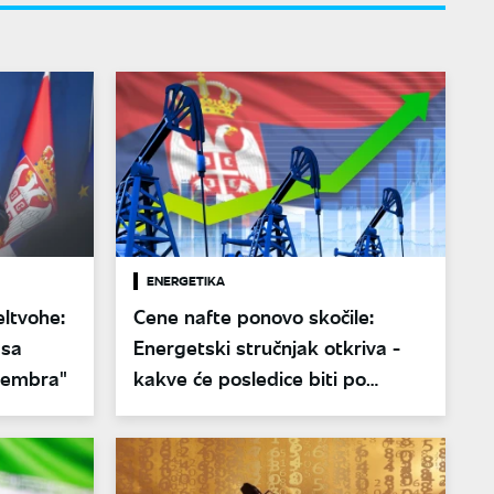
ENERGETIKA
eltvohe:
Cene nafte ponovo skočile:
 sa
Energetski stručnjak otkriva -
ptembra"
kakve će posledice biti po
Srbiju?