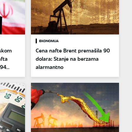
EKONOMIJA
iskom
Cena nafte Brent premašila 90
afta
dolara: Stanje na berzama
 94
alarmantno