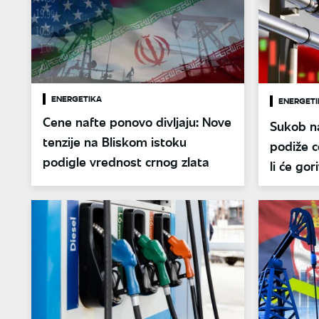
ENERGETIKA
ENERGETI
Cene nafte ponovo divljaju: Nove
Sukob n
tenzije na Bliskom istoku
podiže c
podigle vrednost crnog zlata
li će gor
prete li