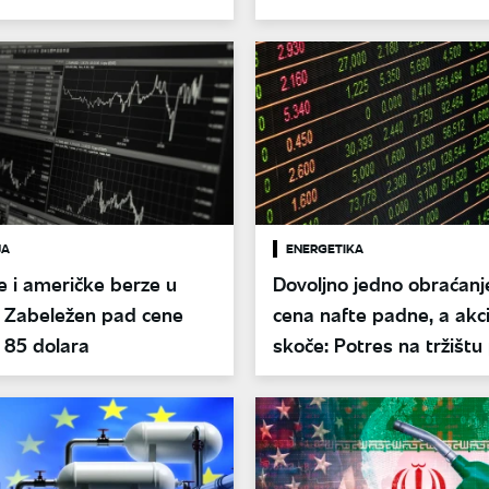
JA
ENERGETIKA
 i američke berze u
Dovoljno jedno obraćanj
: Zabeležen pad cene
cena nafte padne, a akci
 85 dolara
skoče: Potres na tržištu
američke odluke