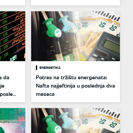
ENERGETIKA
e da
Potres na tržištu energenata:
je
Nafta najjeftinija u poslednja dva
 posle
meseca