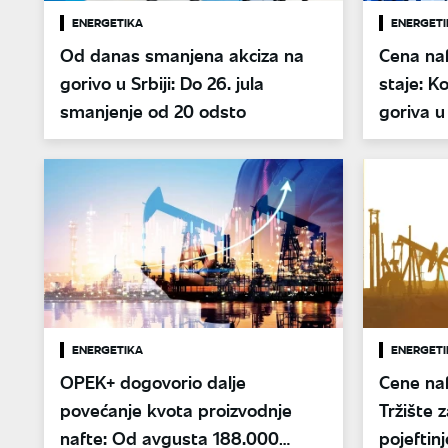
ENERGETIKA
ENERGETI
Od danas smanjena akciza na
Cena naf
gorivo u Srbiji: Do 26. jula
staje: Ko
smanjenje od 20 odsto
goriva u 
ENERGETIKA
ENERGETI
OPEK+ dogovorio dalje
Cene na
povećanje kvota proizvodnje
Tržište 
nafte: Od avgusta 188.000
pojeftin