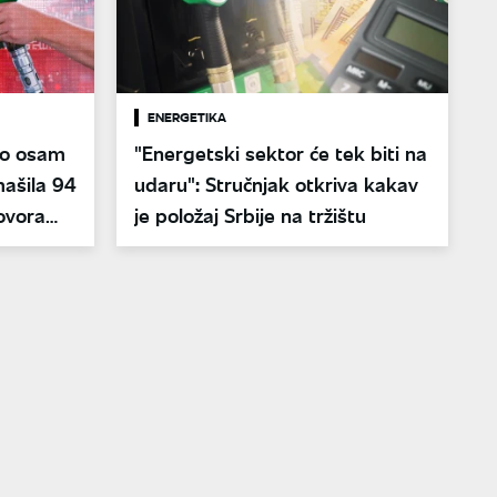
ENERGETIKA
ro osam
"Energetski sektor će tek biti na
ašila 94
udaru": Stručnjak otkriva kakav
ovora
je položaj Srbije na tržištu