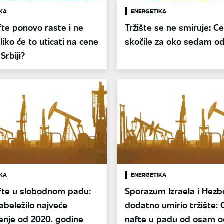
KA
ENERGETIKA
te ponovo raste i ne
Tržište se ne smiruje: C
liko će to uticati na cene
skočile za oko sedam o
Srbiji?
KA
ENERGETIKA
fte u slobodnom padu:
Sporazum Izraela i Hezb
zabeležilo najveće
dodatno umirio tržište:
jenje od 2020. godine
nafte u padu od osam o