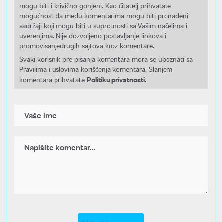
mogu biti i krivično gonjeni. Kao čitatelj prihvatate
mogućnost da među komentarima mogu biti pronađeni
sadržaji koji mogu biti u suprotnosti sa Vašim načelima i
uverenjima. Nije dozvoljeno postavljanje linkova i
promovisanjedrugih sajtova kroz komentare.
Svaki korisnik pre pisanja komentara mora se upoznati sa
Pravilima i uslovima korišćenja komentara. Slanjem
Politiku privatnosti.
komentara prihvatate