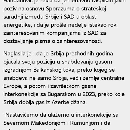
poziv na osnovu Sporazuma o strateškoj
saradnji između Srbije i SAD u oblasti
energetike, i da je prošle nedelje istekao rok
zainteresovanim kompanijama iz SAD za
dostavljanje pisma o zainteresovanosti.
Naglasila je i da je Srbija prethodnih godina
ojačala svoju poziciju u snabdevanju gasom
izgradnjom Balkanskog toka, preko kojeg se
snabdeva ne samo Srbija, već i zemlje centralne
Evrope, a potom i završetkom gasne
interkonekcije sa Bugarskom u 2023, preko koje
Srbija dobija gas iz Azerbejdžana.
"Nastavićemo da ulažemo u interkonekcije sa
Severnom Makedonijom i Rumunijom i da