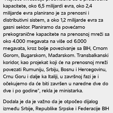
kapacitete, oko 6,5 milijardi evra, oko 2,4
milijarde evra planirano je za prenosni i
distributivni sistem, a oko 1,2 milijarde evra za
gasni sektor. Planiramo da povećamo
prekogranične kapacitete na prenosnoj mreži sa
oko 4.000 megavata na više od 6.000
megavata, kroz bolje povezivanje sa BIH, Crnom
Gorom, Bugarskom, Mađarskom. Transbalkanski
koridor, kao projekat koji će na prenosnoj mreži
povezati Rumuniju, Srbiju, Bosnu i Hercegovinu,
Crnu Goru i dalje ka Italiji, u završnoj fazi je i
očekujemo da će biti završen u naredne dve do
dve i po godine", rekla je ministarka.
Dodala je da je važno da je otpočeo dijalog
između Srbije, Republike Srpske i Federacije BIH