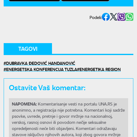
Podeli:
TAGOVI
DUBRAVKA ĐEDOVIĆ HANDANOVIĆ
ENERGETSKA KONFERENCIJA TUZLA
ENERGETIKA REGION
Ostavite Vaš komentar:
NAPOMENA:
Komentarisanje vesti na portalu UNA.RS je
anonimno, a registracija nije potrebna. Komentari koji sadrže
psovke, uvrede, pretnje i govor mržnje na nacionalnoj,
verskoj, rasnoj osnovi ili povodom nečije seksualne
opredeljenosti neće biti objavljeni. Komentari odražavaju
stavove isključivo njihovih autora, koji zbog govora mržnje