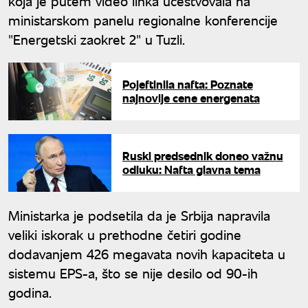
koja je putem video linka učestvovala na
ministarskom panelu regionalne konferencije
"Energetski zaokret 2" u Tuzli.
Pojeftinila nafta: Poznate
najnovije cene energenata
Ruski predsednik doneo važnu
odluku: Nafta glavna tema
Ministarka je podsetila da je Srbija napravila
veliki iskorak u prethodne četiri godine
dodavanjem 426 megavata novih kapaciteta u
sistemu EPS-a, što se nije desilo od 90-ih
godina.