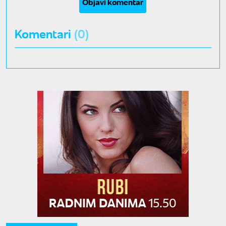
Objavi komentar
Komentari
(0)