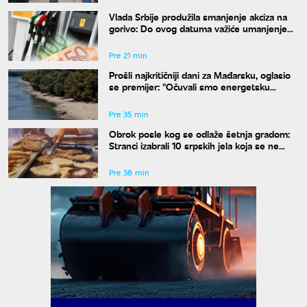
Vlada Srbije produžila smanjenje akciza na
gorivo: Do ovog datuma važiće umanjenje
od 20 odsto
Pre 21 min
Prošli najkritičniji dani za Mađarsku, oglasio
se premijer: "Očuvali smo energetsku
bezbednost"
Pre 35 min
Obrok posle kog se odlaže šetnja gradom:
Stranci izabrali 10 srpskih jela koja se ne
propuštaju u Beogradu
Pre 38 min