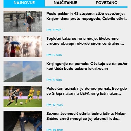
NAJNOVIJE
NAJČITANIJE
POVEZANO
Posle paklenih 42 stepena stiže osveženje:
Krajem dana prete nepogode, Čubrilo otkrio
kada se završava toplotni talas
Pre 3 min
Toplotni talas se ne smiruje: Ekstremne
vrućine obaraju rekorde širom centralne i
istočne Evrope
Pre 6 min
Kraj agonije na pomolu: Očekuje se da požar
kod Ušća bude uskoro lokalizovan
Pre 8 min
Polovičan učinak nije doneo pomak: Evo gde
se Srbija nalazi na UEFA rang listi nakon
mečeva Zvezde i Partizana u Evropi
Pre 17 min
Suzana Jovanović otkrila bolnu istinu: Nakon
Sašine smrti mnogi su joj okrenuli leđa:
"Nestali su"
Pre 18 min