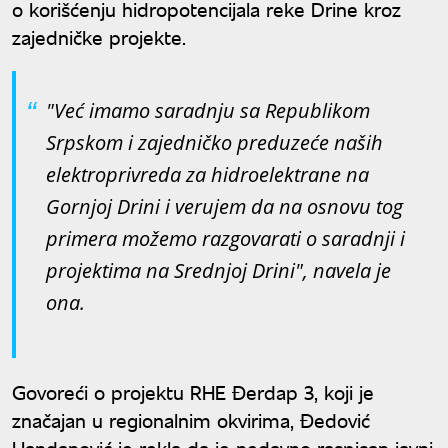
o korišćenju hidropotencijala reke Drine kroz
zajedničke projekte.
"Već imamo saradnju sa Republikom
Srpskom i zajedničko preduzeće naših
elektroprivreda za hidroelektrane na
Gornjoj Drini i verujem da na osnovu tog
primera možemo razgovarati o saradnji i
projektima na Srednjoj Drini", navela je
ona.
Govoreći o projektu RHE Đerdap 3, koji je
značajan u regionalnim okvirima, Đedović
Handanović je rekla da je nedavno raspisan javni