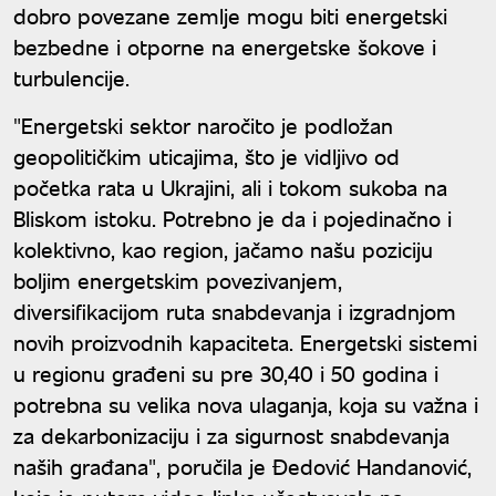
dobro povezane zemlje mogu biti energetski
bezbedne i otporne na energetske šokove i
turbulencije.
"Energetski sektor naročito je podložan
geopolitičkim uticajima, što je vidljivo od
početka rata u Ukrajini, ali i tokom sukoba na
Bliskom istoku. Potrebno je da i pojedinačno i
kolektivno, kao region, jačamo našu poziciju
boljim energetskim povezivanjem,
diversifikacijom ruta snabdevanja i izgradnjom
novih proizvodnih kapaciteta. Energetski sistemi
u regionu građeni su pre 30,40 i 50 godina i
potrebna su velika nova ulaganja, koja su važna i
za dekarbonizaciju i za sigurnost snabdevanja
naših građana", poručila je Đedović Handanović,