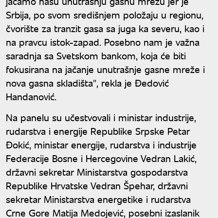
jačamo našu unutrašnju gasnu mrežu jer je
Srbija, po svom središnjem položaju u regionu,
čvorište za tranzit gasa sa juga ka severu, kao i
na pravcu istok-zapad. Posebno nam je važna
saradnja sa Svetskom bankom, koja će biti
fokusirana na jačanje unutrašnje gasne mreže i
nova gasna skladišta", rekla je Đedović
Handanović.
Na panelu su učestvovali i ministar industrije,
rudarstva i energije Republike Srpske Petar
Đokić, ministar energije, rudarstva i industrije
Federacije Bosne i Hercegovine Vedran Lakić,
državni sekretar Ministarstva gospodarstva
Republike Hrvatske Vedran Špehar, državni
sekretar Ministarstva energetike i rudarstva
Crne Gore Matija Medojević, posebni izaslanik