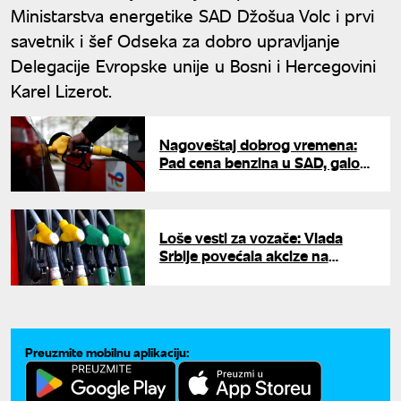
Ministarstva energetike SAD Džošua Volc i prvi
savetnik i šef Odseka za dobro upravljanje
Delegacije Evropske unije u Bosni i Hercegovini
Karel Lizerot.
Nagoveštaj dobrog vremena:
Pad cena benzina u SAD, galon
goriva manje od četiri dolara
Loše vesti za vozače: Vlada
Srbije povećala akcize na
gorivo, evo novih iznosa za
dizel i benzin
Preuzmite mobilnu aplikaciju: