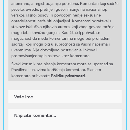
anonimno, a registracija nije potrebna. Komentari koji sadrže
psovke, uvrede, pretnje i govor mržnje na nacionalnoj,
verskoj, rasnoj osnovi ili povodom nečije seksualne
opredeljenosti neće biti objavljeni. Komentari odražavaju
stavove isključivo njihovih autora, koji zbog govora mržnje
mogu biti i krivično gonjeni. Kao čitatelj prihvatate
mogućnost da među komentarima mogu biti pronađeni
sadržaji koji mogu biti u suprotnosti sa Vašim načelima i
uverenjima. Nije dozvoljeno postavljanje linkova i
promovisanjedrugih sajtova kroz komentare.
Svaki korisnik pre pisanja komentara mora se upoznati sa
Pravilima i uslovima korišćenja komentara. Slanjem
Politiku privatnosti.
komentara prihvatate