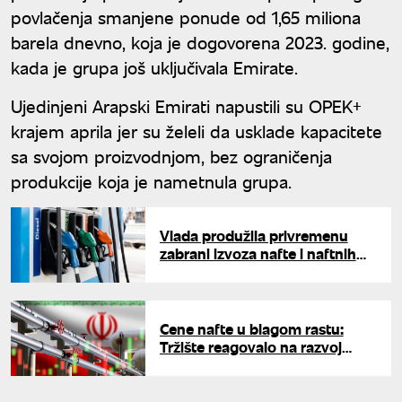
povlačenja smanjene ponude od 1,65 miliona
barela dnevno, koja je dogovorena 2023. godine,
kada je grupa još uključivala Emirate.
Ujedinjeni Arapski Emirati napustili su OPEK+
krajem aprila jer su želeli da usklade kapacitete
sa svojom proizvodnjom, bez ograničenja
produkcije koja je nametnula grupa.
Vlada produžila privremenu
zabrani izvoza nafte i naftnih
derivata do 31. jula
Cene nafte u blagom rastu:
Tržište reagovalo na razvoj
pregovora SAD i Irana