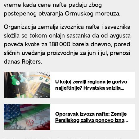
vreme kada cene nafte padaju zbog
postepenog otvaranja Ormuskog moreuza.
Organizacija zemalja izvoznica nafte i saveznika
složila se tokom onlajn sastanka da od avgusta
poveća kvote za 188.000 barela dnevno, pored
sličnih uvećanja proizvodnje za jun i jul, prenosi
danas Rojters.
U kojoj zemlji regiona je gorivo
najjeftinije? Hrvatska snizila
cene, evo gde je Srbija
Oporavak izvoza nafte: Zemlje
Persijskog zaliva ponovo iznad
10 miliona barela dnevno