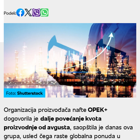
Podeli:
Shutterstock
Foto:
Organizacija proizvođača nafte
OPEK+
dogovorila je
dalje povećanje kvota
proizvodnje od avgusta
, saopštila je danas ova
grupa, usled čega raste globalna ponuda u