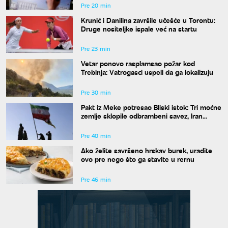
Pre 20 min
Krunić i Danilina završile učešće u Torontu:
Druge nositeljke ispale već na startu
Pre 23 min
Vetar ponovo rasplamsao požar kod
Trebinja: Vatrogasci uspeli da ga lokalizuju
Pre 30 min
Pakt iz Meke potresao Bliski istok: Tri moćne
zemlje sklopile odbrambeni savez, Iran
poziva na jedinstvo
Pre 40 min
Ako želite savršeno hrskav burek, uradite
ovo pre nego što ga stavite u rernu
Pre 46 min