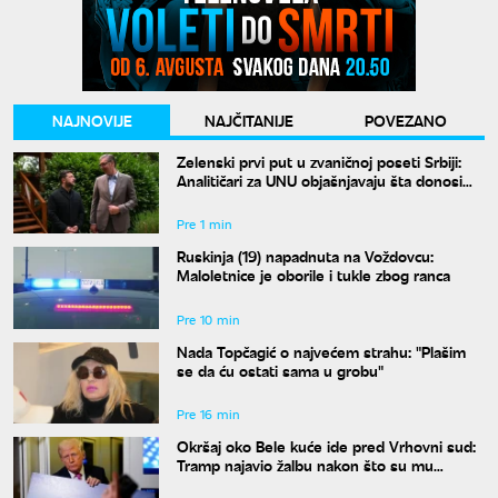
NAJNOVIJE
NAJČITANIJE
POVEZANO
Zelenski prvi put u zvaničnoj poseti Srbiji:
Analitičari za UNU objašnjavaju šta donosi
susret u Beogradu i kako će reagovati
Moskva
Pre 1 min
Ruskinja (19) napadnuta na Voždovcu:
Maloletnice je oborile i tukle zbog ranca
Pre 10 min
Nada Topčagić o najvećem strahu: "Plašim
se da ću ostati sama u grobu"
Pre 16 min
Okršaj oko Bele kuće ide pred Vrhovni sud:
Tramp najavio žalbu nakon što su mu
blokirani radovi