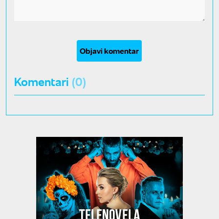
Objavi komentar
Komentari
(0)