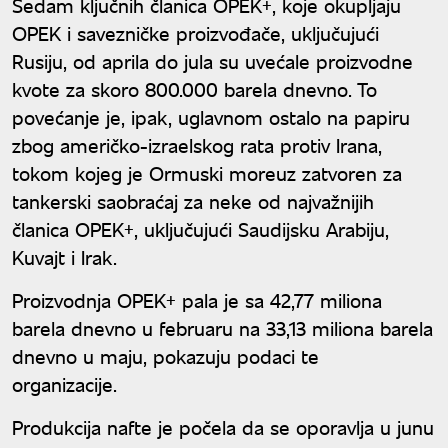
Sedam ključnih članica OPEK+, koje okupljaju
OPEK i savezničke proizvođače, uključujući
Rusiju, od aprila do jula su uvećale proizvodne
kvote za skoro 800.000 barela dnevno. To
povećanje je, ipak, uglavnom ostalo na papiru
zbog američko-izraelskog rata protiv Irana,
tokom kojeg je Ormuski moreuz zatvoren za
tankerski saobraćaj za neke od najvažnijih
članica OPEK+, uključujući Saudijsku Arabiju,
Kuvajt i Irak.
Proizvodnja OPEK+ pala je sa 42,77 miliona
barela dnevno u februaru na 33,13 miliona barela
dnevno u maju, pokazuju podaci te
organizacije.
Produkcija nafte je počela da se oporavlja u junu