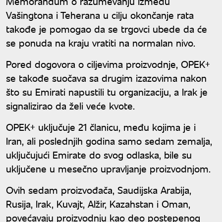
Memorandum o razumevanju između
Vašingtona i Teherana u cilju okončanje rata
takođe je pomogao da se trgovci ubede da će
se ponuda na kraju vratiti na normalan nivo.
Pored dogovora o ciljevima proizvodnje, OPEK+
se takođe suočava sa drugim izazovima nakon
što su Emirati napustili tu organizaciju, a Irak je
signalizirao da želi veće kvote.
OPEK+ uključuje 21 članicu, među kojima je i
Iran, ali poslednjih godina samo sedam zemalja,
uključujući Emirate do svog odlaska, bile su
uključene u mesečno upravljanje proizvodnjom.
Ovih sedam proizvođača, Saudijska Arabija,
Rusija, Irak, Kuvajt, Alžir, Kazahstan i Oman,
povećavaju proizvodnju kao deo postepenog