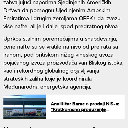
zahvaljujući naporima Sjedinjenih Američkih
Država da pomognu Ujedinjenim Arapskim
Emiratima i drugim zemljama OPEK+ da izvezu
više nafte, ali je i dalje ispod predratnog nivoa.
Uprkos stalnim poremećajima u snabdevanju,
cene nafte su se vratile na nivo od pre rata sa
Iranom, pod pritiskom nižeg kineskog uvoza,
pojačanog izvoza proizvođača van Bliskog istoka,
kao i rekordnog globalnog objavljivanja
strateških zaliha koje je koordinirala
Međunarodna energetska agencija.
Analitičar Barac o prodaji NIS-a:
"Kratkoročno produženje
licenci ne ukazuje da su
pregovori pri kraju"