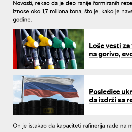
Novosti, rekao da je deo ranije formiranih re
iznose oko 1,7 miliona tona, što je, kako je nav
godine.
Loše vesti za
na gorivo, evo
Posledice ukr
da izdrži sa 
On je istakao da kapaciteti rafinerija rade na