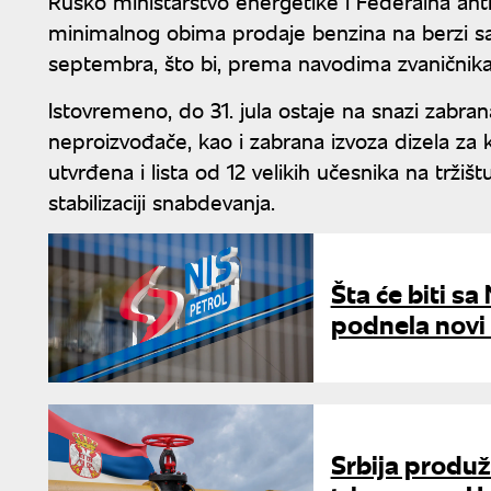
Rusko ministarstvo energetike i Federalna ant
minimalnog obima prodaje benzina na berzi sa
septembra, što bi, prema navodima zvaničnika, 
Istovremeno, do 31. jula ostaje na snazi zabra
neproizvođače, kao i zabrana izvoza dizela za
utvrđena i lista od 12 velikih učesnika na tržiš
stabilizaciji snabdevanja.
Šta će biti s
podnela novi
Srbija produž