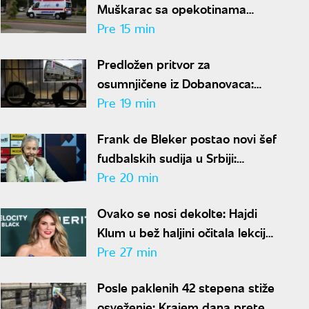
Muškarac sa opekotinama
primljen na intenzivnu negu
Pre 15 min
Predložen pritvor za
osumnjičene iz Dobanovaca:
Branili se ćutanjem o 85
Pre 19 min
kilograma narkotika
Frank de Bleker postao novi šef
fudbalskih sudija u Srbiji:
"Nisam povezan ni sa jednim
Pre 20 min
klubom"
Ovako se nosi dekolte: Hajdi
Klum u bež haljini očitala lekciju
iz stila, mreže se usijale od
Pre 27 min
komentara
Posle paklenih 42 stepena stiže
osveženje: Krajem dana prete