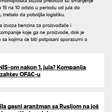
imonopolska služba predložili su smanjenje
 15 na 10 odsto u periodu od jula do
trebalo da poboljša logistiku.
na izvoza benzina za proizvođače i
 kompanije koje ga ne proizvode, dok je
tu sa kojima će biti potpisani sporazumi o
a NIS-om nakon 1. jula? Kompanija
 zahtev OFAC-u
ila gasni aranžman sa Rusijom na još