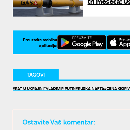
tri meseca: U
Preuzmite mobilnu
aplikaciju:
TAGOVI
RAT U UKRAJINI
VLADIMIR PUTIN
RUSKA NAFTA
CENA GORIV
Ostavite Vaš komentar: