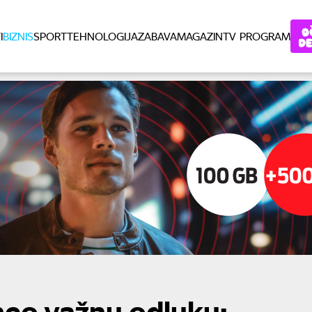
I
BIZNIS
SPORT
TEHNOLOGIJA
ZABAVA
MAGAZIN
TV PROGRAM
neo važnu odluku: