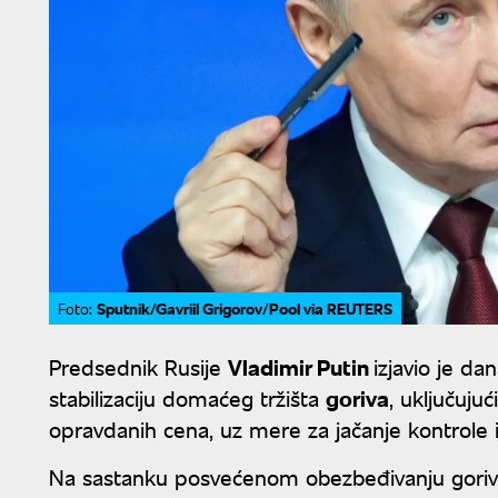
Sputnik/Gavriil Grigorov/Pool via REUTERS
Foto:
Predsednik Rusije
Vladimir Putin
izjavio je d
stabilizaciju domaćeg tržišta
goriva
, uključuj
opravdanih cena, uz mere za jačanje kontrole
Na sastanku posvećenom obezbeđivanju goriva 