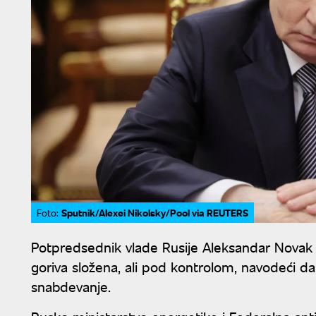
Sputnik/Alexei Nikolsky/Pool via REUTERS
Foto:
Potpredsednik vlade Rusije Aleksandar Novak ra
goriva složena, ali pod kontrolom, navodeći d
snabdevanje.