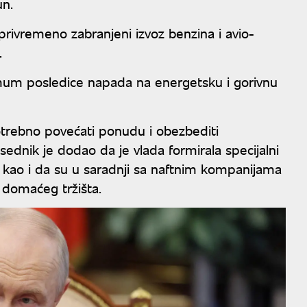
un.
a, privremeno zabranjeni izvoz benzina i avio-
.
mum posledice napada na energetsku i gorivnu
 potrebno povećati ponudu i obezbediti
dnik je dodao da je vlada formirala specijalni
o, kao i da su u saradnji sa naftnim kompanijama
domaćeg tržišta.