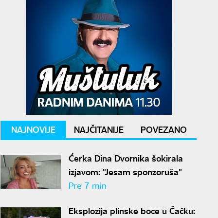
NAJNOVIJE
NAJČITANIJE
POVEZANO
Ćerka Dina Dvornika šokirala
izjavom: "Jesam sponzoruša"
Pre 7 min
Eksplozija plinske boce u Čačku: