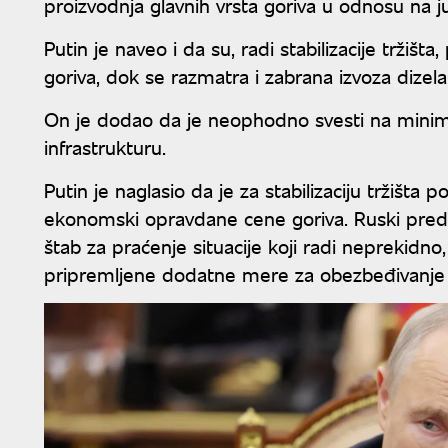
proizvodnja glavnih vrsta goriva u odnosu na j
Putin je naveo i da su, radi stabilizacije tržišt
goriva, dok se razmatra i zabrana izvoza dizela
On je dodao da je neophodno svesti na mini
infrastrukturu.
Putin je naglasio da je za stabilizaciju tržišta
ekonomski opravdane cene goriva. Ruski predse
štab za praćenje situacije koji radi neprekidn
pripremljene dodatne mere za obezbeđivanje 