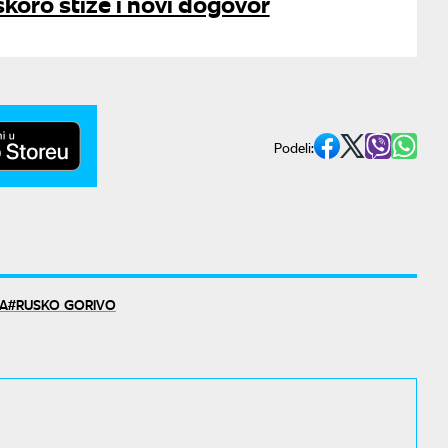
skoro stiže i novi dogovor
Podeli:
A
RUSKO GORIVO