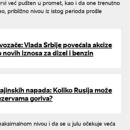
zervi već pušten u promet, kao i da one trenutno
eo, približno nivou iz istog perioda prošle
 vozače: Vlada Srbije povećala akcize
 novih iznosa za dizel i benzin
ajinskih napada: Koliko Rusija može
rezervama goriva?
 maksimalnom nivou i da se u julu očekuje veća