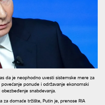
anas da je neophodno uvesti sistemske mere za
ući povećanje ponude i održavanje ekonomski
 i obezbeđenje snabdevanja.
za domaće tržište, Putin je, prenose RIA