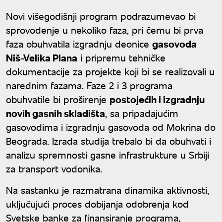
Novi višegodišnji program podrazumevao bi
sprovođenje u nekoliko faza, pri čemu bi prva
faza obuhvatila izgradnju deonice
gasovoda
Niš-Velika Plana
i pripremu tehničke
dokumentacije za projekte koji bi se realizovali u
narednim fazama. Faze 2 i 3 programa
obuhvatile bi proširenje
postojećih i izgradnju
novih gasnih skladišta
, sa pripadajućim
gasovodima i izgradnju gasovoda od Mokrina do
Beograda. Izrada studija trebalo bi da obuhvati i
analizu spremnosti gasne infrastrukture u Srbiji
za transport vodonika.
Na sastanku je razmatrana dinamika aktivnosti,
uključujući proces dobijanja odobrenja kod
Svetske banke za finansiranje programa,