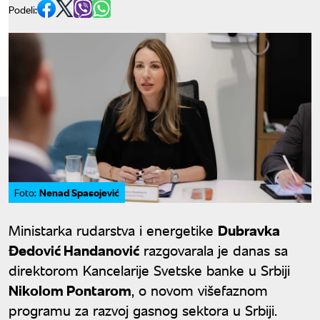
Podeli:
Nenad Spasojević
Foto:
Ministarka rudarstva i energetike
Dubravka
Đedović Handanović
razgovarala je danas sa
direktorom Kancelarije Svetske banke u Srbiji
Nikolom Pontarom
, o novom višefaznom
programu za razvoj gasnog sektora u Srbiji.