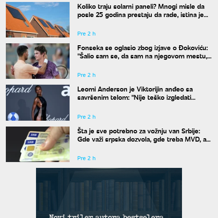
Koliko traju solarni paneli? Mnogi misle da
posle 25 godina prestaju da rade, istina je
drugačija
Pre 2 h
Fonseka se oglasio zbog izjave o Đokoviću:
"Šalio sam se, da sam na njegovom mestu,
uradio bih isto"
Pre 2 h
Leomi Anderson je Viktorijin anđeo sa
savršenim telom: "Nije teško izgledati
dobro"
Pre 2 h
Šta je sve potrebno za vožnju van Srbije:
Gde važi srpska dozvola, gde treba MVD, a
gde zelena karta
Pre 2 h