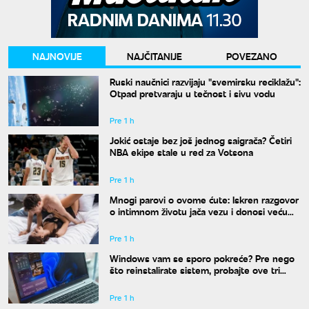
NAJNOVIJE
NAJČITANIJE
POVEZANO
Ruski naučnici razvijaju "svemirsku reciklažu":
Otpad pretvaraju u tečnost i sivu vodu
Pre 1 h
Jokić ostaje bez još jednog saigrača? Četiri
NBA ekipe stale u red za Votsona
Pre 1 h
Mnogi parovi o ovome ćute: Iskren razgovor
o intimnom životu jača vezu i donosi veću
bliskost
Pre 1 h
Windows vam se sporo pokreće? Pre nego
što reinstalirate sistem, probajte ove tri
komande
Pre 1 h