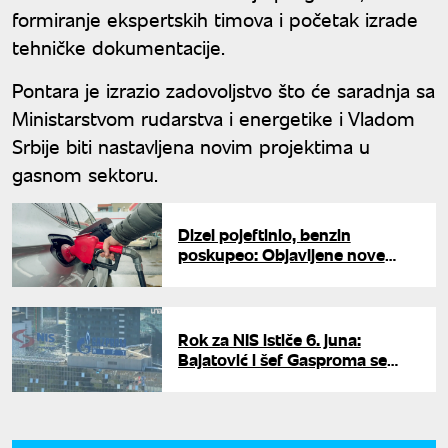
formiranje ekspertskih timova i početak izrade
tehničke dokumentacije.
Pontara je izrazio zadovoljstvo što će saradnja sa
Ministarstvom rudarstva i energetike i Vladom
Srbije biti nastavljena novim projektima u
gasnom sektoru.
Dizel pojeftinio, benzin
poskupeo: Objavljene nove
cene goriva u Srbiji
Rok za NIS ističe 6. juna:
Bajatović i šef Gasproma se
hitno sastali u Sankt
Peterburgu