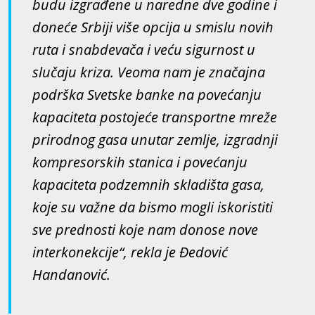
budu izgrađene u naredne dve godine i
doneće Srbiji više opcija u smislu novih
ruta i snabdevača i veću sigurnost u
slučaju kriza. Veoma nam je značajna
podrška Svetske banke na povećanju
kapaciteta postojeće transportne mreže
prirodnog gasa unutar zemlje, izgradnji
kompresorskih stanica i povećanju
kapaciteta podzemnih skladišta gasa,
koje su važne da bismo mogli iskoristiti
sve prednosti koje nam donose nove
interkonekcije“, rekla je Đedović
Handanović.