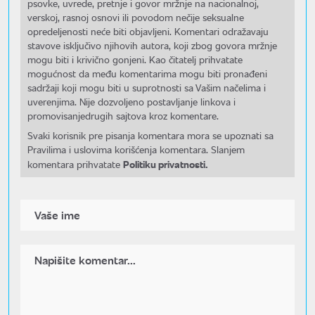
psovke, uvrede, pretnje i govor mržnje na nacionalnoj,
verskoj, rasnoj osnovi ili povodom nečije seksualne
opredeljenosti neće biti objavljeni. Komentari odražavaju
stavove isključivo njihovih autora, koji zbog govora mržnje
mogu biti i krivično gonjeni. Kao čitatelj prihvatate
mogućnost da među komentarima mogu biti pronađeni
sadržaji koji mogu biti u suprotnosti sa Vašim načelima i
uverenjima. Nije dozvoljeno postavljanje linkova i
promovisanjedrugih sajtova kroz komentare.
Svaki korisnik pre pisanja komentara mora se upoznati sa
Pravilima i uslovima korišćenja komentara. Slanjem
Politiku privatnosti.
komentara prihvatate