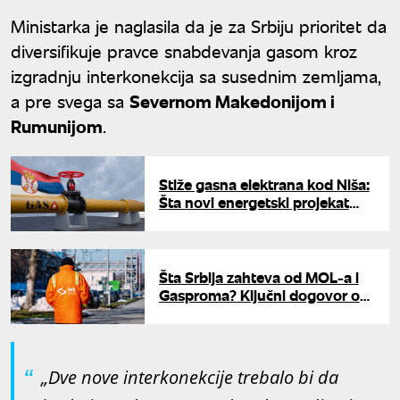
Ministarka je naglasila da je za Srbiju prioritet da
diversifikuje pravce snabdevanja gasom kroz
izgradnju interkonekcija sa susednim zemljama,
a pre svega sa
Severnom Makedonijom i
Rumunijom
.
Stiže gasna elektrana kod Niša:
Šta novi energetski projekat
donosi Srbiji?
Šta Srbija zahteva od MOL-a i
Gasproma? Ključni dogovor o
budućnosti srpske nafte
sredinom meseca
„Dve nove interkonekcije trebalo bi da