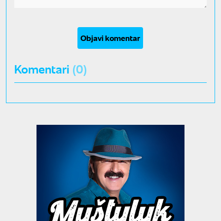
Objavi komentar
Komentari
(0)