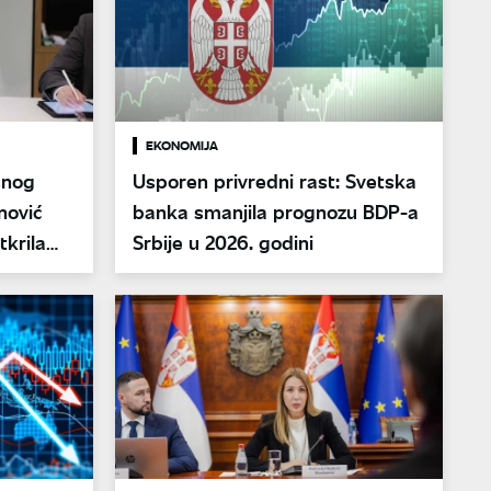
EKONOMIJA
snog
Usporen privredni rast: Svetska
nović
banka smanjila prognozu BDP-a
tkrila
Srbije u 2026. godini