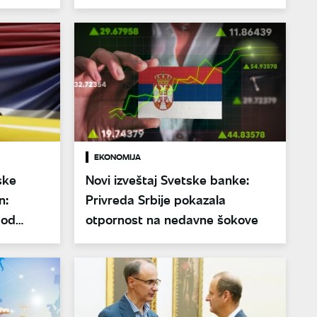
za brzi razvoj
EKONOMIJA
ske
Novi izveštaj Svetske banke:
n:
Privreda Srbije pokazala
 od
otpornost na nedavne šokove