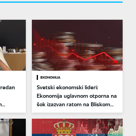
EKONOMIJA
vredan
Svetski ekonomski lideri:
Ekonomija uglavnom otporna na
m
šok izazvan ratom na Bliskom
om
istoku