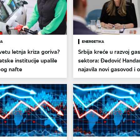
JA
ENERGETIKA
svetu letnja kriza goriva?
Srbija kreće u razvoj ga
etske institucije upalile
sektora: Đedović Handa
bog nafte
najavila novi gasovod i o
detalje programa