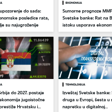
JA
EKONOMIJA
 upozorenje do sada:
Sumorne prognoze MMF-
onomske posledice rata,
Svetske banke: Rat na 
je su najugroženije
istoku usporava ekonomi
podiže cene
JA
TEHNOLOGIJA
Srbija do 2027. postaje
Izveštaj Svetske banke: 
ekonomija jugoistočne
druga u Evropi, šesta u
prestiže Hrvatsku i
napretku u digitalnoj