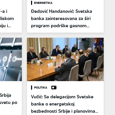
ENERGETIKA
a i
Đedović Handanović: Svetska
Bliskom
banka zainteresovana za širi
ju i
program podrške gasnom
sektoru Srbije
POLITIKA
Srbija
Vučić: Sa delegacijom Svetske
 svetu po
banke o energetskoj
bezbednosti Srbije i planovima