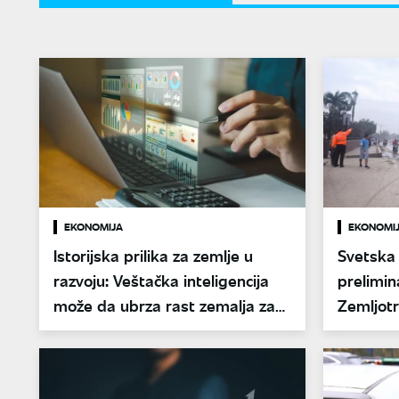
EKONOMIJA
EKONOMI
Istorijska prilika za zemlje u
Svetska 
razvoju: Veštačka inteligencija
prelimin
može da ubrza rast zemalja za
Zemljotr
ceo vek
štetu od