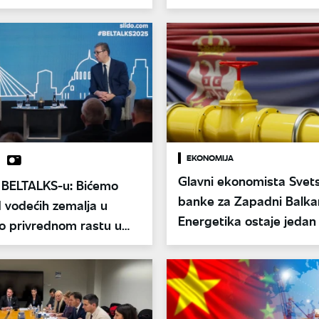
u
transformaciji
EKONOMIJA
Glavni ekonomista Svet
a BELTALKS-u: Bićemo
banke za Zapadni Balka
 vodećih zemalja u
Energetika ostaje jedan
o privrednom rastu u
ključnih rizika Srbije
h 5 godina