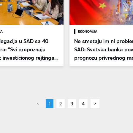
JA
EKONOMIJA
egacija u SAD sa 40
Ne smetaju im ni proble
ora: "Svi prepoznaju
SAD: Svetska banka pov
 investicionog rejtinga
prognozu privrednog ra
u 2025.
page
You're
1
page
2
page
3
page
4
page
on
page