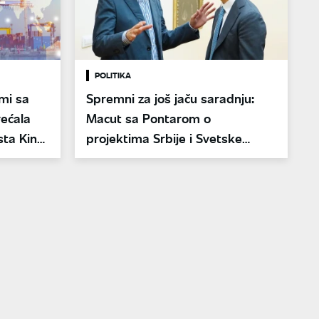
POLITIKA
mi sa
Spremni za još jaču saradnju:
ećala
Macut sa Pontarom o
sta Kine
projektima Srbije i Svetske
banke