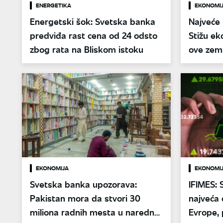
ENERGETIKA
EKONOMI
Energetski šok: Svetska banka
Najveće
predviđa rast cena od 24 odsto
Stižu ek
zbog rata na Bliskom istoku
ove zeml
EKONOMIJA
EKONOMI
Svetska banka upozorava:
IFIMES: 
Pakistan mora da stvori 30
najveća 
miliona radnih mesta u narednoj
Evrope, 