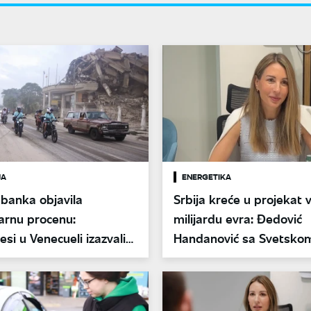
JA
ENERGETIKA
banka objavila
Srbija kreće u projekat 
arnu procenu:
milijardu evra: Đedović
esi u Venecueli izazvali
Handanović sa Svetsko
 19,6 milijardi dolara
bankom o novom gasn
programu