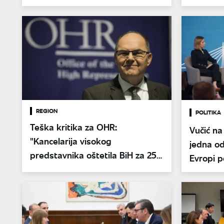
deceniji
Slovenij
REGION
POLITIKA
Teška kritika za OHR:
Vučić n
"Kancelarija visokog
jedna od
predstavnika oštetila BiH za 25
Evropi p
milijardi KM"
naredni