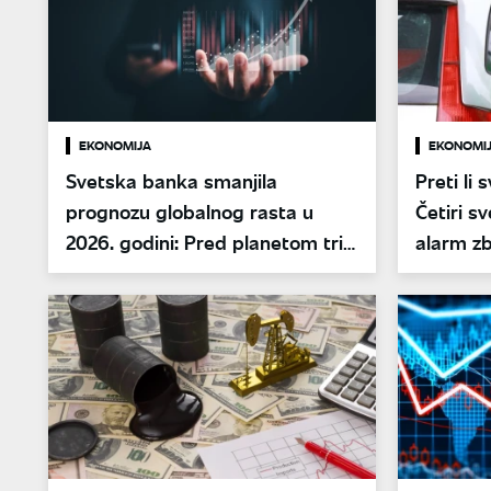
EKONOMIJA
EKONOMI
Svetska banka smanjila
Preti li 
prognozu globalnog rasta u
Četiri sv
2026. godini: Pred planetom tri
alarm z
moguća ishoda