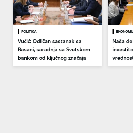
POLITIKA
EKONOMI
Vučić: Odličan sastanak sa
Naša del
Basani, saradnja sa Svetskom
investit
bankom od ključnog značaja
vrednost
Srbije"