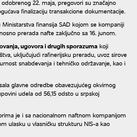
 odobrenog 22. maja, pregovori su značajno
ućava finalizaciju transakcione dokumentacije.
u Ministarstva finansija SAD kojom se kompaniji
nosno prerada nafte zaključno sa 16. junom.
ovanja, ugovora i drugih sporazuma
koji
štva, uključujući rafinerijsku preradu, uvoz sirove
gurnost snabdevanja i tehničko održavanje, kao i
pisala glavne odredbe obavezujućeg okvirnog
vini udela od 56,15 odsto u srpskoj
orima je i sa nacionalnom naftnom kompanijom
m ulasku u vlasničku strukturu NIS-a kao