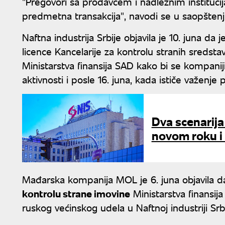
"Pregovori sa prodavcem i nadležnim institucija
predmetna transakcija", navodi se u saopšte
Naftna industrija Srbije objavila je 10. juna 
licence Kancelarije za kontrolu stranih sredsta
Ministarstva finansija SAD kako bi se kompani
aktivnosti i posle 16. juna, kada ističe važenje
Dva scenarija
novom roku i
Mađarska kompanija MOL je 6. juna objavila d
kontrolu strane imovine
Ministarstva finansij
ruskog većinskog udela u Naftnoj industriji Srbi