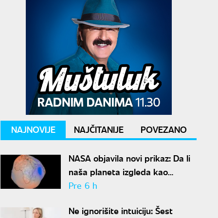
NAJNOVIJE
NAJČITANIJE
POVEZANO
NASA objavila novi prikaz: Da li
naša planeta izgleda kao
krompir ili kao plavi kliker?
Pre 6 h
Ne ignorišite intuiciju: Šest