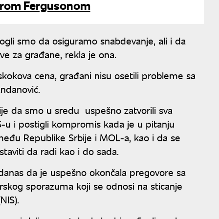
rom Fergusonom
ogli smo da osiguramo snabdevanje, ali i da
e za građane, rekla je ona.
h skokova cena, građani nisu osetili probleme sa
andanović.
anije da smo u sredu uspešno zatvorili sva
 i postigli kompromis kada je u pitanju
eđu Republike Srbije i MOL-a, kao i da se
taviti da radi kao i do sada.
 danas da je uspešno okončala pregovore sa
arskog sporazuma koji se odnosi na sticanje
NIS).