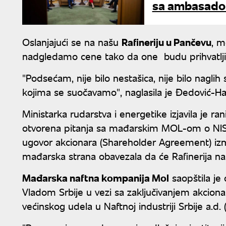
sa ambasado
Oslanjajući se na našu
Rafineriju u Pančevu
, m
nadgledamo cene tako da one budu prihvatljiv
"Podsećam, nije bilo nestašica, nije bilo nagli
kojima se suočavamo", naglasila je Đedović-H
Ministarka rudarstva i energetike izjavila je r
otvorena pitanja sa mađarskim MOL-om o NIS-u
ugovor akcionara (Shareholder Agreement) izm
mađarska strana obavezala da će Rafinerija nas
Mađarska naftna kompanija Mol
saopštila je
Vladom Srbije u vezi sa zaključivanjem akcion
većinskog udela u Naftnoj industriji Srbije a.d. (