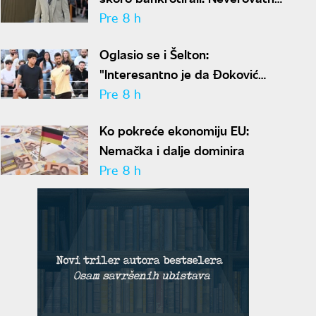
ispovest Meta Dejmona o paklu
Pre 8 h
kroz koji je prošao
Oglasio se i Šelton:
"Interesantno je da Đoković
predlaže skraćenje mečeva..."
Pre 8 h
Ko pokreće ekonomiju EU:
Nemačka i dalje dominira
Pre 8 h