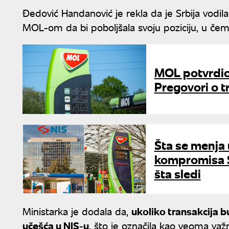
Đedović Handanović je rekla da je Srbija vodi
MOL-om da bi poboljšala svoju poziciju, u čemu
MOL potvrdio
Pregovori o tr
Šta se menja 
kompromisa S
šta sledi
Ministarka je dodala da,
ukoliko transakcija b
učešća u NIS-u
, što je označila kao veoma va