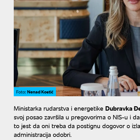
Nenad Kostić
Foto:
Ministarka rudarstva i energetike
Dubravka Đ
svoj posao završila u pregovorima o NIS-u i d
to jest da oni treba da postignu dogovor o izla
administracija odobri.