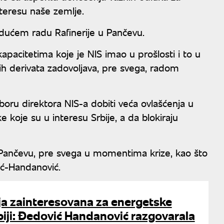
nteresu naše zemlje.
udućem radu Rafinerije u Pančevu.
apacitetima koje je NIS imao u prošlosti i to u
ih derivata zadovoljava, pre svega, radom
oru direktora NIS-a dobiti veća ovlašćenja u
 koje su u interesu Srbije, a da blokiraju
 u Pančevu, pre svega u momentima krize, kao što
ić-Handanović.
ija zainteresovana za energetske
biji: Đedović Handanović razgovarala