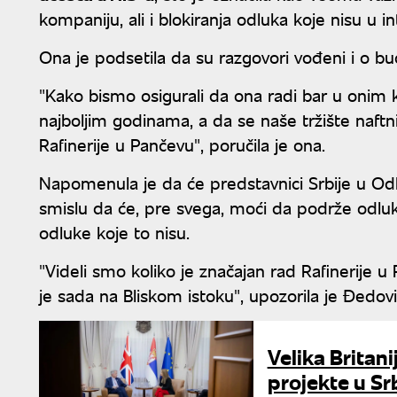
kompaniju, ali i blokiranja odluka koje nisu u i
Ona je podsetila da su razgovori vođeni i o b
"Kako bismo osigurali da ona radi bar u onim k
najboljim godinama, a da se naše tržište naftn
Rafinerije u Pančevu", poručila je ona.
Napomenula je da će predstavnici Srbije u Odb
smislu da će, pre svega, moći da podrže odluke
odluke koje to nisu.
"Videli smo koliko je značajan rad Rafinerije
je sada na Bliskom istoku", upozorila je Đedov
Velika Britan
projekte u Sr