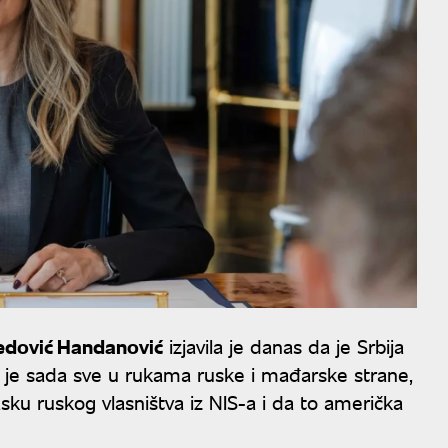
edović Handanović
izjavila je danas da je Srbija
a je sada sve u rukama ruske i mađarske strane,
sku ruskog vlasništva iz NIS-a i da to američka