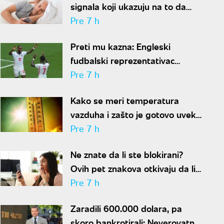
signala koji ukazuju na to da
partner krije aferu
Pre 7 h
Preti mu kazna: Engleski
fudbalski reprezentativac
optužen za napad u noćnom
Pre 7 h
klubu
Kako se meri temperatura
vazduha i zašto je gotovo uvek
niža od one koju pokazuju naši
Pre 7 h
termometri
Ne znate da li ste blokirani?
Ovih pet znakova otkivaju da li
se nalazite na nečijoj "crnoj listi"
Pre 7 h
Zaradili 600.000 dolara, pa
skoro bankrotirali: Neverovatna