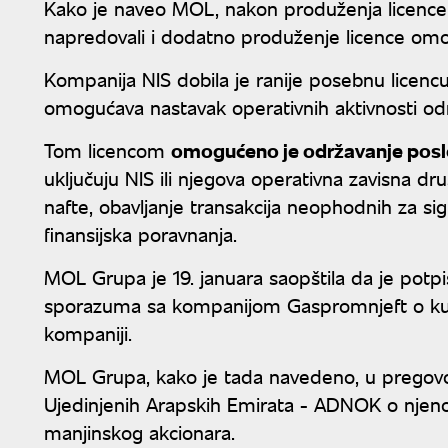
Kako je naveo MOL, nakon produženja licence
napredovali i dodatno produženje licence omog
Kompanija NIS dobila je ranije posebnu licenc
omogućava nastavak operativnih aktivnosti od
Tom licencom
omogućeno je održavanje posl
uključuju NIS ili njegova operativna zavisna dru
nafte, obavljanje transakcija neophodnih za si
finansijska poravnanja.
MOL Grupa je 19. januara saopštila da je pot
sporazuma sa kompanijom Gaspromnjeft o kupo
kompaniji.
MOL Grupa, kako je tada navedeno, u pregov
Ujedinjenih Arapskih Emirata - ADNOK o njeno
manjinskog akcionara.