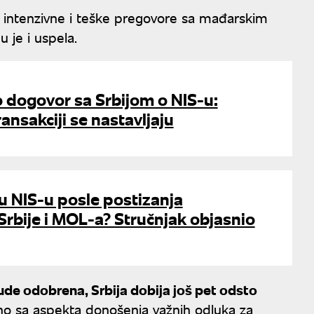
la intenzivne i teške pregovore sa mađarskim
 je i uspela.
 dogovor sa Srbijom o NIS-u:
ansakciji se nastavljaju
u NIS-u posle postizanja
rbije i MOL-a? Stručnjak objasnio
ude odobrena, Srbija dobija još pet odsto
žno sa aspekta donošenja važnih odluka za