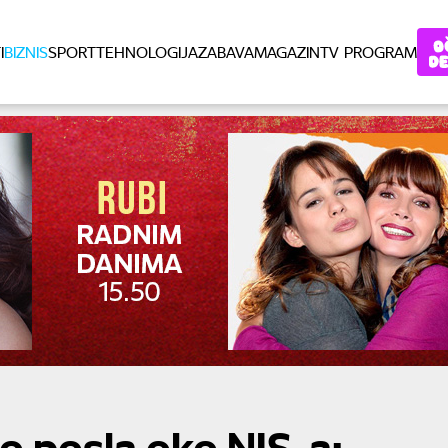
I
BIZNIS
SPORT
TEHNOLOGIJA
ZABAVA
MAGAZIN
TV PROGRAM
eo posla oko NIS-a: