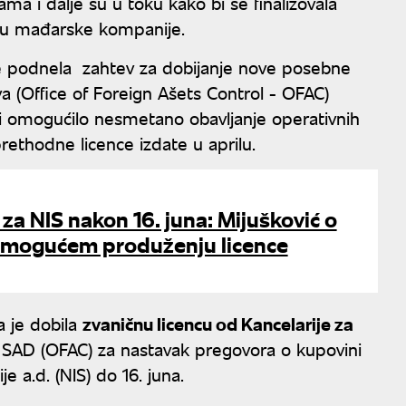
ma i dalje su u toku kako bi se finalizovala
nju mađarske kompanije.
da je podnela zahtev za dobijanje nove posebne
va (Office of Foreign Ašets Control - OFAC)
ji omogućilo nesmetano obavljanje operativnih
 prethodne licence izdate u aprilu.
 za NIS nakon 16. juna: Mijušković o
 mogućem produženju licence
a je dobila
zvaničnu licencu od Kancelarije za
a SAD (OFAC) za nastavak pregovora o kupovini
je a.d. (NIS) do 16. juna.