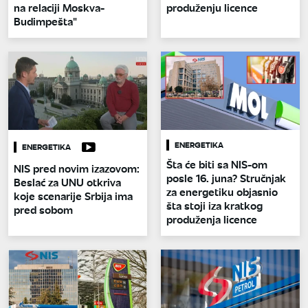
na relaciji Moskva-
produženju licence
Budimpešta"
ENERGETIKA
ENERGETIKA
Šta će biti sa NIS-om
NIS pred novim izazovom:
posle 16. juna? Stručnjak
Beslać za UNU otkriva
za energetiku objasnio
koje scenarije Srbija ima
šta stoji iza kratkog
pred sobom
produženja licence