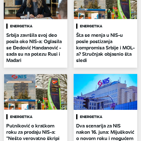
ENERGETIKA
ENERGETIKA
Srbija završila svoj deo
Šta se menja u NIS-u
posla oko NIS-a: Oglasila
posle postizanja
se Đedović Handanović -
kompromisa Srbije i MOL-
sada su na potezu Rusi i
a? Stručnjak objasnio šta
Mađari
sledi
ENERGETIKA
ENERGETIKA
Putniković o kratkom
Dva scenarija za NIS
roku za prodaju NIS-a:
nakon 16. juna: Mijušković
"Nešto verovatno škripi
o novom roku i mogućem