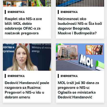
ENERGETIKA
ENERGETIKA
Rasplet oko NIS-a sve
Neizvesnost oko
bliži: MOL dobio
budućnosti NIS-a: Šta koči
odobrenje OFAC-a za
dogovor Beograda,
nastavak pregovora
Moskve i Budimpešte?
ENERGETIKA
ENERGETIKA
Đedović Handanović posle
MOL traži još 30 dana za
razgovora sa Rusima:
pregovore o NIS-u:
Pregovori o NIS-u idu u
Oglasila se ministarka
dobrom smeru
Đedović Handanović