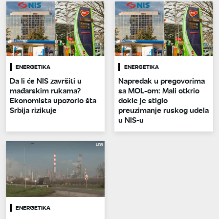
ENERGETIKA
ENERGETIKA
Da li će NIS završiti u
Napredak u pregovorima
mađarskim rukama?
sa MOL-om: Mali otkrio
Ekonomista upozorio šta
dokle je stiglo
Srbija rizikuje
preuzimanje ruskog udela
u NIS-u
ENERGETIKA