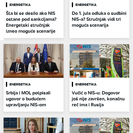
ENERGETIKA
ENERGETIKA
Šta bi se desilo ako NIS
Do 1. jula odluka o sudbini
ostane pod sankcijama?
NIS-a? Stručnjak vidi tri
Energetski stručnjak
moguća scenarija
izneo moguće scenarije
ENERGETIKA
ENERGETIKA
Srbija i MOL potpisali
Vučić o NIS-u: Dogovor
ugovor o budućem
još nije završen, konačnu
upravljanju NIS-om
reč ima i Rusija