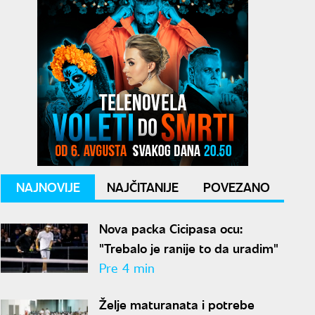
NAJNOVIJE
NAJČITANIJE
POVEZANO
Nova packa Cicipasa ocu:
"Trebalo je ranije to da uradim"
Pre 4 min
Želje maturanata i potrebe