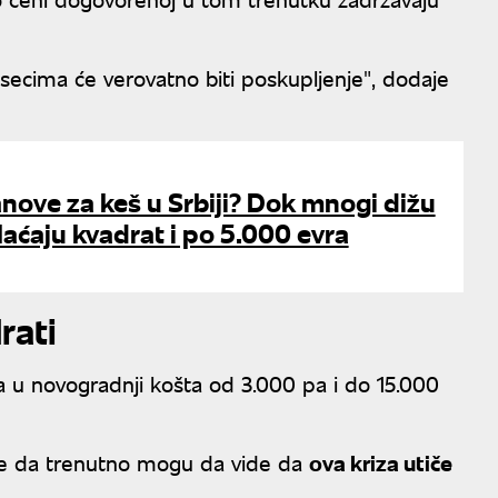
esecima će verovatno biti poskupljenje", dodaje
nove za keš u Srbiji? Dok mnogi dižu
laćaju kvadrat i po 5.000 evra
rati
na u novogradnji košta od 3.000 pa i do 15.000
aže da trenutno mogu da vide da
ova kriza utiče