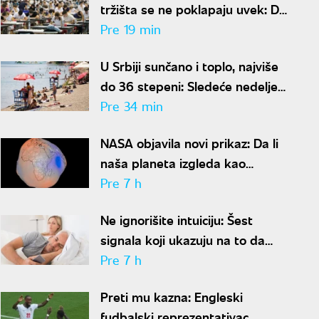
tržišta se ne poklapaju uvek: Da
li popularnost fakulteta znači i
Pre 19 min
siguran posao?
U Srbiji sunčano i toplo, najviše
do 36 stepeni: Sledeće nedelje
temperatura u porastu
Pre 34 min
NASA objavila novi prikaz: Da li
naša planeta izgleda kao
krompir ili kao plavi kliker?
Pre 7 h
Ne ignorišite intuiciju: Šest
signala koji ukazuju na to da
partner krije aferu
Pre 7 h
Preti mu kazna: Engleski
fudbalski reprezentativac