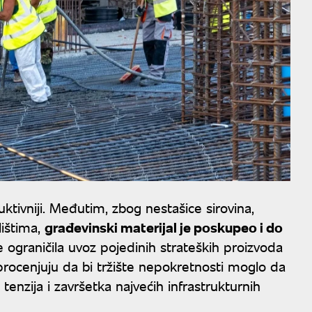
uktivniji. Međutim, zbog nestašice sirovina,
lištima,
građevinski materijal je poskupeo i do
e ograničila uvoz pojedinih strateških proizvoda
 procenjuju da bi tržište nepokretnosti moglo da
 tenzija i završetka najvećih infrastrukturnih