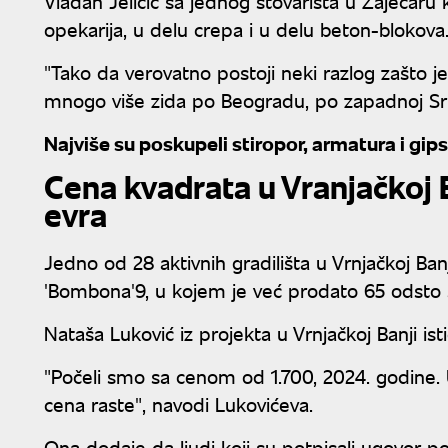
Vladan Jeličić sa jednog stovarišta u Zaječaru
opekarija, u delu crepa i u delu beton-blokova
"Tako da verovatno postoji neki razlog zašto 
mnogo više zida po Beogradu, po zapadnoj Srbij
Najviše su poskupeli stiropor, armatura i gip
Cena kvadrata u Vranjačkoj B
evra
Jedno od 28 aktivnih gradilišta u Vrnjačkoj B
'Bombona'9, u kojem je već prodato 65 odsto 
Nataša Luković iz projekta u Vrnjačkoj Banji is
"Počeli smo sa cenom od 1.700, 2024. godine. 
cena raste", navodi Lukovićeva.
Ona dodaje da ljudi koji su potpisali ugovor 