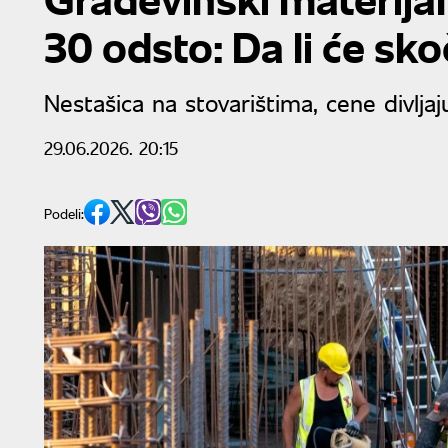
30 odsto: Da li će sko
Nestašica na stovarištima, cene divljaj
29.06.2026. 20:15
Podeli: