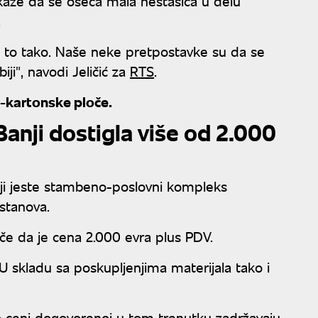
 kaže da se oseća mala nestašica u delu
.
je to tako. Naše neke pretpostavke su da se
i", navodi Jeličić za
RTS
.
s-kartonske ploče.
anji dostigla više od 2.000
anji jeste stambeno-poslovni kompleks
stanova.
tiče da je cena 2.000 evra plus PDV.
U skladu sa poskupljenjima materijala tako i
po ceni dogovorenoj u tom trenutku zadržavaju