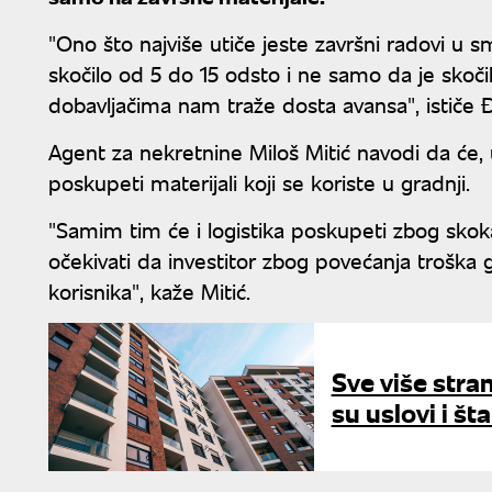
"Ono što najviše utiče jeste završni radovi u sm
skočilo od 5 do 15 odsto i ne samo da je skoč
dobavljačima nam traže dosta avansa", ističe Đ
Agent za nekretnine Miloš Mitić navodi da će, u
poskupeti materijali koji se koriste u gradnji.
"Samim tim će i logistika poskupeti zbog skoka
očekivati da investitor zbog povećanja troška 
korisnika", kaže Mitić.
Sve više stran
su uslovi i št