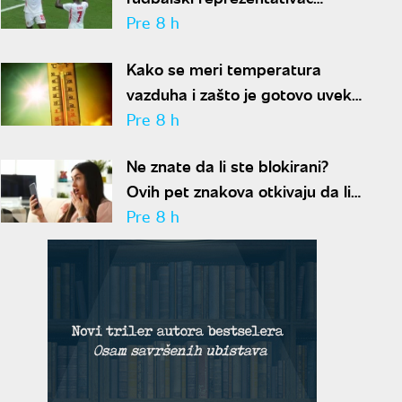
optužen za napad u noćnom
Pre 8 h
klubu
Kako se meri temperatura
vazduha i zašto je gotovo uvek
niža od one koju pokazuju naši
Pre 8 h
termometri
Ne znate da li ste blokirani?
Ovih pet znakova otkivaju da li
se nalazite na nečijoj "crnoj listi"
Pre 8 h