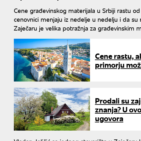
Cene građevinskog materijala u Srbiji rastu od
cenovnici menjaju iz nedelje u nedelju i da su
Zaječaru je velika potražnja za građevinskim m
Cene rastu, a
primorju mož
Prodali su za
znanja? U ovo
ugovora