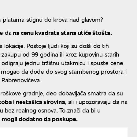
a
im platama stignu do krova nad glavom?
že da
na cenu kvadrata stana utiče štošta.
 lokacije. Postoje ljudi koji su došli do tih
 zakupu od 99 godina ili kroz kupovinu starih
o odigraju jednu tržišnu utakmicu i spuste cene
in mogao da dođe do svog stambenog prostora i
a Rabrenovićeva.
u troškove gradnje, deo dobavljača smatra da su
oba i nestašica sirovina
, ali i upozoravaju da na
u bez realnog osnova. To znači da bi u
ri mogli dodatno da poskupe.