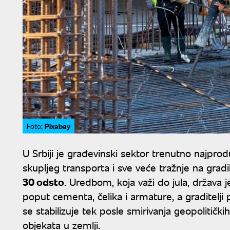
Pixabay
Foto:
U Srbiji je građevinski sektor trenutno najprod
skupljeg transporta i sve veće tražnje na gradi
30 odsto
. Uredbom, koja važi do jula, država j
poput cementa, čelika i armature, a graditelji
se stabilizuje tek posle smirivanja geopolitičkih
objekata u zemlji.