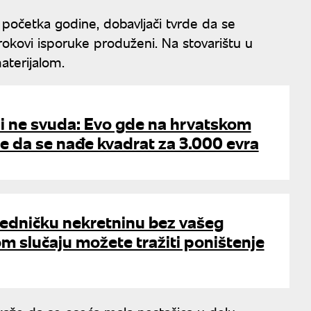
 početka godine, dobavljači tvrde da se
 rokovi isporuke produženi. Na stovarištu u
aterijalom.
li ne svuda: Evo gde na hrvatskom
e da se nađe kvadrat za 3.000 evra
jedničku nekretninu bez vašeg
m slučaju možete tražiti poništenje