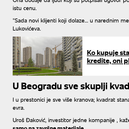
istu cenu.
"Sada novi klijenti koji dolaze... u narednim m
Lukovićeva.
Ko kupuje sta
kredite, oni p
U Beogradu sve skuplji kvad
I u prestonici je sve više kranova; kvadrat sta
evra.
Uroš Đaković, investitor jedne kompanije , k
samo na završne materijale.