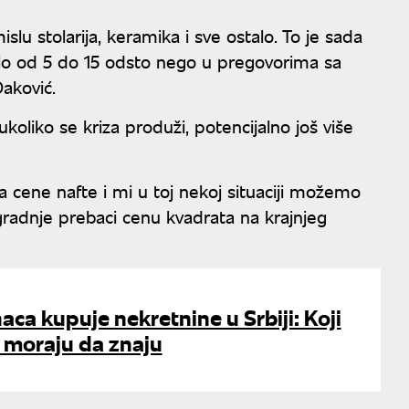
islu stolarija, keramika i sve ostalo. To je sada
ilo od 5 do 15 odsto nego u pregovorima sa
aković.
koliko se kriza produži, potencijalno još više
 cene nafte i mi u toj nekoj situaciji možemo
gradnje prebaci cenu kvadrata na krajnjeg
aca kupuje nekretnine u Srbiji: Koji
a moraju da znaju