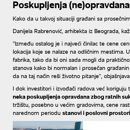
Poskupljenja (ne)opravdan
Kako da u takvoj situaciji građani sa prosečn
Danijela Rabrenović, arhitekta iz Beograda, ka
"Između ostalog je i najveći činilac te cene cena
lokacija koje se nalaze na odličnim mestima. U
fabrika, tako da bi oni sada mogli da praktičn
stanova kako bi normalan i prosečan građan
da na taj način reši životno pitanje", objašnjav
I dok investitori i izvođači radova već koriguj
neka poskupljenja opravdana zbog ratnih suk
tržištu, posebno u većim gradovima, cene rast
narednom periodu
stanovi i poslovni prosto