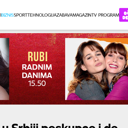
I
BIZNIS
SPORT
TEHNOLOGIJA
ZABAVA
MAGAZIN
TV PROGRAM
 u Srbiji poskupeo i do