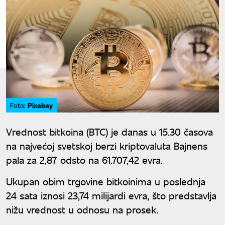
Pixabay
Foto:
Vrednost bitkoina (BTC) je danas u 15.30 časova
na najvećoj svetskoj berzi kriptovaluta Bajnens
pala za 2,87 odsto na 61.707,42 evra.
Ukupan obim trgovine bitkoinima u poslednja
24 sata iznosi 23,74 milijardi evra, što predstavlja
nižu vrednost u odnosu na prosek.