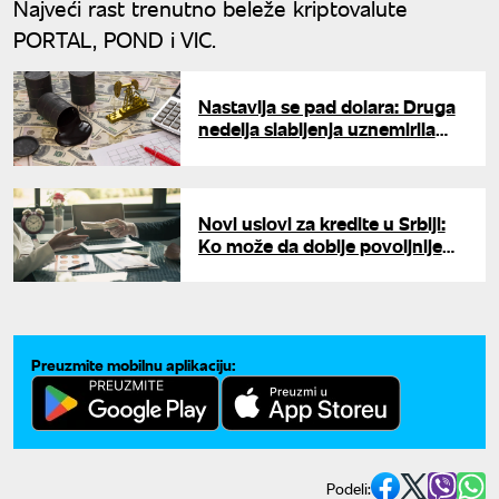
Najveći rast trenutno beleže kriptovalute
PORTAL, POND i VIC.
Nastavlja se pad dolara: Druga
nedelja slabljenja uznemirila
svetska finansijska tržišta
Novi uslovi za kredite u Srbiji:
Ko može da dobije povoljnije
uslove i niže kamate?
Preuzmite mobilnu aplikaciju:
Podeli: