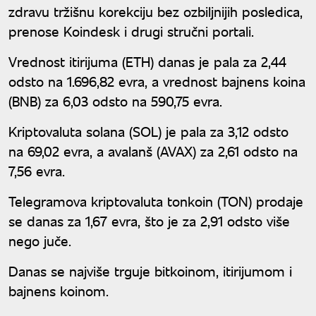
zdravu tržišnu korekciju bez ozbiljnijih posledica,
prenose Koindesk i drugi stručni portali.
Vrednost itirijuma (ETH) danas je pala za 2,44
odsto na 1.696,82 evra, a vrednost bajnens koina
(BNB) za 6,03 odsto na 590,75 evra.
Kriptovaluta solana (SOL) je pala za 3,12 odsto
na 69,02 evra, a avalanš (AVAX) za 2,61 odsto na
7,56 evra.
Telegramova kriptovaluta tonkoin (TON) prodaje
se danas za 1,67 evra, što je za 2,91 odsto više
nego juče.
Danas se najviše trguje bitkoinom, itirijumom i
bajnens koinom.