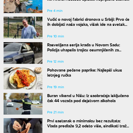
Aleksandra joj odgovorila
Pre 4 min
Vučić o novoj fabrici dronova u Srbiji: Prvo će
ih dobijati naša vojska, višak ide na svetsko
tržište
Pre 10 min
Rasvetljena serija krađa u Novom Sadu:
Policija uhapsila trojicu osumnjičenih za
teško krivično delo
Pre 12 min
Pohovane pečene paprike: Najlepši ukus
letnjeg ručka
Pre 19 min
Buran vikend u Nišu: Iz saobraćaja isključeno
čak 44 vozača pod dejstvom alkohola
Pre 21 min
Prvi sastanak o minimalcu bez rezultata:
Vlada predlaže 9,2 odsto više, sindikati traže
dvocifren rast za 2027. godinu