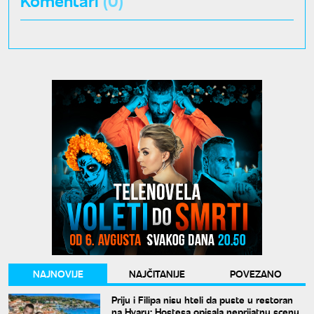
NAJNOVIJE
NAJČITANIJE
POVEZANO
Priju i Filipa nisu hteli da puste u restoran
na Hvaru: Hostesa opisala neprijatnu scenu,