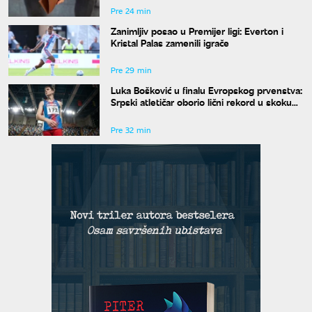
Pre 24 min
Zanimljiv posao u Premijer ligi: Everton i
Kristal Palas zamenili igrače
Pre 29 min
Luka Bošković u finalu Evropskog prvenstva:
Srpski atletičar oborio lični rekord u skoku
udalj
Pre 32 min