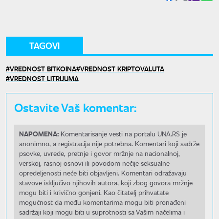
TAGOVI
VREDNOST BITKOINA
VREDNOST KRIPTOVALUTA
VREDNOST LITRIJUMA
Ostavite Vaš komentar:
NAPOMENA:
Komentarisanje vesti na portalu UNA.RS je
anonimno, a registracija nije potrebna. Komentari koji sadrže
psovke, uvrede, pretnje i govor mržnje na nacionalnoj,
verskoj, rasnoj osnovi ili povodom nečije seksualne
opredeljenosti neće biti objavljeni. Komentari odražavaju
stavove isključivo njihovih autora, koji zbog govora mržnje
mogu biti i krivično gonjeni. Kao čitatelj prihvatate
mogućnost da među komentarima mogu biti pronađeni
sadržaji koji mogu biti u suprotnosti sa Vašim načelima i