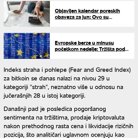
Objavljen kalendar poreskih
obaveza za jun: Ovo su
najvažniji rokovi za plaćanje
Evropske berze u minusu
početkom nedelje: Tržišta pod
pritiskom novog žarišta u
Libanu
Indeks straha i pohlepe (Fear and Greed Index)
za bitkoin se danas nalazi na nivou 29 u
kategoriji "strah", neznatno više u odnosu na
jučerašnjih 28 u istoj kategoriji.
Današnji pad je posledica pogoršanog
sentimenta na tržištima, prodaje kriptovaluta
nakon prethodnog rasta cena i likvidacije rizičnih
pozicija, što analitičari uglavnom ocenjuju kao