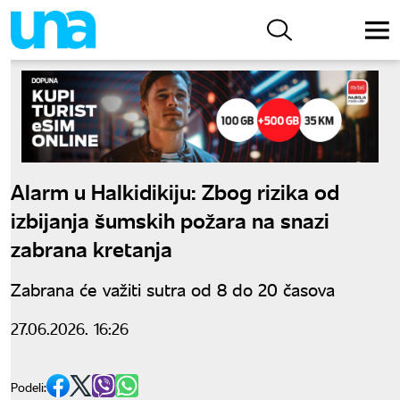
Alarm u Halkidikiju: Zbog rizika od
izbijanja šumskih požara na snazi
zabrana kretanja
Zabrana će važiti sutra od 8 do 20 časova
27.06.2026. 16:26
Podeli: