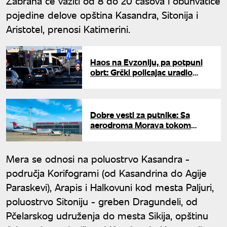
Zabrana će važiti od 8 do 20 časova i obuhvatiće
pojedine delove opština Kasandra, Sitonija i
Aristotel, prenosi Katimerini.
Haos na Evzoniju, pa potpuni
obrt: Grčki policajac uradio
jednu stvar i Srbi odmah prošli
granicu
Dobre vesti za putnike: Sa
aerodroma Morava tokom
letnje sezona letovi na tri
destinacije
Mera se odnosi na poluostrvo Kasandra -
područja Korifogrami (od Kasandrina do Agije
Paraskevi), Arapis i Halkovuni kod mesta Paljuri,
poluostrvo Sitoniju - greben Dragundeli, od
Pčelarskog udruženja do mesta Sikija, opštinu