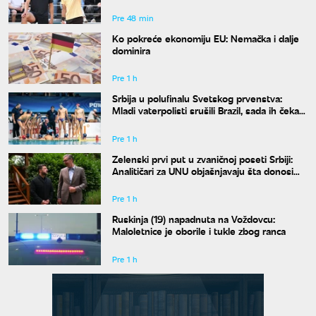
Pre 48 min
Ko pokreće ekonomiju EU: Nemačka i dalje
dominira
Pre 1 h
Srbija u polufinalu Svetskog prvenstva:
Mladi vaterpolisti srušili Brazil, sada ih čeka
Hrvatska
Pre 1 h
Zelenski prvi put u zvaničnoj poseti Srbiji:
Analitičari za UNU objašnjavaju šta donosi
susret u Beogradu i kako će reagovati
Moskva
Pre 1 h
Ruskinja (19) napadnuta na Voždovcu:
Maloletnice je oborile i tukle zbog ranca
Pre 1 h