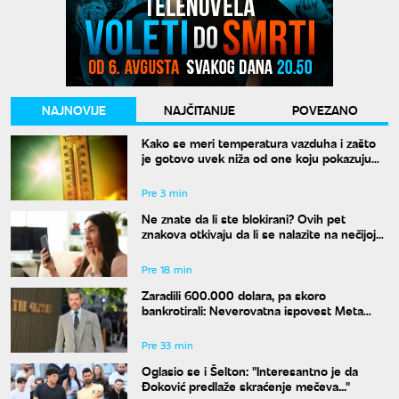
NAJNOVIJE
NAJČITANIJE
POVEZANO
Kako se meri temperatura vazduha i zašto
je gotovo uvek niža od one koju pokazuju
naši termometri
Pre 3 min
Ne znate da li ste blokirani? Ovih pet
znakova otkivaju da li se nalazite na nečijoj
"crnoj listi"
Pre 18 min
Zaradili 600.000 dolara, pa skoro
bankrotirali: Neverovatna ispovest Meta
Dejmona o paklu kroz koji je prošao
Pre 33 min
Oglasio se i Šelton: "Interesantno je da
Đoković predlaže skraćenje mečeva..."