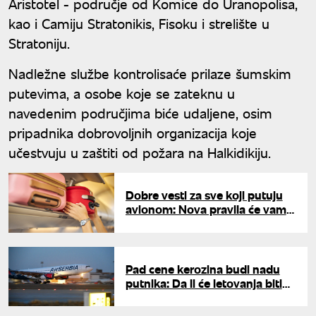
Aristotel - područje od Komice do Uranopolisa,
kao i Camiju Stratonikis, Fisoku i strelište u
Stratoniju.
Nadležne službe kontrolisaće prilaze šumskim
putevima, a osobe koje se zateknu u
navedenim područjima biće udaljene, osim
pripadnika dobrovoljnih organizacija koje
učestvuju u zaštiti od požara na Halkidikiju.
Dobre vesti za sve koji putuju
avionom: Nova pravila će vam
uštedeti novac, evo šta se
menja
Pad cene kerozina budi nadu
putnika: Da li će letovanja biti
jeftinija?