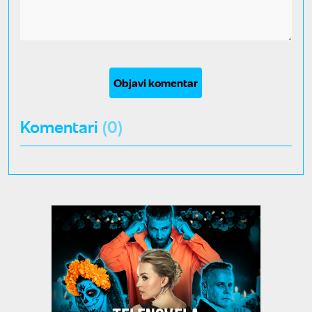
Objavi komentar
Komentari
(0)