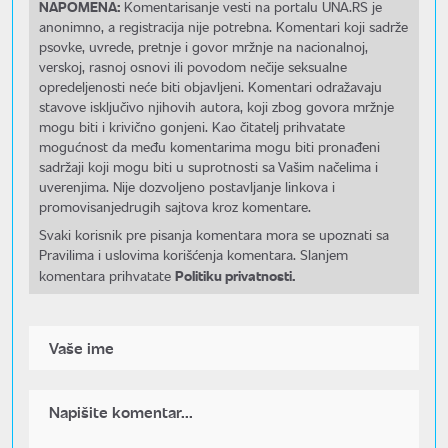
NAPOMENA:
Komentarisanje vesti na portalu UNA.RS je
anonimno, a registracija nije potrebna. Komentari koji sadrže
psovke, uvrede, pretnje i govor mržnje na nacionalnoj,
verskoj, rasnoj osnovi ili povodom nečije seksualne
opredeljenosti neće biti objavljeni. Komentari odražavaju
stavove isključivo njihovih autora, koji zbog govora mržnje
mogu biti i krivično gonjeni. Kao čitatelj prihvatate
mogućnost da među komentarima mogu biti pronađeni
sadržaji koji mogu biti u suprotnosti sa Vašim načelima i
uverenjima. Nije dozvoljeno postavljanje linkova i
promovisanjedrugih sajtova kroz komentare.
Svaki korisnik pre pisanja komentara mora se upoznati sa
Pravilima i uslovima korišćenja komentara. Slanjem
Politiku privatnosti.
komentara prihvatate