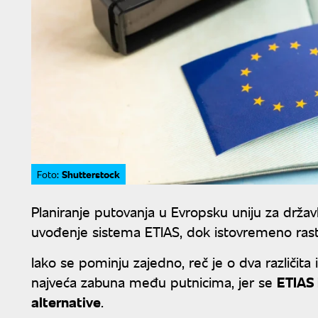
Shutterstock
Foto:
Planiranje putovanja u Evropsku uniju za držav
uvođenje sistema ETIAS, dok istovremeno raste
Iako se pominju zajedno, reč je o dva različit
najveća zabuna među putnicima, jer se
ETIAS 
alternative
.