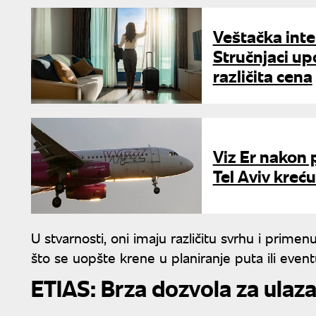
Veštačka inte
Stručnjaci up
različita cena
Viz Er nakon 
Tel Aviv kreć
U stvarnosti, oni imaju različitu svrhu i prime
što se uopšte krene u planiranje puta ili event
ETIAS: Brza dozvola za ulaza