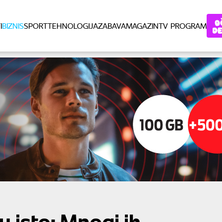
I
BIZNIS
SPORT
TEHNOLOGIJA
ZABAVA
MAGAZIN
TV PROGRAM
su isto: Mnogi ih