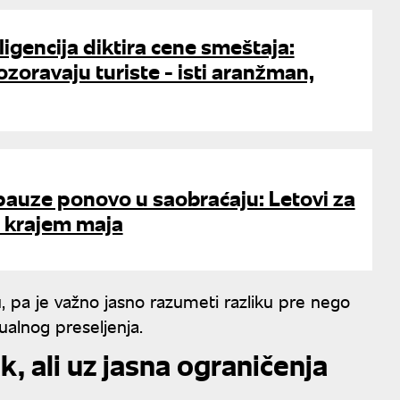
ligencija diktira cene smeštaja:
ozoravaju turiste - isti aranžman,
pauze ponovo u saobraćaju: Letovi za
u krajem maja
nu, pa je važno jasno razumeti razliku pre nego
ualnog preseljenja.
k, ali uz jasna ograničenja