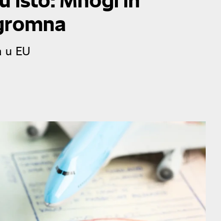
ogromna
a u EU