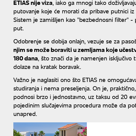
ETIAS nije viza
, iako ga mnogi tako doživljava
putovanje koje će morati da pribave putnici iz
Sistem je zamišljen kao "bezbednosni filter" 
put.
Odobrenje se dobija onlajn, vezuje se za pasoš 
njim se može boraviti u zemljama koje učestv
180 dana
, što znači da je namenjen isključivo 
dolaze na kratak boravak.
Važno je naglasiti ono što ETIAS ne omoguća
studiranja i nema preseljenja. On je, praktično
podnosi brzo i jednostavno, uz taksu od 20 ev
pojedinim slučajevima procedura može da potr
unapred.