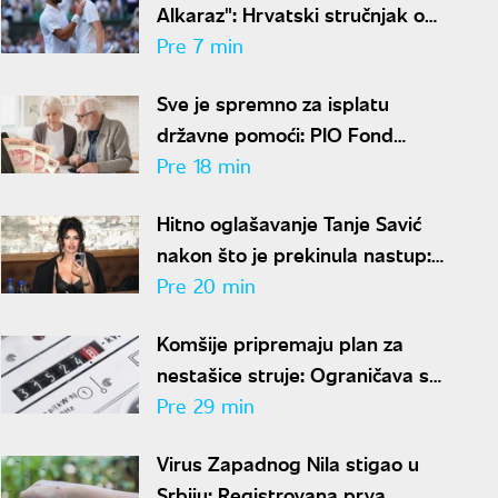
Alkaraz": Hrvatski stručnjak o
teniskom vrhu i gde vidi
Pre 7 min
Đokovića
Sve je spremno za isplatu
državne pomoći: PIO Fond
saopštio kada penzioneri
Pre 18 min
dobijaju novac
Hitno oglašavanje Tanje Savić
nakon što je prekinula nastup:
"Mnogo znači"
Pre 20 min
Komšije pripremaju plan za
nestašice struje: Ograničava se
potrošnja električne energije
Pre 29 min
Virus Zapadnog Nila stigao u
Srbiju: Registrovana prva