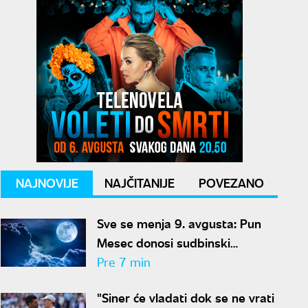
NAJNOVIJE
NAJČITANIJE
POVEZANO
Sve se menja 9. avgusta: Pun
Mesec donosi sudbinski
preokret za ove znakove
Pre 7 min
"Siner će vladati dok se ne vrati