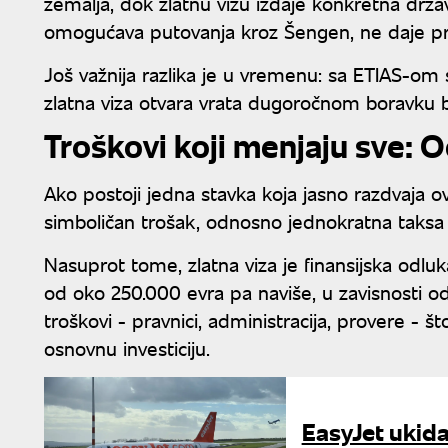
zemalja, dok zlatnu vizu izdaje konkretna država
omogućava putovanja kroz Šengen, ne daje pra
Još važnija razlika je u vremenu: sa ETIAS-om
zlatna viza otvara vrata dugoročnom boravku be
Troškovi koji menjaju sve: O
Ako postoji jedna stavka koja jasno razdvaja o
simboličan trošak, odnosno jednokratna taksa 
Nasuprot tome, zlatna viza je finansijska odlu
od oko 250.000 evra pa naviše, u zavisnosti od
troškovi - pravnici, administracija, provere - 
osnovnu investiciju.
EasyJet ukid