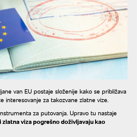
ljane van EU postaje složenije kako se približava
 interesovanje za takozvane zlatne vize.
a instrumenta za putovanja. Upravo tu nastaje
i zlatna viza pogrešno doživljavaju kao