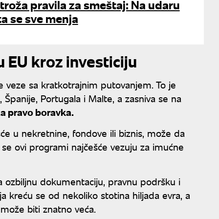
troža pravila za smeštaj: Na udaru
ta se sve menja
u EU kroz investiciju
e veze sa kratkotrajnim putovanjem. To je
Španije, Portugala i Malte, a zasniva se na
za pravo boravka.
će u nekretnine, fondove ili biznis, može da
to se ovi programi najčešće vezuju za imućne
a ozbiljnu dokumentaciju, pravnu podršku i
a kreću se od nekoliko stotina hiljada evra, a
 može biti znatno veća.