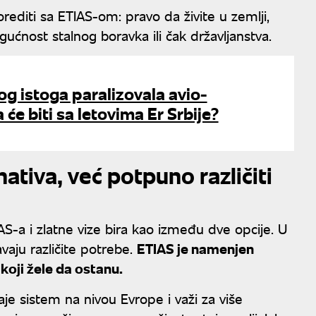
rediti sa ETIAS-om: pravo da živite u zemlji,
ćnost stalnog boravka ili čak državljanstva.
kog istoga paralizovala avio-
 će biti sa letovima Er Srbije?
nativa, već potpuno različiti
S-a i zlatne vize bira kao između dve opcije. U
vaju različite potrebe.
ETIAS je namenjen
koji žele da ostanu.
aje sistem na nivou Evrope i važi za više