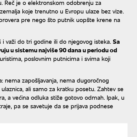
ju. Reč je o elektronskom odobrenju za
 zemalja koje trenutno u Evropu ulaze bez vize.
- provera pre nego što putnik uopšte krene na
i važi do tri godine ili do njegovog isteka.
Sa
uju u sistemu najviše 90 dana u periodu od
turistima, poslovnim putnicima i svima koji
va: nema zapošljavanja, nema dugoročnog
, ulaznica, ali samo za kratku posetu. Zahtev se
ra, a većina odluka stiže gotovo odmah. Ipak, u
aje, pa se savetuje da se prijava podnese