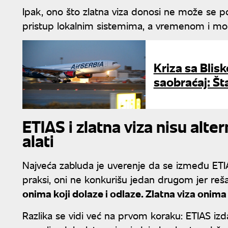
Ipak, ono što zlatna viza donosi ne može se po
pristup lokalnim sistemima, a vremenom i mogu
Kriza sa Blis
saobraćaj: Šta
ETIAS i zlatna viza nisu alter
alati
Najveća zabluda je uverenje da se između ETIA
praksi, oni ne konkurišu jedan drugom jer reša
onima koji dolaze i odlaze. Zlatna viza onima 
Razlika se vidi već na prvom koraku: ETIAS izd