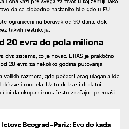
 i ona važi pre svega za život u toj zemlji. Iako
vo da se slobodno nastanite bilo gde u EU.
 ste ograničeni na boravak od 90 dana, dok
z takvih restrikcija.
d 20 evra do pola miliona
va dva sistema, to je novac. ETIAS je praktično
od 20 evra za nekoliko godina putovanja.
ka velikih razmera, gde početni prag ulaganja ide
 države i modela. Uz to dolaze i dodatni
što čini da ukupan iznos često značajno premaši
a letove Beograd–Pariz: Evo do kada