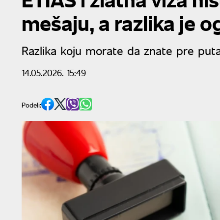
mešaju, a razlika je 
Razlika koju morate da znate pre put
14.05.2026. 15:49
Podeli: