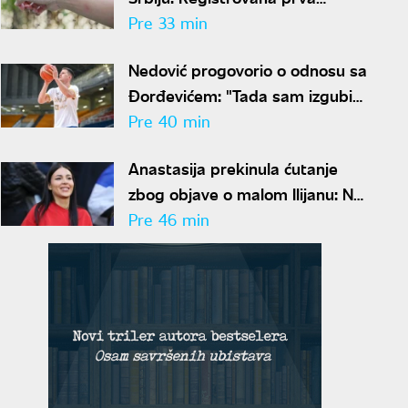
obolevanja, lekari izdali hitan
Pre 33 min
spisak mera zaštite
Nedović progovorio o odnosu sa
Đorđevićem: "Tada sam izgubio
njegovo poverenje zauvek"
Pre 40 min
Anastasija prekinula ćutanje
zbog objave o malom Ilijanu: Na
ove reči zaove morala je da
Pre 46 min
odgovori