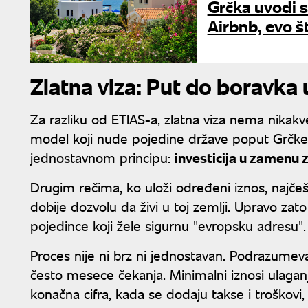
Grčka uvodi s
Airbnb, evo š
Zlatna viza: Put do boravka 
Za razliku od ETIAS-a, zlatna viza nema nikakv
model koji nude pojedine države poput Grčke, 
jednostavnom principu:
investicija u zamenu 
Drugim rečima, ko uloži određeni iznos, najčeš
dobije dozvolu da živi u toj zemlji. Upravo za
pojedince koji žele sigurnu "evropsku adresu".
Proces nije ni brz ni jednostavan. Podrazumev
često mesece čekanja. Minimalni iznosi ulaganj
konačna cifra, kada se dodaju takse i troškovi,