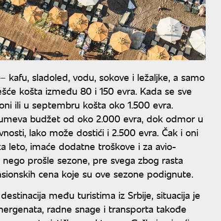
– kafu, sladoled, vodu, sokove i ležaljke, a samo
jčešće košta između 80 i 150 evra. Kada se sve
zoni ili u septembru košta oko 1.500 evra.
azumeva budžet od oko 2.000 evra, dok odmor u
nosti, lako može dostići i 2.500 evra. Čak i oni
a leto, imaće dodatne troškove i za avio-
go nego prošle sezone, pre svega zbog rasta
nsionskih cena koje su ove sezone podignute.
destinacija među turistima iz Srbije, situacija je
 energenata, radne snage i transporta takođe