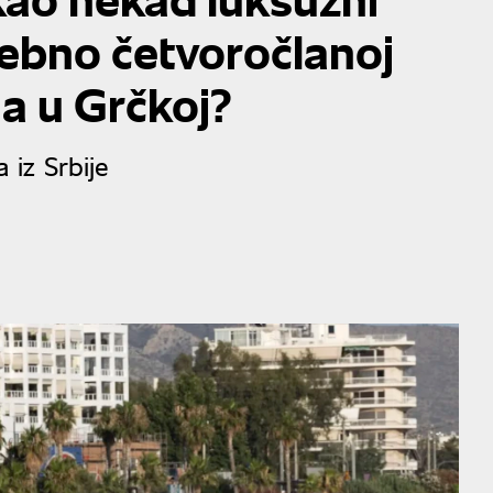
rebno četvoročlanoj
a u Grčkoj?
 iz Srbije