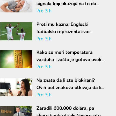
signala koji ukazuju na to da
partner krije aferu
Pre 3 h
Preti mu kazna: Engleski
fudbalski reprezentativac
optužen za napad u noćnom
Pre 3 h
klubu
Kako se meri temperatura
vazduha i zašto je gotovo uvek
niža od one koju pokazuju naši
Pre 3 h
termometri
Ne znate da li ste blokirani?
Ovih pet znakova otkivaju da li
se nalazite na nečijoj "crnoj listi"
Pre 3 h
Zaradili 600.000 dolara, pa
skoro bankrotirali: Neverovatna