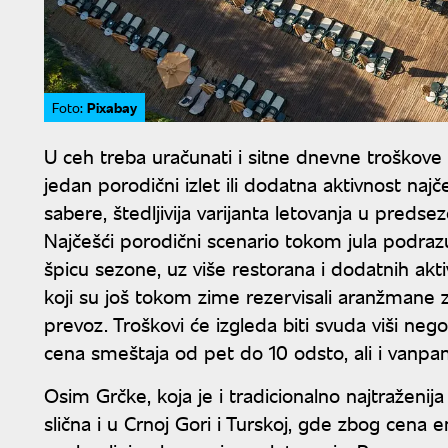
Pixabay
Foto:
U ceh treba uračunati i sitne dnevne troškove 
jedan porodični izlet ili dodatna aktivnost na
sabere, štedljivija varijanta letovanja u predse
Najčešći porodični scenario tokom jula podr
špicu sezone, uz više restorana i dodatnih aktiv
koji su još tokom zime rezervisali aranžmane z
prevoz. Troškovi će izgleda biti svuda viši ne
cena smeštaja od pet do 10 odsto, ali i vanpa
Osim Grčke, koja je i tradicionalno najtraženija 
slična i u Crnoj Gori i Turskoj, gde zbog cena