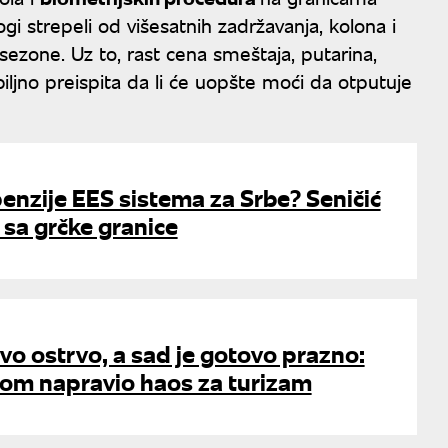
i strepeli od višesatnih zadržavanja, kolona i
ezone. Uz to, rast cena smeštaja, putarina,
biljno preispita da li će uopšte moći da otputuje
enzije EES sistema za Srbe? Seničić
 sa grčke granice
 ovo ostrvo, a sad je gotovo prazno:
nom napravio haos za turizam