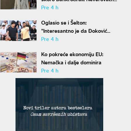
ispovest Meta Dejmona o paklu
Pre 4 h
kroz koji je prošao
Oglasio se i Šelton:
"Interesantno je da Đoković
predlaže skraćenje mečeva..."
Pre 4 h
Ko pokreće ekonomiju EU:
Nemačka i dalje dominira
Pre 4 h