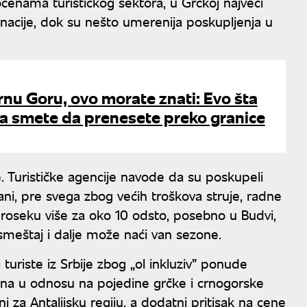
cenama turističkog sektora, u Grčkoj najveći
inacije, dok su nešto umerenija poskupljenja u
rnu Goru, ovo morate znati: Evo šta
ća smete da prenesete preko granice
 Turističke agencije navode da su poskupeli
ani, pre svega zbog većih troškova struje, radne
roseku više za oko 10 odsto, posebno u Budvi,
smeštaj i dalje može naći van sezone.
 turiste iz Srbije zbog „ol inkluziv” ponude
entna u odnosu na pojedine grčke i crnogorske
i za Antalijsku regiju, a dodatni pritisak na cene