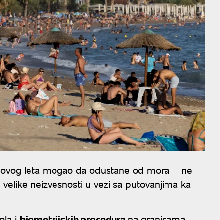
a ovog leta mogao da odustane od mora – ne
 velike neizvesnosti u vezi sa putovanjima ka
ola i
biometrijskih procedura
na granicama