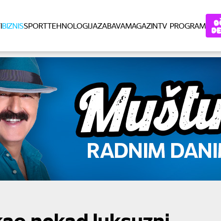
I
BIZNIS
SPORT
TEHNOLOGIJA
ZABAVA
MAGAZIN
TV PROGRAM
kao nekad luksuzni