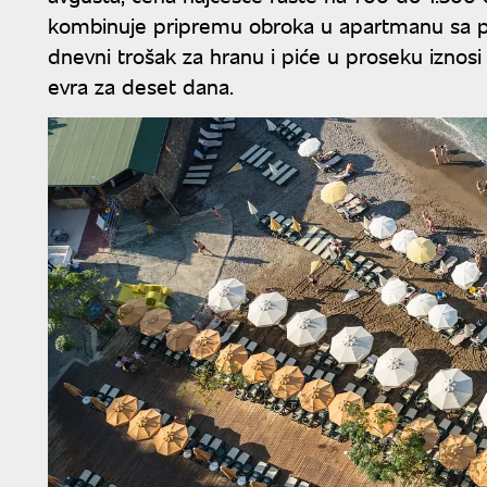
kombinuje pripremu obroka u apartmanu sa p
dnevni trošak za hranu i piće u proseku izno
evra za deset dana.