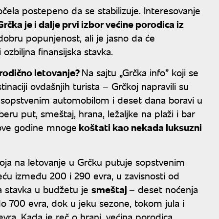
počela postepeno da se stabilizuje. Interesovanje
Grčka je i dalje prvi izbor većine porodica iz
obru popunjenost, ali je jasno da će
zbiljna finansijska stavka.
rodično letovanje?
Na sajtu „Grčka info” koji se
inaciji ovdašnjih turista – Grčkoj napravili su
e sopstvenim automobilom i deset dana boravi u
u put, smeštaj, hrana, ležaljke na plaži i bar
je ove godine mnoge
koštati kao nekada luksuzni
oja na letovanje u Grčku putuje sopstvenim
ću između 200 i 290 evra, u zavisnosti od
ća stavka u budžetu je
smeštaj
– deset noćenja
 700 evra, dok u jeku sezone, tokom jula i
vra. Kada je reč o hrani, većina porodica