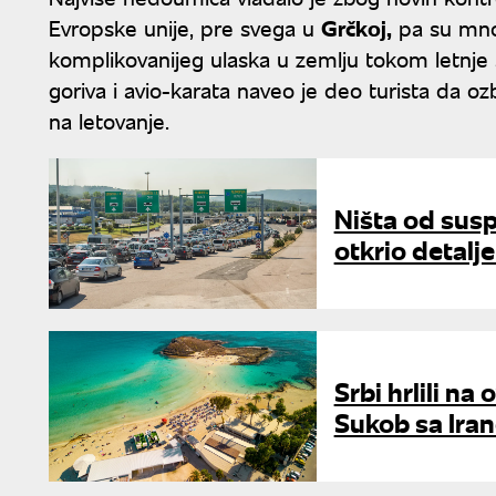
Evropske unije, pre svega u
Grčkoj,
pa su mnog
komplikovanijeg ulaska u zemlju tokom letnje s
goriva i avio-karata naveo je deo turista da oz
na letovanje.
Ništa od susp
otkrio detalje
Srbi hrlili na
Sukob sa Ira