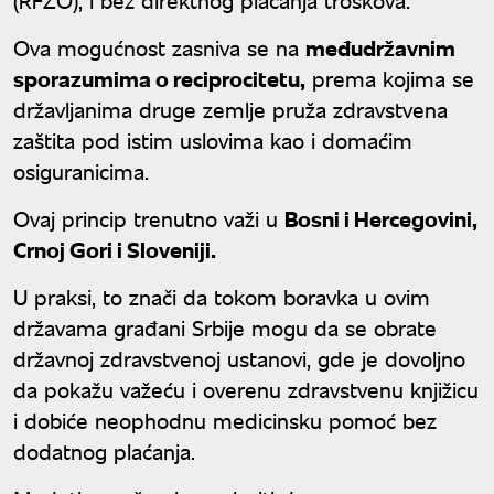
Ova mogućnost zasniva se na
međudržavnim
sporazumima o reciprocitetu,
prema kojima se
državljanima druge zemlje pruža zdravstvena
zaštita pod istim uslovima kao i domaćim
osiguranicima.
Ovaj princip trenutno važi u
Bosni i Hercegovini,
Crnoj Gori i Sloveniji.
U praksi, to znači da tokom boravka u ovim
državama građani Srbije mogu da se obrate
državnoj zdravstvenoj ustanovi, gde je dovoljno
da pokažu važeću i overenu zdravstvenu knjižicu
i dobiće neophodnu medicinsku pomoć bez
dodatnog plaćanja.