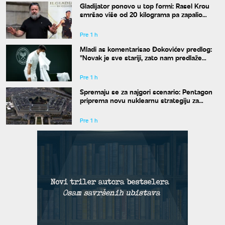
Gladijator ponovo u top formi: Rasel Krou
smršao više od 20 kilograma pa zapalio
društvene mreže novim izgledom
Pre 1 h
Mladi as komentarisao Đokovićev predlog:
"Novak je sve stariji, zato nam predlaže
kraće mečeve"
Pre 1 h
Spremaju se za najgori scenario: Pentagon
priprema novu nuklearnu strategiju za
eventualni sukob sa Rusijom i Kinom
Pre 1 h