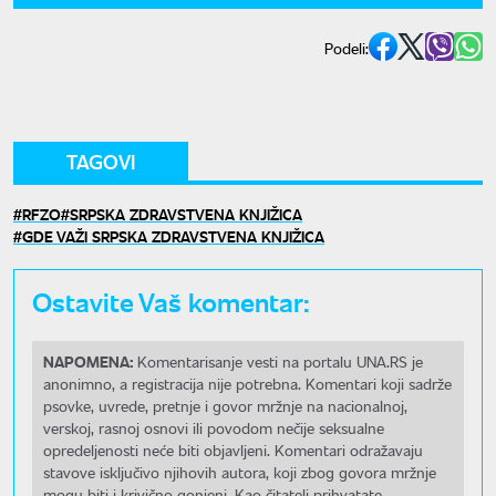
Podeli:
TAGOVI
RFZO
SRPSKA ZDRAVSTVENA KNJIŽICA
GDE VAŽI SRPSKA ZDRAVSTVENA KNJIŽICA
Ostavite Vaš komentar:
NAPOMENA:
Komentarisanje vesti na portalu UNA.RS je
anonimno, a registracija nije potrebna. Komentari koji sadrže
psovke, uvrede, pretnje i govor mržnje na nacionalnoj,
verskoj, rasnoj osnovi ili povodom nečije seksualne
opredeljenosti neće biti objavljeni. Komentari odražavaju
stavove isključivo njihovih autora, koji zbog govora mržnje
mogu biti i krivično gonjeni. Kao čitatelj prihvatate