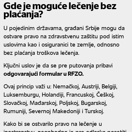
Gde je moguće lečenje bez
plaćanja?
U pojedinim državama, građani Srbije mogu da
ostvare pravo na zdravstvenu zaštitu pod istim
uslovima kao i osiguranici te zemlje, odnosno
bez plaćanja troškova lečenja.
Ključni uslov je da se pre putovanja pribavi
odgovarajući formular u RFZO.
Ovaj princip važi u: Nemačkoj, Austriji, Belgiji,
Luksemburgu, Holandiji, Francuskoj, Češkoj,
Slovačkoj, Mađarskoj, Poljskoj, Bugarskoj,
Rumuniji, Severnoj Makedoniji i Turskoj.
Kako bi se ostvarilo pravo na lečenje u
inostranstvu, neophodno je pre odlaska posetiti