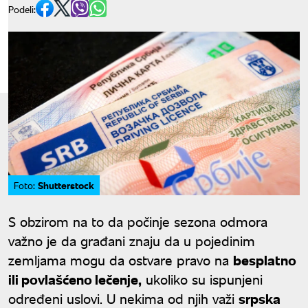
Podeli:
Shutterstock
Foto:
S obzirom na to da počinje sezona odmora
važno je da građani znaju da u pojedinim
zemljama mogu da ostvare pravo na
besplatno
ili povlašćeno lečenje,
ukoliko su ispunjeni
određeni uslovi. U nekima od njih važi
srpska