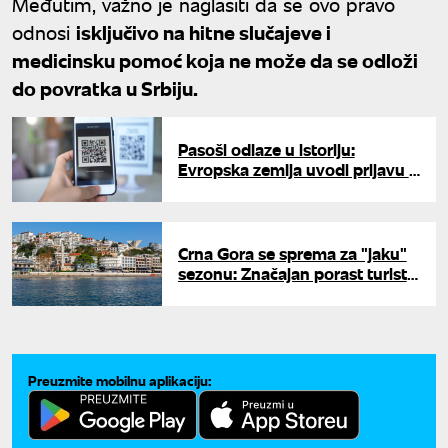
Međutim, važno je naglasiti da se ovo pravo
odnosi
isključivo na hitne slučajeve i
medicinsku pomoć koja ne može da se odloži
do povratka u Srbiju.
Pasoši odlaze u istoriju:
Evropska zemlja uvodi prijavu u
hotel preko mobilnog telefona
Crna Gora se sprema za "jaku"
sezonu: Značajan porast turista
iz ovih zemalja
Preuzmite mobilnu aplikaciju: