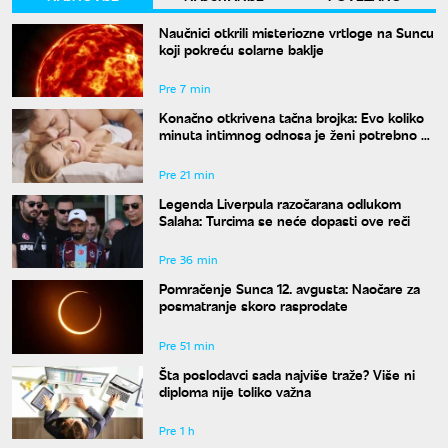
Naučnici otkrili misteriozne vrtloge na Suncu
koji pokreću solarne baklje
Pre 7 min
Konačno otkrivena tačna brojka: Evo koliko
minuta intimnog odnosa je ženi potrebno da
bi bila potpuno zadovoljna
Pre 21 min
Legenda Liverpula razočarana odlukom
Salaha: Turcima se neće dopasti ove reči
Pre 36 min
Pomračenje Sunca 12. avgusta: Naočare za
posmatranje skoro rasprodate
Pre 51 min
Šta poslodavci sada najviše traže? Više ni
diploma nije toliko važna
Pre 1 h