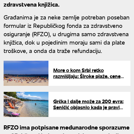
zdravstvena knjižica.
Građanima je za neke zemlje potreban poseban
formular iz Republičkog fonda za zdravstveno
osiguranje (RFZO), u drugima samo zdravstvena
knjižica, dok u pojedinim moraju sami da plate
troškove, a onda da traže refundaciju.
More o kom Srbi retko
razmišljaju: Široke plaže, cene
niže nego u Grčkoj, a kolima se
stiže za manje od devet sati
Grčka i dalje može za 200 evra:
Seničić objasnio kada je pravi
trenutak za uplatu
RFZO ima potpisane međunarodne sporazume