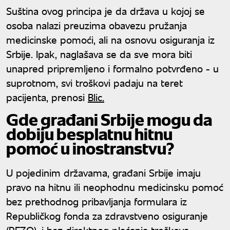
Suština ovog principa je da država u kojoj se
osoba nalazi preuzima obavezu pružanja
medicinske pomoći, ali na osnovu osiguranja iz
Srbije. Ipak, naglašava se da sve mora biti
unapred pripremljeno i formalno potvrđeno - u
suprotnom, svi troškovi padaju na teret
pacijenta, prenosi
Blic.
Gde građani Srbije mogu da
dobiju besplatnu hitnu
pomoć u inostranstvu?
U pojedinim državama, građani Srbije imaju
pravo na hitnu ili neophodnu medicinsku pomoć
bez prethodnog pribavljanja formulara iz
Republičkog fonda za zdravstveno osiguranje
(RFZO), i bez direktnog plaćanja troškova.