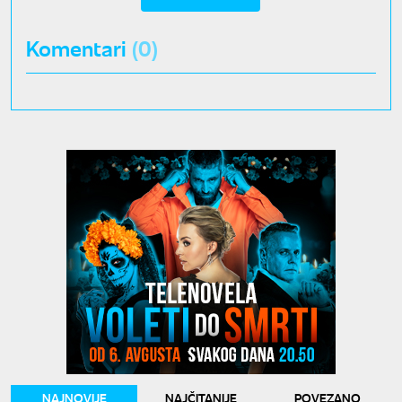
Komentari
(0)
NAJNOVIJE
NAJČITANIJE
POVEZANO