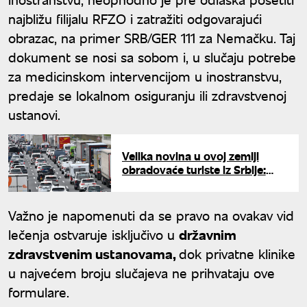
najbližu filijalu RFZO i zatražiti odgovarajući
obrazac, na primer SRB/GER 111 za Nemačku. Taj
dokument se nosi sa sobom i, u slučaju potrebe
za medicinskom intervencijom u inostranstvu,
predaje se lokalnom osiguranju ili zdravstvenoj
ustanovi.
Velika novina u ovoj zemlji
obradovaće turiste iz Srbije:
Zbog gužve na auto-putu
vraćaju novac od putarine
Važno je napomenuti da se pravo na ovakav vid
lečenja ostvaruje isključivo u
državnim
zdravstvenim ustanovama,
dok privatne klinike
u najvećem broju slučajeva ne prihvataju ove
formulare.