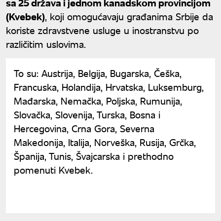
sa 25 država i jednom kanadskom provincijom
(Kvebek)
, koji omogućavaju građanima Srbije da
koriste zdravstvene usluge u inostranstvu po
različitim uslovima.
To su: Austrija, Belgija, Bugarska, Češka,
Francuska, Holandija, Hrvatska, Luksemburg,
Mađarska, Nemačka, Poljska, Rumunija,
Slovačka, Slovenija, Turska, Bosna i
Hercegovina, Crna Gora, Severna
Makedonija, Italija, Norveška, Rusija, Grčka,
Španija, Tunis, Švajcarska i prethodno
pomenuti Kvebek.