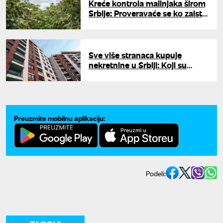
Kreće kontrola malinjaka širom
Srbije: Proveravaće se ko zaista
proizvodi
Sve više stranaca kupuje
nekretnine u Srbiji: Koji su
uslovi i šta moraju da znaju
Preuzmite mobilnu aplikaciju:
Podeli: