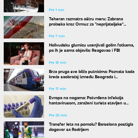
kako se zaštititi
Pre 1 min
Teheran razmatra oštru meru: Zabrana
prolaska kroz Ormuz za "neprijateljske"
brodove
Pre 7 min
Holivudsku glumicu ucenjivali golim fotkama,
pa ih je sama objavila: Reagovao i FBI
Pre 10 min
Brza pruga sve bliža putnicima: Poznato kada
kreće saobraćaj između Beograda i
Budimpešte
Pre 17 min
Evropa na nogama: Potvrđena infekcija
hantavirusom, zaraženi turista stavljen u
izolaciju
Pre 20 min
Transfer leta na pomolu? Barselona postigla
dogovor sa Rodrijem