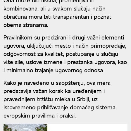
kombinovana, ali u svakom slučaju način
obračuna mora biti transparentan i poznat
obema stranama.
Pravilnikom su precizirani i drugi važni elementi
ugovora, uključujući mesto i način primopredaje,
odgovornost za kvalitet, postupanje u slučaju
više sile, uslove izmene i prestanka ugovora, kao
i minimalno trajanje ugovornog odnosa.
Kako je navedeno u saopštenju, ova mera
predstavlja važan korak ka uređenijem i
pravednijem tržištu mleka u Srbiji, uz
istovremeno približavanje domaćeg sistema
evropskim pravilima i praksi.