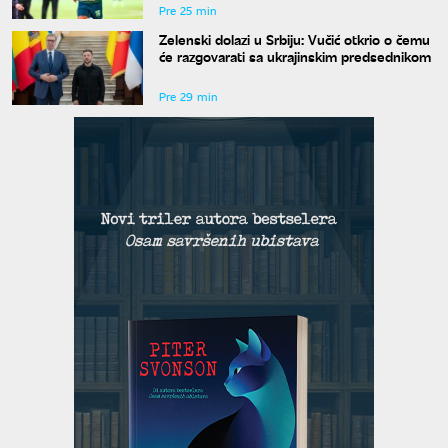
Pre 25 min
Zelenski dolazi u Srbiju: Vučić otkrio o čemu
će razgovarati sa ukrajinskim predsednikom
Pre 29 min