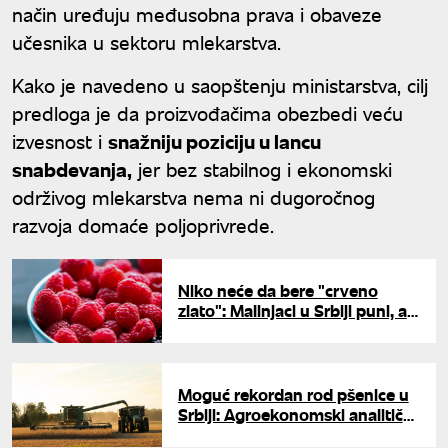
način uređuju međusobna prava i obaveze
učesnika u sektoru mlekarstva.
Kako je navedeno u saopštenju ministarstva, cilj
predloga je da proizvođačima obezbedi veću
izvesnost i
snažniju poziciju u lancu
snabdevanja,
jer bez stabilnog i ekonomski
održivog mlekarstva nema ni dugoročnog
razvoja domaće poljoprivrede.
Niko neće da bere "crveno
zlato": Malinjaci u Srbiji puni, a
radnika nema dovoljno
Moguć rekordan rod pšenice u
Srbiji: Agroekonomski analitičar
izneo prednosti domaćih ratara