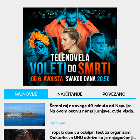
NAJNOVIJE
NAJČITANIJE
POVEZANO
Šareni raj na svega 40 minuta od Napulja:
Na ovom ostrvu nema jurnjave, ovde vlada
čuveno "la dolce far niente"
Pre 1 min
Tropski dani su ozbiljan test za organizam:
Doktorka za UNU otkriva ko je najugorženiji i