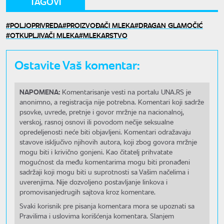
TAGOVI
POLJOPRIVREDA
PROIZVOĐAČI MLEKA
DRAGAN GLAMOČIĆ
OTKUPLJIVAČI MLEKA
MLEKARSTVO
Ostavite Vaš komentar:
NAPOMENA:
Komentarisanje vesti na portalu UNA.RS je
anonimno, a registracija nije potrebna. Komentari koji sadrže
psovke, uvrede, pretnje i govor mržnje na nacionalnoj,
verskoj, rasnoj osnovi ili povodom nečije seksualne
opredeljenosti neće biti objavljeni. Komentari odražavaju
stavove isključivo njihovih autora, koji zbog govora mržnje
mogu biti i krivično gonjeni. Kao čitatelj prihvatate
mogućnost da među komentarima mogu biti pronađeni
sadržaji koji mogu biti u suprotnosti sa Vašim načelima i
uverenjima. Nije dozvoljeno postavljanje linkova i
promovisanjedrugih sajtova kroz komentare.
Svaki korisnik pre pisanja komentara mora se upoznati sa
Pravilima i uslovima korišćenja komentara. Slanjem