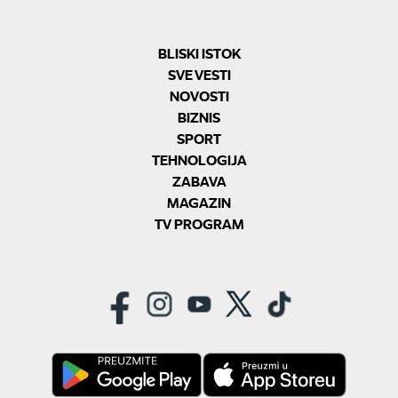
BLISKI ISTOK
SVE VESTI
NOVOSTI
BIZNIS
SPORT
TEHNOLOGIJA
ZABAVA
MAGAZIN
TV PROGRAM