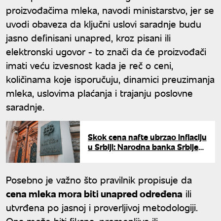
proizvođačima mleka, navodi ministarstvo, jer se
uvodi obaveza da ključni uslovi saradnje budu
jasno definisani unapred, kroz pisani ili
elektronski ugovor - to znači da će proizvođači
imati veću izvesnost kada je reč o ceni,
količinama koje isporučuju, dinamici preuzimanja
mleka, uslovima plaćanja i trajanju poslovne
saradnje.
Skok cena nafte ubrzao inflaciju
u Srbiji: Narodna banka Srbije
objavila najnovije podatke
Posebno je važno što pravilnik propisuje da
cena mleka mora biti unapred određena
ili
utvrđena po jasnoj i proverljivoj metodologiji.
Ona može biti fiksna, promenljiva ili