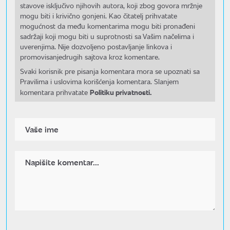
stavove isključivo njihovih autora, koji zbog govora mržnje
mogu biti i krivično gonjeni. Kao čitatelj prihvatate
mogućnost da među komentarima mogu biti pronađeni
sadržaji koji mogu biti u suprotnosti sa Vašim načelima i
uverenjima. Nije dozvoljeno postavljanje linkova i
promovisanjedrugih sajtova kroz komentare.
Svaki korisnik pre pisanja komentara mora se upoznati sa
Pravilima i uslovima korišćenja komentara. Slanjem
Politiku privatnosti.
komentara prihvatate