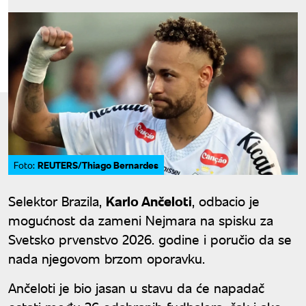
REUTERS/Thiago Bernardes
Foto:
Selektor Brazila,
Karlo Ančeloti
, odbacio je
mogućnost da zameni Nejmara na spisku za
Svetsko prvenstvo 2026. godine i poručio da se
nada njegovom brzom oporavku.
Ančeloti je bio jasan u stavu da će napadač