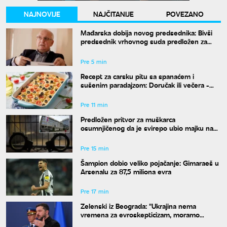
NAJNOVIJE
NAJČITANIJE
POVEZANO
Mađarska dobija novog predsednika: Bivši
predsednik vrhovnog suda predložen za
funkciju
Pre 5 min
Recept za carsku pitu sa spanaćem i
sušenim paradajzom: Doručak ili večera -
svejedno je
Pre 11 min
Predložen pritvor za muškarca
osumnjičenog da je svirepo ubio majku na
Novom Beogradu
Pre 15 min
Šampion dobio veliko pojačanje: Gimaraeš u
Arsenalu za 87,5 miliona evra
Pre 17 min
Zelenski iz Beograda: "Ukrajina nema
vremena za evroskepticizam, moramo
postati članica EU"