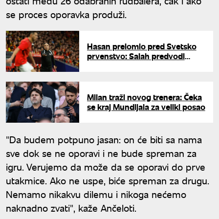
ostati među 26 odabranih fudbalera, čak i ako
se proces oporavka produži.
Hasan prelomio pred Svetsko
prvenstvo: Salah predvodi
Egipat u trci za istoriju
Milan traži novog trenera: Čeka
se kraj Mundijala za veliki posao
"Da budem potpuno jasan: on će biti sa nama
sve dok se ne oporavi i ne bude spreman za
igru. Verujemo da može da se oporavi do prve
utakmice. Ako ne uspe, biće spreman za drugu.
Nemamo nikakvu dilemu i nikoga nećemo
naknadno zvati", kaže Ančeloti.