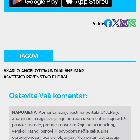
Podeli:
TAGOVI
KARLO ANĆELOTI
MUNDIJAL
NEJMAR
SVETSKO PRVENSTVO FUDBAL
Ostavite Vaš komentar:
NAPOMENA:
Komentarisanje vesti na portalu UNA.RS je
anonimno, a registracija nije potrebna. Komentari koji sadrže
psovke, uvrede, pretnje i govor mržnje na nacionalnoj,
verskoj, rasnoj osnovi ili povodom nečije seksualne
opredeljenosti neće biti objavljeni. Komentari odražavaju