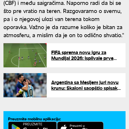
(CBF) i među saigračima. Naporno radi da bi se
što pre vratio na teren. Razgovaramo o svemu,
pa i o njegovoj ulozi van terena tokom
oporavka. Važno je da razume koliko je bitan za
atmosferu, a mislim da je on to odlično shvatio."
FIFA sprema novu igru za
Mundijal 2026: Isplivale prve
informacije
Argentina sa Mesijem juri novu
krunu: Skaloni saopštio spisak
za Mundijal
Preuzmite mobilnu aplikaciju: