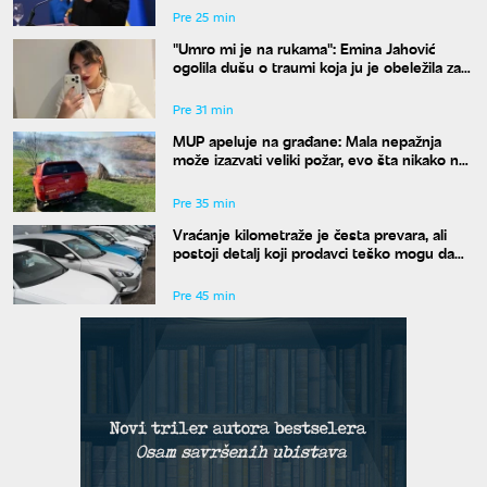
Pre 25 min
"Umro mi je na rukama": Emina Jahović
ogolila dušu o traumi koja ju je obeležila za
ceo život
Pre 31 min
MUP apeluje na građane: Mala nepažnja
može izazvati veliki požar, evo šta nikako ne
smete raditi
Pre 35 min
Vraćanje kilometraže je česta prevara, ali
postoji detalj koji prodavci teško mogu da
sakriju
Pre 45 min