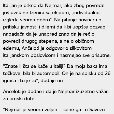
Italijan je otkrio da Nejmar, iako zbog povrede
još uvek ne trenira sa ekipom, „individualno
izgleda veoma dobro“. Na pitanje novinara o
pritisku javnosti i dilemi da li bi uopšte pozvao
napadača da je unapred znao da je reč o
povredi drugog stepena, a ne o običnom
edemu, Ančeloti je odgovorio slikovitom
italijanskom poslovicom i nasmejao sve prisutne:
"Znate li šta se kaže u Italiji? Da moja baka ima
točkove, bila bi automobil. On je na spisku od 26
igrača i to je to", dodaje on.
Ančeloti je dodao i da je Nejmar izuzetno važan
za timski duh:
"Nejmar je veoma voljen – cene ga i u Savezu