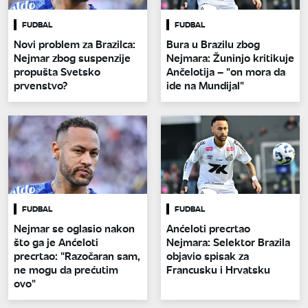
FUDBAL
FUDBAL
Novi problem za Brazilca:
Bura u Brazilu zbog
Nejmar zbog suspenzije
Nejmara: Žuninjo kritikuje
propušta Svetsko
Ančelotija – "on mora da
prvenstvo?
ide na Mundijal"
FUDBAL
FUDBAL
Nejmar se oglasio nakon
Anćeloti precrtao
što ga je Anćeloti
Nejmara: Selektor Brazila
precrtao: "Razočaran sam,
objavio spisak za
ne mogu da prećutim
Francusku i Hrvatsku
ovo"