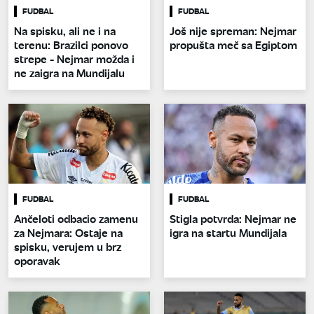
FUDBAL
FUDBAL
Na spisku, ali ne i na
Još nije spreman: Nejmar
terenu: Brazilci ponovo
propušta meč sa Egiptom
strepe - Nejmar možda i
ne zaigra na Mundijalu
FUDBAL
FUDBAL
Ančeloti odbacio zamenu
Stigla potvrda: Nejmar ne
za Nejmara: Ostaje na
igra na startu Mundijala
spisku, verujem u brz
oporavak