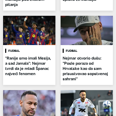
pitanja
FUDBAL
FUDBAL
"Ranije smo imali Mesija,
Nejmar otvorio dušu:
a sad Jamala": Nejmar
"Posle poraza od
tvrdi da je mladi Španac
Hrvatske kao da sam
najveći fenomen
prisustvovao sopstvenoj
sahrani"