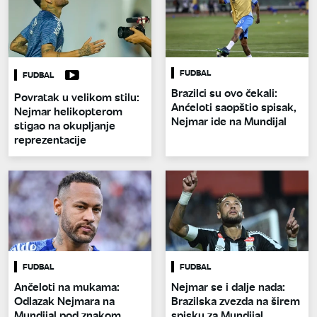
FUDBAL
FUDBAL
Brazilci su ovo čekali:
Povratak u velikom stilu:
Anćeloti saopštio spisak,
Nejmar helikopterom
Nejmar ide na Mundijal
stigao na okupljanje
reprezentacije
FUDBAL
FUDBAL
Ančeloti na mukama:
Nejmar se i dalje nada:
Odlazak Nejmara na
Brazilska zvezda na širem
Mundijal pod znakom
spisku za Mundijal