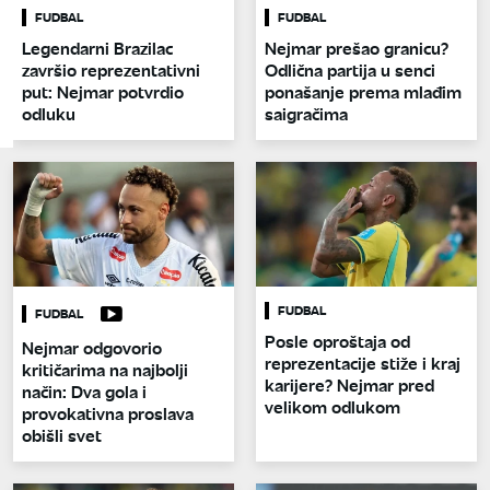
FUDBAL
FUDBAL
Legendarni Brazilac
Nejmar prešao granicu?
završio reprezentativni
Odlična partija u senci
put: Nejmar potvrdio
ponašanje prema mlađim
odluku
saigračima
FUDBAL
FUDBAL
Posle oproštaja od
Nejmar odgovorio
reprezentacije stiže i kraj
kritičarima na najbolji
karijere? Nejmar pred
način: Dva gola i
velikom odlukom
provokativna proslava
obišli svet