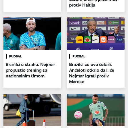
protiv Haitija
FUDBAL
FUDBAL
Brazilci u strahu: Nejmar
Brazilci su ovo čekali:
propustio trening sa
Anćeloti otkrio da li će
nacionalnim timom
Nejmar igrati protiv
Maroka