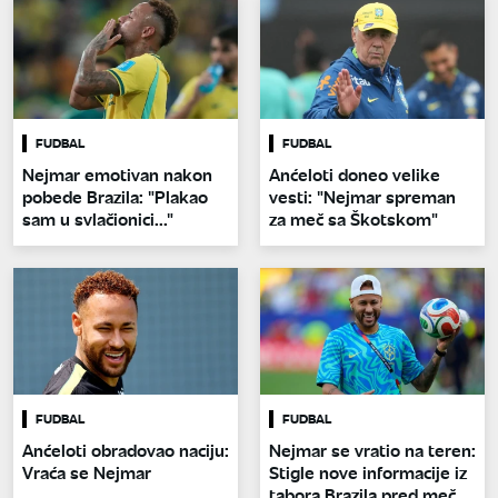
FUDBAL
FUDBAL
Nejmar emotivan nakon
Anćeloti doneo velike
pobede Brazila: "Plakao
vesti: "Nejmar spreman
sam u svlačionici..."
za meč sa Škotskom"
FUDBAL
FUDBAL
Anćeloti obradovao naciju:
Nejmar se vratio na teren:
Vraća se Nejmar
Stigle nove informacije iz
tabora Brazila pred meč