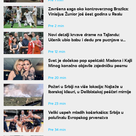
Završena saga oko kontroverznog Brazilca:
Vinisijus Žunior još šest godina u Realu
Pre 2 min
Novi detalji krvave drame na Tajlandu:
Učenik ubio babu i dedu pre pucnjave u
školi, ukupno osmoro mrtvih
Pre 12 min
Svet je dočekao pop spektakl: Madona i Kajli
Minog konačno objavile zajedničku pesmu
Pre 20 min
Požari u Srbiji na više lokacija: Najteže u
Ibarskoj klisuri, u Deliblatskoj peščari mirnije
Pre 23 min
Veliki uspeh mladih košarkašica: Srbija u
polufinalu Evropskog prvenstva
Pre 34 min