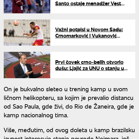
Santo ostaje menadžer Vest
Hema
Važni potpisi u Novom Sadu:
Crnomarković i Vukanović
produžili ugovore sa
Vojvodinom
Prvi čovek crno-belih otvorio
dušu: Ljajić za UNU o stanju u
Partizanu, Mijatoviću, Lazoviću,
prodaji Kostića
On je bukvalno sleteo u trening kamp u svom
ličnom helikopteru, sa kojim je prevalio distancu
od Sao Paula, gde živi, do Rio de Žaneira, gde je
kamp nacionalnog tima.
Više, međutim, od ovog doleta u kamp brazilsku
javnost interesuje stanje povrede Nejmara, još