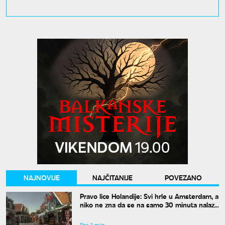
NAJNOVIJE
NAJČITANIJE
POVEZANO
Pravo lice Holandije: Svi hrle u Amsterdam, a
niko ne zna da se na samo 30 minuta nalazi
ovo rajsko mesto
Pre 1 min