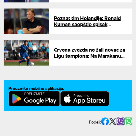
Poznat tim Holandije: Ronald
Kuman saopštio spisak
fudbalera za Svetsko prvenstvo
Crvena zvezda ne žali novac za
Ligu šampiona: Na Marakanu
stiže krilo vredno 4,5 miliona
evra
Preuzmite mobilnu aplikaciju:
Podeli: