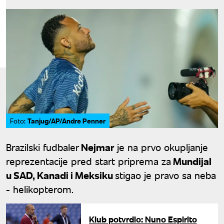
Tanjug/AP/Andre Penner
Foto:
Brazilski fudbaler
Nejmar
je na prvo okupljanje
reprezentacije pred start priprema za
Mundijal
u SAD, Kanadi i Meksiku
stigao je pravo sa neba
- helikopterom.
Klub potvrdio: Nuno Espirito