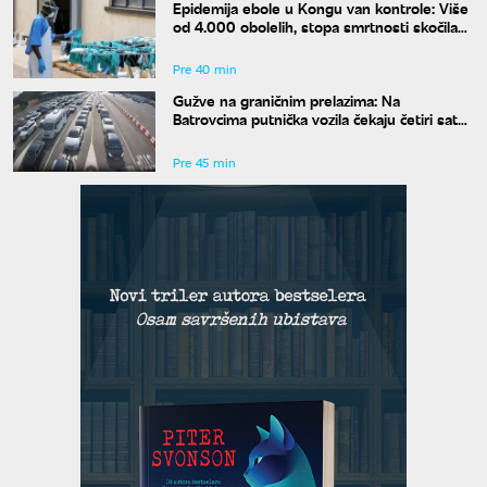
Epidemija ebole u Kongu van kontrole: Više
od 4.000 obolelih, stopa smrtnosti skočila
na skoro 44 odsto
Pre 40 min
Gužve na graničnim prelazima: Na
Batrovcima putnička vozila čekaju četiri sata
na izlaz
Pre 45 min