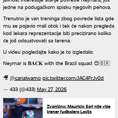
jedne na podugačkom spisku njegovih pehova.
Trenutno je van treninga zbog povrede lista gde
mu se pojavio mali otok i tek će nakon pregleda
kod lekara reprezentacije biti precizirano koliko
će još odsustvovati sa terena.
U videu pogledajte kako je to izgledalo:
Neymar is 𝐁𝐀𝐂𝐊 with the Brazil squad 😍🇧🇷
🎥
@canalwamo
pic.twitter.com/JAC4FrJv0d
— 433 (@433)
May 27, 2026
Zvanično: Mauricio Sari nije više
trener fudbalera Lacija