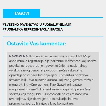
TAGOVI
SVETSKO PRVENSTVO U FUDBALU
NEJMAR
FUDBALSKA REPREZENTACIJA BRAZILA
Ostavite Vaš komentar:
NAPOMENA:
Komentarisanje vesti na portalu UNA.RS je
anonimno, a registracija nije potrebna. Komentari koji sadrže
psovke, uvrede, pretnje i govor mržnje na nacionalnoj,
verskoj, rasnoj osnovi ili povodom nečije seksualne
opredeljenosti neće biti objavljeni. Komentari odražavaju
stavove isključivo njihovih autora, koji zbog govora mržnje
mogu biti i krivično gonjeni. Kao čitatelj prihvatate
mogućnost da među komentarima mogu biti pronađeni
sadržaji koji mogu biti u suprotnosti sa Vašim načelima i
uverenjima. Nije dozvoljeno postavljanje linkova i
promovisanjedrugih sajtova kroz komentare.