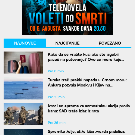
NAJNOVIJE
NAJČITANIJE
POVEZANO
Kako da se vratite kući ako ste izgubili
pasoš na putovanju? Ovo su mere koje
treba odmah da preduzmete
Pre 8 min
Turska traži prekid napada u Crnom moru:
Ankara pozvala Moskvu i Kijev na
moratorijum
Pre 15 min
Izrael se sprema za samostalnu akciju protiv
Irana: SAD traže izlaz iz rata
Pre 26 min
Spremite želje, stiže kiša zvezda padalica: