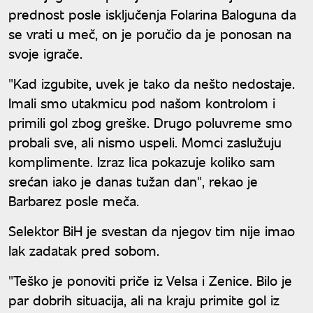
prednost posle isključenja Folarina Baloguna da
se vrati u meč, on je poručio da je ponosan na
svoje igrače.
"Kad izgubite, uvek je tako da nešto nedostaje.
Imali smo utakmicu pod našom kontrolom i
primili gol zbog greške. Drugo poluvreme smo
probali sve, ali nismo uspeli. Momci zaslužuju
komplimente. Izraz lica pokazuje koliko sam
srećan iako je danas tužan dan", rekao je
Barbarez posle meča.
Selektor BiH je svestan da njegov tim nije imao
lak zadatak pred sobom.
"Teško je ponoviti priče iz Velsa i Zenice. Bilo je
par dobrih situacija, ali na kraju primite gol iz