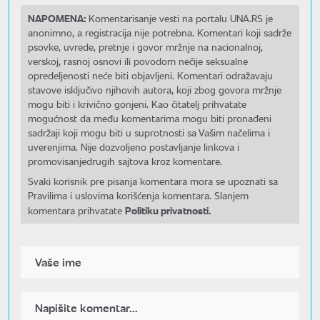
NAPOMENA:
Komentarisanje vesti na portalu UNA.RS je
anonimno, a registracija nije potrebna. Komentari koji sadrže
psovke, uvrede, pretnje i govor mržnje na nacionalnoj,
verskoj, rasnoj osnovi ili povodom nečije seksualne
opredeljenosti neće biti objavljeni. Komentari odražavaju
stavove isključivo njihovih autora, koji zbog govora mržnje
mogu biti i krivično gonjeni. Kao čitatelj prihvatate
mogućnost da među komentarima mogu biti pronađeni
sadržaji koji mogu biti u suprotnosti sa Vašim načelima i
uverenjima. Nije dozvoljeno postavljanje linkova i
promovisanjedrugih sajtova kroz komentare.
Svaki korisnik pre pisanja komentara mora se upoznati sa
Pravilima i uslovima korišćenja komentara. Slanjem
Politiku privatnosti.
komentara prihvatate