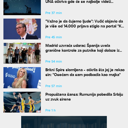
UNA otkriva gde će se najbolje videti
nebeski spektakl
Pre 37 min
"Važno je da čujemo ljude": Vučić objavio da
je više od 14.000 prijava stiglo na portal "Ko
si bre ti"
Pre 45 min
Madrid uzvraća udarac: Španija uvela
granične kontrole za putnike koji dolaze iz
Italije
Pre 54 min
Britni Spirs slomljena - otkrila šta joj je rekao
sin: "Osećam da sam podbacila kao majka"
Pre 57 min
Propuštena šansa: Rumunija pobedila Srbiju
uz zvuk sirene
Pre 1 h