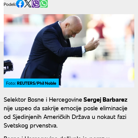
Podeli:
REUTERS/Phil Noble
Foto:
Selektor Bosne i Hercegovine
Sergej Barbarez
nije uspeo da sakrije emocije posle eliminacije
od Sjedinjenih Američkih Država u nokaut fazi
Svetskog prvenstva.