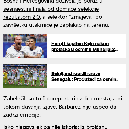
Bosna i Hercegovina doživela je
poraz u
šesnaestini finala od domaće selekcije
rezultatom 2:0
, a selektor "zmajeva" po
završetku utakmice je zaplakao na terenu.
Heroj i kapiten Kejn nakon
prolaska u osminu Mundijala:
"Rekao sam momcima da
uživaju"
Belgijanci srušili snove
Senegalu: Produžeci za osminu
finala Svetskog prvenstva u
fudbalu
Zabeležili su to fotoreporteri na licu mesta, a ni
tokom davanja izjave, Barbarez nije uspeo da
zadrži emocije.
Iako njegova ekipa nije iskoristila brojčanu