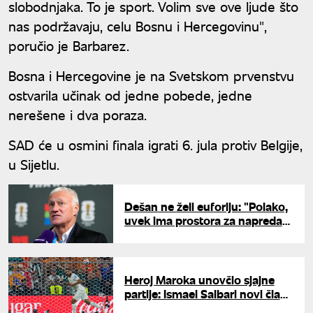
slobodnjaka. To je sport. Volim sve ove ljude što
nas podržavaju, celu Bosnu i Hercegovinu",
poručio je Barbarez.
Bosna i Hercegovine je na Svetskom prvenstvu
ostvarila učinak od jedne pobede, jedne
nerešene i dva poraza.
SAD će u osmini finala igrati 6. jula protiv Belgije,
u Sijetlu.
Dešan ne želi euforiju: "Polako,
uvek ima prostora za napredak
"
Heroj Maroka unovčio sjajne
partije: Ismael Saibari novi član
Bajerna