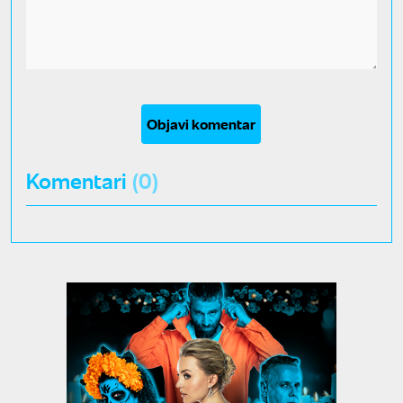
Objavi komentar
Komentari
(0)