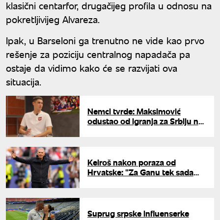
klasični centarfor, drugačijeg profila u odnosu na
pokretljivijeg Alvareza.
Ipak, u Barseloni ga trenutno ne vide kao prvo
rešenje za poziciju centralnog napadača pa
ostaje da vidimo kako će se razvijati ova
situacija.
Nemci tvrde: Maksimović
odustao od igranja za Srbiju na
Evropskom prvenstvu
Keiroš nakon poraza od
Hrvatske: "Za Ganu tek sada
počinje Svetsko prvenstvo"
Suprug srpske influenserke