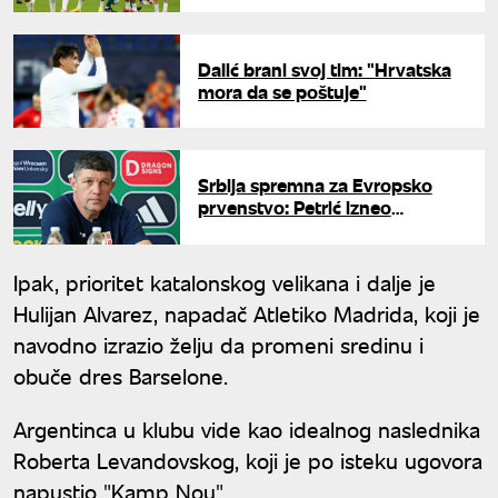
Dalić brani svoj tim: "Hrvatska
mora da se poštuje"
Srbija spremna za Evropsko
prvenstvo: Petrić izneo
očekivanja pred Italiju
Ipak, prioritet katalonskog velikana i dalje je
Hulijan Alvarez, napadač Atletiko Madrida, koji je
navodno izrazio želju da promeni sredinu i
obuče dres Barselone.
Argentinca u klubu vide kao idealnog naslednika
Roberta Levandovskog, koji je po isteku ugovora
napustio "Kamp Nou".