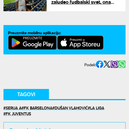
zaludeo fudbalski svet, ona
poručila: "I dalje plačem od
sreće"
Preuzmite mobilnu aplikaciju:
Podeli:
TAGOVI
SERIJA A
FK BARSELONA
DUŠAN VLAHOVIĆ
LA LIGA
FK JUVENTUS