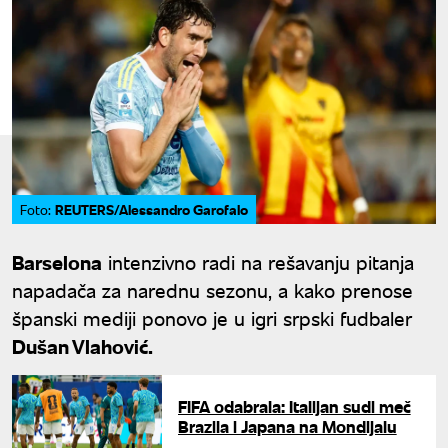
REUTERS/Alessandro Garofalo
Foto:
Barselona
intenzivno radi na rešavanju pitanja
napadača za narednu sezonu, a kako prenose
španski mediji ponovo je u igri srpski fudbaler
Dušan Vlahović.
FIFA odabrala: Italijan sudi meč
Brazila i Japana na Mondijalu