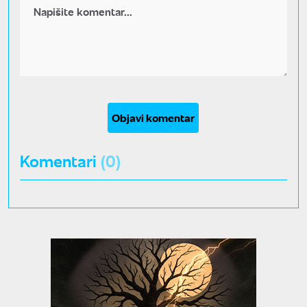
Objavi komentar
Komentari
(0)