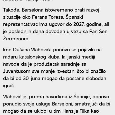
Takođe, Barselona istovremeno prati razvoj
situacije oko Ferana Toresa. Španski
reprezentativac ima ugovor do 2027. godine, ali
je poslednjih dana dovođen u vezu sa Pari Sen
Žermenom.
Ime Dušana Vlahovića ponovo se pojavilo na
radaru katalonskog kluba. Ialijanski mediji
navode da je produžetak saradnje sa
Juventusom sve manje izvestan, što bi značilo
da bi od 30. juna mogao da postane slobodan
igrač.
Vlahović je, prema navodima iz Španije, ponovo
ponudio svoje usluge Barseloni, smatrajući da bi
mogao da se uklopi u tim Hansija Flika kao