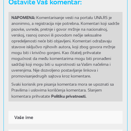
Ostavite Vaš komentar:
NAPOMENA:
Komentarisanje vesti na portalu UNA.RS je
anonimno, a registracija nije potrebna. Komentari koji sadrže
psovke, uvrede, pretnje i govor mržnje na nacionalnoj,
verskoj, rasnoj osnovi ili povodom nečije seksualne
opredeljenosti neće biti objavljeni. Komentari odražavaju
stavove isključivo njihovih autora, koji zbog govora mržnje
mogu biti i krivično gonjeni. Kao čitatelj prihvatate
mogućnost da među komentarima mogu biti pronađeni
sadržaji koji mogu biti u suprotnosti sa Vašim načelima i
uverenjima. Nije dozvoljeno postavljanje linkova i
promovisanjedrugih sajtova kroz komentare.
Svaki korisnik pre pisanja komentara mora se upoznati sa
Pravilima i uslovima korišćenja komentara. Slanjem
Politiku privatnosti.
komentara prihvatate