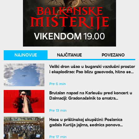
NAJNOVIJE
NAJČITANIJE
POVEZANO
Veliki dron ušao u bugarski vazdušni prostor
i eksplodirao: Pao blizu gasovoda, hitno se
oglasio Radev
Pre 6 min
Brutalan napad na Karleušu pred koncert u
Dalmaciji: Gradonačelnik to smatra
neprimerenim
Pre 13 min
Haos u prištinskoj skupštini: Poslanica
gađala Kurtija jajima, sednica ponovo
prekinuta
Pre 17 min