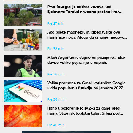
Prve fotografije sudara vozova kod
Bjelovara: Teretni navodno prošao kroz
crveno, više povređenih
Pre 27 min
Ako pijete magnezijum, izbegavajte ove
namirnice i pića: Mogu da smanje njegovo
dejstvo
Pre 32 min
Mladi Argentinac stigao na pozajmicu: Elče
doveo veliko pojačanje u napadu
Pre 36 min
Velika promena za Gmail korisnike: Google
ukida popularnu funkciju od januara 2027.
Pre 38 min
Hitno upozorenje RHMZ-a za dane pred
nama: Stiže jak toplotni talas, Srbija pod
ekstremnim rizikom od požara
Pre 49 min