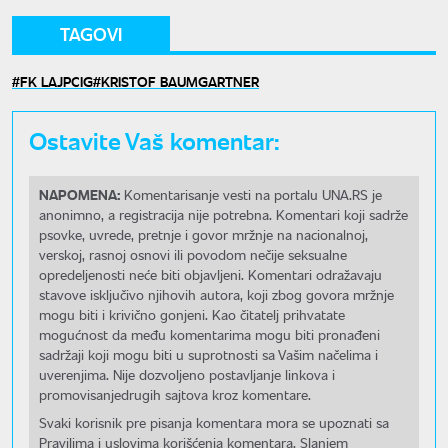
TAGOVI
FK LAJPCIG
KRISTOF BAUMGARTNER
Ostavite Vaš komentar:
NAPOMENA:
Komentarisanje vesti na portalu UNA.RS je
anonimno, a registracija nije potrebna. Komentari koji sadrže
psovke, uvrede, pretnje i govor mržnje na nacionalnoj,
verskoj, rasnoj osnovi ili povodom nečije seksualne
opredeljenosti neće biti objavljeni. Komentari odražavaju
stavove isključivo njihovih autora, koji zbog govora mržnje
mogu biti i krivično gonjeni. Kao čitatelj prihvatate
mogućnost da među komentarima mogu biti pronađeni
sadržaji koji mogu biti u suprotnosti sa Vašim načelima i
uverenjima. Nije dozvoljeno postavljanje linkova i
promovisanjedrugih sajtova kroz komentare.
Svaki korisnik pre pisanja komentara mora se upoznati sa
Pravilima i uslovima korišćenja komentara. Slanjem