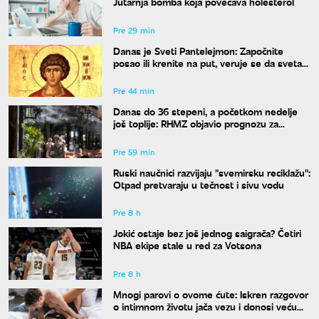
Jutarnja bomba koja povećava holesterol
Pre 29 min
Danas je Sveti Pantelejmon: Započnite
posao ili krenite na put, veruje se da svetac
blagosilja svaki rad
Pre 44 min
Danas do 36 stepeni, a početkom nedelje
još toplije: RHMZ objavio prognozu za
naredne dane
Pre 59 min
Ruski naučnici razvijaju "svemirsku reciklažu":
Otpad pretvaraju u tečnost i sivu vodu
Pre 8 h
Jokić ostaje bez još jednog saigrača? Četiri
NBA ekipe stale u red za Votsona
Pre 8 h
Mnogi parovi o ovome ćute: Iskren razgovor
o intimnom životu jača vezu i donosi veću
bliskost