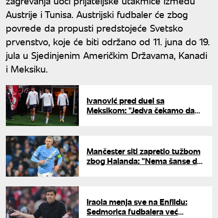
zagrevanja uoči prijateljske utakmice između
Austrije i Tunisa. Austrijski fudbaler će zbog
povrede da propusti predstojeće Svetsko
prvenstvo, koje će biti održano od 11. juna do 19.
jula u Sjedinjenim Američkim Državama, Kanadi
i Meksiku.
Ivanović pred duel sa
Meksikom: "Jedva čekamo da
meč počne"
Mančester siti zapretio tužbom
zbog Halanda: "Nema šanse da
ode u Real"
Iraola menja sve na Enfildu:
Sedmorica fudbalera već