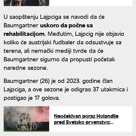
precrtana
U saopštenju Lajpciga se navodi da će
Baumgartner
uskoro da počne sa
rehabilitacijom
. Međutim, Lajpcig nije objavio
koliko će austrijski fudbaler da odsustvuje sa
terena, ali nemački mediji tvrde da će
Baumgartner sigurno da propusti početak
naredne sezone.
Baumgartner (26) je od 2023. godine član
Lajpciga, a ove sezone je odigrao 37 utakmica i
postigao je 17 golova.
Neočekivan poraz Holandije
pred Svetsko prvenstvo:
Fejenordov fudbaler presudio
"lalama"