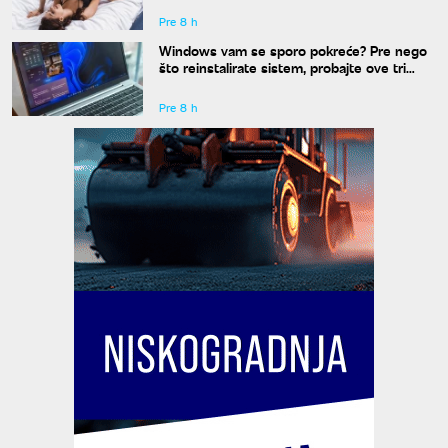
Pre 8 h
Windows vam se sporo pokreće? Pre nego
što reinstalirate sistem, probajte ove tri
komande
Pre 8 h