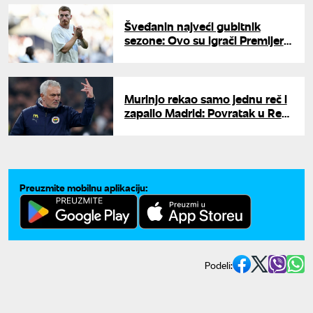
Šveđanin najveći gubitnik
sezone: Ovo su igrači Premijer
lige kojima je najviše pala cena
Murinjo rekao samo jednu reč i
zapalio Madrid: Povratak u Real
nikad bliži
Preuzmite mobilnu aplikaciju:
Podeli: