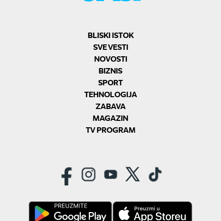
BLISKI ISTOK
SVE VESTI
NOVOSTI
BIZNIS
SPORT
TEHNOLOGIJA
ZABAVA
MAGAZIN
TV PROGRAM