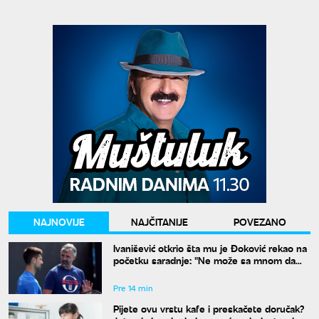
NAJNOVIJE
NAJČITANIJE
POVEZANO
Ivanišević otkrio šta mu je Đoković rekao na
početku saradnje: "Ne može sa mnom da
radi onaj ko ne razume moja ludila"
Pre 14 min
Pijete ovu vrstu kafe i preskačete doručak?